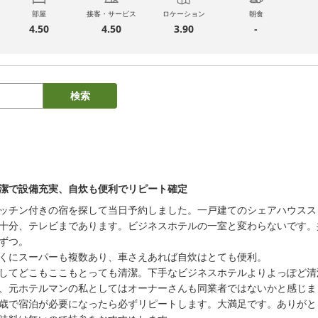
部屋
接客・サービス
ロケーション
朝食
4.50
4.50
3.90
-
検索
潔で設備充実、自炊も便利でリピート確定
ッチン付きの宿を探して当日予約しました。一戸建てのシェアハウスス
十分、テレビまであります。ビジネスホテルの一室と変わらないです。共
ずつ。

くにスーパーも複数あり、車さえあれば自炊はとても便利。

してどこもここもとっても清潔。下手なビジネスホテルよりよっぽど清
、元ホテルマンの私としてはオーナーさんも同業者ではないかと感じまし
歳で宿泊が必要になったら必ずリピートします。大満足です。ありがと