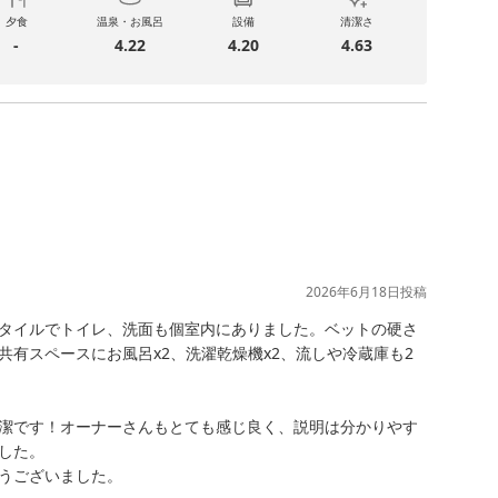
夕食
温泉・お風呂
設備
清潔さ
-
4.22
4.20
4.63
2026年6月18日
投稿
タイルでトイレ、洗面も個室内にありました。ベットの硬さ
有スペースにお風呂x2、洗濯乾燥機x2、流しや冷蔵庫も2
潔です！オーナーさんもとても感じ良く、説明は分かりやす
た。

うございました。
