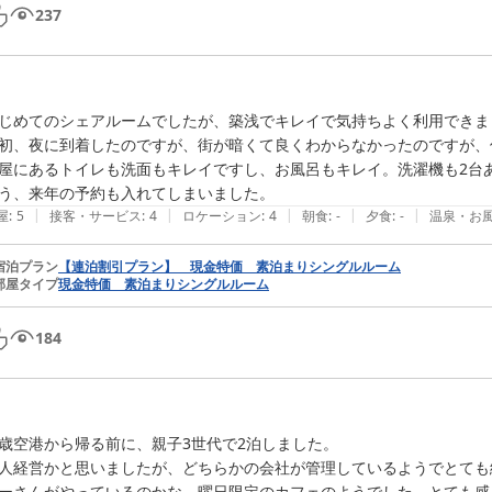
237
じめてのシェアルームでしたが、築浅でキレイで気持ちよく利用できまし
初、夜に到着したのですが、街が暗くて良くわからなかったのですが、
屋にあるトイレも洗面もキレイですし、お風呂もキレイ。洗濯機も2台あ
う、来年の予約も入れてしまいました。
|
|
|
|
|
屋
:
5
接客・サービス
:
4
ロケーション
:
4
朝食
:
-
夕食
:
-
温泉・お
宿泊プラン
【連泊割引プラン】 現金特価 素泊まりシングルルーム
部屋タイプ
現金特価 素泊まりシングルルーム
184
歳空港から帰る前に、親子3世代で2泊しました。

人経営かと思いましたが、どちらかの会社が管理しているようでとても
ーさんがやっているのかな、曜日限定のカフェのようでした。とても感