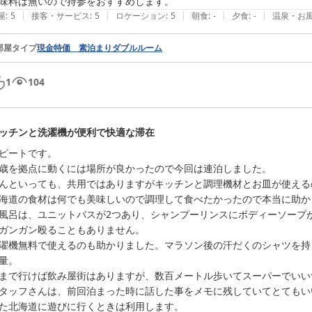
味料は無いので持参をおすすめします。
|
|
|
|
|
屋
:
5
接客・サービス
:
5
ロケーション
:
5
朝食
:
-
夕食
:
-
温泉・お
部屋タイプ
現金特価 素泊まりダブルルーム
1
104
ッチンと洗濯機が便利で快適な滞在
ピートです。

歳を拠点に動くには場所が良かったので今回は連泊しました。

んといっても、共用ではありますがキッチンと調理機材とお皿が使える
海道の食材は何でも美味しいので調理して食べたかったので本当に助かり
風呂は、ユニットバスが2つあり、シャンプーリンスにボディーソープ
ガンガン殴ることもありません。

濯機無料で使えるのも助かりました。マラソン後の汗だくのシャツを持
量。

まで行けば飲み屋街はありますが、数百メートル歩いてスーパーでいい
タッフさんは、前回泊まった時に話した事をメモに残していてとてもい
た北海道に遊びに行くときは利用します。