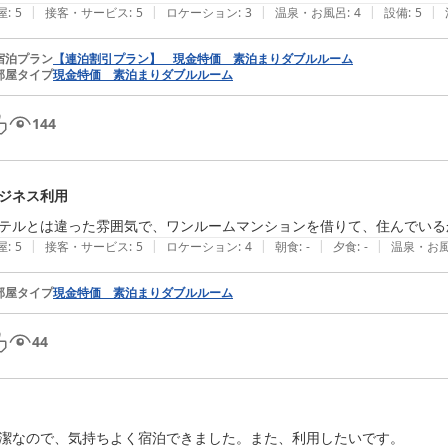
|
|
|
|
|
屋
:
5
接客・サービス
:
5
ロケーション
:
3
温泉・お風呂
:
4
設備
:
5
宿泊プラン
【連泊割引プラン】 現金特価 素泊まりダブルルーム
部屋タイプ
現金特価 素泊まりダブルルーム
144
ジネス利用
テルとは違った雰囲気で、ワンルームマンションを借りて、住んでいる
|
|
|
|
|
屋
:
5
接客・サービス
:
5
ロケーション
:
4
朝食
:
-
夕食
:
-
温泉・お
部屋タイプ
現金特価 素泊まりダブルルーム
44
潔なので、気持ちよく宿泊できました。また、利用したいです。