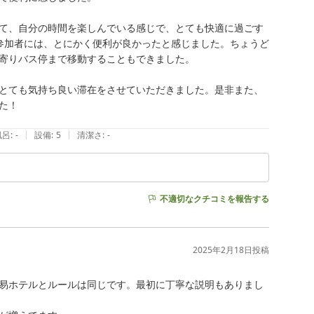
て、自分の時間を楽しんでいる感じで、とても快適に過ごす
参加者には、とにかく便利が良かったと感じました。ちょうど
寄りバス停まで移動することもできました。

とても気持ち良い滞在をさせていただきました。是非また、
！

|
|
風呂
:
-
設備
:
5
清潔さ
:
-
不適切なクチコミを報告する
2025年2月18日
投稿
易ホテルとルールは同じです。最初に丁寧な説明もありまし