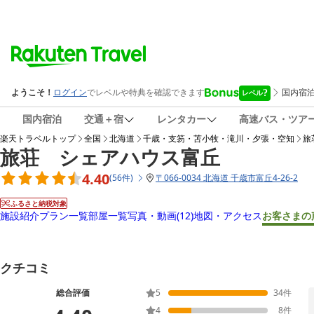
国内宿泊
交通＋宿
レンタカー
高速バス・ツア
楽天トラベルトップ
全国
北海道
千歳・支笏・苫小牧・滝川・夕張・空知
旅
旅荘 シェアハウス富丘
4.40
(
56
件
)
〒
066-0034 北海道 千歳市富丘4-26-2
ふるさと納税対象
施設紹介
プラン一覧
部屋一覧
写真・動画
(12)
地図・アクセス
お客さまの
クチコミ
総合評価
5
34
件
4
8
件