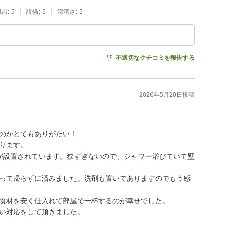
|
|
風呂
:
5
設備
:
5
清潔さ
:
5
不適切なクチコミを報告する
2026年5月20日
投稿
のがとてもありがたい！

ます。

が設置されています。狭すぎないので、シャワー浴びていて壁
って帰らずに済みました。洗剤も置いてありますのでもう感
食材を安く仕入れて部屋で一杯するのが幸せでした。

い対応をして頂きました。
