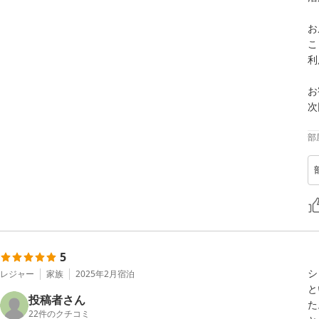
お
こ
利
お
次
部
5
シ
レジャー
家族
2025年2月
宿泊
と
投稿者さん
た
22
件のクチコミ