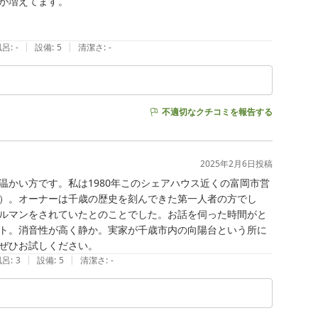
が増えてます。

|
|
風呂
:
-
設備
:
5
清潔さ
:
-
不適切なクチコミを報告する
2025年2月6日
投稿
かい方です。私は1980年このシェアハウス近くの富岡市営
）。オーナーは千歳の歴史を刻んできた第一人者の方でし
ルマンをされていたとのことでした。お話を伺った時間がと
ト。消音性が高く静か。実家が千歳市内の向陽台という所に
ぜひお試しください。
|
|
風呂
:
3
設備
:
5
清潔さ
:
-