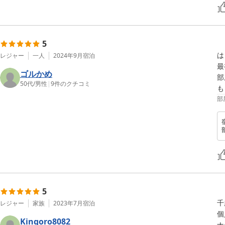
5
は
レジャー
一人
2024年9月
宿泊
最
ゴルかめ
部
50代
/
男性
|
9
件のクチコミ
も
部
5
千
レジャー
家族
2023年7月
宿泊
個
Kingoro8082
ナ