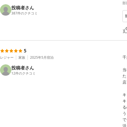
部
投稿者さん
387
件のクチコミ
5
千
レジャー
家族
2025年5月
宿泊
投稿者さん
当
12
件のクチコミ
た
店
キ
キ
る
う
で
活