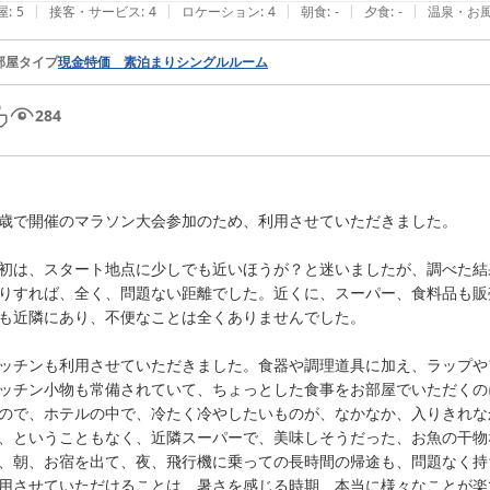
|
|
|
|
|
屋
:
5
接客・サービス
:
4
ロケーション
:
4
朝食
:
-
夕食
:
-
温泉・お
部屋タイプ
現金特価 素泊まりシングルルーム
284
歳で開催のマラソン大会参加のため、利用させていただきました。

初は、スタート地点に少しでも近いほうが？と迷いましたが、調べた結
りすれば、全く、問題ない距離でした。近くに、スーパー、食料品も販
も近隣にあり、不便なことは全くありませんでした。

ッチンも利用させていただきました。食器や調理道具に加え、ラップや
ッチン小物も常備されていて、ちょっとした食事をお部屋でいただくの
ので、ホテルの中で、冷たく冷やしたいものが、なかなか、入りきれな
、ということもなく、近隣スーパーで、美味しそうだった、お魚の干物
、朝、お宿を出て、夜、飛行機に乗っての長時間の帰途も、問題なく持
用させていただけることは、暑さを感じる時期、本当に様々なことが楽