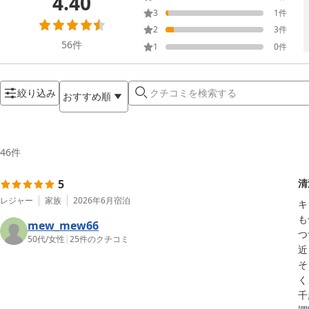
4.40
3
1
件
2
3
件
56
件
1
0
件
絞り込み
おすすめ順
46
件
5
清
レジャー
家族
2026年6月
宿泊
キ
も
mew_mew66
つ
50代
/
女性
|
25
件のクチコミ
近
そ
く
千