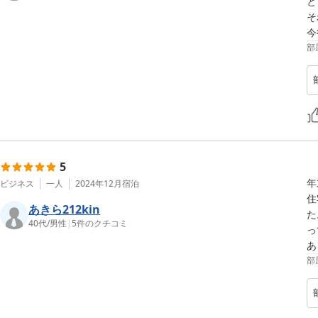
と
そ
今
部
5
年
ビジネス
一人
2024年12月
宿泊
住
あきら212kin
た
40代
/
男性
|
5
件のクチコミ
っ
あ
部