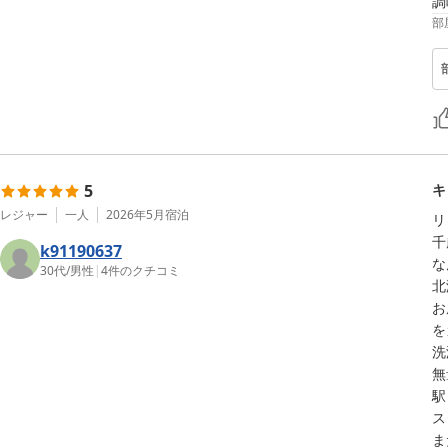
調
部
5
キ
レジャー
一人
2026年5月
宿泊
リ
千
k91190637
な
30代
/
男性
|
4
件のクチコミ
北
お
を
洗
無
駅
ス
ま