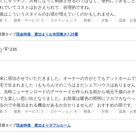
くにキッチン。共有になって制限させるのではなく、便利にできること
れでいてコストはおさえられて、合理的ですね。

後はこういうスタイルのお宿が増えていくのかもしれません。
|
|
|
|
|
屋
:
5
接客・サービス
:
5
ロケーション
:
5
朝食
:
-
夕食
:
-
温泉・お
部屋タイプ
現金特価 素泊まりお布団敷き7.25畳
236
末に宿泊させていただきました。オーナーの方がとてもアットホームで温
宅で生まれました（もちろんそのころはまだシェアハウスはありません
。当時ニューサンロードのアーケードが作られる前から地元千歳のホテ
ても楽しい思い出となりました。お部屋は暖色の照明にフカフカなベッ
るので今後泊まれる機会があるか分かりませんが、おすすめの宿です。
|
|
|
|
|
屋
:
5
接客・サービス
:
5
ロケーション
:
4
朝食
:
-
夕食
:
-
温泉・お
部屋タイプ
現金特価 素泊まりダブルルーム