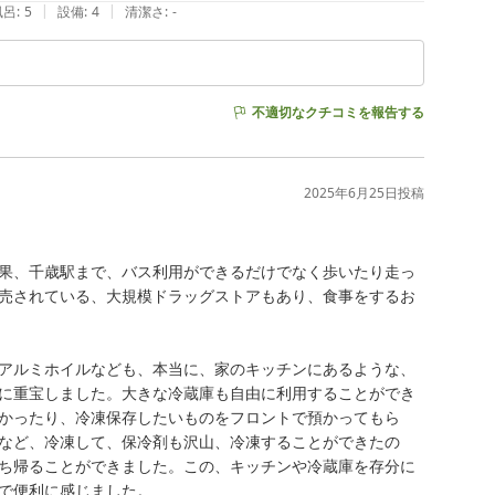
|
|
風呂
:
5
設備
:
4
清潔さ
:
-
不適切なクチコミを報告する
2025年6月25日
投稿
果、千歳駅まで、バス利用ができるだけでなく歩いたり走っ
売されている、大規模ドラッグストアもあり、食事をするお
アルミホイルなども、本当に、家のキッチンにあるような、
に重宝しました。大きな冷蔵庫も自由に利用することができ
かったり、冷凍保存したいものをフロントで預かってもら
など、冷凍して、保冷剤も沢山、冷凍することができたの
ち帰ることができました。この、キッチンや冷蔵庫を存分に
で便利に感じました。
