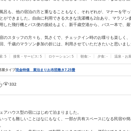
風呂も、他の宿泊の方と重なることもなく、それぞれが、マナーを守っ
とができました。自由に利用できる大きな洗濯機も2台あり、マラソン
用した飛行機とバス便の接続もよく、新千歳空港から、バス一本で、最
宿のスタッフの方々も、気さくで、チェックイン時のお喋りも楽しく、
回、千歳のマラソン参加の折には、利用させていただきたいと思いました
|
|
|
|
|
屋
:
5
接客・サービス
:
5
ロケーション
:
5
朝食
:
-
夕食
:
-
温泉・お
部屋タイプ
現金特価 素泊まりお布団敷き7.25畳
332
ェアハウス型の宿にはじめて泊まりました。

いっても難しいことはなにもなく、一部が共有スペースになる民宿や簡
。
