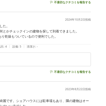
不適切なクチコミを報告する
2024年10月2日
投稿
た。

何とかチェックインの建物を探して到着できました。

り乾燥もついているので便利でした。

|
|
風呂
:
4
設備
:
5
清潔さ
:
-
不適切なクチコミを報告する
2023年8月22日
投稿
綺麗です。シェアハウスには駐車場もあり、隣の建物はオー
じのいい方でした。
