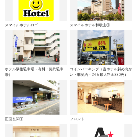
スマイルホテルロゴ
スマイルホテル和歌山①
ホテル隣接駐車場（有料：契約駐車
コインパーキング（当ホテル斜め向か
場）
い・非契約・24ｈ最大料金880円）
正面玄関①
フロント