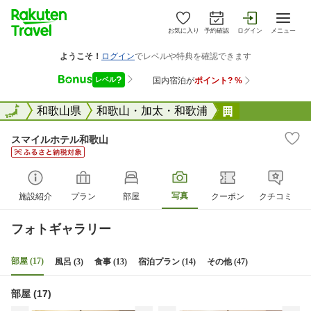
お気に入り
予約確認
ログイン
メニュー
全国
全国
和歌山県
和歌山・加太・和歌浦
スマイルホテ
スマイルホテル和歌山
写真
施設紹介
プラン
部屋
クーポン
クチコミ
フォトギャラリー
部屋 (17)
風呂 (3)
食事 (13)
宿泊プラン (14)
その他 (47)
部屋 (17)