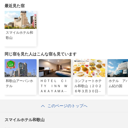
最近見た宿
スマイルホテル和
歌山
同じ宿を見た人はこんな宿も見ています
和歌山アーバンホ
ＨＯＴＥＬ ＣＩ
コンフォートホテ
ホテル ア
テル
ＴＹ ＩＮＮ Ｗ
ル和歌山（２０２
ム紀の国
ＡＫＡＹＡＭＡ
６年３月３０日
和歌山駅前
リニューアル）
このページのトップへ
スマイルホテル和歌山