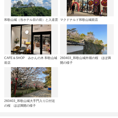
和歌山城（当ホテル目の前）と入道雲
マクドナルド和歌山城前店
CAFE＆SHOP みかんの木 和歌山城
260403_和歌山城外堀の桜 ほぼ満
前店
開の様子
260403_和歌山城大手門入り口付近
の桜 ほぼ満開の様子