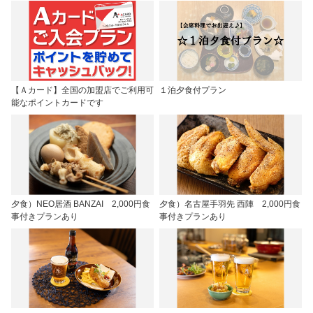
【Ａカード】全国の加盟店でご利用可
１泊夕食付プラン
能なポイントカードです
夕食）NEO居酒 BANZAI 2,000円食
夕食）名古屋手羽先 西陣 2,000円食
事付きプランあり
事付きプランあり