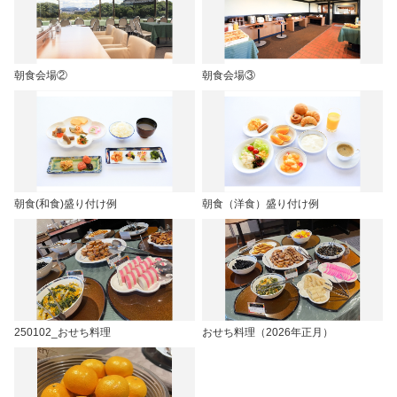
朝食会場②
朝食会場③
朝食(和食)盛り付け例
朝食（洋食）盛り付け例
250102_おせち料理
おせち料理（2026年正月）