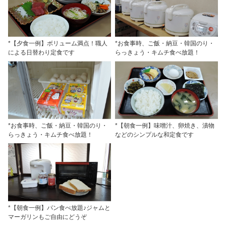
*【夕食一例】ボリューム満点！職人
*お食事時、ご飯・納豆・韓国のり・
による日替わり定食です
らっきょう・キムチ食べ放題！
*お食事時、ご飯・納豆・韓国のり・
*【朝食一例】味噌汁、卵焼き、漬物
らっきょう・キムチ食べ放題！
などのシンプルな和定食です
*【朝食一例】パン食べ放題♪ジャムと
マーガリンもご自由にどうぞ