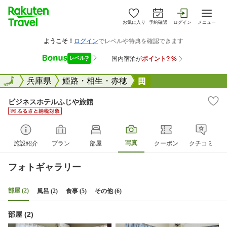
お気に入り
予約確認
ログイン
メニュー
全国
全国
兵庫県
姫路・相生・赤穂
ビジネスホテルふじ
ビジネスホテルふじや旅館
写真
施設紹介
プラン
部屋
クーポン
クチコミ
フォトギャラリー
部屋 (2)
風呂 (2)
食事 (5)
その他 (6)
部屋 (2)