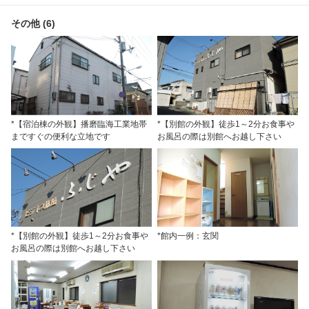
その他 (6)
*【宿泊棟の外観】播磨臨海工業地帯
*【別館の外観】徒歩1～2分お食事や
まですぐの便利な立地です
お風呂の際は別館へお越し下さい
*【別館の外観】徒歩1～2分お食事や
*館内一例：玄関
お風呂の際は別館へお越し下さい