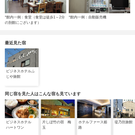
*館内一例：食堂（食堂は徒歩1～2分
*館内一例：自動販売機
の別館にございます）
最近見た宿
ビジネスホテルふ
じや旅館
同じ宿を見た人はこんな宿も見ています
ビジネスホテル
片しぼ竹の宿 梅
ホテルファース姫
堤乃坊旅館
ハートワン
玉
路