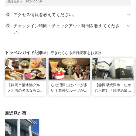
最終更新日：2024-05-19
アクセス情報を教えてください。
チェックイン時間・チェックアウト時間を教えてくださ
い。
トラベルガイド記事
旅に行きたくなる旅行記事をお届け
【静岡市清水港グル
なぜ沼津にはバーが多
【静岡県焼津市・なか
メ】港の名店ならコ
い？意外なルーツがわ
むら館】「焼津温泉」
コ！マグロ食べ比べや
かる店へ【静岡県沼津
発祥の地で「浮遊体
激レア“サバの氷室盛
市・BAR FRANK／ね
験」 開発期間3年の温
り”港周辺の店5選
こと白鳥】
泉商品で手がすべすべ
最近見た宿