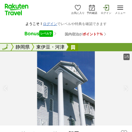
お気に入り
予約確認
ログイン
メニュー
全国
全国
静岡県
東伊豆・河津
ファミリーホテルアリス
1/5