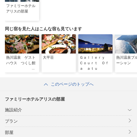
ファミリーホテル
アリスの部屋
同じ宿を見た人はこんな宿も見ています
熱川温泉 ゲスト
大平荘
Ｇａｌｌｅｒｙ
熱川温泉ブ
ハウス つくし館
Ｃｏｕｒｔ Ｏｆ
ーシャン
ａ ａｔｕ
このページのトップへ
ファミリーホテルアリスの部屋
施設紹介
プラン
部屋