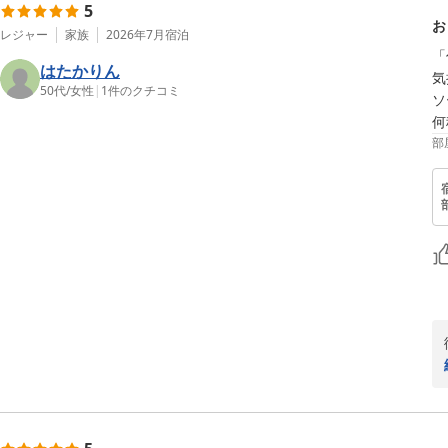
5
お
レジャー
家族
2026年7月
宿泊
「
はたかりん
気
50代
/
女性
|
1
件のクチコミ
ソ
何
部