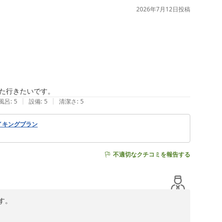
2026年7月12日
投稿
ルズグループ）
た行きたいです。
|
|
風呂
:
5
設備
:
5
清潔さ
:
5
イキングプラン
不適切なクチコミを報告する
。

など、当ホテル自慢のコンテンツを余すところなくお楽し