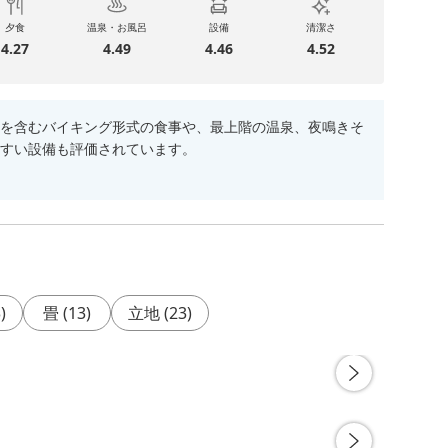
夕食
温泉・お風呂
設備
清潔さ
4.27
4.49
4.46
4.52
を含むバイキング形式の食事や、最上階の温泉、夜鳴きそ
すい設備も評価されています。
3
)
畳
(
13
)
立地
(
23
)