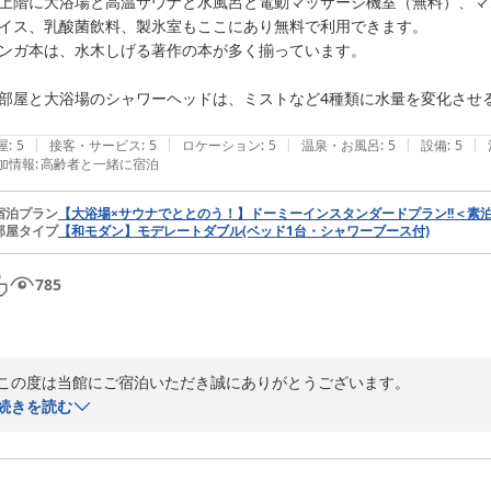
上階に大浴場と高温サウナと水風呂と電動マッサージ機室（無料）、マ
イス、乳酸菌飲料、製氷室もここにあり無料で利用できます。

ンガ本は、水木しげる著作の本が多く揃っています。

部屋と大浴場のシャワーヘッドは、ミストなど4種類に水量を変化させる
|
|
|
|
|
屋
:
5
接客・サービス
:
5
ロケーション
:
5
温泉・お風呂
:
5
設備
:
5
加情報
:
高齢者と一緒に宿泊
宿泊プラン
【大浴場×サウナでととのう！】ドーミーインスタンダードプラン!!＜素
部屋タイプ
【和モダン】モデレートダブル(ベッド1台・シャワーブース付)
785
この度は当館にご宿泊いただき誠にありがとうございます。

ご投稿よりお客様がご滞在中ご満足いただけたご様子が伺え、大変嬉しく
続きを読む
駅を挟んで反対側にございますスーパーは夜22時までの営業でございま
これからもより多くのお客様に安心してお過ごしいただけますよう設備の
お客様のまたのご来館、心よりお待ち申し上げております。
