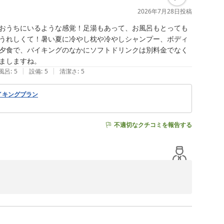
2026年7月28日
投稿
おうちにいるような感覚！足湯もあって、お風呂もとっても
うれしくて！暑い夏に冷やし枕や冷やしシャンプー、ボディ
夕食で、バイキングのなかにソフトドリンクは別料金でなく
ましますね。
|
|
風呂
:
5
設備
:
5
清潔さ
:
5
イキングプラン
不適切なクチコミを報告する
す。

堵しております。

有し思案してまいります。
