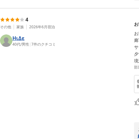
4
お
その他
家族
2026年6月
宿泊
お
HιΔε
廊
40代
/
男性
|
7
件のクチコミ
サ
夕
境
部