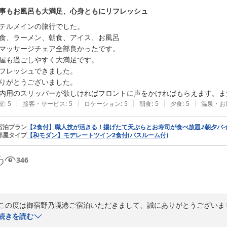
事もお風呂も大満足、心身ともにリフレッシュ
天然温泉境港夕凪の湯　御宿野乃

テルメインの旅行でした。

フロント　竹内
食、ラーメン、朝食、アイス、お風呂

天然温泉 夕凪の湯 御宿 野乃境港（ドーミーイン・御宿野乃 ホテ
マッサージチェア全部良かったです。

2026-08-04
屋も過ごしやすく大満足です。

フレッシュできました。

りがとうございました。

内用のスリッパーが欲しければフロントに声をかければもらえます。ま
|
|
|
|
|
屋
:
5
接客・サービス
:
5
ロケーション
:
5
朝食
:
5
夕食
:
5
温泉・お
宿泊プラン
【2食付】職人技が活きる！揚げたて天ぷらとお寿司が食べ放題♪朝夕バ
部屋タイプ
【和モダン】モデレートツイン2食付(バスルーム付)
346
この度は御宿野乃境港ご宿泊いただきまして、誠にありがとうございます
大浴場やお食事、無料サービスのラーメンやアイス、マッサージチェア
続きを読む