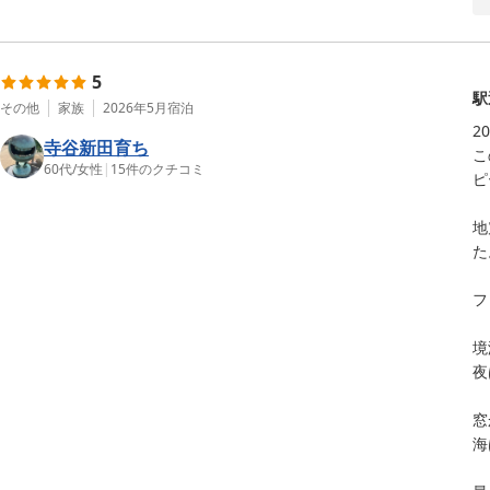
5
駅
その他
家族
2026年5月
宿泊
2
寺谷新田育ち
こ
60代
/
女性
|
15
件のクチコミ
ピ
地
た
フ
境
夜
窓
海