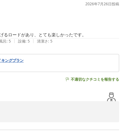
2026年7月26日
投稿
ルズグループ）
げるロードがあり、とても楽しかったです。
|
|
風呂
:
5
設備
:
5
清潔さ
:
5
イキングプラン
不適切なクチコミを報告する
え大変嬉しくご投稿を拝見いたしました。

に便利な立地は当館の強みとなっております。

ます。
