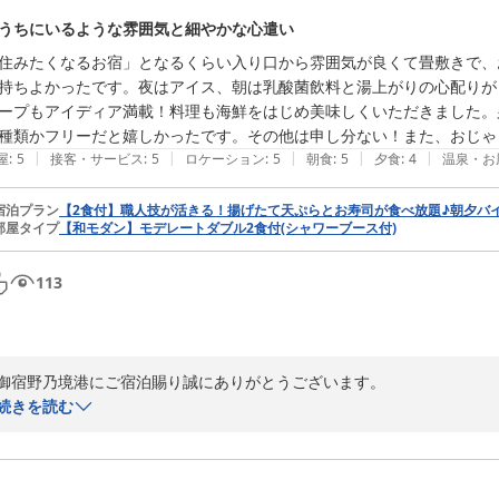
うちにいるような雰囲気と細やかな心遣い
住みたくなるお宿」となるくらい入り口から雰囲気が良くて畳敷きで、
持ちよかったです。夜はアイス、朝は乳酸菌飲料と湯上がりの心配りが
ープもアイディア満載！料理も海鮮をはじめ美味しくいただきました。
種類かフリーだと嬉しかったです。その他は申し分ない！また、おじゃ
|
|
|
|
|
屋
:
5
接客・サービス
:
5
ロケーション
:
5
朝食
:
5
夕食
:
4
温泉・お
宿泊プラン
【2食付】職人技が活きる！揚げたて天ぷらとお寿司が食べ放題♪朝夕バ
部屋タイプ
【和モダン】モデレートダブル2食付(シャワーブース付)
113
御宿野乃境港にご宿泊賜り誠にありがとうございます。

また、数多くのお褒めのお言葉を頂戴しスタッフ一同大変嬉しくございま
続きを読む
お客様のご投稿より当館のサービスにご満足いただけたご様子が伺え、安
ご夕食のお飲み物に関してはお客様からいただいた声をレストランとも共
お客様の次回のご来館をお待ち申し上げております。
