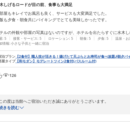
木しげるロードが目の前、食事も大満足
天然温泉境港夕凪の湯　御宿野乃

部屋もキレイでお風呂も良く、サービスも大変満足でした。

フロント　竹内
飯も夕食・朝食共にバイキングでとても美味しかったです。

天然温泉 夕凪の湯 御宿 野乃境港（ドーミーイン・御宿野乃 ホテ
2026-08-03
テルの外観や部屋の写真はないのですが、ホテルを出たらすぐに水木し
|
|
|
|
|
屋
:
5
接客・サービス
:
5
ロケーション
:
5
朝食
:
5
夕食
:
5
温泉・お
加情報
:
小さな子供と一緒に宿泊
宿泊プラン
【2食付】職人技が活きる！揚げたて天ぷらとお寿司が食べ放題♪朝夕バ
部屋タイプ
【和モダン】モデレートツイン2食付(バスルーム付)
126
この度は当館へご宿泊いただき誠にありがとうございます。

お客様がご滞在の間、当館の設備・サービスをご堪能されたご様子が伺
続きを読む
お客様のおっしゃる通り水木しげるロードに面しており、境港観光の際
今後もご利用されるお客様に快適にお過ごしいただけるよう努めてまいり
またのご来館を心よりお待ちしております。
