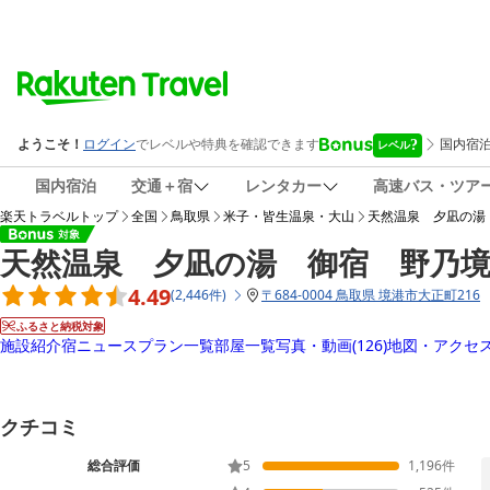
国内宿泊
交通＋宿
レンタカー
高速バス・ツア
楽天トラベルトップ
全国
鳥取県
米子・皆生温泉・大山
天然温泉 夕凪の湯
天然温泉 夕凪の湯 御宿 野乃
4.49
(
2,446
件
)
〒
684-0004 鳥取県 境港市大正町216
ふるさと納税対象
施設紹介
宿ニュース
プラン一覧
部屋一覧
写真・動画
(126)
地図・アクセ
クチコミ
総合評価
5
1,196
件