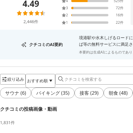
4.49
4
525
件
3
72
件
2
16
件
2,446
件
1
22
件
境港駅や水木しげるロードに
ば等の無料サービスに満足さ
クチコミのAI要約
本要約は生成AIによるものであ
絞り込み
おすすめ順
サウナ
(
6
)
バイキング
(
35
)
接客
(
29
)
朝食
(
48
)
クチコミの投稿画像・動画
1,831
件