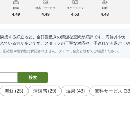
部屋
接客・サービス
ロケーション
朝食
4.49
4.49
4.53
4.48
隣接する好立地と、全館畳敷きの清潔な空間が好評です。海鮮丼やカニ
れている方が多いです。スタッフの丁寧な対応や、子連れでも過ごしや
り、正確性や適切性は保証されません。クチコミ全文と併せてご確認ください。
検索
海鮮
(
25
)
清潔感
(
29
)
温泉
(
43
)
無料サービス
(
3