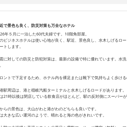
夕食だけでなく館内設備に関しましてもお褒めのお言葉を頂戴でき、大変
これからもより多くのお客様にご評価いただけますようスタッフ一同精進
また境港にお越しの際は当館をお選びいただけますと幸いでございます。
お客様のまたのご来館、心よりお待ち申し上げております。

近で景色も良く、防災対策も万全なホテル
この度はお忙しい中ご投稿いただき誠にありがとうございます。

026年５月に一泊した60代夫婦です。10階角部屋。

のビジネスホテルは使い心地が良く、駅近、景色良し、水木しげるロー
御宿野乃境港

ートします。

フロント　竹本
天然温泉 夕凪の湯 御宿 野乃境港（ドーミーイン・御宿野乃 ホテ
震に対しての防災と防犯対策は、最新の設備で特に優れています。水洗
2026-06-23
。

ロントで下足するため、ホテル内を裸足または靴下で気持ちよく歩ける
港駅周辺は、港と穏岐汽船ターミナルと水木しげるロードがあります。

は21時以後は閉店している飲食店がほとんど。駅の反対側にスーパーが
からの景色は、大山がわと港がわのどちらも良いです。

は大きな広い運河のようで、晴れると海の色がきれいです。
