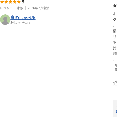
5
食
レジャー
家族
2026年7月
宿泊
ホ
庭のしゃべる
夕
3
件のクチコミ
、
部
リ
あ
館
部