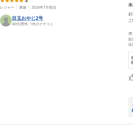
5
水
レジャー
家族
2026年7月
宿泊
お
目玉おやじ2号
ご
40代
/
男性
|
1
件のクチコミ
ホ
部
追