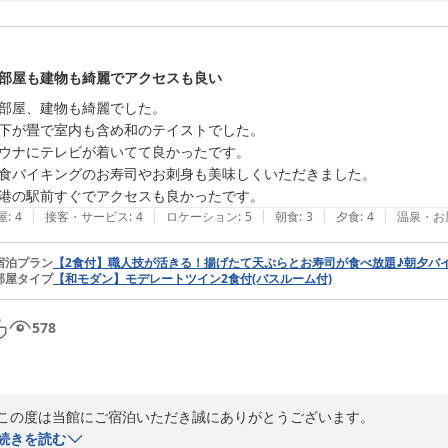
みいただけたようで何よりでございます。

日々の疲れを癒やし、しっかりとリフレッシュしていただけたのであれば
お部屋での時間も快適にお過ごしいただけたとのこと、大変安堵いたしま
これからも、お客様に快適でご満足いただけるおもてなしを提供できるよ
部屋も建物も綺麗でアクセスも良い
ご多用の中、当館の口コミにご投稿をお寄せいただきありがとうございま
部屋、建物も綺麗でした。

下が畳で室内も含め和のテイストでした。

御宿野乃境港

ウナにテレビが着いてて良かったです。

小森
食バイキングのお寿司やお刺身も美味しくいただきました。

天然温泉 夕凪の湯 御宿 野乃境港（ドーミーイン・御宿野乃 ホテ
港の駅前すぐでアクセスも良かったです。
2026-07-13
|
|
|
|
|
屋
:
4
接客・サービス
:
4
ロケーション
:
5
朝食
:
3
夕食
:
4
温泉・お
宿泊プラン
【2食付】職人技が活きる！揚げたて天ぷらとお寿司が食べ放題♪朝夕バ
部屋タイプ
【和モダン】モデレートツイン2食付(バスルーム付)
578
この度は当館にご宿泊いただき誠にありがとうございます。

ご投稿よりお客様がご滞在中ご満足いただけたご様子が伺え、大変嬉しく
続きを読む