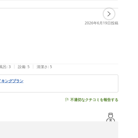
幸いです。

した。

う努めてまいります。

2026年6月19日
投稿
した。

ルズグループ）
|
|
風呂
:
3
設備
:
5
清潔さ
:
5
イキングプラン
不適切なクチコミを報告する
拝読いたしました。
