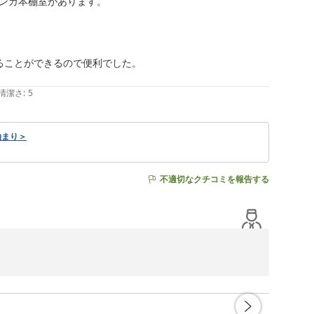
ンガ本棚室があります。

ことができるので便利でした。

清潔さ
:
5
泊まり＞
不適切なクチコミを報告する
拝読いたしました。

すので次回ご利用の際はご注意下さいませ。

維持に努めてまいります。
