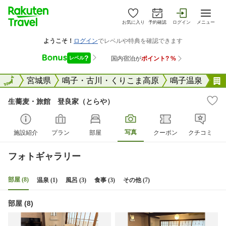
お気に入り
予約確認
ログイン
メニュー
全国
全国
宮城県
鳴子・古川・くりこま高原
鳴子温泉
生蕎麦・旅館 登良家（とらや）
写真
施設紹介
プラン
部屋
クーポン
クチコミ
フォトギャラリー
部屋 (8)
温泉 (1)
風呂 (3)
食事 (3)
その他 (7)
部屋 (8)