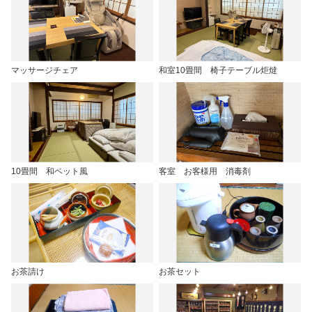
マッサージチェア
和室10畳間 椅子テーブル炬燵
10畳間 和ベット風
客室 お客様用 消毒剤
お茶請け
お茶セット