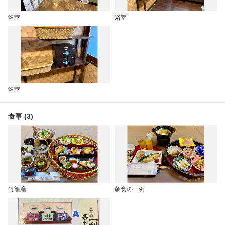
浴室
浴室
浴室
食事 (3)
竹籠膳
朝食の一例