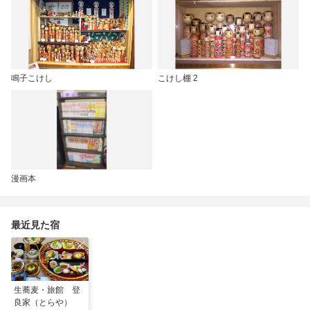
鳴子こけし
こけし棚 2
漫画本
最近見た宿
生蕎麦・旅館 登
良家（とらや）