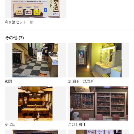
利き酒セット 新
その他 (7)
玄関
2F廊下 洗面所
そば店
こけし棚 1