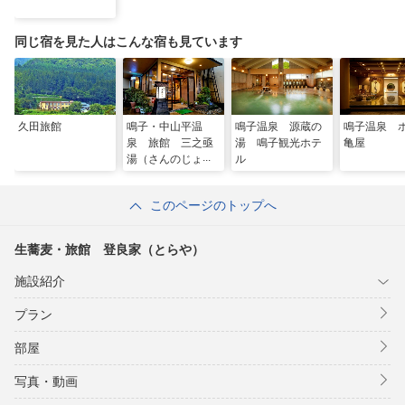
同じ宿を見た人はこんな宿も見ています
久田旅館
鳴子・中山平温
鳴子温泉 源蔵の
鳴子温泉 
泉 旅館 三之亟
湯 鳴子観光ホテ
亀屋
湯（さんのじょう
ル
ゆ）
このページのトップへ
生蕎麦・旅館 登良家（とらや）
施設紹介
プラン
部屋
写真・動画