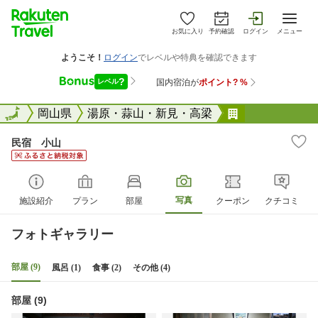
お気に入り
予約確認
ログイン
メニュー
全国
全国
岡山県
湯原・蒜山・新見・高梁
民宿 小山
民宿 小山
写真
施設紹介
プラン
部屋
クーポン
クチコミ
フォトギャラリー
部屋 (9)
風呂 (1)
食事 (2)
その他 (4)
部屋 (9)