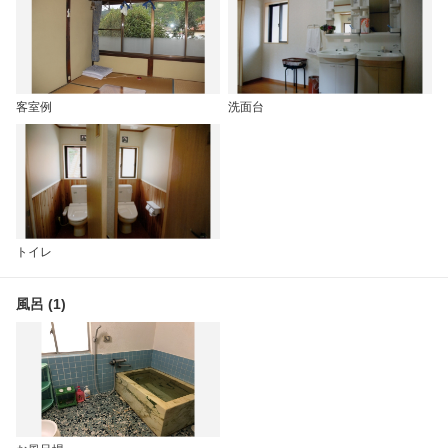
客室例
洗面台
トイレ
風呂 (1)