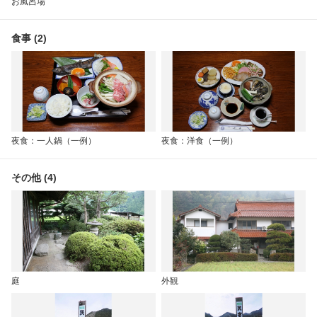
お風呂場
食事 (2)
夜食：一人鍋（一例）
夜食：洋食（一例）
その他 (4)
庭
外観