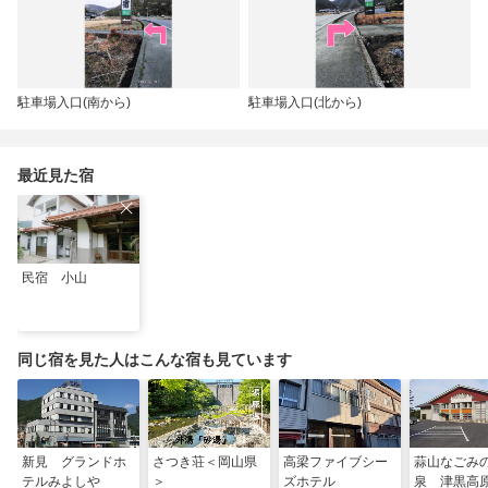
駐車場入口(南から)
駐車場入口(北から)
最近見た宿
民宿 小山
同じ宿を見た人はこんな宿も見ています
新見 グランドホ
さつき荘＜岡山県
高梁ファイブシー
蒜山なごみ
テルみよしや
＞
ズホテル
泉 津黒高