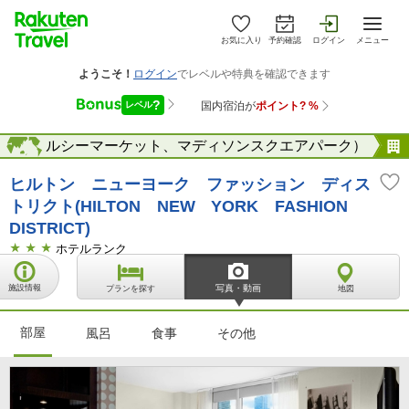
お気に入り
予約確認
ログイン
メニュー
ー（チェルシーマーケット、マディソンスクエアパーク）
海外
ヒルトン ニューヨーク ファッション ディス
トリクト(HILTON NEW YORK FASHION
DISTRICT)
ホテルランク
施設情報
写真・動画
プランを探す
地図
部屋
風呂
食事
その他