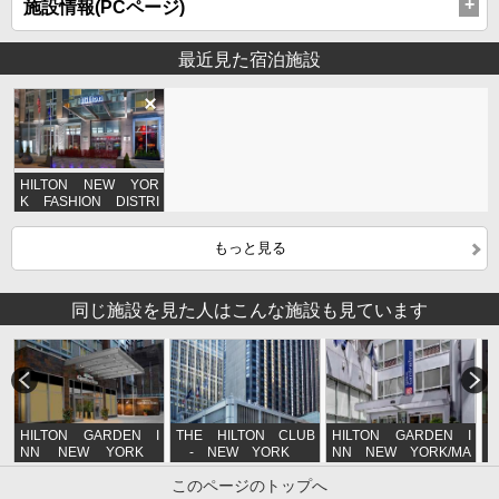
施設情報(PCページ)
最近見た宿泊施設
HILTON NEW YOR
K FASHION DISTRI
CT
もっと見る
同じ施設を見た人はこんな施設も見ています
HILTON GARDEN I
THE HILTON CLUB
HILTON GARDEN I
H
NN NEW YORK
- NEW YORK
NN NEW YORK/MA
S
WEST 35TH STRE
NHATTAN-CHELSEA
W
このページのトップへ
ET