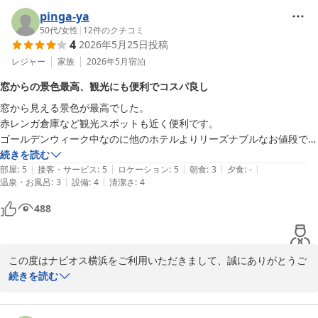
今後とも、より良いサービスをご提供できるよう努めてまいりま
pinga-ya
す。

50代
/
女性
|
12
件のクチコミ
4
2026年5月25日
投稿
また横浜にお越しの際はぜひ当館をご利用くださいませ。

お客様のまたのご来館を心よりお待ち申し上げております。

レジャー
家族
2026年5月
宿泊
ナビオス横浜

窓からの景色最高、観光にも便利でコスパ良し
営業部営業課：戸田
窓から見える景色が最高でした。

ナビオス横浜
赤レンガ倉庫など観光スポットも近く便利です。

2026-06-27
ゴールデンウィーク中なのに他のホテルよりリーズナブルなお値段でし
た。

続きを読む
|
|
|
|
|
部屋
:
5
接客・サービス
:
5
ロケーション
:
5
朝食
:
3
夕食
:
-
|
|
温泉・お風呂
:
3
設備
:
4
清潔さ
:
4
488
この度はナビオス横浜をご利用いただきまして、誠にありがとうご
ざいます。

続きを読む
滞在中ご満足いただけたようで、大変嬉しく思います。貴重なお写
真ありがとうございます。
