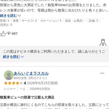
ナビオス横浜
部屋から景色に大満足でした！観覧車Viewのお部屋をとりました。赤
2026-06-15
レンガ倉庫が近いので、母親は朝から散策に出かけたりと色々と歩いて
続きを読む
|
|
|
|
|
部屋
:
5
接客・サービス
:
4
ロケーション
:
5
温泉・お風呂
:
-
設備
:
5
清潔さ
:
5
497
この度はナビオス横浜をご利用いただきまして、誠にありがとうご
ざいます。

続きを読む
滞在中ご満足いただけたようで、大変嬉しく思います。

素敵なお写真ありがとうございます。

今後とも、より良いサービスをご提供できるよう努めてまいりま
あらいぐまラスカル
す。

40代
/
女性
|
2
件のクチコミ
4
2026年6月25日
投稿
また横浜にお越しの際はぜひ当館をご利用くださいませ。

お客様のまたのご来館を心よりお待ち申し上げております。

レジャー
一人
2026年6月
宿泊
ナビオス横浜

観覧車ビューの部屋で父親も大満足
営業部営業課：戸田
父親が横浜に旅行にくるのでこちらの部屋を取りました。父親にとって
ナビオス横浜