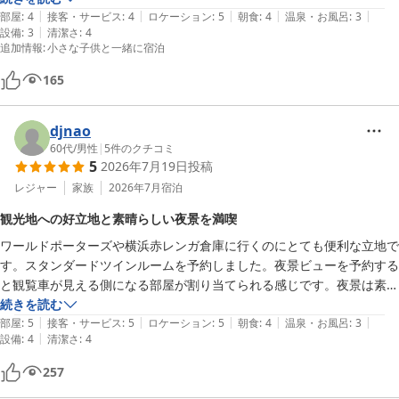
|
|
|
|
|
や他の施設が充実しており移動に便利でした。

部屋
:
4
接客・サービス
:
4
ロケーション
:
5
朝食
:
4
温泉・お風呂
:
3
|
設備
:
3
清潔さ
:
4
追加情報
:
小さな子供と一緒に宿泊
最近の部屋の設備やスタイルではありませんが、部屋もベッドも広く、
狭さを感じず家族3人ゆっくりくつろげました。

165
観覧車側の部屋にグレードアップしていただき、家族みな窓からの眺望
djnao
や夜景に大満足でした。ありがとうございました。
60代
/
男性
|
5
件のクチコミ
5
2026年7月19日
投稿
レジャー
家族
2026年7月
宿泊
観光地への好立地と素晴らしい夜景を満喫
ワールドポーターズや横浜赤レンガ倉庫に行くのにとても便利な立地で
す。スタンダードツインルームを予約しました。夜景ビューを予約する
と観覧車が見える側になる部屋が割り当てられる感じです。夜景は素晴
らしく、非日常感を味わえます。ホテルの真横に横浜エアキャビンの駅
続きを読む
|
|
|
|
|
があり、電車を利用される方には、アクセスも良いと思います。我が家
部屋
:
5
接客・サービス
:
5
ロケーション
:
5
朝食
:
4
温泉・お風呂
:
3
|
設備
:
4
清潔さ
:
4
は、車だったので、ホテル地下の駐車場に停めました。駐車場の出入口
が少し狭いので、車幅がある大きめの車は注意したほうが良いと思いま
257
した。