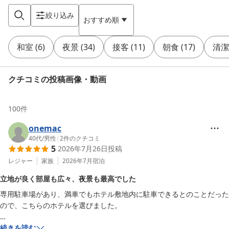
絞り込み
おすすめ順
和室
(
6
)
夜景
(
34
)
接客
(
11
)
朝食
(
17
)
清潔
クチコミの投稿画像・動画
100
件
onemac
40代
/
男性
|
2
件のクチコミ
5
2026年7月26日
投稿
レジャー
家族
2026年7月
宿泊
立地が良く部屋も広々、夜景も最高でした
専用駐車場があり、満車でもホテル敷地内に駐車できるとのことだった
ので、こちらのホテルを選びました。

こちらのホテルは立地が良く、疲れない程度の徒歩圏内に赤レンガ倉庫
続きを読む