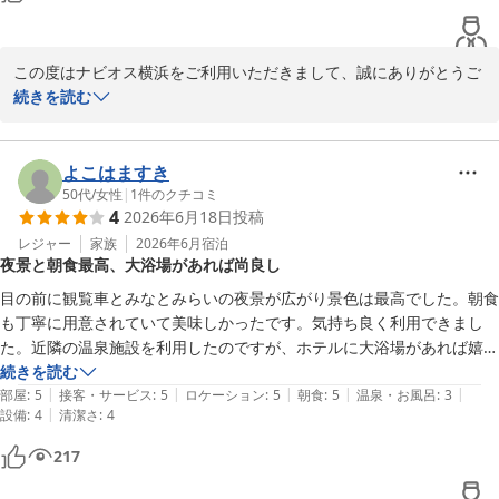
この度はナビオス横浜をご利用いただきまして、誠にありがとうご
ざいます。

続きを読む
滞在中ご満足いただけたようで、大変嬉しく思います。朝食のカレ
ーにつきましては、大変好評をいただいております。オープン時間
の件は、検討させていただきます。

よこはますき
今後とも、より良いサービスをご提供できるよう努めてまいりま
50代
/
女性
|
1
件のクチコミ
4
2026年6月18日
投稿
す。

また横浜にお越しの際はぜひ当館をご利用くださいませ。

レジャー
家族
2026年6月
宿泊
夜景と朝食最高、大浴場があれば尚良し
お客様のまたのご来館を心よりお待ち申し上げております。

ナビオス横浜

目の前に観覧車とみなとみらいの夜景が広がり景色は最高でした。朝食
営業部営業課：戸田
も丁寧に用意されていて美味しかったです。気持ち良く利用できまし
た。近隣の温泉施設を利用したのですが、ホテルに大浴場があれば嬉し
ナビオス横浜
かったです。
続きを読む
2026-06-27
|
|
|
|
|
部屋
:
5
接客・サービス
:
5
ロケーション
:
5
朝食
:
5
温泉・お風呂
:
3
|
設備
:
4
清潔さ
:
4
217