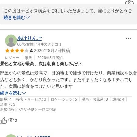
この度はナビオス横浜をご利用いただきまして、誠にありがとうご
ざいます。

続きを読む
滞在中ご満足いただけたようで、大変嬉しく思います。今後とも、
より良いサービスをご提供できるよう努めてまいります。

また横浜にお越しの際はぜひ当館をご利用くださいませ。

あけりんご
お客様のまたのご来館を心よりお待ち申し上げております。

60代
/
女性
|
14
件のクチコミ
4
2026年8月7日
投稿
ナビオス横浜

営業部営業課：戸田
レジャー
家族
2026年8月
宿泊
景色と立地が最高、次は朝食も楽しみたい
ナビオス横浜
部屋からの景色は最高で、目的地まで徒歩で行けたり、商業施設や飲食
2026-06-27
店なども多く、かなり良かったです。また泊まりたくなるホテルでし
た。次回は朝食をつけたいと思います
続きを読む
|
|
|
|
|
部屋
:
4
接客・サービス
:
3
ロケーション
:
5
温泉・お風呂
:
3
設備
:
4
清潔さ
:
5
追加情報
:
小さな子供と一緒に宿泊
2