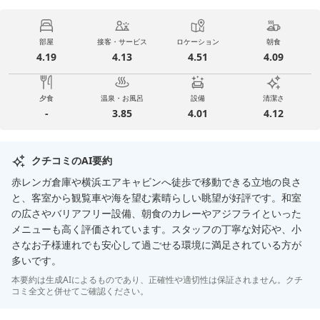
部屋
接客・サービス
ロケーション
朝食
4.19
4.13
4.51
4.09
夕食
温泉・お風呂
設備
清潔さ
-
3.85
4.01
4.12
クチコミのAI要約
赤レンガ倉庫や横浜エアキャビンへ徒歩で移動できる立地の良さ
と、客室から観覧車や海を望む素晴らしい眺望が好評です。和室
の広さやバリアフリー設備、朝食のカレーやアジフライといった
メニューも高く評価されています。スタッフの丁寧な対応や、小
さなお子様連れでも安心して過ごせる環境に満足されている方が
多いです。
本要約は生成AIによるものであり、正確性や適切性は保証されません。クチ
コミ全文と併せてご確認ください。