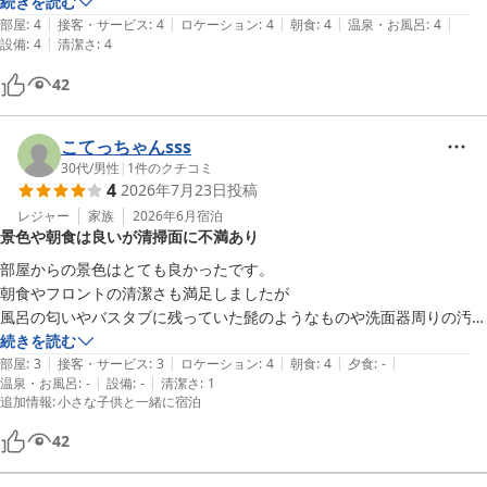
続きを読む
|
|
|
|
|
部屋
:
4
接客・サービス
:
4
ロケーション
:
4
朝食
:
4
温泉・お風呂
:
4
|
設備
:
4
清潔さ
:
4
42
こてっちゃんsss
30代
/
男性
|
1
件のクチコミ
4
2026年7月23日
投稿
レジャー
家族
2026年6月
宿泊
景色や朝食は良いが清掃面に不満あり
部屋からの景色はとても良かったです。

朝食やフロントの清潔さも満足しましたが

風呂の匂いやバスタブに残っていた髭のようなものや洗面器周りの汚れ
が少し不快でした。
続きを読む
|
|
|
|
|
部屋
:
3
接客・サービス
:
3
ロケーション
:
4
朝食
:
4
夕食
:
-
|
|
温泉・お風呂
:
-
設備
:
-
清潔さ
:
1
追加情報
:
小さな子供と一緒に宿泊
42