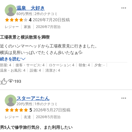
温泉 大好き
60代
/
男性
|
2
件のクチコミ
4
2026年7月20日
投稿
レジャー
家族
2026年7月
宿泊
工場夜景と横浜散策を満喫
近くのハンマーヘッドから工場夜景見に行きました。

横浜は見所いっぱいでたくさん歩いたなぁ💦
続きを読む
|
|
|
|
|
部屋
:
4
接客・サービス
:
4
ロケーション
:
4
朝食
:
4
夕食
:
-
|
|
温泉・お風呂
:
4
設備
:
4
清潔さ
:
4
193
スターアニたん
20代
/
男性
|
1
件のクチコミ
5
2026年5月27日
投稿
レジャー
友達
2026年5月
宿泊
男5人で修学旅行気分、また利用したい