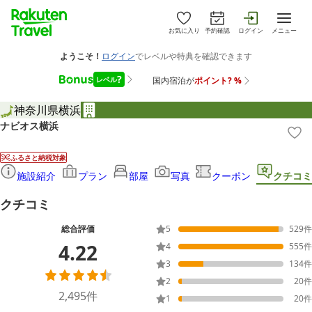
お気に入り
予約確認
ログイン
メニュー
神奈川県
横浜
ナビオス横浜
ふるさと納税対象
施設紹介
プラン
部屋
写真
クーポン
クチコミ
クチコミ
総合評価
5
529
件
4.22
4
555
件
3
134
件
2
20
件
2,495
件
1
20
件