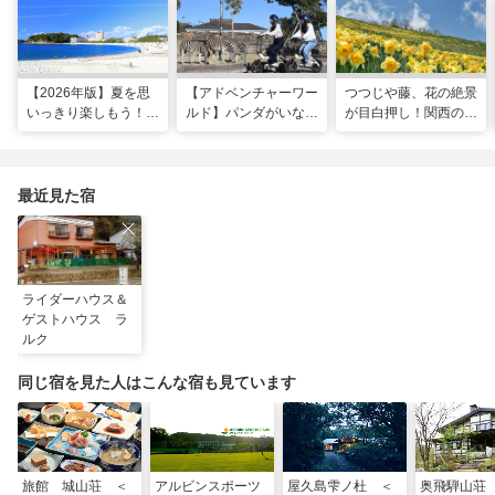
【2026年版】夏を思
【アドベンチャーワー
つつじや藤、花の絶景
いっきり楽しもう！関
ルド】パンダがいなく
が目白押し！関西の5
西のおすすめ海水浴
ても楽しい！五感で満
月のおすすめ観光スポ
場・ビーチ18選
喫する8つの体験が新
ット
登場！
最近見た宿
ライダーハウス＆
ゲストハウス ラ
ルク
同じ宿を見た人はこんな宿も見ています
旅館 城山荘 ＜
アルビンスポーツ
屋久島雫ノ杜 ＜
奥飛騨山荘