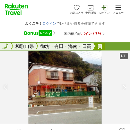
お気に入り
予約確認
ログイン
メニュー
全国
全国
和歌山県
御坊・有田・海南・日高
ライダーハ
1/11