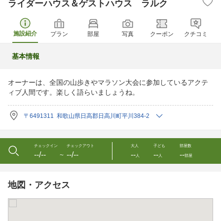
ライダーハウス＆ゲストハウス ラルク
施設紹介
プラン
部屋
写真
クーポン
クチコミ
基本情報
オーナーは、全国の山歩きやマラソン大会に参加しているアクテ
ィブ人間です。楽しく語らいましょうね。
〒6491311 和歌山県日高郡日高川町平川384-2
チェックイン
チェックアウト
大人
子ども
部屋数
--/--
--/--
--
--
--
〜
人
人
部屋
地図・アクセス