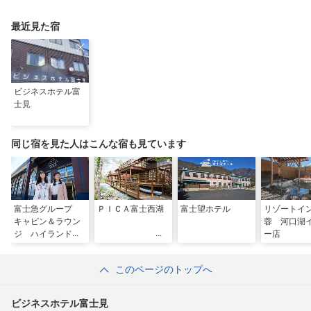
最近見た宿
ビジネスホテル富
士見
同じ宿を見た人はこんな宿も見ています
富士急グループ
ＰＩＣＡ富士西湖
富士望ホテル
リゾートイ
キャビン＆ラウン
蓉 河口湖
ジ ハイランドス
ー店
テーション イン
このページのトップへ
ビジネスホテル富士見