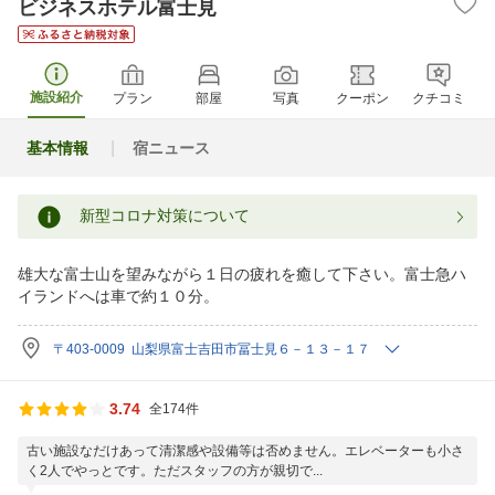
ビジネスホテル富士見
施設紹介
プラン
部屋
写真
クーポン
クチコミ
基本情報
宿ニュース
新型コロナ対策について
雄大な富士山を望みながら１日の疲れを癒して下さい。富士急ハ
イランドへは車で約１０分。
〒403-0009 山梨県富士吉田市冨士見６－１３－１７
3.74
全174件
古い施設なだけあって清潔感や設備等は否めません。エレベーターも小さ
く2人でやっとです。ただスタッフの方が親切で...