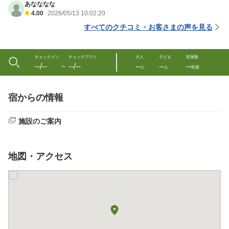
あなななな
4.00
2026/05/13 10:02:20
すべてのクチコミ・お客さまの声を見る
チェックイン
チェックアウト
大人
子ども
部屋数
--/--
--/--
--
--
--
〜
人
人
部屋
宿からの情報
施設のご案内
地図・アクセス