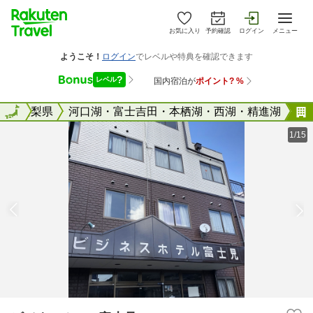
お気に入り
予約確認
ログイン
メニュー
全国
山梨県
全国
河口湖・富士吉田・本栖湖・西湖・精進湖
1/15