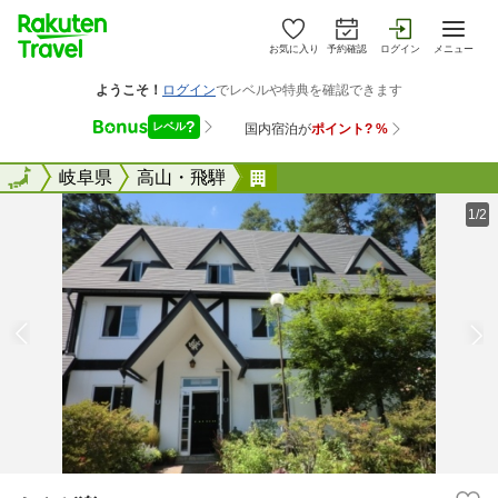
お気に入り
予約確認
ログイン
メニュー
全国
全国
岐阜県
高山・飛騨
おやど楽
1/2