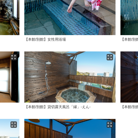
【本館/別館】女性用浴場
【本館/別
【本館/別館】貸切露天風呂「縁」-えん-
【本館/別