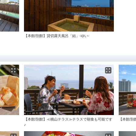
【本館/別館】貸切露天風呂「結」-ゆい-
【本館/別館】≪桃山テラス≫テラスで朝食も可能です
【本館/別
♪