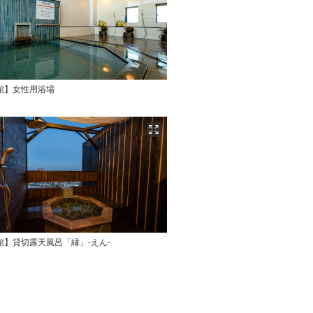
館】女性用浴場
館】貸切露天風呂「縁」-えん-