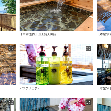
【本館/別館】屋上露天風呂
【本館/別
バスアメニティ
【本館/別