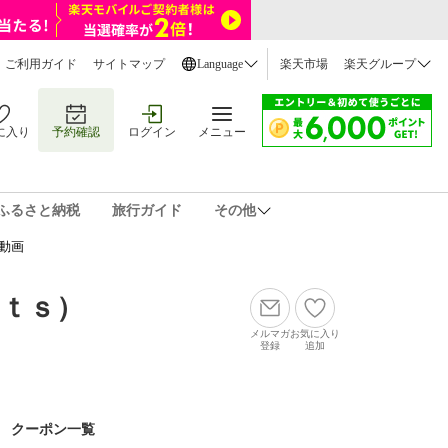
ご利用ガイド
サイトマップ
Language
楽天市場
楽天グループ
に入り
予約確認
ログイン
メニュー
ふるさと納税
旅行ガイド
その他
動画
ｔｓ）
メルマガ
お気に入り
登録
追加
クーポン一覧