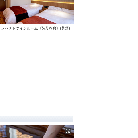
ンパクトツインルーム《階段多数》(禁煙)