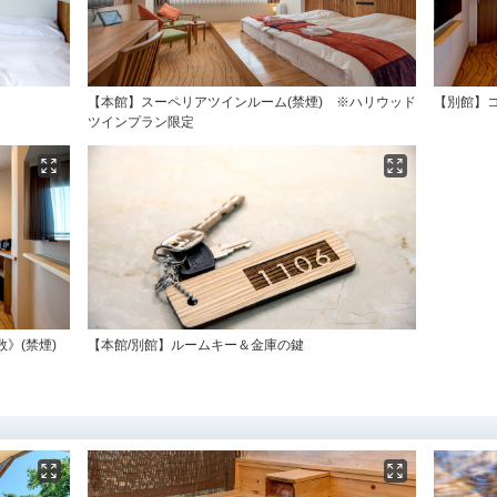
【本館】スーペリアツインルーム(禁煙) ※ハリウッド
【別館】コ
ツインプラン限定
》(禁煙)
【本館/別館】ルームキー＆金庫の鍵