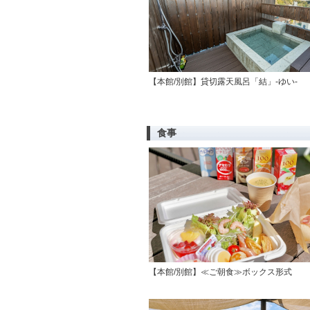
【本館/別館】貸切露天風呂「結」-ゆい-
食事
【本館/別館】≪ご朝食≫ボックス形式