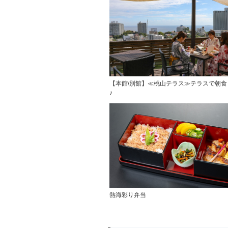
【本館/別館】≪桃山テラス≫テラスで朝食
♪
熱海彩り弁当