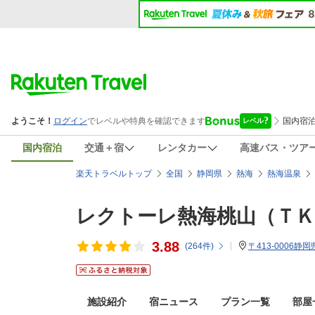
国内宿泊
交通＋宿
レンタカー
高速バス・ツア
楽天トラベルトップ
全国
静岡県
熱海
熱海温泉
レクトーレ熱海桃山（ＴＫ
3.88
(
264
件)
〒413-0006静
施設紹介
宿ニュース
プラン一覧
部屋