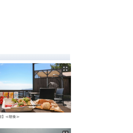
館】≪朝食≫