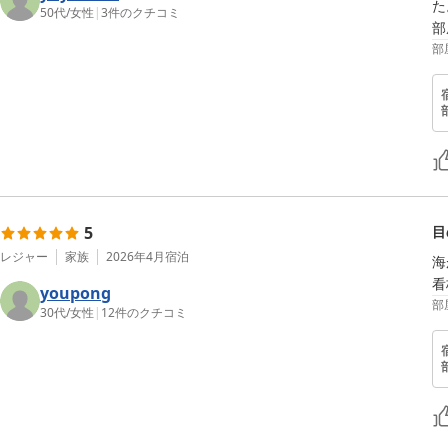
た
50代
/
女性
|
3
件のクチコミ
部
部
5
目
レジャー
家族
2026年4月
宿泊
海
看
youpong
部
30代
/
女性
|
12
件のクチコミ