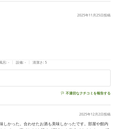
2025年11月25日
投稿
|
|
風呂
:
-
設備
:
-
清潔さ
:
5
不適切なクチコミを報告する
2025年12月2日
投稿
味しかった。合わせたお酒も美味しかったです。部屋や館内