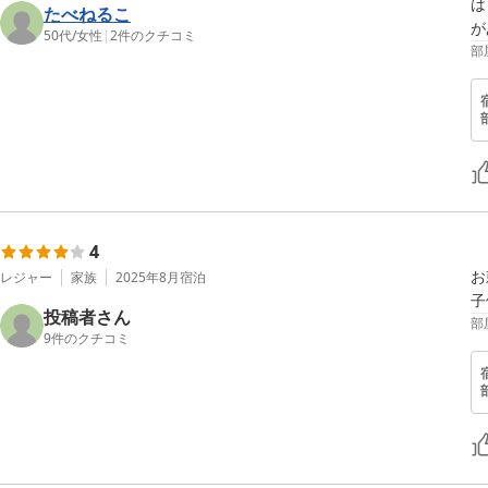
は
たべねるこ
50代
/
女性
|
2
件のクチコミ
部
4
お
レジャー
家族
2025年8月
宿泊
子
投稿者さん
部
9
件のクチコミ