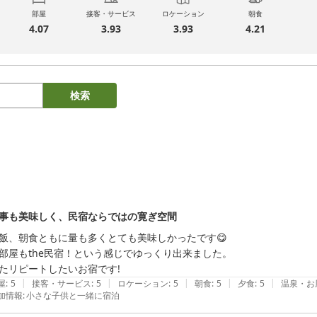
部屋
接客・サービス
ロケーション
朝食
4.07
3.93
3.93
4.21
検索
事も美味しく、民宿ならではの寛ぎ空間
飯、朝食ともに量も多くとても美味しかったです😋

部屋もthe民宿！という感じでゆっくり出来ました。

たリピートしたいお宿です!
|
|
|
|
|
屋
:
5
接客・サービス
:
5
ロケーション
:
5
朝食
:
5
夕食
:
5
温泉・お
加情報
:
小さな子供と一緒に宿泊