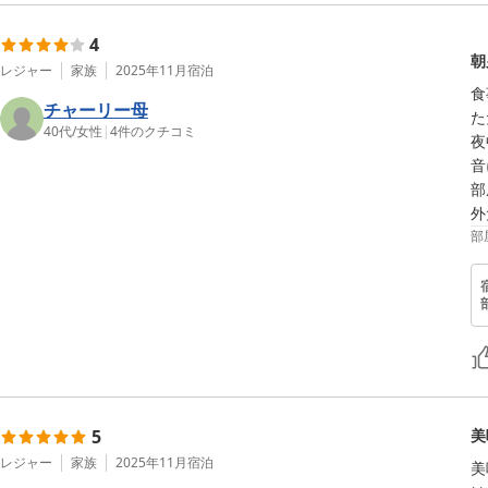
4
朝
レジャー
家族
2025年11月
宿泊
食
チャーリー母
た
40代
/
女性
|
4
件のクチコミ
夜
音
部
部
5
美
レジャー
家族
2025年11月
宿泊
美