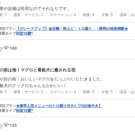
。

屋や設備は民宿なのでそれなりです。
|
|
|
|
|
屋
:
3
接客・サービス
:
2
ロケーション
:
4
朝食
:
4
夕食
:
5
温泉・お
宿泊プラン
【グレードアップ】金目鯛・桜エビ・トロ握り・・静岡の味覚満載★
部屋タイプ
和室10畳*
180
の前は海！マグロと看板犬に癒される宿
が目の前！おいしいマグロをたっぷりいただきました。

板犬のクックロちゃんもかわいい！
|
|
|
|
|
屋
:
5
接客・サービス
:
5
ロケーション
:
4
朝食
:
5
夕食
:
5
温泉・お
宿泊プラン
★柳亭人気メニューのトロ握り付き♪【1泊2食付き】
部屋タイプ
和室10畳*
135