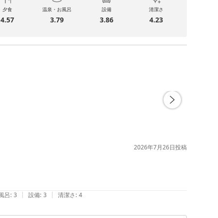
夕食
温泉・お風呂
設備
清潔さ
4.57
3.79
3.86
4.23
2026年7月26日
投稿
|
|
風呂
:
3
設備
:
3
清潔さ
:
4