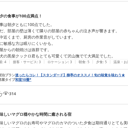
夕の食事が100点満点！
事は朝夕ともに100点でした。

だ、部屋の壁は薄くて隣りの部屋の赤ちゃんの泣き声が響きます。

中近くまで、厨房の作業音がしています。

に敏感な方は眠りにくいかも。

屋からの朝焼けは抜群です。

|
|
|
|
|
屋
:
4
接客・サービス
:
3
ロケーション
:
3
朝食
:
5
夕食
:
5
温泉・お
宿泊プラン
迷ったらコレ！【スタンダード】柳亭のオススメ！旬の味覚を味わう★
部屋タイプ
和室10畳*
314
味しいマグロ穏やかな時間に癒される宿
味しいマグロのお寿司やマグロのカマのついた夕食は期待通りとても美