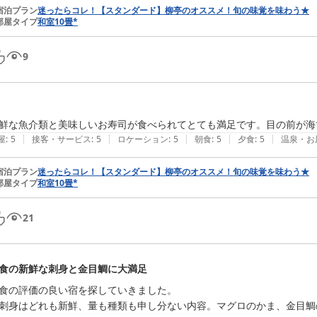
宿泊プラン
迷ったらコレ！【スタンダード】柳亭のオススメ！旬の味覚を味わう★
部屋タイプ
和室10畳*
9
鮮な魚介類と美味しいお寿司が食べられてとても満足です。目の前が海
|
|
|
|
|
屋
:
5
接客・サービス
:
5
ロケーション
:
5
朝食
:
5
夕食
:
5
温泉・お
宿泊プラン
迷ったらコレ！【スタンダード】柳亭のオススメ！旬の味覚を味わう★
部屋タイプ
和室10畳*
21
食の新鮮な刺身と金目鯛に大満足
食の評価の良い宿を探していきました。

刺身はどれも新鮮、量も種類も申し分ない内容。マグロのかま、金目鯛