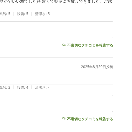
やかでいい海でした)も近くて朝夕にお散歩できました。ご縁
|
|
風呂
:
5
設備
:
5
清潔さ
:
5
不適切なクチコミを報告する
2025年8月30日
投稿
|
|
風呂
:
3
設備
:
4
清潔さ
:
-
不適切なクチコミを報告する