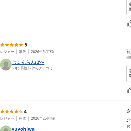
5
新
レジャー
家族
2026年5月
宿泊
部
じょんらんぼ〜
60代
/
男性
|
2
件のクチコミ
4
夕
レジャー
家族
2026年2月
宿泊
夕
お
yuyohiwa