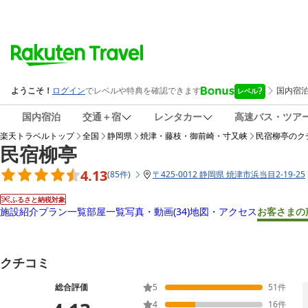
国内宿泊
交通＋宿
レンタカー
高速バス・ツア
楽天トラベルトップ
全国
静岡県
焼津・藤枝・御前崎・寸又峡
民宿柳亭
のク
民宿柳亭
4.13
(
85
件
)
〒
425-0012 静岡県 焼津市浜当目2-19-25
ふるさと納税対象
施設紹介
プラン一覧
部屋一覧
写真・動画
(34)
地図・アクセス
お客さまの
クチコミ
総合評価
5
51
件
4
16
件