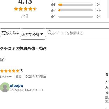
4.13
3
5
件
2
2
件
85
件
1
0
件
絞り込み
おすすめ順
クチコミの投稿画像・動画
8
件
5
食
レジャー
家族
2026年7月
宿泊
夕
alpapa
お
30代
/
男性
|
1
件のクチコミ
ま
部
追