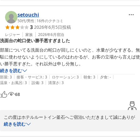
また、貴重なご意見もご投稿いただき、重ねて感謝申し上げます。

お褒めのお言葉をいただきまして、大変恐縮ながら、スタッフ一同
嬉しく拝読いたしました。

setouchi
大浴場は、カラン数も多く、ごゆっくりご入浴いただける広さとな
50代
/
男性
|
16
件のクチコミ
3
2026年6月5日
投稿
っており、好評いただいております。ごゆっくりおくつろぎいただ
けたとのことで大変嬉しく存じます。

レジャー
家族
2026年6月
宿泊
洗面台の蛇口使い勝手悪すぎました
また、お客様1人1人にしっかりとご対応できるよう、スタッフ一同
取り組んでおります。

部屋についてる洗面台の蛇口が回しにくいのと、水量が少なすぎる。無
大変嬉しいお言葉ではございますが、

駄に使わせないようにしているのはわかるが、お客の立場から言えば使
よりご満足いただけるサービスの提供ができるようスタッフ一同、
い勝手悪すぎた。それ以外は申し分無し。
邁進して参ります。

続きを読む
今後も変わらぬご愛顧賜れますよう、お願い申し上げます。

|
|
|
|
|
部屋
:
3
接客・サービス
:
3
ロケーション
:
3
朝食
:
3
夕食
:
-
まだまだ朝晩と冷え込む日もございます。

|
|
温泉・お風呂
:
3
設備
:
3
清潔さ
:
3
お身体ご自愛くださいませ。

68
またのご利用を心よりお待ちしております。

ホテルルートイン釜石

フロントクラーク　柏

この度はホテルルートイン釜石へご宿泊いただきまして誠にありが
とうございます。

続きを読む
ホテル ルートイン釜石
洗面台の蛇口について、ご不便をおかけしてしまい申し訳ございま