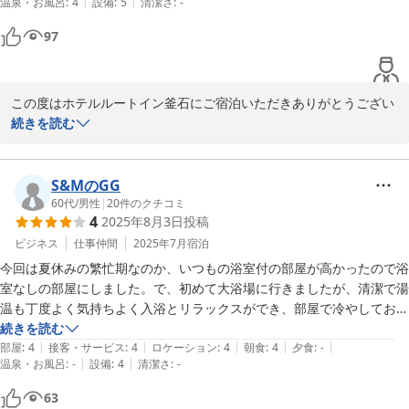
|
|
温泉・お風呂
:
4
設備
:
5
清潔さ
:
-
ご多用の所、ご寄稿いただきました事に重ねて感謝申し上げます。

97
厳しい寒さが続きますが、体調崩されませぬ様、ご自愛くださいま
せ。お客様の又のお越しをスタッフ一同、心よりお待ちしておりま
す。

この度はホテルルートイン釜石にご宿泊いただきありがとうござい
ホテルルートイン釜石　フロント　佐々木

ます。

続きを読む
お客様にご滞在をご満喫いただけたご様子、私どもも大変嬉しく思
ホテル ルートイン釜石
います。今後もお客様に当ホテルをお選び頂けるよう快適なホテル
S&MのGG
2026-02-07
を目指し精進してまいります。

60代
/
男性
|
20
件のクチコミ
4
2025年8月3日
投稿
ぜひまた、釜石へお越しの際は、ルートイン釜石のご利用を心より
ビジネス
仕事仲間
2025年7月
宿泊
お待ちしております。

今回は夏休みの繁忙期なのか、いつもの浴室付の部屋が高かったので浴
室なしの部屋にしました。で、初めて大浴場に行きましたが、清潔で湯
温も丁度よく気持ちよく入浴とリラックスができ、部屋で冷やしておい
たビール等その他で美味しく水分補給できました。部屋も浴室が無いの
続きを読む
2025-09-15
|
|
|
|
|
と洗面台が水撥ねしやすいのを除けば寛げる備品等で満足できました。
部屋
:
4
接客・サービス
:
4
ロケーション
:
4
朝食
:
4
夕食
:
-
|
|
温泉・お風呂
:
-
設備
:
4
清潔さ
:
-
朝食バイキングで今回オレンジジュースが無かったのが残念でしたが白
桃カルピスがあったのでお子様連れには良いかも。
63