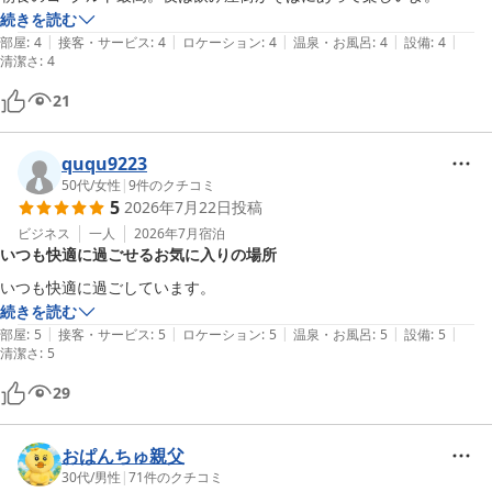
続きを読む
|
|
|
|
|
部屋
:
4
接客・サービス
:
4
ロケーション
:
4
温泉・お風呂
:
4
設備
:
4
清潔さ
:
4
21
ququ9223
50代
/
女性
|
9
件のクチコミ
5
2026年7月22日
投稿
ビジネス
一人
2026年7月
宿泊
いつも快適に過ごせるお気に入りの場所
いつも快適に過ごしています。
続きを読む
|
|
|
|
|
部屋
:
5
接客・サービス
:
5
ロケーション
:
5
温泉・お風呂
:
5
設備
:
5
清潔さ
:
5
29
おぱんちゅ親父
30代
/
男性
|
71
件のクチコミ