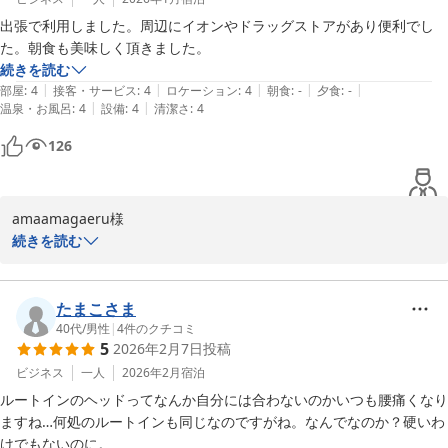
出張で利用しました。周辺にイオンやドラッグストアがあり便利でし
またのご利用をスタッフ一同心よりお待ち申し上げております。ホ
た。朝食も美味しく頂きました。
テルルートイン釜石　佐々木
続きを読む
|
|
|
|
|
部屋
:
4
接客・サービス
:
4
ロケーション
:
4
朝食
:
-
夕食
:
-
ホテル ルートイン釜石
|
|
温泉・お風呂
:
4
設備
:
4
清潔さ
:
4
2026-03-10
126
amaamagaeru様

続きを読む
この度はホテルルートイン釜石へご宿泊いただき誠にありがとうご
ざいます。

たまこさま
ご滞在中はご不便無く、またご朝食にご満足いただけたご様子で喜
40代
/
男性
|
4
件のクチコミ
5
2026年2月7日
投稿
ばしい限りでございます。

ルートイン釜石ではイベント毎・季節毎に限定のメニューを提供し
ビジネス
一人
2026年2月
宿泊
ております。

ルートインのヘッドってなんか自分には合わないのかいつも腰痛くなり
ますね…何処のルートインも同じなのですがね。なんでなのか？硬いわ
釜石に再訪した際は当館をご利用いただけるよう、サービスの向上
けでもないのに。