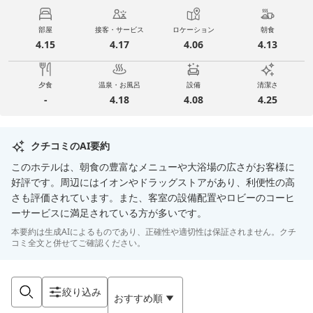
部屋
接客・サービス
ロケーション
朝食
4.15
4.17
4.06
4.13
夕食
温泉・お風呂
設備
清潔さ
-
4.18
4.08
4.25
クチコミのAI要約
このホテルは、朝食の豊富なメニューや大浴場の広さがお客様に
好評です。周辺にはイオンやドラッグストアがあり、利便性の高
さも評価されています。また、客室の設備配置やロビーのコーヒ
ーサービスに満足されている方が多いです。
本要約は生成AIによるものであり、正確性や適切性は保証されません。クチ
コミ全文と併せてご確認ください。
絞り込み
おすすめ順