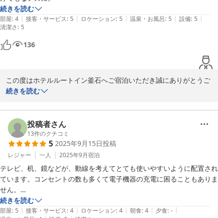
に努めて参ります。

続きを読む
|
|
|
|
|
部屋
:
4
接客・サービス
:
5
ロケーション
:
5
温泉・お風呂
:
5
設備
:
5
清潔さ
またのご宿泊をスタッフ一同お待ちしております。

:
5
136
ホテルルートイン釜石　フロント　佐々木

この度はホテルルートイン釜石へご宿泊いただき誠にありがとうご
ホテル ルートイン釜石
ざいます。

続きを読む
2026-02-20
寝具の件に関しまして、お体に合わず腰の痛みにつながってしまっ
たとのこと、誠に申し訳ございません。せっかくお休みいただく場
投稿者さん
でご不便をおかけし、心よりお詫び申し上げます。

13
件のクチコミ
5
2025年9月15日
投稿
当館では可能な範囲で高さ調整用の追加枕等もご用意・ご案内に努
めております。次回ご利用の機会がございましたら、お気軽にお申
レジャー
一人
2025年9月
宿泊
し付けいただければと思います。できる限り調整のお手伝いをいた
テレビ、机、鏡などが、動線を考えてとても使いやすいように配置され
します。

ています。コンセントの数も多くて電子機器の充電に困ることもありま
いただいたご意見は真摯に受け止め、備品の見直しも含めて快適に
せん。

お休みいただける環境づくりに努めてまいります。貴重なご意見を
宿泊客はかなり多かったようですが、物音とか話し声とか不思議とほと
続きを読む
ありがとうございました。

|
|
|
|
|
んど聞こえてくることなく、ゆっくり休めました。
部屋
:
5
接客・サービス
:
4
ロケーション
:
4
朝食
:
4
夕食
:
-