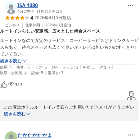
2026-05-07
せん。ご指摘の回しにくさと水量についてのご意見は、施設改善の
ISA 1080
参考にさせていただきます。

40代
/
男性
|
11
件のクチコミ
4
2026年4月5日
投稿
ご投稿いただき誠にありがとうございました。

ビジネス
仕事仲間
2026年3月
宿泊
ルートインらしい安定感、広々とした待合スペース
今後も快適にお過ごしいただけるホテルを目指して努めてまいりま
す。

ルートインなので安定のサービス　コーヒーサービスとドリンクサービ
お客様のまたのお越しスタッフ一同を心よりお待ちしております。

スもあり、待合スペースも広くて良いがテレビは無いもののすっきりし
ていて良い。
季節の変わり目の時期となりますので、どうぞご自愛くださいま
続きを読む
せ。

|
|
|
|
|
部屋
:
4
接客・サービス
:
5
ロケーション
:
3
朝食
:
3
夕食
:
-
|
|
温泉・お風呂
:
4
設備
:
5
清潔さ
:
3
ホテルルートイン釜石　　佐野
117
ホテル ルートイン釜石
2026-06-05
この度はホテルルートイン釜石をご利用いただきありがとうござい
ます。

続きを読む
お褒めの言葉大変嬉しく感じております。

お客様にとって当館が安心してお過ごしいただける場所でありつづ
けられるよう、今後もスタッフ一同サービスの向上を図ってまいり
たかたかたかよ