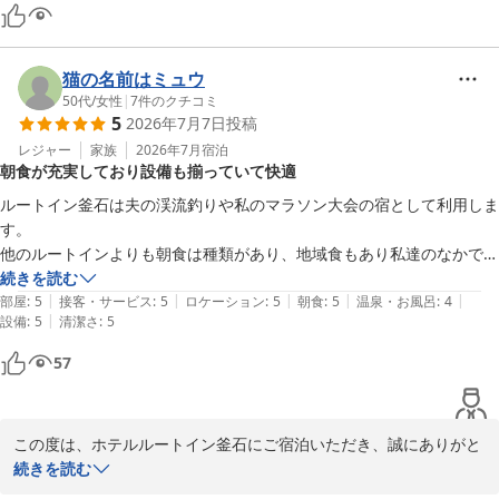
猫の名前はミュウ
50代
/
女性
|
7
件のクチコミ
5
2026年7月7日
投稿
レジャー
家族
2026年7月
宿泊
朝食が充実しており設備も揃っていて快適
ルートイン釜石は夫の渓流釣りや私のマラソン大会の宿として利用しま
す。

他のルートインよりも朝食は種類があり、地域食もあり私達のなかでは
高評価です。今回のワンコ蕎麦は朝食で初めて出ました。殆どの方が手
続きを読む
|
|
|
|
|
を伸ばしていた感じです。

部屋
:
5
接客・サービス
:
5
ロケーション
:
5
朝食
:
5
温泉・お風呂
:
4
|
設備
:
5
清潔さ
:
5
9月末まで渓流釣りの宿として複数回使いますので、また宜しくお願い
します。冷凍庫、大浴場、体重計、製氷機もあり私達の使いたい物は揃
57
っているのでありがたいです。
この度は、ホテルルートイン釜石にご宿泊いただき、誠にありがと
うございます。

続きを読む
朝食にお褒めのお言葉をいただき、大変嬉しく存じます。
