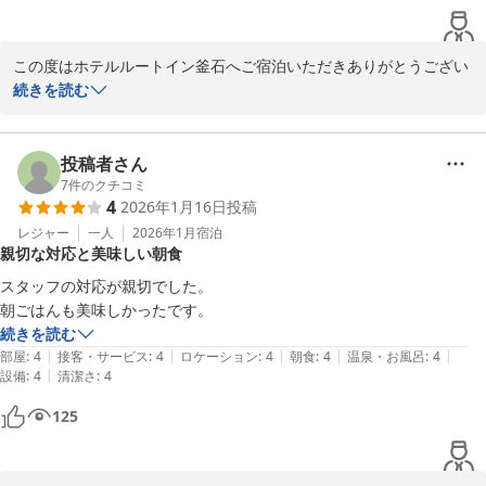
この度はホテルルートイン釜石へご宿泊いただきありがとうござい
ます。

続きを読む
はじめての大浴場のご利用との事で、ごゆっくりおくつろぎいただ
けたとのご投稿をいただき、大変嬉しく、拝読いたしました。

浴室のないお部屋にて、ご不便をおかけしたにも

投稿者さん
かかわらず、ご満足いただけました事、

7
件のクチコミ
4
2026年1月16日
投稿
大変感謝申し上げます。

朝食バイキングでは、オレンジジュースは

レジャー
一人
2026年1月
宿泊
親切な対応と美味しい朝食
日替わりで提供させていただいておりました為

日によっては、提供がない場合もございます。

スタッフの対応が親切でした。

大変申し訳ございません。

朝ごはんも美味しかったです。
貴重なご意見をいただき、朝食メニューも

続きを読む
含めまして、参考にさせていただき、

|
|
|
|
|
部屋
:
4
接客・サービス
:
4
ロケーション
:
4
朝食
:
4
温泉・お風呂
:
4
ご満足いただけるサービスを提供していけるよう、

|
設備
:
4
清潔さ
:
4
スタッフ一同、精進して参ります。

125
ぜひまた、釜石へお越しの際は、ルートイン釜石のご利用を心より
お待ちしております。
