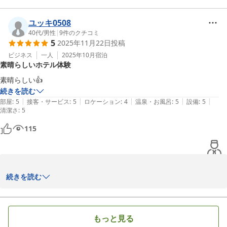
2026-01-16
ざいます。

お褒めのご意見をいただき嬉しい限りでございます。

ユッキ0508
お部屋や大浴場、朝食会場をはじめとした、お客様にご利用してい
40代
/
男性
|
9
件のクチコミ
5
2025年11月22日
投稿
ただく設備はこれからも清潔さを第一にメンテナンスを行い、お客
様に満足していただける場を提供して参ります。

ビジネス
一人
2025年10月
宿泊
素晴らしいホテル体験
女性アメニティに関しまして、貴重なご意見をありがとうございま
素晴らしい👍
す。ならびに用意が不足しておりご不便おかけしたことお詫び申し
続きを読む
上げます。今後は導入を前向きに検討してまいります。

|
|
|
|
|
部屋
:
5
接客・サービス
:
5
ロケーション
:
4
温泉・お風呂
:
5
設備
:
5
清潔さ
朝食はホテルルートイン釜石でも力をいれており、季節の限定メニ
:
5
ューやイベントごとに特別メニューもご用意しております。お客様
115
にご満足していただけるよう、朝食の魅力向上に引き続き努めてま
いります。

歳末ご多忙の折とは存じますが、何卒ご自愛専一にてお過ごしくだ
ユッキ0508　様

続きを読む
さいませ。

この度はホテルルートイン釜石へのご宿泊誠にありがとうございま
またのご宿泊スタッフ一同お待ちしております。

す。

ホテルルートイン釜石　佐々木
もっと見る
お褒めの言葉をいただき誠にありがとうございます。

ホテル ルートイン釜石