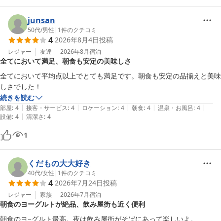
岩手といえば、わんこそば。土・日・祝日限定ではありますが、皆
様から大変ご好評をいただいております。

junsan
今後も皆様に喜んでいただけるような朝食を提供できるよう、スタ
50代
/
男性
|
1
件のクチコミ
4
2026年8月4日
投稿
ッフ一同精進してまいります。

ぜひ、またのご利用を心よりお待ち申し上げております。

レジャー
友達
2026年8月
宿泊
全てにおいて満足、朝食も安定の美味しさ
ホテルルートイン釜石　佐々木
全てにおいて平均点以上でとても満足です。朝食も安定の品揃えと美味
しさでした！
ホテル ルートイン釜石
続きを読む
2026-07-07
|
|
|
|
|
部屋
:
4
接客・サービス
:
4
ロケーション
:
4
朝食
:
4
温泉・お風呂
:
4
|
設備
:
4
清潔さ
:
4
1
くだもの大大好き
40代
/
女性
|
1
件のクチコミ
4
2026年7月24日
投稿
レジャー
家族
2026年7月
宿泊
朝食のヨーグルトが絶品、飲み屋街も近く便利
朝食のヨ−グルト最高。夜は飲み屋街がそばにあって楽しいよ。