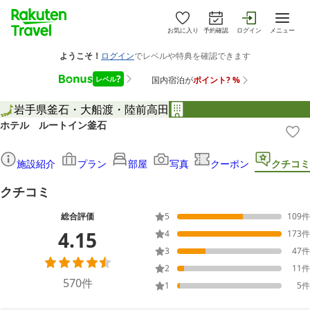
お気に入り
予約確認
ログイン
メニュー
岩手県
釜石・大船渡・陸前高田
ホテル ルートイン釜石
施設紹介
プラン
部屋
写真
クーポン
クチコミ
クチコミ
総合評価
5
109
件
4.15
4
173
件
3
47
件
2
11
件
570
件
1
5
件