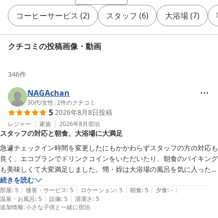
コーヒーサービス
(
2
)
スタッフ
(
6
)
大浴場
(
7
)
クチコミの投稿画像・動画
346
件
NAGAchan
30代
/
女性
|
2
件のクチコミ
5
2026年8月8日
投稿
レジャー
家族
2026年8月
宿泊
スタッフの対応と朝食、大浴場に大満足
急遽チェックイン時間を変更したにもかかわらずスタッフの方の対応も
良く、エコプランでドリンクコインをいただいたり、朝食のバイキング
も美味しくて大変満足しました。甥・姪は大浴場の風呂を気に入ったよ
うで宿泊をこちらにしてよかったです。
続きを読む
|
|
|
|
|
部屋
:
5
接客・サービス
:
5
ロケーション
:
5
朝食
:
5
夕食
:
-
|
|
温泉・お風呂
:
5
設備
:
5
清潔さ
:
5
追加情報
:
小さな子供と一緒に宿泊