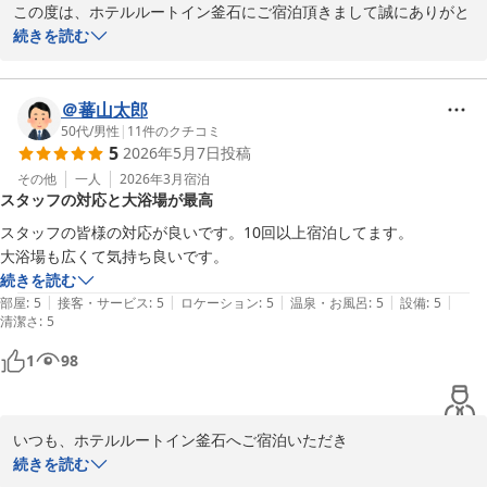
この度は、ホテルルートイン釜石にご宿泊頂きまして誠にありがと
うございます。

続きを読む
また、お忙しい中、ご寄稿頂きましたこと重ねてお礼申し上げま
す。

＠蕃山太郎
お部屋とお風呂についてお褒めの言葉を頂き大変嬉しく存じます。

50代
/
男性
|
11
件のクチコミ
5
2026年5月7日
投稿
いつまでもお客様に清潔で綺麗なホテル空間を提供出来るよう今後
もスタッフ一同精進して参ります。

その他
一人
2026年3月
宿泊
スタッフの対応と大浴場が最高
お客様のまたのお越しを心よりお待ちしております。

スタッフの皆様の対応が良いです。10回以上宿泊してます。

本格的な暑さの前の体調を崩しやすい時期です。どうぞご自愛くだ
大浴場も広くて気持ち良いです。
さいませ。

続きを読む
|
|
|
|
|
部屋
:
5
接客・サービス
:
5
ロケーション
:
5
温泉・お風呂
:
5
設備
:
5
清潔さ
ホテルルートイン釜石　村上
:
5
ホテル ルートイン釜石
1
98
2026-05-15
いつも、ホテルルートイン釜石へご宿泊いただき

誠にありがとうございます。

続きを読む