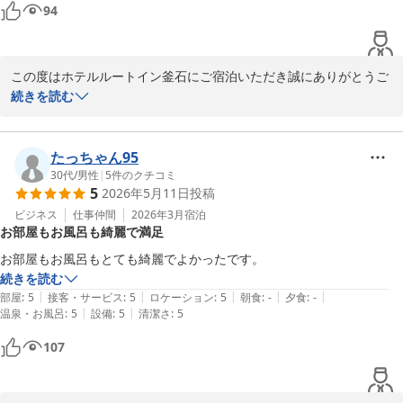
94
ホテルルートイン釜石　高橋
ホテル ルートイン釜石
この度はホテルルートイン釜石にご宿泊いただき誠にありがとうご
2026-05-31
ざいます。

続きを読む
また、お忙しい中、ご寄稿頂きましたこと重ねてお礼申し上げま
す。

たっちゃん95
蛇口の仕様についてご使用時ご不便をおかけして申し訳ございませ
30代
/
男性
|
5
件のクチコミ
5
2026年5月11日
投稿
ん。今後はご宿泊者様皆さまに気持ちよくご滞在いただけるよう設
備面も改善して参りたいと思います。

ビジネス
仕事仲間
2026年3月
宿泊
お部屋もお風呂も綺麗で満足
また、よりご満足いただけるサービスの提供ができるようスタッフ
一同、邁進して参ります。

今後も変わらぬご愛顧賜れますよう、お願い申し上げます。

続きを読む
|
|
|
|
|
部屋
:
5
接客・サービス
:
5
ロケーション
:
5
朝食
:
-
夕食
:
-
またのご利用を心よりお待ちしております。

|
|
温泉・お風呂
:
5
設備
:
5
清潔さ
:
5
107
ホテル ルートイン釜石
2026-05-23