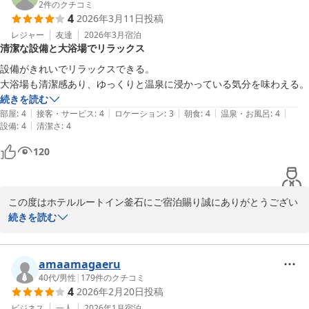
ます。

2
件のクチコミ
4
2026年3月11日
投稿
なお、朝食は季節やイベントに合わせた限定のメニューもご提供し
レジャー
友達
2026年3月
宿泊
清潔な設備と大浴場でリラックス
ておりますので、次回ご宿泊の際はご意見を頂けますと幸甚です。

設備がきれいでリラックスできる。

またのご利用をスタッフ一同心よりお待ちしております。

大浴場も清潔感あり、ゆっくりと温泉に浸かっている気分を味わえる。
桜の見頃な季節になりましたが、どうぞお体ご自愛下さいませ。

続きを読む
ホテルルートイン釜石　平山
|
|
|
|
|
部屋
:
4
接客・サービス
:
4
ロケーション
:
3
朝食
:
4
温泉・お風呂
:
4
|
設備
:
4
清潔さ
:
4
ホテル ルートイン釜石
120
2026-04-05
この度はホテルルートイン釜石にご宿泊賜り誠にありがとうござい
ます。当ホテルの設備や大浴場の清潔感を評価いただき、「リラッ
続きを読む
クスできた」「温泉に浸かっている気分を味わえた」とのお言葉、
大変光栄でございます。お客様に快適にお過ごしいただけたご様子
を伺い、スタッフ一同、心より嬉しく感じております。

amaamagaeru
お客様からの温かいお言葉は、日々の業務への大きな励みとなりま
40代
/
男性
|
179
件のクチコミ
4
2026年2月20日
投稿
す。今後も皆様に心地よい空間とサービスをご提供できるよう、一
層努めて参ります。

ビジネス
一人
2026年1月
宿泊