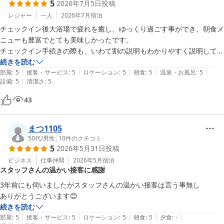
5
2026年7月5日
投稿
レジャー
一人
2026年7月
宿泊
チェックイン後大浴場で疲れを癒し、ゆっくり過ごす事ができ、朝食メ
ニューも豊富でとても美味しかったです。

チェックイン手続きの際も、いわて割の説明もわかりやすく説明して頂
続きを読む
|
|
|
|
|
部屋
:
5
接客・サービス
:
5
ロケーション
:
5
朝食
:
5
温泉・お風呂
:
5
|
設備
:
5
清潔さ
:
5
43
まつ1105
50代
/
男性
|
10
件のクチコミ
5
2026年5月31日
投稿
ビジネス
仕事仲間
2026年5月
宿泊
スタッフさんの温かい接客に感謝
3年前にも伺いましたがスタッフさんの温かい接客は言う事無し　

ありがとうございます😊
続きを読む
|
|
|
|
|
部屋
:
5
接客・サービス
:
5
ロケーション
:
5
朝食
:
5
夕食
:
-