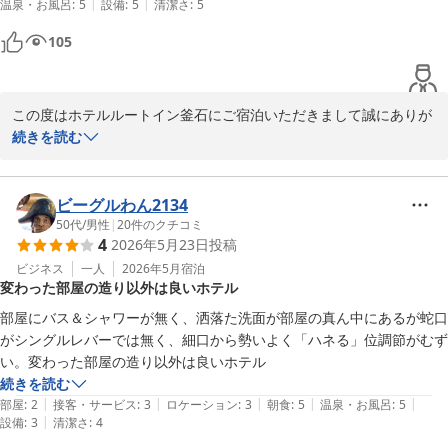
|
|
温泉・お風呂
:
5
設備
:
5
清潔さ
:
5
105
この度はホテルルートイン釜石にご宿泊いただきまして誠にありが
とうございます。

続きを読む
お褒めの言葉をいただきスタッフ一同大変嬉しく感じております。

接客につきましては、これからもお客様お一人お一人にご満足いた
ビーグルわん2134
だけるよう精進し、「また泊まりたい」と思っていただけるような
50代
/
男性
|
20
件のクチコミ
4
2026年5月23日
投稿
接客を目指してまいります。

ビジネス
一人
2026年5月
宿泊
変わった部屋の造り以外は良いホテル
また接客サービス以外の部分でも、宿泊時にご不便なく快適にお過
ごしいただけますようお客様のご意見を参考により良いホテルづく
部屋にバス＆シャワーが無く、洒落た洗面が部屋の真ん中にあるが蛇口
りを行ってまいります。

がシングルレバーでは無く、細口から勢いよく「ハネる」位調節がむず
い。変わった部屋の造り以外は良いホテル
お忙しい中ご寄稿いただきましたこと重ねてお礼申し上げます。

続きを読む
今後とも変わらむご愛顧賜れますようお願い申し上げます。

|
|
|
|
|
部屋
:
2
接客・サービス
:
3
ロケーション
:
3
朝食
:
5
温泉・お風呂
:
5
|
設備
:
3
清潔さ
:
4
お客様のまたのご利用をスタッフ一同心よりお待ちしております。
