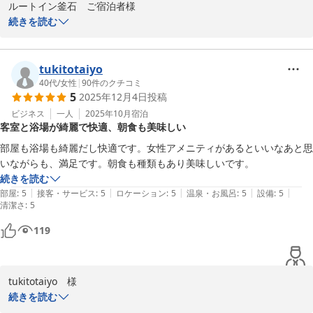
ホテルルートイン釜石

ルートイン釜石　ご宿泊者様

フロント　柏
続きを読む
この度はルートイン釜石へのご宿泊誠にありがとうございます。

2025-08-16
ご滞在中はご不便無くお過ごしいただけたご様子で、安堵いたしま
tukitotaiyo
した。

40代
/
女性
|
90
件のクチコミ
5
2025年12月4日
投稿
朝食にも満足いただき喜ばしい限りでございます。ルートイン釜石
ビジネス
一人
2025年10月
宿泊
客室と浴場が綺麗で快適、朝食も美味しい
ではイベント毎・季節毎に限定のメニューを提供しております。ま
たのご宿泊の際には朝食をはじめとしたサービスをより良い形で提
部屋も浴場も綺麗だし快適です。女性アメニティがあるといいなあと思
供できるよう、努力してまいります。

続きを読む
|
|
|
|
|
部屋
:
5
接客・サービス
:
5
ロケーション
:
5
温泉・お風呂
:
5
設備
:
5
清潔さ
ご多用の所、ご寄稿いただきました事に重ねて感謝申し上げます。

:
5
厳しい寒さが続きますが、体調崩されませぬ様、ご自愛くださいま
119
せ。お客様の又のお越しをスタッフ一同、心よりお待ちしておりま
す。

tukitotaiyo　様

ルートイン釜石　フロント　佐々木
続きを読む
ホテル ルートイン釜石
この度はホテルルートイン釜石にご宿泊いただき誠にありがとうご