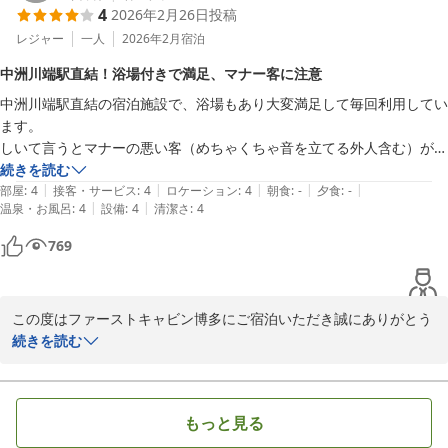
4
2026年2月26日
投稿
討頂ければと思います。
レジャー
一人
2026年2月
宿泊
ファーストキャビン博多
中洲川端駅直結！浴場付きで満足、マナー客に注意
2026-02-22
中洲川端駅直結の宿泊施設で、浴場もあり大変満足して毎回利用してい
ます。

しいて言うとマナーの悪い客（めちゃくちゃ音を立てる外人含む）が多
い気がします。
続きを読む
|
|
|
|
|
部屋
:
4
接客・サービス
:
4
ロケーション
:
4
朝食
:
-
夕食
:
-
|
|
温泉・お風呂
:
4
設備
:
4
清潔さ
:
4
769
この度はファーストキャビン博多にご宿泊いただき誠にありがとう
ございます。

続きを読む
当館の大浴場等についてご満足いただけたようで大変嬉しく思いま
す。一方で、音に関する問題につきましては、完全に防ぐことは難
もっと見る
しい現状ではございます。今一度チェックイン時の注意喚起や定期