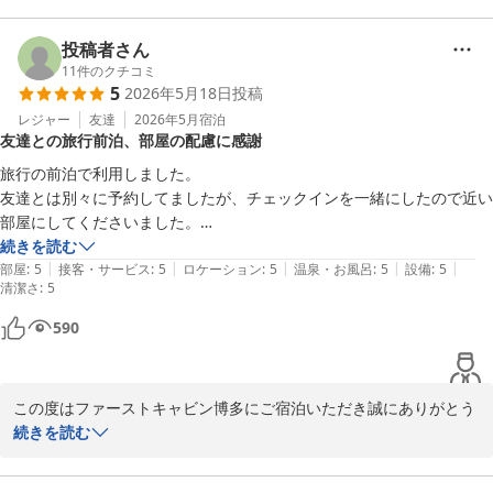
大浴場でのスリッパの紛失によりご不快な思いをさせてしまい、大
変申し訳ございません。

投稿者さん
湯上がりにそのようなご負担をおかけしたこと、スタッフ一同心よ
11
件のクチコミ
5
2026年5月18日
投稿
り心苦しく感じております。

ご意見をもとに、再発防止策に取り組んでまいります。

レジャー
友達
2026年5月
宿泊
友達との旅行前泊、部屋の配慮に感謝
スタッフへのお褒めの言葉、誠にありがとうございます。

旅行の前泊で利用しました。

今後も皆様に快適な時間をお過ごしいただけるよう、おもてなしの
友達とは別々に予約してましたが、チェックインを一緒にしたので近い
心を大切にしてまいります。

部屋にしてくださいました。

館内に入れば話はしなかったのですがお互いの物音でタイミングが測れ
続きを読む
また機会がございましたら、ファーストキャビン博多をご利用いた
|
|
|
|
|
てよかったです。

部屋
:
5
接客・サービス
:
5
ロケーション
:
5
温泉・お風呂
:
5
設備
:
5
清潔さ
だければ、幸いでございます。

:
5
その日のお客さんによると思いますが、足音やロールの上げ下げの音が
少し気になりました。

590
でも全体的によかったのでまた利用したいと思います。
ファーストキャビン博多
2026-05-27
この度はファーストキャビン博多にご宿泊いただき誠にありがとう
ございます。

続きを読む
全体的によかったとのご評価をいただき、大変嬉しく思います。
