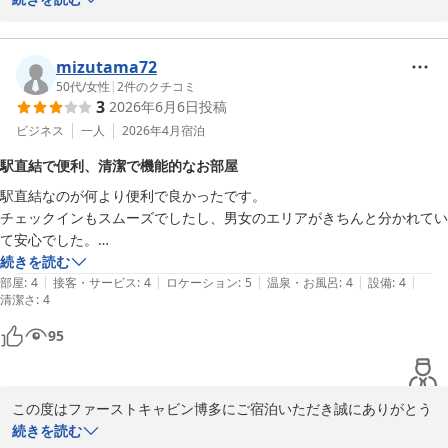
当館の駅からのアクセスや、博多駅も徒歩圏内である点お喜びいた
だくことができ大変嬉しく思います。キャビン内も天井までの高さ
mizutama72
があるため、窮屈感は無くお休みいただけるかと思います。

50代
/
女性
|
2
件のクチコミ
3
2026年6月6日
投稿
今後ともお客様に快適に過ごしていただけるようスタッフ一同サー
ビス向上に努めて参ります。
ビジネス
一人
2026年4月
宿泊
ファーストキャビン博多
駅直結で便利、清潔で機能的なお部屋
2026-05-15
駅直結なのが何より便利で良かったです。

チェックインもスムーズでしたし、男女のエリアがきちんと分かれてい
て安心でした。

お部屋の中はお食事NGで、フロント横に飲食可能なスペースがあるの
続きを読む
|
|
|
|
|
ですが、できたらそこも女性専用スペースがあればもっと良かったで
部屋
:
4
接客・サービス
:
4
ロケーション
:
5
温泉・お風呂
:
4
設備
:
4
清潔さ
:
4
す。

お部屋はこじんまりですがとても清潔で機能的でした。寝るだけの場所
95
この度はファーストキャビン博多にご宿泊いただき誠にありがとう
ございます。

続きを読む