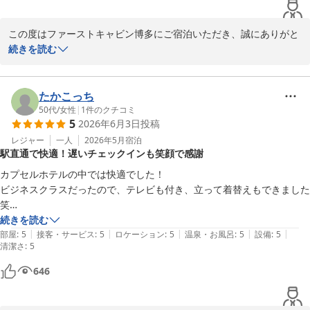
わたしは夜遅くまで起きてるタイプなんですが、3時、4時に出歩いて
る人の目的がよくわからなかったのでやはり用心しておかないとなと思
この度はファーストキャビン博多にご宿泊いただき、誠にありがと
いました。（まあトイレかもですが）
うございます。

続きを読む
貴重品についてご不安な思いをさせてしまい、心苦しく感じており
ます。

たかこっち
館内には防犯カメラの設置はもちろん、定期的に巡回も行ってはお
50代
/
女性
|
1
件のクチコミ
5
2026年6月3日
投稿
りますが、皆様に安心してお休みいただけるよう、セキュリティ向
上に努めてまいります。

レジャー
一人
2026年5月
宿泊
駅直通で快適！遅いチェックインも笑顔で感謝
また機会がございましたら、ファーストキャビン博多のご宿泊いた
カプセルホテルの中では快適でした！

だければ幸いでございます。

ビジネスクラスだったので、テレビも付き、立って着替えもできました
スタッフ一同心よりお待ちしております。

笑

遅い時間のチェックインも笑顔で迎えてくださり、浴場も夜遅くなって
続きを読む
|
|
|
|
|
も入れますし、駅直通で荷物も預かっていただけるので、至れり尽くせ
部屋
:
5
接客・サービス
:
5
ロケーション
:
5
温泉・お風呂
:
5
設備
:
5
清潔さ
:
5
りでした。

お世話になりありがとうございました。
646
ファーストキャビン博多
2026-06-20