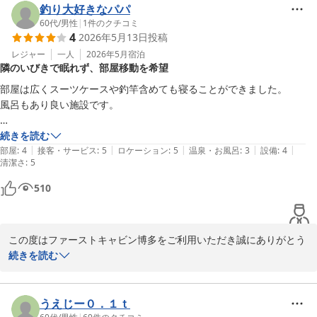
当館では空き状況によってはご案内が出来かねる場合もございます
釣り大好きなパパ
が、可能な限りお連れ様同士でお近くのお部屋をご案内できるよう
60代
/
男性
|
1
件のクチコミ
4
2026年5月13日
投稿
配慮しております。

レジャー
一人
2026年5月
宿泊
隣のいびきで眠れず、部屋移動を希望
今後とも、お客様に快適にお過ごしいただけるよう、スタッフ一同
サービス向上に努めてまいります。

部屋は広くスーツケースや釣竿含めても寝ることができました。

風呂もあり良い施設です。

またのご利用を心よりお待ちしております。
3泊したのですが、最終日にイビキの強い方が隣に入り、耳栓しても眠
続きを読む
ファーストキャビン博多
|
|
|
|
|
れませんでした。追加料金払ってでも部屋を移動したいです。
部屋
:
4
接客・サービス
:
5
ロケーション
:
5
温泉・お風呂
:
3
設備
:
4
2026-05-19
清潔さ
:
5
510
この度はファーストキャビン博多をご利用いただき誠にありがとう
ございます。

続きを読む
お部屋の広さにご満足いただけたとのこと、大変嬉しく思います。

また当館の構造上周囲の音が響きやすく、ごゆっくりお休みいただ
うえじー０．１ｔ