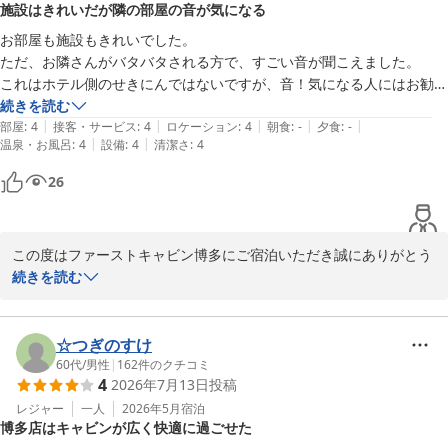
施設はきれいだが隣の部屋の音が気になる
スタッフ一同、またのお越しを心よりお待ち申し上げております。
お部屋も施設もきれいでした。

ファーストキャビン博多
ただ、お隣さんがバタバタされる方で、すごい音が聞こえました。

2026-08-03
これはホテル側のせきにんではないですが、音！気になる人にはお勧め
続きを読む
|
|
|
|
|
部屋
:
4
接客・サービス
:
4
ロケーション
:
4
朝食
:
-
夕食
:
-
|
|
温泉・お風呂
:
4
設備
:
4
清潔さ
:
4
26
この度はファーストキャビン博多にご宿泊いただき誠にありがとう
ございます。

続きを読む
ご滞在中は周囲の物音によりご不便をお掛けし、申し訳ございませ
んでした。

☆つぎのすけ
ごゆっくりお休みいただけなかったことを心苦しく思っておりま
60代
/
男性
|
162
件のクチコミ
4
2026年7月13日
投稿
す。

レジャー
一人
2026年5月
宿泊
博多店はキャビンが広く快適に過ごせた
チェックイン時の滞在中の音に関する注意喚起や、定期的な巡回等