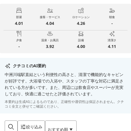
部屋
接客・サービス
ロケーション
朝食
4.01
4.04
4.26
-
夕食
温泉・お風呂
設備
清潔さ
-
3.92
4.00
4.11
クチコミのAI要約
中洲川端駅直結という利便性の高さと、清潔で機能的なキャビン
が好評です。大浴場での入浴や、スタッフの丁寧な対応に満足さ
れている方が多いです。また、周辺には飲食店やスーパーが充実
しており、快適に過ごせたと評価されています。
本要約は生成AIによるものであり、正確性や適切性は保証されません。クチ
コミ全文と併せてご確認ください。
絞り込み
おすすめ順