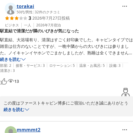
夜間の騒音につきまして、他のお客様にも多大なるご不安を与えて
torakai
しまいましたこと、大変心苦しく存じます。深夜の巡回体制や防犯
50代
/
男性
|
32
件のクチコミ
3
2026年7月27日
投稿
対策の強化につきまして、今後の運営の参考にさせていただきま
す。

ビジネス
一人
2026年7月
宿泊
駅直結で清潔だが隣のいびきが気になった
また、空調の設定やキャビンの立地につきましても、ご不便をおか
けし申し訳ございません。少しでも皆様に快適にお過ごしいただけ
駅直結、大浴場有り、清潔はすごく好印象でした。キャビンタイプでは
るよう、環境改善に努めてまいります。

雑音は仕方のないことですが、一晩中隣からの大いびきには参りまし
た。ノイキャンイヤホンでごまかしましたが、熟睡は全くできませんで
した。立地、値段を考えると、まぁ一泊なら我慢できました。
続きを読む
ファーストキャビン博多
|
|
|
|
|
部屋
:
2
接客・サービス
:
3
ロケーション
:
5
温泉・お風呂
:
5
設備
:
3
2026-08-03
清潔さ
:
3
13
この度はファーストキャビン博多にご宿泊いただき誠にありがとう
ございます。

続きを読む
当館の立地や清潔感につきまして、お褒めのお言葉をいただき、ス
タッフ一同大変嬉しく思います。

mmmmt2