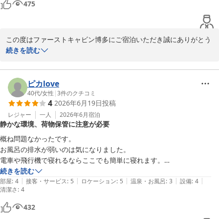
475
この度はファーストキャビン博多にご宿泊いただき誠にありがとう
ございます。

続きを読む
快適にお過ごしいただけたとのこと、大変嬉しく思います。またの
機会がございましたらファーストキャビン博多をご検討いただけま
ピカlove
すと幸いでございます。またお会い出来ますことを楽しみにお待ち
40代
/
女性
|
3
件のクチコミ
4
2026年6月19日
投稿
しております。
レジャー
一人
2026年6月
宿泊
ファーストキャビン博多
静かな環境、荷物保管に注意が必要
2026-06-20
概ね問題なかったです。

お風呂の排水が弱いのは気になりました。

電車や飛行機で寝れるならここでも簡単に寝れます。

みなさん静かに過ごしてます。

続きを読む
|
|
|
|
|
大きめの荷物を保管するロッカーはないので部屋の前の廊下置くか、フ
部屋
:
4
接客・サービス
:
5
ロケーション
:
5
温泉・お風呂
:
3
設備
:
4
清潔さ
:
4
ロント預けになります。

貴重品は部屋のベットサイドにある鍵付きロッカーもありますが本当に
432
大事なものは基本持ってる方が安全だと思います。
