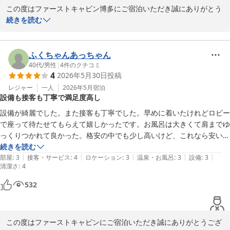
この度はファーストキャビン博多にご宿泊いただき誠にありがとう
ございます。

続きを読む
当館のキャビン内は天井が高く窮屈感なくお過ごしいただけたかと
思います。快適にお過ごしいただけたとのお声をいただくことがで
き大変嬉しく思います。

ふくちゃんあっちゃん
今後ともお客様の快適なご滞在のお手伝いができるよう努めて参り
40代
/
男性
|
4
件のクチコミ
4
2026年5月30日
投稿
ます。またのご利用お待ちしております。
レジャー
一人
2026年5月
宿泊
ファーストキャビン博多
設備も接客も丁寧で満足度高し
2026-06-03
設備が綺麗でした。また接客も丁寧でした。早めに着いたけれどロビー
で座って待たせてもらえて嬉しかったです。お風呂は大きくて肩までゆ
っくりつかれて良かった。格安の中でも少し高いけど、これなら安いよ
りコチラを取ります。
続きを読む
|
|
|
|
|
部屋
:
3
接客・サービス
:
4
ロケーション
:
3
温泉・お風呂
:
3
設備
:
3
清潔さ
:
4
532
この度はファーストキャビンにご宿泊いただき誠にありがとうござ