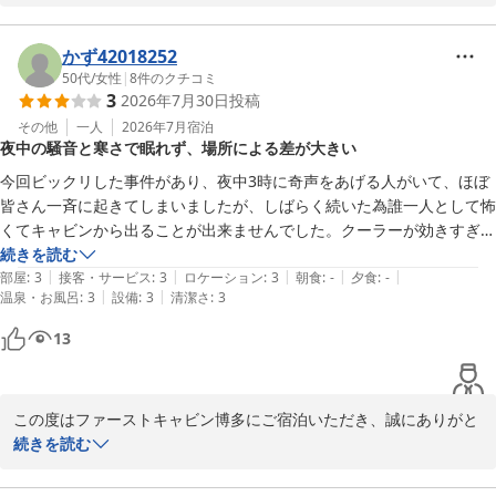
快適にお過ごしいただけたようで大変嬉しく拝読いたしました。今
後ともスタッフ一同サービス向上に努めて参ります。またの機会が
ございましたらファーストキャビン博多をご検討いただけますと幸
かず42018252
いでございます。
50代
/
女性
|
8
件のクチコミ
3
2026年7月30日
投稿
ファーストキャビン博多
その他
一人
2026年7月
宿泊
2026-06-07
夜中の騒音と寒さで眠れず、場所による差が大きい
今回ビックリした事件があり、夜中3時に奇声をあげる人がいて、ほぼ
皆さん一斉に起きてしまいましたが、しばらく続いた為誰一人として怖
くてキャビンから出ることが出来ませんでした。クーラーが効きすぎて
て寒くて眠れなかった。今回通路側だった為夜中まで人通りも多かった
続きを読む
|
|
|
|
|
のでキャビンの場所によって快適に過ごせるかです。
部屋
:
3
接客・サービス
:
3
ロケーション
:
3
朝食
:
-
夕食
:
-
|
|
温泉・お風呂
:
3
設備
:
3
清潔さ
:
3
13
この度はファーストキャビン博多にご宿泊いただき、誠にありがと
うございます。

続きを読む
また、ご滞在中にご不快な思いをさせてしまいましたこと、深くお
詫び申し上げます。
