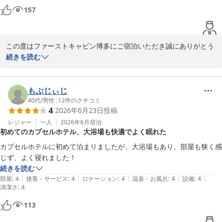
157
この度はファーストキャビン博多にご宿泊いただき誠にありがとう
ございます。

続きを読む
ゆっくりとお過ごしいただけたとのこと何よりでございます。

また宿泊料金は周辺の状況等により変動いたしますが、今後とも価
もぶじぃじ
格以上の価値を感じていただけるよう、スタッフ一同サービスの向
40代
/
男性
|
12
件のクチコミ
4
2026年6月23日
投稿
上に努めてまいります。

レジャー
一人
2026年6月
宿泊
初めてのカプセルホテル、大浴場も快適でよく眠れた
またの機会がございましたら、ファーストキャビン博多をご利用い
ただけますと幸いでございます。
カプセルホテルに初めて泊まりましたが、大浴場もあり、部屋も狭く感
じず、よく寝れました！
ファーストキャビン博多
続きを読む
2026-06-25
|
|
|
|
|
部屋
:
4
接客・サービス
:
4
ロケーション
:
4
温泉・お風呂
:
4
設備
:
4
清潔さ
:
4
113