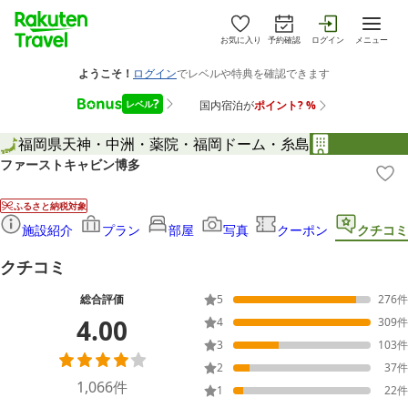
お気に入り
予約確認
ログイン
メニュー
福岡県
天神・中洲・薬院・福岡ドーム・糸島
ファーストキャビン博多
ふるさと納税対象
施設紹介
プラン
部屋
写真
クーポン
クチコミ
クチコミ
総合評価
5
276
件
4.00
4
309
件
3
103
件
2
37
件
1,066
件
1
22
件