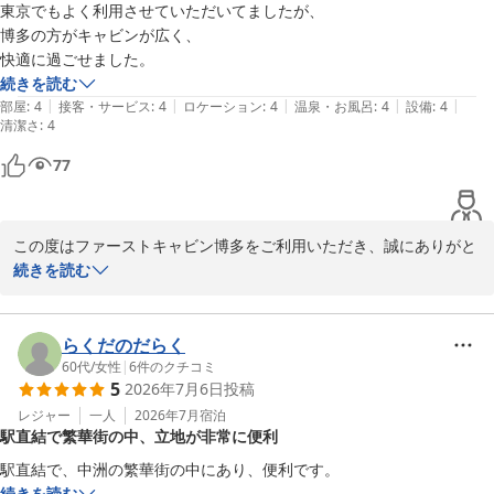
を行い、今後とも出来る限りの対策に努めて参る所存でございま
東京でもよく利用させていただいてましたが、

す。

博多の方がキャビンが広く、

快適に過ごせました。
貴重なご意見をお寄せいただき、ありがとうございました。

続きを読む
また機会がございましたら、ファーストキャビン博多をご利用いた
|
|
|
|
|
部屋
:
4
接客・サービス
:
4
ロケーション
:
4
温泉・お風呂
:
4
設備
:
4
清潔さ
だけますと幸いでございます。
:
4
ファーストキャビン博多
77
2026-07-28
この度はファーストキャビン博多をご利用いただき、誠にありがと
うございます。

続きを読む
また、東京の店舗に続き、博多店でも快適にお過ごしいただけたと
のこと、大変嬉しく存じます。

当施設は地下鉄空港線　中洲川端駅直結という立地もあり多くのビ
らくだのだらく
ジネスや観光のお客様にご利用いただいております。

60代
/
女性
|
6
件のクチコミ
5
2026年7月6日
投稿
今後も皆様に心地よい空間を提供できるよう努めてまいります。

またのお越しを心よりお待ち申し上げております。
レジャー
一人
2026年7月
宿泊
駅直結で繁華街の中、立地が非常に便利
ファーストキャビン博多
駅直結で、中洲の繁華街の中にあり、便利です。
2026-07-15
続きを読む