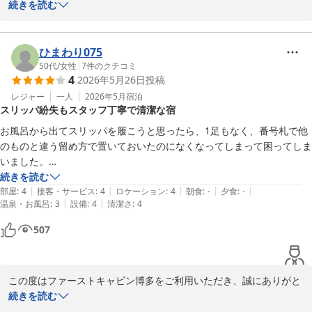
います。

続きを読む
当館の大浴場は多くのお客様にご好評いただいております。お客様
ひとりひとりに気持ちよくご利用いただけるような接客を心掛けて
ひまわり075
おりますので、嬉しいお言葉をいただけたこと光栄に思います。

50代
/
女性
|
7
件のクチコミ
4
2026年5月26日
投稿
またの機会がございましたらファーストキャビン博多をご検討いた
だけますと幸いでございます。
レジャー
一人
2026年5月
宿泊
スリッパ紛失もスタッフ丁寧で清潔な宿
ファーストキャビン博多
お風呂から出てスリッパを履こうと思ったら、1足もなく、番号札で他
2026-05-30
のものと違う留め方で置いておいたのになくなってしまって困ってしま
いました。

続きを読む
|
|
|
|
|
ずっと泊まってみたかったファーストキャビン。スタッフの方の丁寧な
部屋
:
4
接客・サービス
:
4
ロケーション
:
4
朝食
:
-
夕食
:
-
|
|
温泉・お風呂
:
3
設備
:
4
清潔さ
:
4
対応も清潔感ある館内も良かったです。
507
この度はファーストキャビン博多をご利用いただき、誠にありがと
うございます。

続きを読む