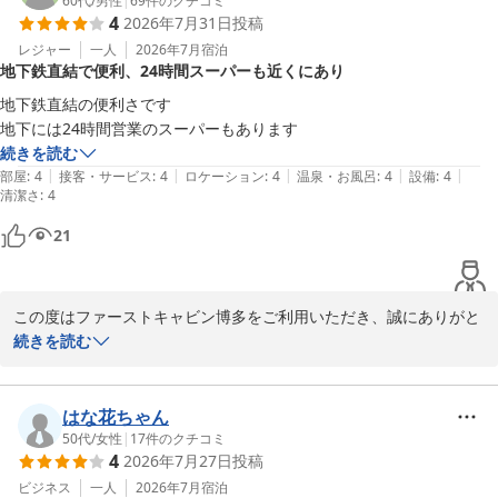
けず、ご不便をおかけしてしまう結果となってしまい誠に申し訳ご
60代
/
男性
|
69
件のクチコミ
4
2026年7月31日
投稿
ざいません。

レジャー
一人
2026年7月
宿泊
地下鉄直結で便利、24時間スーパーも近くにあり
館内巡回やお声掛けを強化し、お客様に少しでも快適にお過ごしい
ただけるようスタッフ一同努めてまいります。

地下鉄直結の便利さです

地下には24時間営業のスーパーもあります
この度は貴重なご意見をいただきまして、誠にありがとうございま
続きを読む
した。

|
|
|
|
|
部屋
:
4
接客・サービス
:
4
ロケーション
:
4
温泉・お風呂
:
4
設備
:
4
清潔さ
また機会がございましたら、ご利用いただけますと幸いでございま
:
4
す。
21
ファーストキャビン博多
2026-05-17
この度はファーストキャビン博多をご利用いただき、誠にありがと
うございます。

続きを読む
当施設は地下鉄空港線　中洲川端駅４番出口直結という立地にあ
り、近隣のスーパー含め、お客様に快適にお過ごしいただけたよう
はな花ちゃん
で何よりでございます。

50代
/
女性
|
17
件のクチコミ
4
2026年7月27日
投稿
また博多へお越しの際は、ぜひ当施設をご利用ください。

ビジネス
一人
2026年7月
宿泊