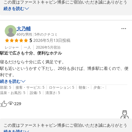
この度はファーストキャビン博多にご宿泊いただき誠にありがとう
ございます。

続きを読む
当館ではベットの上下が無いため、窮屈さや周りを気にせずにお寛
ぎいただけるかと思います。今後とも、お客様の快適なご滞在のお
手伝いができるようスタッフ一同サービス向上に努めて参ります。

大乃輔
貴重なご意見をいただきましたことに感謝申し上げます。
40代
/
男性
|
5
件のクチコミ
5
2026年5月13日
投稿
ファーストキャビン博多
レジャー
一人
2026年5月
宿泊
2026-05-30
駅近で広さも十分、便利なホテル
寝るだけなら十分に広く満足です。

駅も近いというかすぐ下だし、20分も歩けば、博多駅に着くので、便
利です。
続きを読む
|
|
|
|
|
部屋
:
5
接客・サービス
:
5
ロケーション
:
5
朝食
:
-
夕食
:
-
|
|
温泉・お風呂
:
5
設備
:
5
清潔さ
:
5
229
この度はファーストキャビン博多にご宿泊いただき誠にありがとう
ございます。

続きを読む