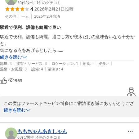
一方で、館内は構造上音が響きやすいため、騒音によりご不便をお
50代
/
女性
|
1
件のクチコミ
4
2026年2月21日
投稿
かけしましたこと心よりお詫び申し上げます。

巡回の強化やお声掛けなどを行い、可能な限り快適にお過ごしいた
その他
一人
2026年2月
宿泊
だけるよう努めてまいります。

駅近で便利、設備も綺麗で良い
駅近で便利。設備も綺麗。過ごし方が寝床だけの意味合いなら十分か
貴重なご意見をお寄せいただき、ありがとうございました。

と。

また機会がございましたら、ファーストキャビン博多をご利用いた
気になる点をあげるとしたら…

だけますと幸いでございます。
①脱衣所が洗面台と近くて混雑時は手狭に感じるかも。

続きを読む
ファーストキャビン博多
|
|
|
|
|
②音の問題だけ場所により気になるかも。ドミトリータイプと同様でグ
部屋
:
4
接客・サービス
:
4
ロケーション
:
1
朝食
:
-
夕食
:
-
2026-07-28
|
|
温泉・お風呂
:
3
設備
:
4
清潔さ
:
4
ループ利用に、かち合わなければ心配も少ない。

③大浴場は大きなお風呂に入れる…って、いうのだけで考えれば有難い
953
設備。

他の気になる同タイプが満室で、こちらに泊まりましたが良かったで
この度はファーストキャビン博多にご宿泊頂き誠にありがとうござ
す。
います。

続きを読む
多くのご意見・感想をお寄せいただき感謝申し上げます。今後とも
館内美化等サービス向上に努めお客様をお迎えして参りたいと思い
ももちゃんあきしゃん
ます。またの機会がございましたらファーストキャビン博多をご検
60代
/
男性
|
4
件のクチコミ