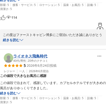
|
|
|
|
|
部屋
:
5
接客・サービス
:
5
ロケーション
:
5
温泉・お風呂
:
5
設備
:
5
清潔さ
:
5
114
この度はファーストキャビン博多にご宿泊いただき誠にありがとう
ございます。

続きを読む
ご宿泊にご満足いただけたようで大変嬉しく思います。

当館の立地の良さは多くのお客様にご好評をいただいております。

ライオネス飛鳥時代
40代
/
男性
|
20
件のクチコミ
5
2026年6月24日
投稿
またの機会がございましたらファーストキャビン博多をご検討いた
だけますと幸いでございます。
レジャー
一人
2026年6月
宿泊
この値段で大きなお風呂に感謝
ファーストキャビン博多
この値段で泊まれて、感謝しています。カプセルホテルですが大きめの
2026-07-07
風呂がありゆっくりできました。
続きを読む
|
|
|
|
|
部屋
:
5
接客・サービス
:
5
ロケーション
:
5
温泉・お風呂
:
5
設備
:
5
清潔さ
:
5