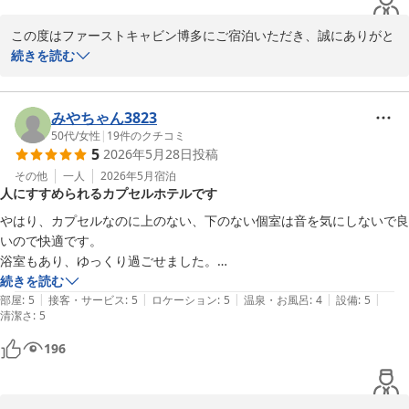
この度はファーストキャビン博多にご宿泊いただき、誠にありがと
うございます。

続きを読む
当館の大浴場は多くのお客様から好評のお声をいただいておりま
す。キャビン内につきましても狭さを感じなかったとのこと安堵致
みやちゃん3823
しました。今後ともお客様の快適なご滞在のお手伝いができるよう
50代
/
女性
|
19
件のクチコミ
5
2026年5月28日
投稿
スタッフ一同サービス向上に努めて参ります。
その他
一人
2026年5月
宿泊
ファーストキャビン博多
人にすすめられるカプセルホテルです
2026-06-23
やはり、カプセルなのに上のない、下のない個室は音を気にしないで良
いので快適です。

浴室もあり、ゆっくり過ごせました。

また利用したいと思います。
続きを読む
|
|
|
|
|
部屋
:
5
接客・サービス
:
5
ロケーション
:
5
温泉・お風呂
:
4
設備
:
5
清潔さ
:
5
196