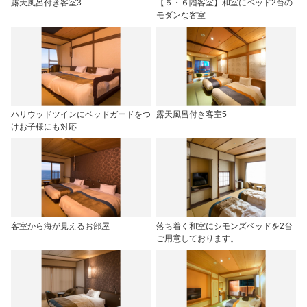
露天風呂付き客室3
【５・６階客室】和室にベッド2台の
モダンな客室
ハリウッドツインにベッドガードをつ
露天風呂付き客室5
けお子様にも対応
客室から海が見えるお部屋
落ち着く和室にシモンズベッドを2台
ご用意しております。