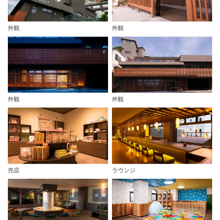
外観
外観
外観
外観
売店
ラウンジ