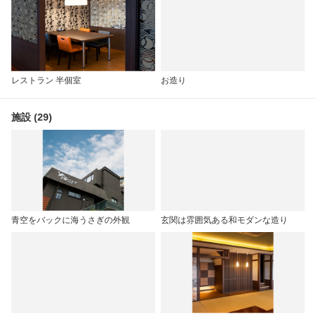
レストラン 半個室
お造り
施設 (29)
青空をバックに海うさぎの外観
玄関は雰囲気ある和モダンな造り