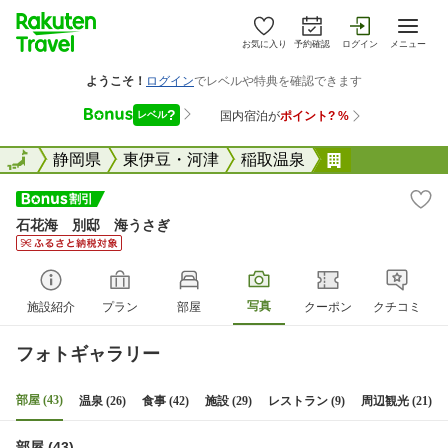
お気に入り
予約確認
ログイン
メニュー
全国
全国
静岡県
東伊豆・河津
稲取温泉
石花海 別邸
石花海 別邸 海うさぎ
写真
施設紹介
プラン
部屋
クーポン
クチコミ
フォトギャラリー
部屋 (43)
温泉 (26)
食事 (42)
施設 (29)
レストラン (9)
周辺観光 (21)
部屋 (43)