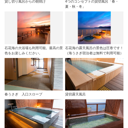
貸し切り風呂からの朝焼け
4つのコンセプトの貸切風呂「春・
夏・秋・冬」
石花海の大浴場も利用可能。最高の景
石花海の露天風呂の景色は圧巻です！
色をお楽しみください。
（海うさぎ宿泊者は無料で利用可能）
春うさぎ 入口スロープ
貸切露天風呂