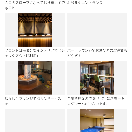
入口のスロープになっており車いすで
お出迎えエントランス
もＯＫ！
フロントはモダンなインテリアで（チ
バー・ラウンジでお酒などのご注文も
ェックアウト時利用）
どうぞ！
広々したラウンジで様々なサービス
全館禁煙なので３Fと７Fにスモーキ
を。
ングルームがございます。