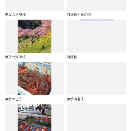
伊豆の河津桜
河津桜と菜の花
伊豆の河津桜
河津桜
伊勢エビ②
伊勢海老①