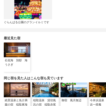
ぐらんぱる公園のグランイルミです
最近見た宿
石花海 別邸 海
うさぎ
同じ宿を見た人はこんな宿も見ています
絶景温泉と魚介満
稲取温泉 貸切風
御宿 風月無辺
今井浜温泉
腹の宿 稲取東海
呂の宿 稲取赤尾
吉一燈庵