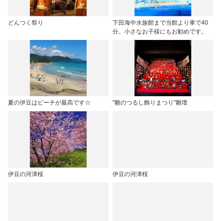
どんつく祭り
下田海中水族館まで当館より車で40
分。小さなお子様にもお勧めです。
夏の伊豆はビーチが最高です☆
"雛のつるし飾りまつり"雛壇
伊豆の河津桜
伊豆の河津桜