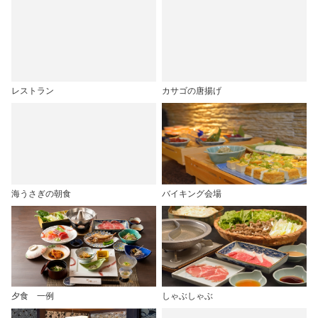
レストラン
カサゴの唐揚げ
海うさぎの朝食
バイキング会場
夕食 一例
しゃぶしゃぶ