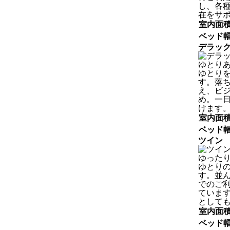
し、各
在をサ
室内面
ベッド
デラッ
ゆとり
ゆとり
す。落
え、ビ
め。一
けます
室内面
ベッド
ツイン
ゆった
ゆとり
す。並
でのご
ていま
として
室内面
ベッド