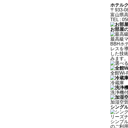
ホテル
〒933-0
富山県高
TEL : 0
お部屋
最高級
BBHホ
レスを
した技
みます
全館Wi-
冷蔵庫
洗浄機
加湿空
シング
リーズ
シンプ
のご利