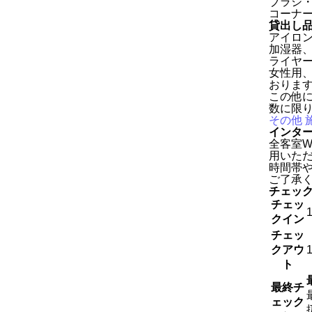
ブラシ
コーナ
貸出し
アイロ
加湿器
ライヤ
女性用
おりま
この他
数に限
その他 
インタ
全客室W
用いた
時間帯
ご了承
チェッ
チェッ
1
クイン
チェッ
クアウ
1
ト
最終チ
ェック