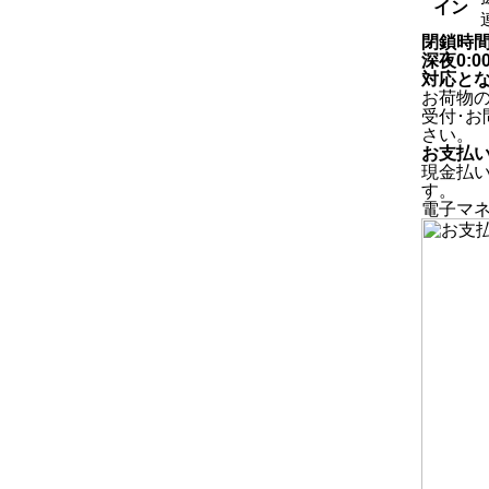
イン
閉鎖時
深夜0:
対応と
お荷物
受付･
さい。
お支払
現金払
す。
電子マ