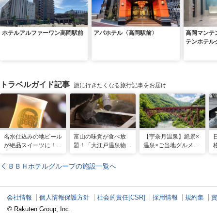
ホテルアルファーワン高岡駅前
アパホテル〈高岡駅前〉
高岡マンテ
テンホテル
トラベルガイド記事
旅に行きたくなる旅行記事をお届け
名水仕込みの地ビール
富山の味覚が食べ放
【宇奈月温泉】絶景×
が絶品スイーツに！
題！「大江戸温泉物語
温泉×ご当地グルメを
「宇奈月麦酒館」自然
宇奈月グランドホテ
満喫！よくばり街歩き
の恵みをいかした黒部
ル」で美肌の湯を満喫
ガイド
ＢＢＨホテルグループの施設一覧へ
だけの味
会社情報
個人情報保護方針
社会的責任[CSR]
採用情報
規約集
© Rakuten Group, Inc.