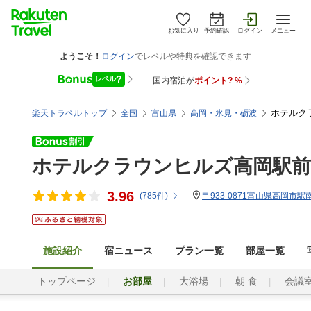
お気に入り
予約確認
ログイン
メニュー
ホテルク
楽天トラベルトップ
全国
富山県
高岡・氷見・砺波
ホテルクラウンヒルズ高岡駅前
3.96
(
785
件)
〒933-0871富山県高岡市駅南5
施設紹介
宿ニュース
プラン一覧
部屋一覧
トップページ
お部屋
大浴場
朝 食
会議