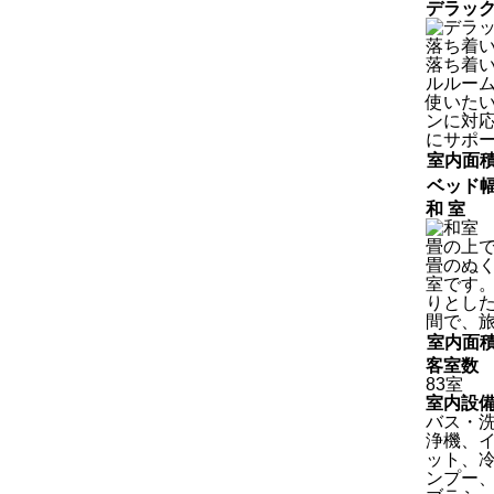
デラッ
落ち着
落ち着
ルルー
使いた
ンに対
にサポ
室内面
ベッド
和 室
畳の上
畳のぬ
室です
りとし
間で、
室内面
客室数
83室
室内設
バス・
浄機、イ
ット、
ンプー