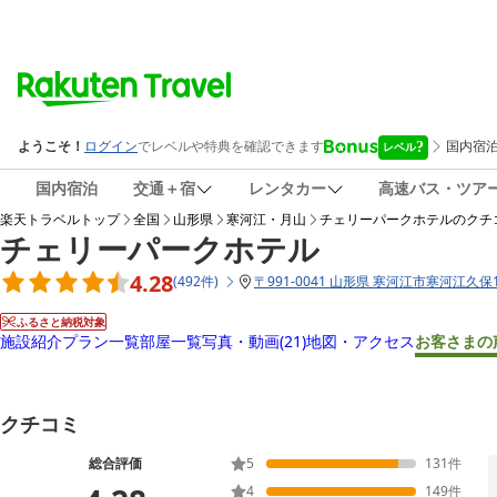
国内宿泊
交通＋宿
レンタカー
高速バス・ツア
楽天トラベルトップ
全国
山形県
寒河江・月山
チェリーパークホテル
のクチ
チェリーパークホテル
4.28
(
492
件
)
〒
991-0041 山形県 寒河江市寒河江久保1
ふるさと納税対象
施設紹介
プラン一覧
部屋一覧
写真・動画
(21)
地図・アクセス
お客さまの
クチコミ
総合評価
5
131
件
4
149
件