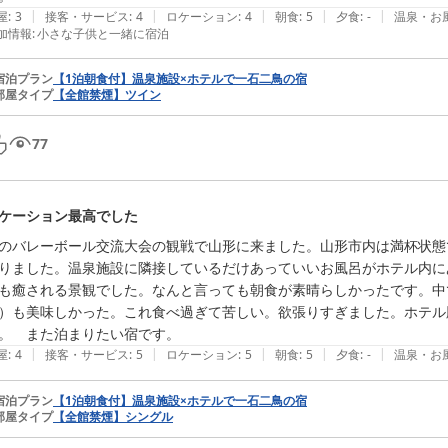
|
|
|
|
|
屋
:
3
接客・サービス
:
4
ロケーション
:
4
朝食
:
5
夕食
:
-
温泉・お
加情報
:
小さな子供と一緒に宿泊
宿泊プラン
【1泊朝食付】温泉施設×ホテルで一石二鳥の宿
部屋タイプ
【全館禁煙】ツイン
77
ケーション最高でした
のバレーボール交流大会の観戦で山形に来ました。山形市内は満杯状態
りました。温泉施設に隣接しているだけあっていいお風呂がホテル内に
も癒される景観でした。なんと言っても朝食が素晴らしかったです。中
）も美味しかった。これ食べ過ぎて苦しい。欲張りすぎました。ホテル
。　また泊まりたい宿です。
|
|
|
|
|
屋
:
4
接客・サービス
:
5
ロケーション
:
5
朝食
:
5
夕食
:
-
温泉・お
宿泊プラン
【1泊朝食付】温泉施設×ホテルで一石二鳥の宿
部屋タイプ
【全館禁煙】シングル