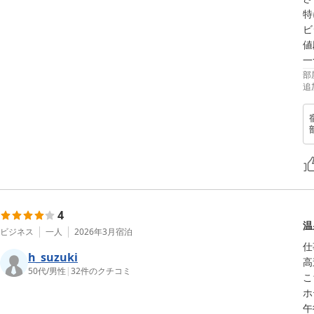
特
ビ
値
一
部
追
4
温
ビジネス
一人
2026年3月
宿泊
仕
h_suzuki
高
50代
/
男性
|
32
件のクチコミ
こ
ホ
午