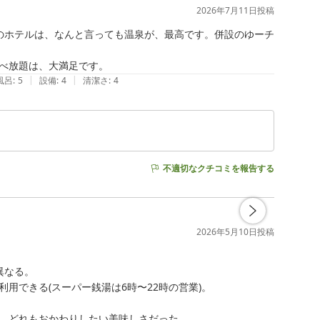
2026年7月11日
投稿
のホテルは、なんと言っても温泉が、最高です。併設のゆーチ
べ放題は、大満足です。
|
|
風呂
:
5
設備
:
4
清潔さ
:
4
不適切なクチコミを報告する
2026年5月10日
投稿
なる。

できる(スーパー銭湯は6時〜22時の営業)。

、どれもおかわりしたい美味しさだった。
