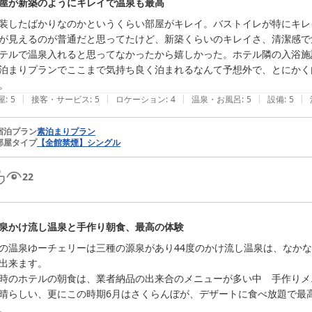
屋が新築のようにキレイで温泉も最高
装したばかりなのかというくらい部屋がキレイ。バストイレが特にキレ
が見えるのが普通だと思ってたけど、新築くらいのキレイさ、清潔感で
テルで温泉入れると思ってなかったから嬉しかった。ホテル隣の入浴施
泊まりプランでここまで気持ち良く泊まれるなんて予想外で、とにかく
。
|
|
|
|
|
屋
:
5
接客・サービス
:
5
ロケーション
:
4
温泉・お風呂
:
5
設備
:
5
宿泊プラン
素泊まりプラン
部屋タイプ
【全館禁煙】シングル
22
泉かけ流し温泉と手作り朝食、最高の体験
の温泉ゆーチェリーは三種の源泉があり44度のかけ流し温泉は、なか
出来ます。

時のホテルの朝食は、業者納品の出来合のメニューが多い中　手作りメ
晴らしい、更にこの時期6月はさくらんぼが、デザートに食べ放題で最
。