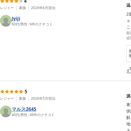
4
温
レジャー
家族
2026年6月
宿泊
2
Jyiji
ェ
60代
/
男性
|
9
件のクチコミ
こ
部
追
5
源
レジャー
家族
2026年5月
宿泊
寒
マルス2645
併
40代
/
男性
|
49
件のクチコミ
鮮
地
さ