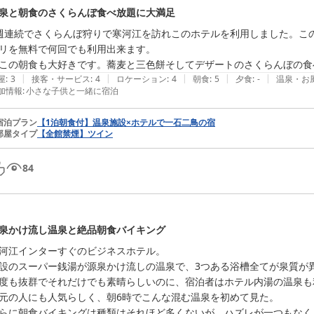
泉と朝食のさくらんぼ食べ放題に大満足
週連続でさくらんぼ狩りで寒河江を訪れこのホテルを利用しました。こ
リを無料で何回でも利用出来ます。

この朝食も大好きです。蕎麦と三色餅そしてデザートのさくらんぼの食
|
|
|
|
|
屋
:
3
接客・サービス
:
4
ロケーション
:
4
朝食
:
5
夕食
:
-
温泉・お
加情報
:
小さな子供と一緒に宿泊
宿泊プラン
【1泊朝食付】温泉施設×ホテルで一石二鳥の宿
部屋タイプ
【全館禁煙】ツイン
84
泉かけ流し温泉と絶品朝食バイキング
河江インターすぐのビジネスホテル。

設のスーパー銭湯が源泉かけ流しの温泉で、3つある浴槽全てが泉質が異
度も抜群でそれだけでも素晴らしいのに、宿泊者はホテル内湯の温泉も利用
元の人にも人気らしく、朝6時でこんな混む温泉を初めて見た。

らに朝食バイキングは種類はそれほど多くないが、ハズレが一つもなく