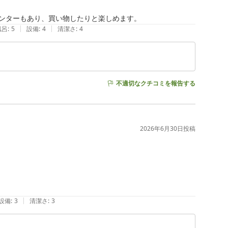
センターもあり、買い物したりと楽しめます。
|
|
風呂
:
5
設備
:
4
清潔さ
:
4
不適切なクチコミを報告する
2026年6月30日
投稿
|
設備
:
3
清潔さ
:
3