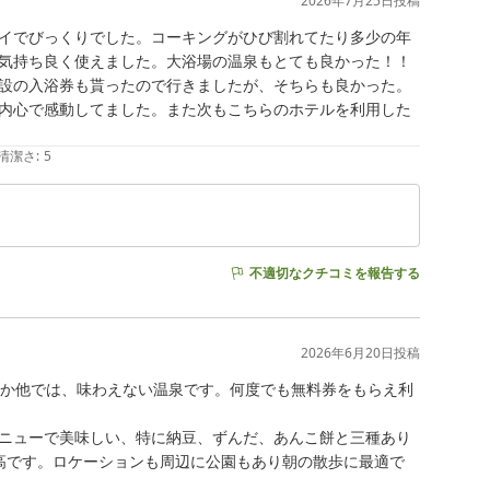
2026年7月25日
投稿
イでびっくりでした。コーキングがひび割れてたり多少の年
気持ち良く使えました。大浴場の温泉もとても良かった！！
設の入浴券も貰ったので行きましたが、そちらも良かった。
内心で感動してました。また次もこちらのホテルを利用した
清潔さ
:
5
不適切なクチコミを報告する
2026年6月20日
投稿
なか他では、味わえない温泉です。何度でも無料券をもらえ利
ニューで美味しい、特に納豆、ずんだ、あんこ餅と三種あり
高です。ロケーションも周辺に公園もあり朝の散歩に最適で