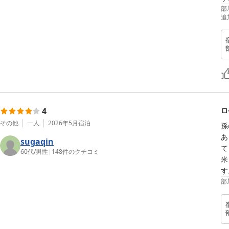
部
追
4
ロ
その他
一人
2026年5月
宿泊
孫
あ
sugaqin
て
60代
/
男性
|
148
件のクチコミ
米
す
部