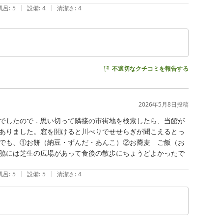
|
|
風呂
:
5
設備
:
4
清潔さ
:
4
不適切なクチコミを報告する
2026年5月8日
投稿
でしたので．思い切って隣接の市街地を検索したら、当館が
ありました。窓を開けると川べりでせせらぎが聞こえるとっ
でも、①お餅（納豆・ずんだ・あんこ）②お蕎麦　ご飯（お
脇には芝生の広場があって食後の散歩にちょうどよかったで
|
|
風呂
:
5
設備
:
5
清潔さ
:
4