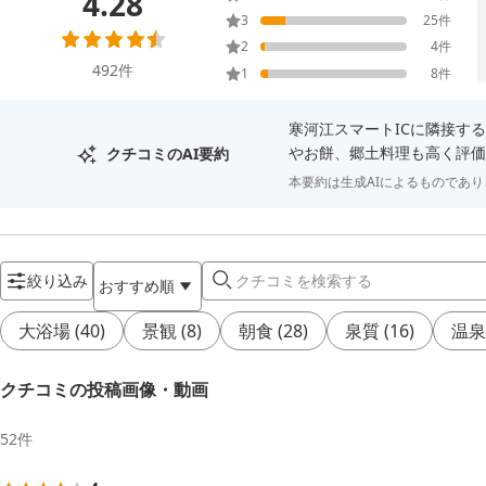
4.28
3
25
件
2
4
件
492
件
1
8
件
寒河江スマートICに隣接す
やお餅、郷土料理も高く評価
クチコミのAI要約
本要約は生成AIによるものであ
絞り込み
おすすめ順
大浴場
(
40
)
景観
(
8
)
朝食
(
28
)
泉質
(
16
)
温泉
クチコミの投稿画像・動画
52
件