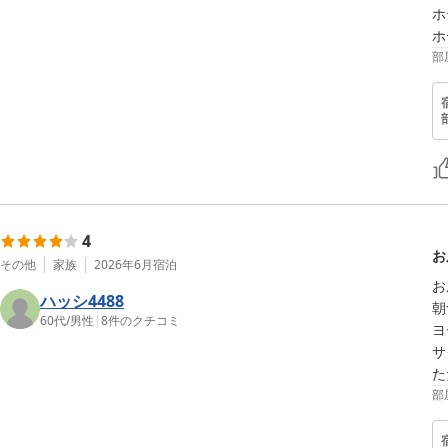
ホ
ホ
部
4
お
その他
家族
2026年6月
宿泊
お
ハッシ4488
朝
60代
/
男性
|
8
件のクチコミ
ヨ
サ
た
部