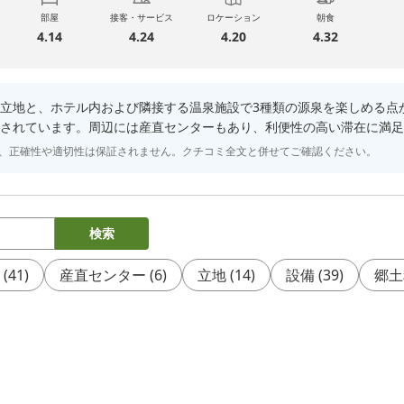
部屋
接客・サービス
ロケーション
朝食
4.14
4.24
4.20
4.32
る立地と、ホテル内および隣接する温泉施設で3種類の源泉を楽しめる
されています。周辺には産直センターもあり、利便性の高い滞在に満足
り、正確性や適切性は保証されません。クチコミ全文と併せてご確認ください。
検索
(
41
)
産直センター
(
6
)
立地
(
14
)
設備
(
39
)
郷土