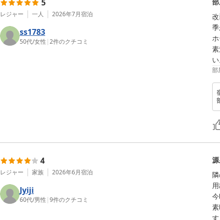
5
部
レジャー
一人
2026年7月
宿泊
改
季
ss1783
ホ
50代
/
女性
|
2
件のクチコミ
素
い
部
4
源
レジャー
家族
2026年6月
宿泊
隣
用
Jyiji
今
60代
/
男性
|
9
件のクチコミ
素
す