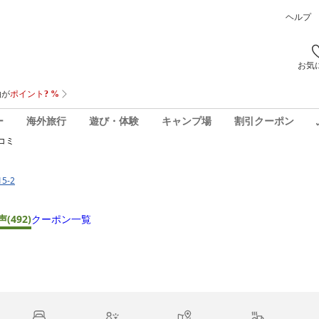
ヘルプ
お気
ー
海外旅行
遊び・体験
キャンプ場
割引クーポン
コミ
5-2
声
(492)
クーポン一覧