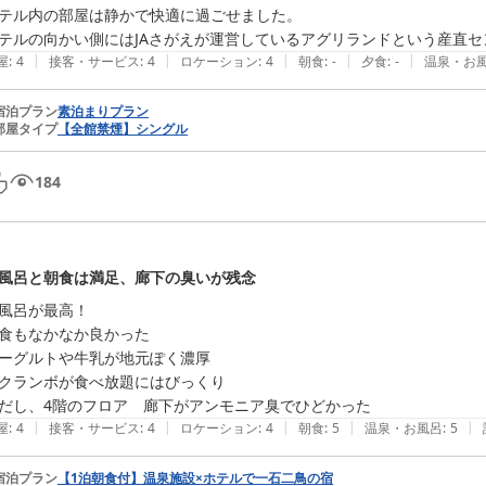
テル内の部屋は静かで快適に過ごせました。

テルの向かい側にはJAさがえが運営しているアグリランドという産直
|
|
|
|
|
屋
:
4
接客・サービス
:
4
ロケーション
:
4
朝食
:
-
夕食
:
-
温泉・お
宿泊プラン
素泊まりプラン
部屋タイプ
【全館禁煙】シングル
184
風呂と朝食は満足、廊下の臭いが残念
風呂が最高！

食もなかなか良かった

ーグルトや牛乳が地元ぽく濃厚

クランボが食べ放題にはびっくり

だし、4階のフロア　廊下がアンモニア臭でひどかった
|
|
|
|
|
屋
:
4
接客・サービス
:
4
ロケーション
:
4
朝食
:
5
温泉・お風呂
:
5
宿泊プラン
【1泊朝食付】温泉施設×ホテルで一石二鳥の宿