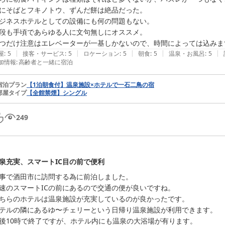
にそばとフキノトウ、ずんだ餅は絶品だった。

ジネスホテルとしての設備にも何の問題もない。

段も手頃であらゆる人に文句無しにオススメ。

つだけ注意はエレベーターが一基しかないので、時間によっては込みま
|
|
|
|
|
屋
:
5
接客・サービス
:
5
ロケーション
:
5
朝食
:
5
温泉・お風呂
:
5
加情報
:
高齢者と一緒に宿泊
宿泊プラン
【1泊朝食付】温泉施設×ホテルで一石二鳥の宿
部屋タイプ
【全館禁煙】シングル
249
泉充実、スマートIC目の前で便利
事で酒田市に訪問する為に前泊しました。

速のスマートICの前にあるので交通の便が良いですね。

ちらのホテルは温泉施設が充実しているのが良かったです。

テルの隣にあるゆ〜チェリーという日帰り温泉施設が利用できます。

後10時で終了ですが、ホテル内にも温泉の大浴場が有ります。
