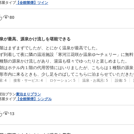
部屋タイプ
【全館禁煙】ツイン
80
泉が最高、源泉かけ流しを堪能できる
屋はまずまずでしたが、とにかく温泉が最高でした。

ず到着して夜に隣の温浴施設「寒河江花咲か温泉ゆ〜チェリー」に無料
種類の源泉かけ流しがあり、湯温も様々でゆったりと楽しめました。

朝はホテル内１階の代用苦情にはいりましたが、こちらは１種類の源泉
形市内に来るときも、少し足をのばしてこちらに泊まらせていただきた
|
|
|
|
|
屋
:
4
接客・サービス
:
4
ロケーション
:
5
温泉・お風呂
:
5
設備
:
5
宿泊プラン
素泊まりプラン
部屋タイプ
【全館禁煙】シングル
13