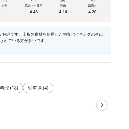
夕食
温泉・お風呂
設備
清潔さ
-
4.48
4.16
4.20
点が好評です。山形の食材を使用した朝食バイキングのそば
されている方が多いです。
料理
(
18
)
駐車場
(
4
)