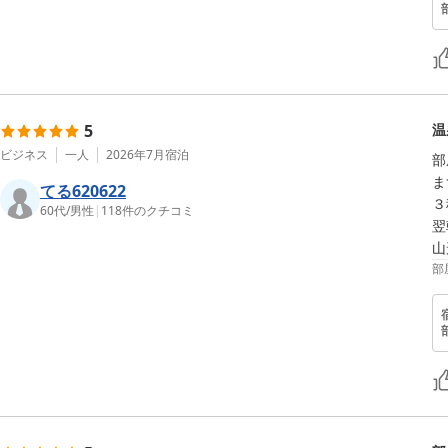
5
温
ビジネス
一人
2026年7月
宿泊
部
ま
てる620622
３
60代
/
男性
|
118
件のクチコミ
翌
山
部