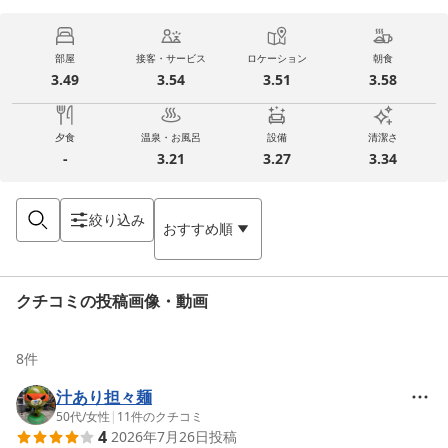
部屋
接客・サービス
ロケーション
朝食
3.49
3.54
3.51
3.58
夕食
温泉・お風呂
設備
清潔さ
-
3.21
3.27
3.34
絞り込み
おすすめ順
クチコミの投稿画像・動画
8
件
汁あり担々麺
50代
/
女性
|
11
件のクチコミ
4
2026年7月26日
投稿