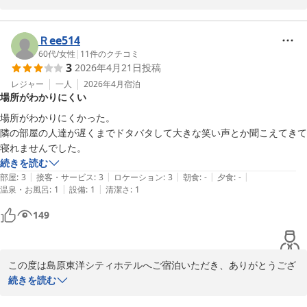
お部屋につきまして「少々古いが清潔」とのお言葉を頂戴し、安心
いたしました。日々の清掃に励んでいるスタッフにとって、大変励
みになるお声でございます。

Ｒee514
また、トイレについてもご記載いただきありがとうございます。ご
60代
/
女性
|
11
件のクチコミ
3
2026年4月21日
投稿
滞在中にご不便なくお使いいただけておりましたら幸いでございま
す。

レジャー
一人
2026年4月
宿泊
場所がわかりにくい
今後も快適にお過ごしいただけるよう、設備面・サービス面の向上
に努めてまいります。

場所がわかりにくかった。

またのお越しをスタッフ一同、心よりお待ちしております。
隣の部屋の人達が遅くまでドタバタして大きな笑い声とか聞こえてきて
島原東洋シティホテル
続きを読む
2026-03-17
|
|
|
|
|
部屋
:
3
接客・サービス
:
3
ロケーション
:
3
朝食
:
-
夕食
:
-
|
|
温泉・お風呂
:
1
設備
:
1
清潔さ
:
1
149
この度は島原東洋シティホテルへご宿泊いただき、ありがとうござ
いました。

続きを読む
道順が分かりにくくご不便をおかけしました事、心よりお詫び申し