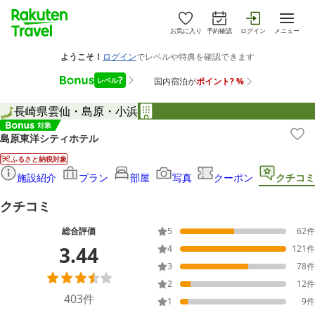
お気に入り
予約確認
ログイン
メニュー
長崎県
雲仙・島原・小浜
島原東洋シティホテル
ふるさと納税対象
施設紹介
プラン
部屋
写真
クーポン
クチコミ
クチコミ
総合評価
5
62
件
3.44
4
121
件
3
78
件
2
12
件
403
件
1
9
件