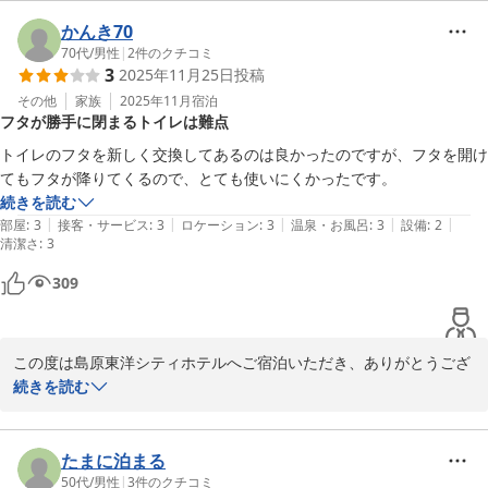
上げます。

また、隣室からの物音や大きな声により、ゆっくりお休みいただけ
かんき70
なかったとの事、大変申し訳ございませんでした。館内の巡回やお
70代
/
男性
|
2
件のクチコミ
3
2025年11月25日
投稿
声掛け等、出来る対策を改めて見直してまいります。また、その場
でフロントへお申し付けいただけると助かります。

その他
家族
2025年11月
宿泊
フタが勝手に閉まるトイレは難点
折角お越しいただいたにも係わらず、ご不快な思いをおかけしまし
た事を残念に思います。頂いたご意見を真摯に受け止め、より快適
トイレのフタを新しく交換してあるのは良かったのですが、フタを開け
にお過ごしいただける環境づくりに努めてまいります。
てもフタが降りてくるので、とても使いにくかったです。
続きを読む
島原東洋シティホテル
|
|
|
|
|
部屋
:
3
接客・サービス
:
3
ロケーション
:
3
温泉・お風呂
:
3
設備
:
2
2026-05-23
清潔さ
:
3
309
この度は島原東洋シティホテルへご宿泊いただき、ありがとうござ
いました。

続きを読む
お部屋を快適にご利用いただけるよう便座を新しく交換いたしまし
たが、蓋の点でご不便をおかけしてしまい、大変申し訳ございませ
んでした。

たまに泊まる
ご指摘いただいた点につきましては、実際の使い勝手を改めて確認
50代
/
男性
|
3
件のクチコミ