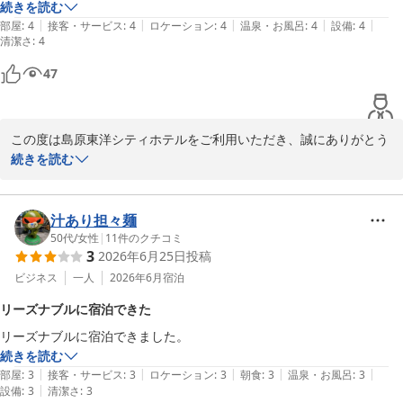
続きを読む
|
|
|
|
|
部屋
:
4
接客・サービス
:
4
ロケーション
:
4
温泉・お風呂
:
4
設備
:
4
清潔さ
:
4
47
この度は島原東洋シティホテルをご利用いただき、誠にありがとう
ございます。

続きを読む
駐車場につきましてもご満足いただけたようで、大変嬉しく思いま
す。

汁あり担々麺
また、フロントスタッフの対応につきましても温かいお言葉を頂
50代
/
女性
|
11
件のクチコミ
3
2026年6月25日
投稿
き、本人にも共有させていただきます。お客様からの励ましのお言
葉が、スタッフにとって何よりの活力となります。

ビジネス
一人
2026年6月
宿泊
リーズナブルに宿泊できた
当ホテルは島原港駅から徒歩5分の場所に位置しており、ビジネス
リーズナブルに宿泊できました。
や観光の拠点として便利にご利用いただけます。

続きを読む
|
|
|
|
|
部屋
:
3
接客・サービス
:
3
ロケーション
:
3
朝食
:
3
温泉・お風呂
:
3
今後もお客様に快適にお過ごしいただけるよう、サービス向上に努
|
設備
:
3
清潔さ
:
3
めてまいります。
