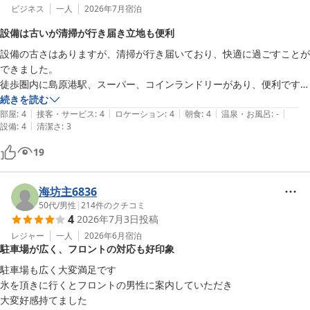
ビジネス
一人
2026年7月
宿泊
設備は古いが清掃が行き届き立地も便利
設備の古さはありますが、清掃が行き届いており、快適に過ごすことが
できました。

徒歩圏内に島原港駅、スーパー、コインランドリーがあり、便利です。

朝食もバランスが良く、コスパ良しです。
続きを読む
|
|
|
|
|
部屋
:
4
接客・サービス
:
4
ロケーション
:
4
朝食
:
4
温泉・お風呂
:
-
|
設備
:
4
清潔さ
:
3
19
海坊主6836
50代
/
男性
|
214
件のクチコミ
4
2026年7月3日
投稿
レジャー
一人
2026年6月
宿泊
駐車場が広く、フロントの対応も好印象
駐車場も広く大変満足です

氷を頂きに行くとフロントの男性に案内していただき

大変好感持てました