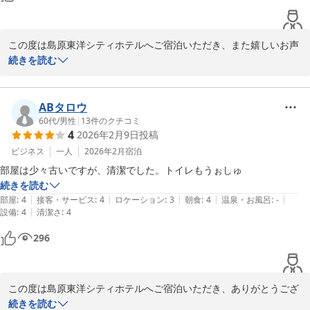
この度は島原東洋シティホテルへご宿泊いただき、また嬉しいお声
をお寄せくださり、誠にありがとうございます。

続きを読む
お部屋はシンプルながらも、眺望を気に入っていただけたとの事、
何よりでございます。

また、料金面でもご満足いただけたようで、スタッフ一同励みにな
ABタロウ
ります。

60代
/
男性
|
13
件のクチコミ
4
2026年2月9日
投稿
これからも気持ちよくお過ごしいただけるよう、サービスの向上に
努めてまいります。

ビジネス
一人
2026年2月
宿泊
ぜひまた島原へお越しの際には、ゆっくりとお過ごしいただければ
部屋は少々古いですが、清潔でした。トイレもうぉしゅ
幸いです。

続きを読む
ご利用ありがとうございました。
|
|
|
|
|
部屋
:
4
接客・サービス
:
4
ロケーション
:
3
朝食
:
4
温泉・お風呂
:
-
|
設備
:
4
清潔さ
:
4
島原東洋シティホテル
296
2026-05-18
この度は島原東洋シティホテルへご宿泊いただき、ありがとうござ
いました。

続きを読む