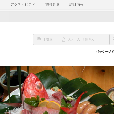
★
アクティビティ
施設菜園
詳細情報
1
0
1
大人
子供
パッケージ