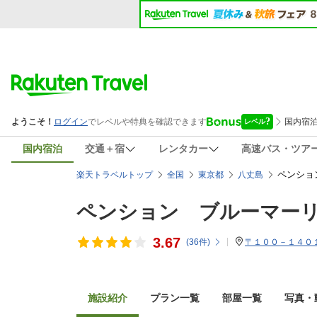
国内宿泊
交通＋宿
レンタカー
高速バス・ツア
ペンショ
楽天トラベルトップ
全国
東京都
八丈島
ペンション ブルーマー
3.67
(
36
件)
〒１００－１４０１
施設紹介
プラン一覧
部屋一覧
写真・動