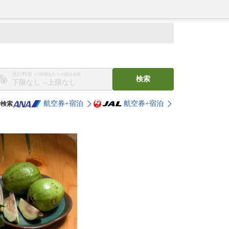
合計料金
※1部屋あたりの税込金額
検索
〜
航空券+宿泊
航空券+宿泊
で検索