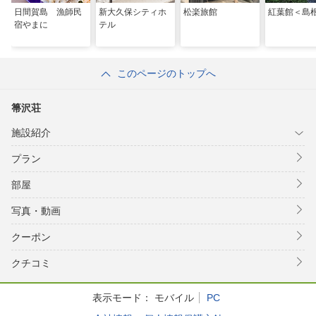
日間賀島 漁師民
新大久保シティホ
松楽旅館
紅葉館＜島
宿やまに
テル
このページのトップへ
箒沢荘
施設紹介
プラン
部屋
写真・動画
クーポン
クチコミ
表示モード：
モバイル
PC