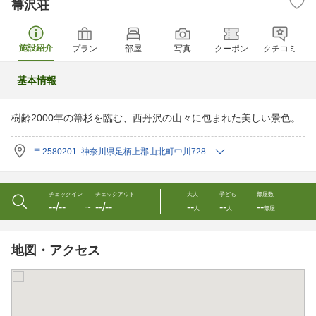
箒沢荘
施設紹介
プラン
部屋
写真
クーポン
クチコミ
基本情報
樹齢2000年の箒杉を臨む、西丹沢の山々に包まれた美しい景色。
〒2580201 神奈川県足柄上郡山北町中川728
チェックイン
チェックアウト
大人
子ども
部屋数
--/--
--/--
--
--
--
〜
人
人
部屋
地図・アクセス