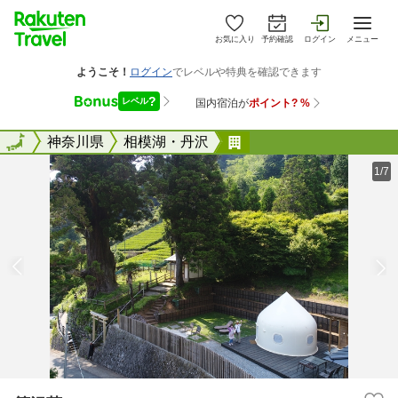
お気に入り
予約確認
ログイン
メニュー
全国
全国
神奈川県
相模湖・丹沢
箒沢荘
1/7