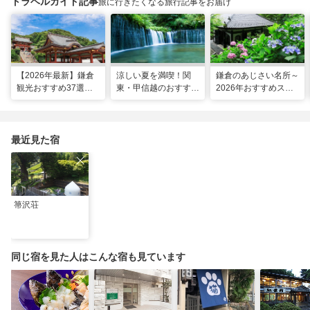
トラベルガイド記事
旅に行きたくなる旅行記事をお届け
【2026年最新】鎌倉
涼しい夏を満喫！関
鎌倉のあじさい名所～
観光おすすめ37選！
東・甲信越のおすすめ
2026年おすすめスポ
運気UP！グルメや絶
避暑地14選
ット16選～
景スポット、ロケ地も
最近見た宿
箒沢荘
同じ宿を見た人はこんな宿も見ています