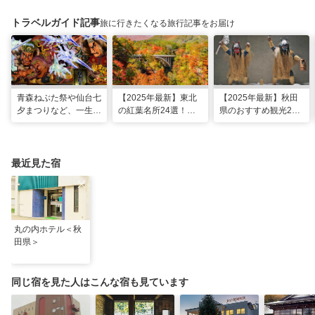
トラベルガイド記事
旅に行きたくなる旅行記事をお届け
青森ねぶた祭や仙台七
【2025年最新】東北
【2025年最新】秋田
夕まつりなど、一生に
の紅葉名所24選！見
県のおすすめ観光28
一度は行きたい！東北
頃時期やライトアップ
選！定番・穴場スポッ
の夏祭り
情報も
トにグルメやお祭りも
最近見た宿
丸の内ホテル＜秋
田県＞
同じ宿を見た人はこんな宿も見ています