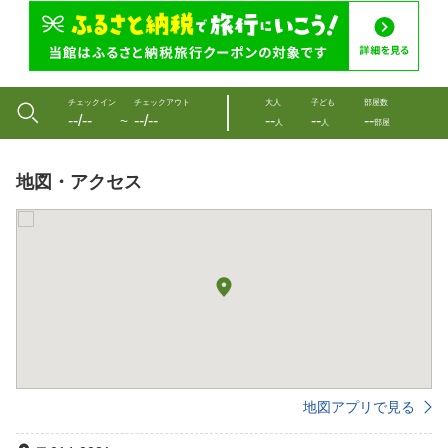
チェックイン
チェックアウト
大人
子ども
部屋数
--/--
--/--
--
--
--
〜
人
人
部屋
地図・アクセス
地図アプリで見る