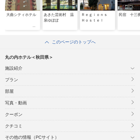
大曲シティホテル
あきた芸術村 温
Ｒｅｇｉｏｎｓ
民宿 十三
泉ゆぽぽ
Ｈｏｓｔｅｌ
このページのトップへ
丸の内ホテル＜秋田県＞
施設紹介
プラン
部屋
写真・動画
クーポン
クチコミ
その他の情報（PCサイト）