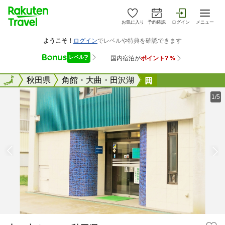
お気に入り
予約確認
ログイン
メニュー
全国
全国
秋田県
角館・大曲・田沢湖
丸の内ホテル＜秋
1/5