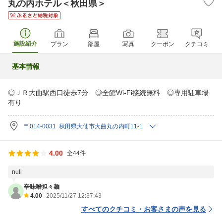
丸の内ホテル＜秋田県＞
施設紹介
プラン
部屋
写真
クーポン
クチコミ
基本情報
◎ＪＲ大曲駅西口徒歩7分 ◎全館Wi-Fi接続無料 ◎専用駐車場
有り
〒014-0031 秋田県大仙市大曲丸の内町11-1
4.00
全44件
null
辛味噌担々麺
4.00
2025/11/27 12:37:43
すべてのクチコミ・お客さまの声を見る