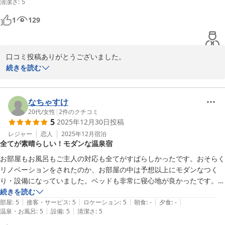
清潔さ
:
5
またおうかがいできるのを楽しみにしています。
1
129
口コミ投稿ありがとうございました。

大変温かいお言葉を頂き、ゆっくりとくつろいで頂いたことを嬉し
続きを読む
く思います。

お食事提供出来ないのでせめて朝食だけでも時間が合えばサービス
で頑張りたいと思います。

なちゃすけ
是非またのご利用お待ちしております。YAMADAYA
20代
/
女性
|
2
件のクチコミ
5
2025年12月30日
投稿
別府明礬温泉 美容・美肌・健康 小宿 －ＹＡＭＡＤＡＹＡ－
レジャー
恋人
2025年12月
宿泊
2026-01-14
全てが素晴らしい！モダンな温泉宿
お部屋もお風呂もご主人の対応も全てがすばらしかったです。おそらく
リノベーションをされたのか、お部屋の中は予想以上にモダンなつく
り・設備になっていました。ベッドも非常に寝心地が良かったです。お
風呂は熱々の明礬温泉。少し沈むだけで体の芯から温まり、出たあとも
続きを読む
|
|
|
|
|
ぽかぽかしていました。ボディソープを使わずとも、温泉に入った後に
部屋
:
5
接客・サービス
:
5
ロケーション
:
5
朝食
:
-
夕食
:
-
|
|
温泉・お風呂
:
5
設備
:
5
清潔さ
:
5
ボディタオルで体を擦るだけで美肌・殺菌効果があるとご主人に教えて
いただき、試してみましたが、確かにツルツルになりました。
