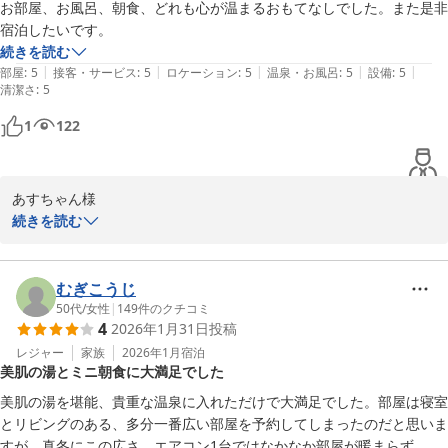
お部屋、お風呂、朝食、どれも心が温まるおもてなしでした。また是非
宿泊したいです。
続きを読む
|
|
|
|
|
部屋
:
5
接客・サービス
:
5
ロケーション
:
5
温泉・お風呂
:
5
設備
:
5
清潔さ
:
5
1
122
あすちゃん様

高評価頂きありがとうございます。

続きを読む
学生時代通帳表・社会人になって上司からの評価

宿の運営にあたってのお客様からの評価

久しぶりに通帳表の高得点を頂いた気分になりました。

むぎこうじ
この評価を励みに頑張りたいと思います。

50代
/
女性
|
149
件のクチコミ
4
2026年1月31日
投稿
是非またのご利用お待ちしております。

YAMADAYA
レジャー
家族
2026年1月
宿泊
美肌の湯とミニ朝食に大満足でした
別府明礬温泉 美容・美肌・健康 小宿 －ＹＡＭＡＤＡＹＡ－
美肌の湯を堪能、貴重な温泉に入れただけで大満足でした。部屋は寝室
2026-02-04
とリビングのある、多分一番広い部屋を予約してしまったのだと思いま
すが、真冬にこの広さ、エアコン1台ではなかなか部屋が暖まらず、寒