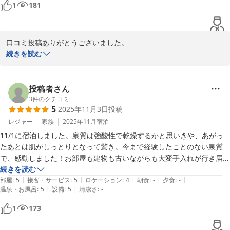
1
181
終始ご主人が温かく対応をしてくださり、すごく落ち着くお宿でした。
朝ごはんもサービスいただき、特に明礬温泉の温泉たまごは絶品でし
た。

口コミ投稿ありがとうございました。

家族を連れてまた来たいです。
大変有り難いお言葉を頂き、しかも当旅館の温泉効果まで説明まで
続きを読む
していただいて本当にありがとうございました。

是非ご家族様とのお越しをお待ちしています。

YAMADAYA
投稿者さん
3
件のクチコミ
別府明礬温泉 美容・美肌・健康 小宿 －ＹＡＭＡＤＡＹＡ－
5
2025年11月3日
投稿
2025-12-30
レジャー
家族
2025年11月
宿泊
11/1に宿泊しました。泉質は強酸性で乾燥するかと思いきや、あがっ
たあとは肌がしっとりとなって驚き。今まで経験したことのない泉質
で、感動しました！お部屋も建物も古いながらも大変手入れが行き届い
ており、心地よく過ごすことができます。次は家族みんなで伺いたいと
続きを読む
|
|
|
|
|
思います。
部屋
:
5
接客・サービス
:
5
ロケーション
:
4
朝食
:
-
夕食
:
-
|
|
温泉・お風呂
:
5
設備
:
5
清潔さ
:
-
1
173