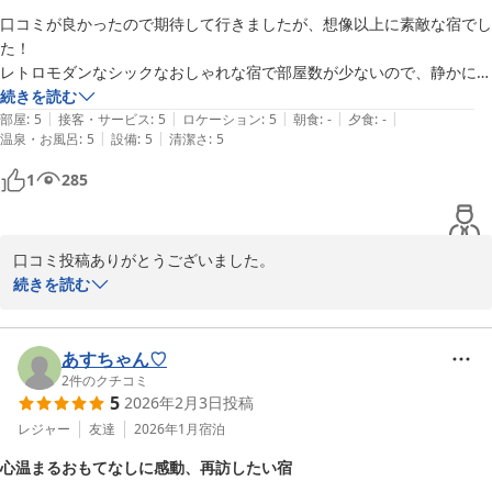
口コミが良かったので期待して行きましたが、想像以上に素敵な宿でし
た！

レトロモダンなシックなおしゃれな宿で部屋数が少ないので、静かに過
ごせます

続きを読む
|
|
|
|
|
部屋
:
5
接客・サービス
:
5
ロケーション
:
5
朝食
:
-
夕食
:
-
|
|
温泉・お風呂
:
5
設備
:
5
清潔さ
:
5
張り切って早く着きましたが荷物を預かってくれて、近くの岡本屋さん
で軽食をとったり、徒歩圏内に温泉が数件あるので行きました！

1
285
硫黄の香りが凄くて明礬温泉のパワーを感じました

宿の温泉がまた凄くて、最高に良い！

口コミ投稿ありがとうございました。

すごく気に入りました

古い宿ではありますが、褒めて頂き大変に嬉しく思っています。

続きを読む
温泉等もお気に入り頂いてありがとうございました。

素泊まりの宿ですが、希望者に朝食を提供してくれて美味しかったで
今後の運営に一段と活力が湧いてきました。

す！

あすちゃん♡
オーナーさんはとても優しいです

2
件のクチコミ
別府明礬温泉 美容・美肌・健康 小宿 －ＹＡＭＡＤＡＹＡ－
5
2026年2月3日
投稿
坂道が多いので、バスの方は行きは地蔵湯前、帰りは明礬から乗るのが
2025-12-02
レジャー
友達
2026年1月
宿泊
いいですよ

心温まるおもてなしに感動、再訪したい宿