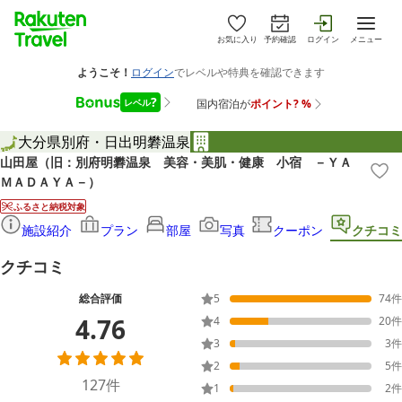
お気に入り
予約確認
ログイン
メニュー
大分県
別府・日出
明礬温泉
山田屋（旧：別府明礬温泉 美容・美肌・健康 小宿 －ＹＡ
ＭＡＤＡＹＡ－）
ふるさと納税対象
施設紹介
プラン
部屋
写真
クーポン
クチコミ
クチコミ
総合評価
5
74
件
4.76
4
20
件
3
3
件
2
5
件
127
件
1
2
件