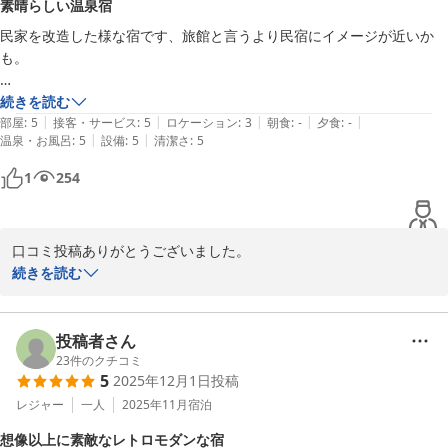
素晴らしい温泉宿
2026-02-13
民家を改造した様な宿です、旅館と言うより民宿にイメージが近いか
も。

宿の２階に上がる階段と、温泉の建物の階段が足腰弱ってる人には辛い
続きを読む
|
|
|
|
|
と感じるかもしれません。

部屋
:
5
接客・サービス
:
5
ロケーション
:
3
朝食
:
-
夕食
:
-
|
|
温泉・お風呂
:
5
設備
:
5
清潔さ
:
5
温泉と宿のご主人の気遣いが素晴らしい宿です、また行きたいです。
1
254
口コミ投稿ありがとうございました。

お気に入り頂いて大変ありがとうございます。

続きを読む
宿の説明までして頂き、しかも私のお褒めの言葉も頂き嬉しい限り
です。

今後の励みにしたいと思います。

投稿者さん
是非またのご利用お待ちしております。YAMADAYA
23
件のクチコミ
5
2025年12月1日
投稿
別府明礬温泉 美容・美肌・健康 小宿 －ＹＡＭＡＤＡＹＡ－
レジャー
一人
2025年11月
宿泊
2025-12-26
想像以上に素敵なレトロモダンな宿