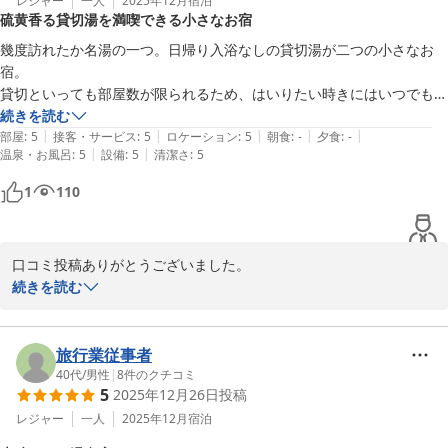
レジャー
一人
2025年12月
宿泊
硫黄香る貸切湯を満喫できる小さなお宿
幾度訪れたか名湯の一つ。日帰り入浴なしの貸切湯が二つの小さなお
宿。

貸切といっても部屋数が限られるため、はいりたい時きにはいつでもは
いれる。

続きを読む
|
|
|
|
|
部屋
:
5
接客・サービス
:
5
ロケーション
:
5
朝食
:
-
夕食
:
-
|
|
温泉・お風呂
:
5
設備
:
5
清潔さ
:
5
チェクイン後に一風呂、夕食後に一風呂、とどめの就寝前に一風呂。朝
飯前、チェックアウトギリギリ一風呂。これがルーティン。

1
110
硫黄の香りが後を引き、風呂上がり後もしばらくポカポカ余韻に浸る。

朝食はパン、サラダにコーヒー。夕食はないのでなにを食べるか考える
口コミ投稿ありがとうございました。

のもまた旅の醍醐味。
静かな自然と温泉

続きを読む
その温泉をしっかりと堪能して頂いたことが、お言葉より伺えま
す。

本当にありがとうございました。

旅行業従事者
是非またのご利用お待ちしております。

40代
/
男性
|
8
件のクチコミ
5
2025年12月26日
投稿
レジャー
一人
2025年12月
宿泊
別府明礬温泉 美容・美肌・健康 小宿 －ＹＡＭＡＤＡＹＡ－