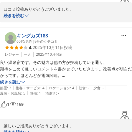
口コミ投稿ありがとうございました。

温泉等に大変心温まるお言葉頂き本当にありがとうございました。

続きを読む
このお言葉を励みに頑張って行きたいと思います。

是非ご家族の皆様のお越しをお待ちしています。

YAMADAYA
キングカズ183
60代
/
男性
|
9
件のクチコミ
2025-11-04
4
2025年10月11日
投稿
レジャー
一人
2025年10月
宿泊
良い温泉宿です。その魅力は他の方が投稿している通り。

期待をこめて厳しいコメントを書かせていただきます。改善点が明白だ
からです。ほとんどが電気関連。

・Wi-Fiが弱くて、端の部屋には届かない

続きを読む
|
|
|
|
|
・冷蔵庫の音がうるさい

部屋
:
2
接客・サービス
:
4
ロケーション
:
4
朝食
:
-
夕食
:
-
|
|
温泉・お風呂
:
5
設備
:
1
清潔さ
:
-
・照明が明るすぎる

・照明スイッチの位置がどれも遠く、手元にない

1
169
・カーテンが遮光になっていない

部屋の照明については、以前に他の客から暗いと言われて明るくされた
そう。それは読書灯を追加すれば済んだこと。ここまで明るくては眩し
厳しいご指摘ありがとうございます。	

いし、間接照明が台無しです。