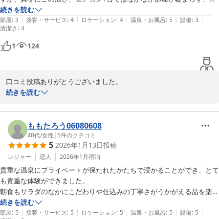
がりの私には少々厳しい面もありました。でも、それを上回るほどのお
続きを読む
|
|
|
|
|
湯の良さと朝のサービスのミニ朝食のサラダの美味しさに満足です。お
部屋
:
3
接客・サービス
:
4
ロケーション
:
4
温泉・お風呂
:
5
設備
:
3
清潔さ
:
4
食事は出されていないそうですが、お茶菓子もすごく美味しかったの
で、きっと以前提供されていた夕食も美味しかったのだろうなーと思い
1
124
ました。ありがとうございました。
口コミ投稿ありがとうございました。

温泉お気に入り頂いて大変嬉しく思います。

続きを読む
食事提供にはご迷惑をおかけしていますので

せめて朝食だけでもサービスで提供させて頂いています。

満足頂いて良かったです。

ももたろう06080608
是非またのご利用お待ちしております。

40代
/
女性
|
5
件のクチコミ
5
2026年1月13日
投稿
YAMADAYA

レジャー
恋人
2026年1月
宿泊
貴重な温泉にプライベートが保たれたかたちで浸かることができ、とて
別府明礬温泉 美容・美肌・健康 小宿 －ＹＡＭＡＤＡＹＡ－
も貴重な体験ができました。

2026-02-01
朝食もサラダのなかにこだわりや仕込みの丁寧さがうかがえる品を楽し
み、感謝いたします。

続きを読む
|
|
|
|
|
オーナーさまがたにはお身体ご自愛いただき、

部屋
:
5
接客・サービス
:
5
ロケーション
:
5
温泉・お風呂
:
5
設備
:
5