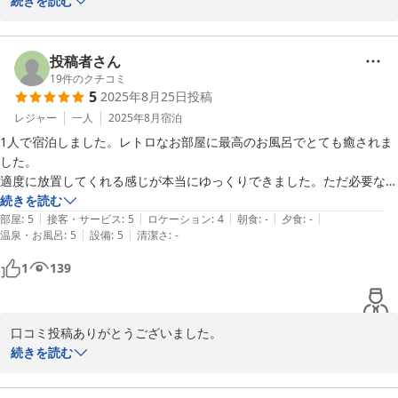
WI-FI等については改善できる事は早急に改善したいと思います。	

続きを読む
カーテンは遮光カーテンを使用しています。	

その他の件については、明礬ですので電化製品が直ぐ壊れる中お客
様の要望によりいろいろ改善してきたつもりです。	

投稿者さん
お客様のご指摘は大変良くわかりますが、個人的な感覚での対応に
19
件のクチコミ
5
2025年8月25日
投稿
は全て改善は出来かねないことをご理解	

頂きたいと思います。	

レジャー
一人
2025年8月
宿泊
1人で宿泊しました。レトロなお部屋に最高のお風呂でとても癒されま
した。

適度に放置してくれる感じが本当にゆっくりできました。ただ必要な説
2025-10-12
明はいただけますし、宿の方はとても優しいです。

続きを読む
|
|
|
|
|
部屋
:
5
接客・サービス
:
5
ロケーション
:
4
朝食
:
-
夕食
:
-
|
|
温泉・お風呂
:
5
設備
:
5
清潔さ
:
-
1人か2人で静かに癒されに行きたい方におすすめなお宿だと思いま
す。

1
139
口コミ投稿ありがとうございました。

たまたまお一人でしたので寂しさもある反面全てを貸切に出来たの
続きを読む
で大変に良かったと思います。

心温まる投稿大変ありがとうございましたYAMADAYA
