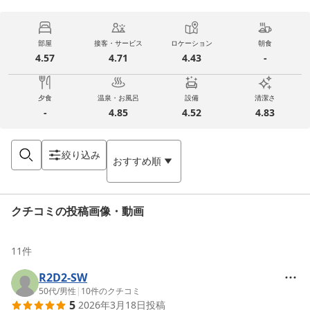
部屋
接客・サービス
ロケーション
朝食
4.57
4.71
4.43
-
夕食
温泉・お風呂
設備
清潔さ
-
4.85
4.52
4.83
絞り込み
おすすめ順
クチコミの投稿画像・動画
11
件
R2D2-SW
50代
/
男性
|
10
件のクチコミ
5
2026年3月18日
投稿