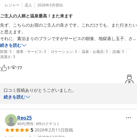
レジャー
恋人
2026年3月
宿泊
ご主人の人柄と温泉最高！また来ます
先ず、こちらのお宿のご主人の良さです。これだけでも、また行きたい
と思えます。

それに、素泊まりのプランですがサービスの朝食、地獄蒸し玉子、さつ
まいもとても美味しいです。

続きを読む
|
|
|
|
|
温泉、これは最高です。泉質！何度も入りたくなります。

部屋
:
5
接客・サービス
:
5
ロケーション
:
5
温泉・お風呂
:
5
設備
:
5
清潔さ
:
5
お部屋も最初は湯治宿ポイかなと思っていましたが、とてもモダンな感
じですよ。

1
77
また、お伺いしますので宜しくお願い致します。
口コミ投稿ありがとうございました。

大変に心温まるお言葉頂き身に余る光栄です。

続きを読む
今後とも当宿を可愛がっていただけるように頑張っていきたいと思
います。

是非またのご利用お待ちしております。
Reo25
40代
/
男性
|
4
件のクチコミ
別府明礬温泉 美容・美肌・健康 小宿 －ＹＡＭＡＤＡＹＡ－
5
2026年2月11日
投稿
2026-03-18