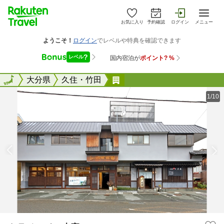
お気に入り
予約確認
ログイン
メニュー
全国
全国
大分県
久住・竹田
トラベルイン吉富
1/10