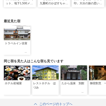
ット、地下1,500メー
九重町のかぼすちゃ
印」大分の旅の思い出
トルから沸く大地の恵
ん、悲願の全国2位に
のコレクション
み
最近見た宿
トラベルイン吉富
同じ宿を見た人はこんな宿も見ています
ホテル岩城屋
レストホテル ほ
たから温泉 別館
御宿割烹 
づみ
このページのトップへ