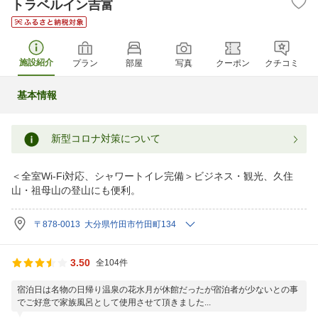
トラベルイン吉富
施設紹介
プラン
部屋
写真
クーポン
クチコミ
基本情報
新型コロナ対策について
＜全室Wi-Fi対応、シャワートイレ完備＞ビジネス・観光、久住
山・祖母山の登山にも便利。
〒878-0013 大分県竹田市竹田町134
3.50
全104件
宿泊日は名物の日帰り温泉の花水月が休館だったが宿泊者が少ないとの事
でご好意で家族風呂として使用させて頂きました...