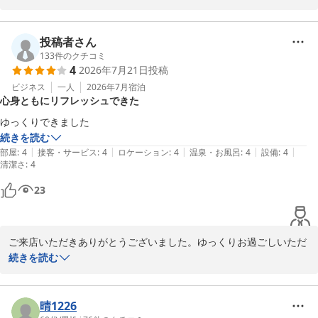
稲荷大社へのお参りの際に便利とのお言葉、大変嬉しく思います。
また、月刊京都をお楽しみいただけたとのこと、私たちも嬉しく感
じています。

投稿者さん
133
件のクチコミ
4
2026年7月21日
投稿
今後も快適にご滞在いただけるよう努めてまいりますので、またの
お越しをお待ちしております。

ビジネス
一人
2026年7月
宿泊
心身ともにリフレッシュできた
アーバンホテル京都
ゆっくりできました
続きを読む
アーバンホテル京都
|
|
|
|
|
部屋
:
4
接客・サービス
:
4
ロケーション
:
4
温泉・お風呂
:
4
設備
:
4
2026-07-23
清潔さ
:
4
23
ご来店いただきありがとうございました。ゆっくりお過ごしいただ
けたとのことで、大変嬉しく思います。次回もリラックスした時間
続きを読む
をお楽しみいただけるよう心掛けます。またのご来店をお待ちして
おります。

晴1226