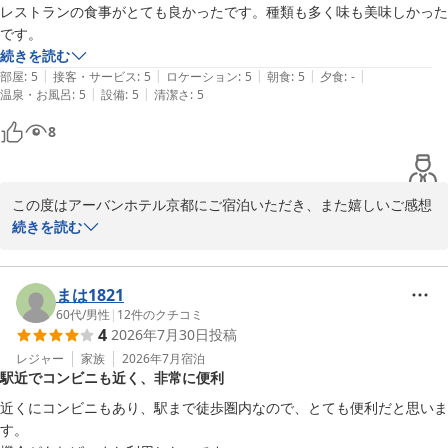
をおかけし申し訳ございませんでした。

レストランの食事がとても良かったです。種類も多く味も美味しかった
いただいたご意見は、今後より快適にお過ごしいただけるホテルづ
です。
くりの参考とさせていただきます。

続きを読む
|
|
|
|
|
部屋
:
5
接客・サービス
:
5
ロケーション
:
5
朝食
:
5
夕食
:
-
また京都へお越しの際は、ぜひご利用くださいませ。

|
|
温泉・お風呂
:
5
設備
:
5
清潔さ
:
5
スタッフ一同、心よりお待ちしております。

8
アーバンホテル京都

フロント
この度はアーバンホテル京都にご宿泊いただき、また嬉しいご感想
アーバンホテル京都
をお寄せいただき誠にありがとうございます。

続きを読む
2026-05-25
レストランでのお食事にご満足いただけたとのこと、大変嬉しく拝
読いたしました。お料理の種類や味についてお褒めの言葉をいただ
まは1821
き、レストランスタッフにとっても大きな励みとなります。

60代
/
男性
|
12
件のクチコミ
4
2026年7月30日
投稿
これからも皆様に美味しいお食事と快適なご滞在をご提供できるよ
レジャー
家族
2026年7月
宿泊
駅近でコンビニも近く、非常に便利
う、より一層努めてまいります。

近くにコンビニもあり、駅まで徒歩圏内なので、とても便利だと思いま
また京都へお越しの際は、ぜひアーバンホテル京都をご利用くださ
す。

いませ。スタッフ一同、心よりお待ちしております。
