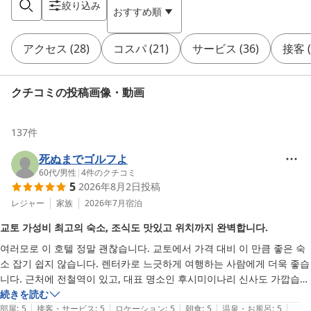
絞り込み
おすすめ順
アクセス
(
28
)
コスパ
(
21
)
サービス
(
36
)
接客
(
クチコミの投稿画像・動画
137
件
死ぬまでゴルフよ
60代
/
男性
|
4
件のクチコミ
5
2026年8月2日
投稿
レジャー
家族
2026年7月
宿泊
교토 가성비 최고의 숙소, 조식도 맛있고 위치까지 완벽합니다.
여러모로 이 호텔 정말 괜찮습니다. 교토에서 가격 대비 이 만큼 좋은 숙
소 잡기 쉽지 않습니다. 렌터카로 느긋하게 여행하는 사람에게 더욱 좋습
니다. 근처에 전철역이 있고, 대표 명소인 후시미이나리 신사도 가깝습니
다. 조식도 맛있습니다. 추천합니다~~!!
続きを読む
|
|
|
|
|
部屋
:
5
接客・サービス
:
5
ロケーション
:
5
朝食
:
5
温泉・お風呂
:
5