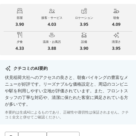
部屋
接客・サービス
ロケーション
朝食
3.90
4.03
3.95
4.09
夕食
温泉・お風呂
設備
清潔さ
4.33
3.88
3.90
3.95
クチコミのAI要約
伏見稲荷大社へのアクセスの良さと、朝食バイキングの豊富なメ
ニューが好評です。リーズナブルな価格設定と、周辺のコンビニ
や駅を利用しやすい立地が評価されています。また、フロントス
タッフの丁寧な対応や、清潔に保たれた客室に満足されている方
が多いです。
本要約は生成AIによるものであり、正確性や適切性は保証されません。クチ
コミ全文と併せてご確認ください。