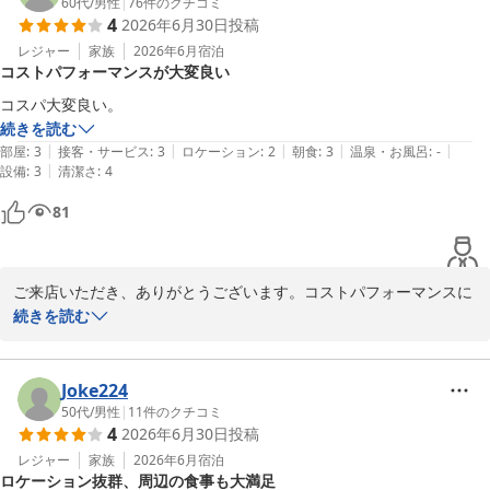
アーバンホテル京都
60代
/
男性
|
76
件のクチコミ
4
2026年6月30日
投稿
アーバンホテル京都
レジャー
家族
2026年6月
宿泊
2026-07-21
コストパフォーマンスが大変良い
コスパ大変良い。
続きを読む
|
|
|
|
|
部屋
:
3
接客・サービス
:
3
ロケーション
:
2
朝食
:
3
温泉・お風呂
:
-
|
設備
:
3
清潔さ
:
4
81
ご来店いただき、ありがとうございます。コストパフォーマンスに
ご満足いただけたとのこと、大変嬉しく思います。今後もお客様に
続きを読む
喜んでいただけるよう努めて参りますので、ぜひまたのご来店をお
待ちしております。

Joke224
アーバンホテル京都
50代
/
男性
|
11
件のクチコミ
4
2026年6月30日
投稿
アーバンホテル京都
レジャー
家族
2026年6月
宿泊
2026-07-02
ロケーション抜群、周辺の食事も大満足