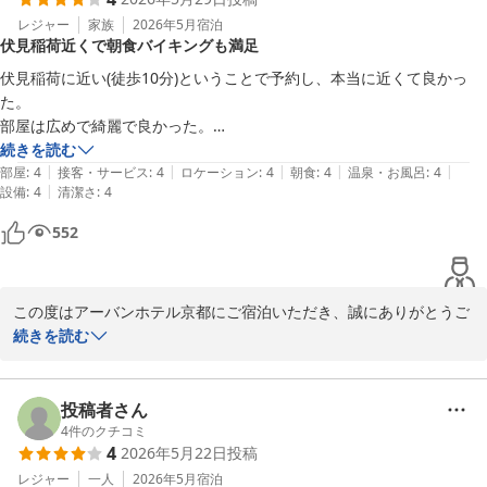
当ホテルの立地や11時チェックアウト、朝食営業時間がお客様のご
ホテルのサービスの配置にも難ありで、無料で頂ける冷たいレモン水や
予定にお役立ていただけたとのこと、大変嬉しく拝読いたしまし
レジャー
家族
2026年5月
宿泊
ウーロン茶はとても良かったのですが、フロントからは見えないエレベ
伏見稲荷近くで朝食バイキングも満足
た。早朝の伏見稲荷大社や稲荷山へのご参拝を満喫されたご様子を
ーター前にサーバーを設置している為に、紙コップが無くなっているの
伺い、私どもも嬉しく存じます。また、フロントスタッフの対応に
を何度も見掛けました。丁度飲みたい時に紙コップが無かったので１度
伏見稲荷に近い(徒歩10分)ということで予約し、本当に近くて良かっ
つきましてもお褒めのお言葉をいただき、誠にありがとうございま
は声を掛けましたが、１泊２日の間で何度も無くなっているのを見るの
た。

す。

は明らかに管理が出来ていないと思います。フロントから見える位置に
部屋は広めで綺麗で良かった。

サーバーを設置するだけで解消出来る問題だと思われます。

朝食付きプランで予約時期待していなかったが、バイキングで種類も多
続きを読む
一方で、朝食会場の導線につきましては、ご不便をおかけし申し訳
|
|
|
|
|
く美味しくて満足しました。

部屋
:
4
接客・サービス
:
4
ロケーション
:
4
朝食
:
4
温泉・お風呂
:
4
ございませんでした。せっかく豊富なメニューをご用意しておりな
|
設備
:
4
清潔さ
:
4
リーズナブルなお値段で泊まらせて頂いて全体的にはとても満足してい
また泊まりたいと思います。
がら、混雑や動線の分かりづらさにより十分にお楽しみいただけな
るのですが、上のような点がどうしても引っ掛かり星は４つにしまし
552
かったことを残念に思っております。いただいたご意見はレストラ
た。

ンスタッフとも共有し、より快適にご利用いただける環境づくりの
フロントの方の対応も丁寧でとても良かっただけに、勿体ないと思いま
参考とさせていただきます。

した。
この度はアーバンホテル京都にご宿泊いただき、誠にありがとうご
また、ウェルカムドリンクコーナーの紙コップ補充につきまして
ざいます。

続きを読む
も、ご不便をおかけし申し訳ございませんでした。補充状況の確認
体制について改めて見直しを行い、より快適にご利用いただけるよ
伏見稲荷大社へのアクセスの良さを理由に当ホテルをお選びいただ
う改善に努めてまいります。

き、ご満足いただけたとのこと、大変嬉しく拝読いたしました。お
投稿者さん
客様のおっしゃる通り、伏見稲荷大社までは徒歩約10分と観光に便
4
件のクチコミ
4
2026年5月22日
投稿
貴重なご意見と温かいお言葉をお寄せいただき、誠にありがとうご
利な立地でございます。

ざいました。今後もより良いホテルを目指してサービス向上に努め
レジャー
一人
2026年5月
宿泊