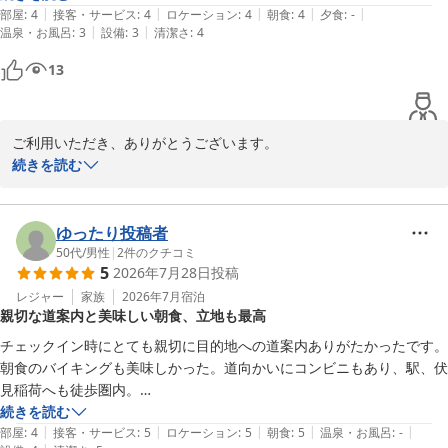
|
|
|
|
|
部屋
:
4
接客・サービス
:
4
ロケーション
:
4
朝食
:
4
夕食
:
-
|
|
温泉・お風呂
:
3
設備
:
3
清潔さ
:
4
13
ご利用いただき、ありがとうございます。

続きを読む
立地や朝食の内容についてお褒めいただき、大変嬉しく思います。 

快適な滞在を提供できたようで何よりです。今後ともお客様にご満
ゆったり投稿者
足いただけるよう努めてまいりますので、ぜひまたのご利用をお待
50代
/
男性
|
2
件のクチコミ
5
2026年7月28日
投稿
ちしております。

レジャー
家族
2026年7月
宿泊
親切な道案内と美味しい朝食、立地も最高
アーバンホテル京都
チェックイン時にとても親切に目的地への道案内ありがたかったです。
アーバンホテル京都
朝食のバイキングも美味しかった。道向かいにコンビニもあり、駅、伏
2026-07-31
見稲荷へも徒歩圏内。

また機会があればリピートさせて頂きます
続きを読む
|
|
|
|
|
部屋
:
4
接客・サービス
:
5
ロケーション
:
5
朝食
:
5
温泉・お風呂
:
-