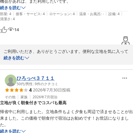
機会があれば、また利用したいです。
続きを読む
アーバンホテル京都
|
|
|
|
|
部屋
:
4
接客・サービス
:
4
ロケーション
:
4
温泉・お風呂
:
-
設備
:
4
清潔さ
:
4
アーバンホテル京都
14
2026-08-03
ご利用いただき、ありがとうございます。便利な立地を気に入って
いただけて嬉しく思います。

続きを読む
次回のご来店を心よりお待ちしております。

ひろっぺ３７１１
アーバンホテル京都
50代
/
男性
|
9
件のクチコミ
4
2026年7月30日
投稿
アーバンホテル京都
その他
家族
2026年7月
宿泊
2026-07-31
立地が良く朝食付きでコスパも最高
帰省中に利用しました。立地条件もよく夕食も周辺で済ませることが出
来ました。この価格で朝食付で宿泊はお勧めです！お世話になりまし
た。
続きを読む