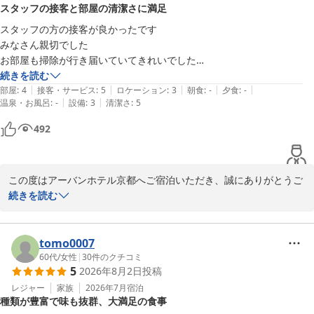
スタッフの接客と部屋の清潔さに満足
てまいりますので、また京都へお越しの際はぜひアーバンホテル京
また、お部屋の広さや清潔さに加え、朝食バイキングにつきまして
都をご利用くださいませ。

もご満足いただけたとのお言葉をいただき、大変光栄でございま
スタッフの方の接客が良かったです

す。朝食は京都らしいおばんざいをはじめ、さまざまなお料理をご
みなさん親切でした

スタッフ一同、心よりお待ち申し上げております。

用意しておりますので、お楽しみいただけたようで何よりです。

お部屋も掃除が行き届いていてきれいでした

空調の吹き出し口がベッドに直接当たらない配置なのがありがたかった
続きを読む
アーバンホテル京都
「また泊まりたい」とのお言葉は、私どもにとって何よりの励みで
|
|
|
|
|
です！

部屋
:
4
接客・サービス
:
5
ロケーション
:
3
朝食
:
-
夕食
:
-
ございます。今後も快適にお過ごしいただけるホテルを目指し、ス
|
|
温泉・お風呂
:
-
設備
:
3
清潔さ
:
5
気になったのは、コンセントの位置が使いづらかったです、ベッドサイ
アーバンホテル京都
タッフ一同努めてまいります。

ドにあると良かった

492
2026-06-17
あとはお部屋にハンドソープが欲しかったです
また京都へお越しの際は、ぜひアーバンホテル京都をご利用くださ
いませ。

お客様のご来館を心よりお待ちしております。

この度はアーバンホテル京都へご宿泊いただき、誠にありがとうご
ざいます。

続きを読む
アーバンホテル京都
スタッフの接客につきまして温かいお言葉をいただき、大変嬉しく
アーバンホテル京都
拝読いたしました。

tomo0007
2026-05-30
また、お部屋の清掃や空調の配置についてもご満足いただけたよう
60代
/
女性
|
30
件のクチコミ
5
2026年8月2日
投稿
で安心しております。

レジャー
家族
2026年7月
宿泊
種類が豊富で味も抜群、大満足の食事
一方で、コンセントの位置やハンドソープにつきましては、ご不便