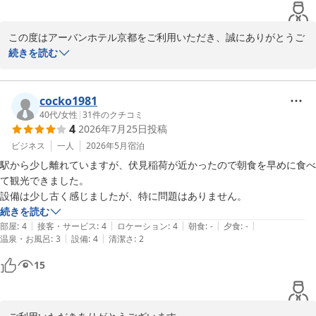
アーバンホテル京都
2026-07-28
この度はアーバンホテル京都をご利用いただき、誠にありがとうご
ざいます。

続きを読む
「安くて清潔でとても良かった」とのお言葉をいただき、大変嬉し
く拝読いたしました。

cocko1981
40代
/
女性
|
31
件のクチコミ
4
2026年7月25日
投稿
快適にお過ごしいただけたご様子が伺え、スタッフ一同何よりの励
みとなります。これからも価格以上の価値を感じていただけるよ
ビジネス
一人
2026年5月
宿泊
う、清潔で快適な環境づくりとサービスの向上に努めてまいりま
駅から少し離れていますが、伏見稲荷が近かったので朝食を早めに食べ
す。

て観光できました。

設備は少し古く感じましたが、特に問題はありません。
また京都へお越しの際は、ぜひアーバンホテル京都をご利用くださ
続きを読む
いませ。

|
|
|
|
|
部屋
:
4
接客・サービス
:
4
ロケーション
:
4
朝食
:
-
夕食
:
-
スタッフ一同、心よりお待ちしております。

|
|
温泉・お風呂
:
3
設備
:
4
清潔さ
:
2
15
アーバンホテル京都　
アーバンホテル京都
2026-07-27