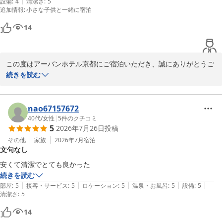
|
設備
:
4
清潔さ
:
5
追加情報
:
小さな子供と一緒に宿泊
14
この度はアーバンホテル京都にご宿泊いただき、誠にありがとうご
ざいました。

続きを読む
チェックイン時のスタッフの道案内がお役に立てたとのこと、大変
嬉しく拝読いたしました。また、朝食バイキングにつきましても
nao67157672
「美味しかった」とのお言葉をいただき、ありがとうございます。

40代
/
女性
|
5
件のクチコミ
5
2026年7月26日
投稿
さらに、ホテル前のコンビニや最寄り駅、伏見稲荷大社へのアクセ
その他
家族
2026年7月
宿泊
文句なし
スなど、立地面にもご満足いただけたようで何よりでございます。

「また利用したい」とのお言葉を励みに、これからも快適にお過ご
続きを読む
しいただけるホテルを目指し、サービス向上に努めてまいります。

|
|
|
|
|
部屋
:
5
接客・サービス
:
5
ロケーション
:
5
温泉・お風呂
:
5
設備
:
5
清潔さ
:
5
また京都へお越しの際は、ぜひアーバンホテル京都をご利用くださ
14
いませ。スタッフ一同、心よりお待ちしております。