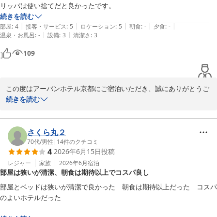
2026-07-02
リッパは使い捨てだと良かったです。
続きを読む
|
|
|
|
|
部屋
:
4
接客・サービス
:
5
ロケーション
:
5
朝食
:
-
夕食
:
-
|
|
温泉・お風呂
:
-
設備
:
3
清潔さ
:
3
109
この度はアーバンホテル京都にご宿泊いただき、誠にありがとうご
ざいます。

続きを読む
龍谷大学へのアクセスの良さにご満足いただけたとのこと、大変嬉
しく存じます。快適にご滞在いただけたようで何よりでございま
さくら丸２
す。

70代
/
男性
|
14
件のクチコミ
4
2026年6月15日
投稿
また、スリッパにつきまして貴重なご意見をお寄せいただき、あり
レジャー
家族
2026年6月
宿泊
部屋は狭いが清潔、朝食は期待以上でコスパ良し
がとうございます。いただいたご意見は今後のサービス向上の参考
とさせていただきます。

部屋とベッドは狭いが清潔で良かった　朝食は期待以上だった　コスパ
のよいホテルだった

これからもお客様により快適にお過ごしいただけるホテルを目指し
てまいります。また京都へお越しの際は、ぜひアーバンホテル京都