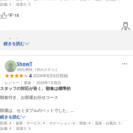
|
設備
:
5
清潔さ
:
5
18
     ,     .

続きを読む
"   "      .     ,     ,         .

         .

ShowT
30代
/
男性
|
1
件のクチコミ
4
2026年8月6日
投稿
          .

   .
レジャー
家族
2026年7月
宿泊
スタッフの対応が良く、朝食は標準的
アーバンホテル京都
朝食付き、お部屋お任せコース

2026-08-03
部屋は、セミダブルのベットでした。

基本、寝る以外あまりしないので、まぁ充分かな。

続きを読む
|
|
|
|
|
朝食バイキングのおばんざいってのを期待してたが、思ったより。

部屋
:
4
接客・サービス
:
4
ロケーション
:
4
朝食
:
4
温泉・お風呂
:
3
|
設備
:
4
清潔さ
:
3
全体的によくある、ビジホの朝食よりちょい良いかな！って感じ。
