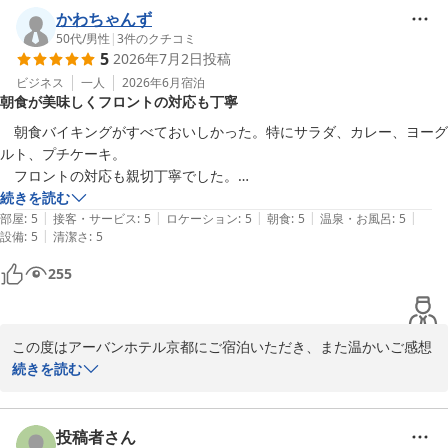
同励みになります。

かわちゃんず
50代
/
男性
|
3
件のクチコミ
5
2026年7月2日
投稿
伏見稲荷大社の静かな朝を楽しめたとのこと、本当に良かったで
す。建物や雰囲気を気に入っていただき、感謝申し上げます。

ビジネス
一人
2026年6月
宿泊
朝食が美味しくフロントの対応も丁寧
またのご利用を心よりお待ちしております。

　朝食バイキングがすべておいしかった。特にサラダ、カレー、ヨーグ
ルト、プチケーキ。

アーバンホテル京都
　フロントの対応も親切丁寧でした。

　駐車場も宿泊期間中何日でも1500円でした。

続きを読む
アーバンホテル京都
|
|
|
|
|
　コスパ、品質⭐4.3

部屋
:
5
接客・サービス
:
5
ロケーション
:
5
朝食
:
5
温泉・お風呂
:
5
2026-07-08
|
設備
:
5
清潔さ
:
5
　また来年定時株主総会が京都市内であるので、宿泊する予定です。
255
この度はアーバンホテル京都にご宿泊いただき、また温かいご感想
をお寄せいただき誠にありがとうございます。

続きを読む
朝食バイキングにつきまして、「すべておいしかった」とのお言葉
をいただき、大変嬉しく拝読いたしました。特にサラダやカレー、
投稿者さん