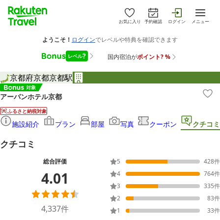
お気に入り
予約確認
ログイン
メニュー
京都府
京都
京都駅
アーバンホテル京都
ふるさと納税対象
施設紹介
プラン
部屋
写真
クーポン
クチコミ
クチコミ
総合評価
5
428
件
4.01
4
764
件
3
335
件
2
83
件
4,337
件
1
33
件