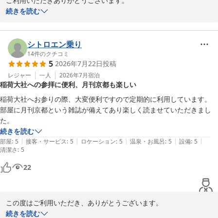
ご利用いただきありがとうございます。

続きを読む
駅からの距離についてご理解いただき、また伏見稲荷の観光も楽し
めたとのこと、大変嬉しく思います。設備に関しての貴重なご意見
もありがとうございます。今後、さらに快適な環境をご提供できる
シトロエン乗り
よう努めてまいります。

14
件のクチコミ
5
2026年7月22日
投稿
またのご来館をお待ちしております。

レジャー
一人
2026年7月
宿泊
稲荷大社への参拝に便利、月刊京都も楽しい
アーバンホテル京都
稲荷大社へお参りの際、大変便利ですので定期的に利用しています。

部屋に月刊京都という雑誌が備えてあり楽しく読ませていただきまし
アーバンホテル京都
た。
2026-07-26
続きを読む
|
|
|
|
|
部屋
:
5
接客・サービス
:
5
ロケーション
:
5
温泉・お風呂
:
5
設備
:
5
清潔さ
:
5
22
この度はご利用いただき、ありがとうございます。

続きを読む