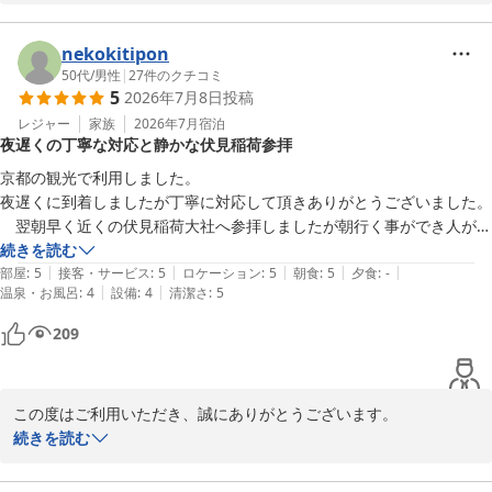
遅い時間でも親切な対応をお褒めいただき、大変嬉しく思っており
ます。また、駐車場のサービスがご旅行に役立ったとのこと、何よ
りです。

nekokitipon
50代
/
男性
|
27
件のクチコミ
5
2026年7月8日
投稿
価格やサービス面についてもご満足いただけたようで、私たちにと
って大変励みになります。

レジャー
家族
2026年7月
宿泊
夜遅くの丁寧な対応と静かな伏見稲荷参拝
今後とも、お客様に快適にお過ごしいただけるよう努めて参ります
京都の観光で利用しました。

ので、またのご利用を心よりお待ちしています。

夜遅くに到着しましたが丁寧に対応して頂きありがとうございました。

　翌朝早く近くの伏見稲荷大社へ参拝しましたが朝行く事ができ人が居
アーバンホテル京都
ない静かな伏見稲荷を見る事ができました。

続きを読む
|
|
|
|
|
　建物全体が綺麗で落ち着いていてとても良かったです。
部屋
:
5
接客・サービス
:
5
ロケーション
:
5
朝食
:
5
夕食
:
-
アーバンホテル京都
|
|
温泉・お風呂
:
4
設備
:
4
清潔さ
:
5
2026-07-20
209
この度はご利用いただき、誠にありがとうございます。

続きを読む
京都観光の大切なひとときをお手伝いできたこと、大変嬉しく思い
ます。夜遅くの到着でもご満足いただけたとのことで、スタッフ一