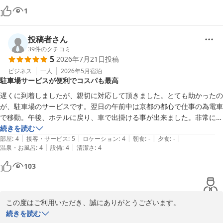
1
投稿者さん
39
件のクチコミ
5
2026年7月21日
投稿
ビジネス
一人
2026年5月
宿泊
駐車場サービスが便利でコスパも最高
遅くに到着しましたが、親切に対応して頂きました。とても助かったの
が、駐車場のサービスです。翌日の午前中は京都の都心で仕事の為電車
で移動。午後、ホテルに戻り、車で出掛ける事が出来ました。非常に助
かり、ありがたかったです。価格面も、サービス面含め、コスパが良い
続きを読む
|
|
|
|
|
と感じました。
部屋
:
4
接客・サービス
:
5
ロケーション
:
4
朝食
:
-
夕食
:
-
|
|
温泉・お風呂
:
4
設備
:
4
清潔さ
:
4
103
この度はご利用いただき、誠にありがとうございます。

続きを読む