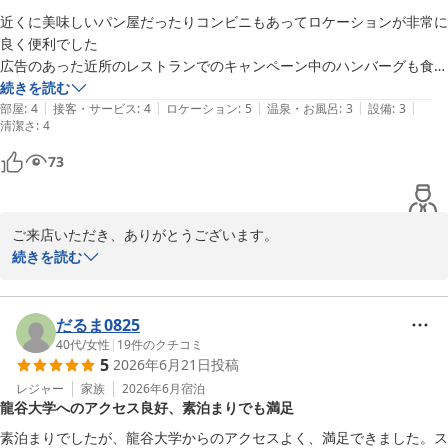
近くに美味しいパン屋だったりコンビニもあってロケーションが非常に
良く便利でした

広告のあった近所のレストランでのキャンペーン中のハンバーグも食べ
に行きましたが美味しかったです
続きを読む
|
|
|
|
|
部屋
:
4
接客・サービス
:
4
ロケーション
:
5
温泉・お風呂
:
3
設備
:
3
清潔さ
:
4
73
ご来店いただき、ありがとうございます。

続きを読む
便利なロケーションを気に入っていただけて嬉しいです。また、ハ
ンバーグも楽しんでいただけたとのことで、光栄です。

今後もさらなるサービス向上に努めてまいりますので、またのご来
だるま0825
店をお待ちしております。

40代
/
女性
|
19
件のクチコミ
5
2026年6月21日
投稿
アーバンホテル京都
レジャー
家族
2026年6月
宿泊
龍谷大学へのアクセス良好、素泊まりでも満足
アーバンホテル京都
素泊まりでしたが、龍谷大学からのアクセスよく、満足できました。ス