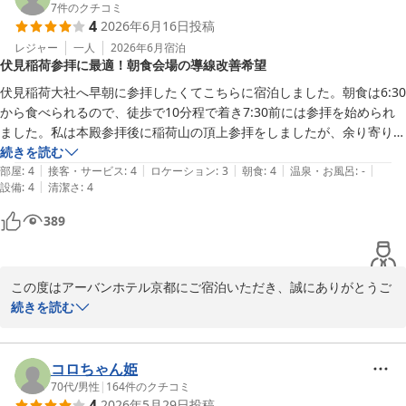
ヨーグルト、プチケーキをお気に召していただけたとのこと、朝食
7
件のクチコミ
4
2026年6月16日
投稿
スタッフにとっても大きな励みになります。

レジャー
一人
2026年6月
宿泊
伏見稲荷参拝に最適！朝食会場の導線改善希望
また、フロントスタッフの対応や駐車場料金につきましてもご満足
いただけたようで安心いたしました。「コスパ、品質4.3」との評
伏見稲荷大社へ早朝に参拝したくてこちらに宿泊しました。朝食は6:30
価をいただけましたこと、心より感謝申し上げます。

から食べられるので、徒歩で10分程で着き7:30前には参拝を始められ
ました。私は本殿参拝後に稲荷山の頂上参拝をしましたが、余り寄り道
来年の京都市内での定時株主総会の際にもご利用をご予定とのこ
をしなかったので10:00前にはホテルに帰って来られました。

続きを読む
と、大変光栄に存じます。次回も快適にお過ごしいただけるよう、
|
|
|
|
|
こちらは有り難い事にチェックアウトが11:00とゆっくりなので、参拝
部屋
:
4
接客・サービス
:
4
ロケーション
:
3
朝食
:
4
温泉・お風呂
:
-
スタッフ一同より良いサービスの提供に努めてまいります。

|
設備
:
4
清潔さ
:
4
をして汗だくになりましたがシャワーを浴びて着替えてからチェックア
ウトする余裕があります。伏見稲荷大社参拝目的の方には、絶対お勧め
389
またお客様にお会いできます日を心よりお待ちしております。

のホテルです。

朝食のバイキングは品数が多くて楽しめましたが、入口に入ってすぐに
アーバンホテル京都
バイキングの台があって席は奥の方なので、バイキングの付近が人でご
この度はアーバンホテル京都にご宿泊いただき、誠にありがとうご
ちゃごちゃしていて効率がとても悪かったです。並んでいる人達からも
アーバンホテル京都
ざいます。

続きを読む
『どうやって動くのか分かりにくい』という声が聞こえていました。バ
2026-07-03
イキングの台をフロアの中ほどか入口から離れた奥に移動するなど、導
また、伏見稲荷大社へのご参拝を目的としたご滞在のご感想を詳し
線の工夫が必要です。折角メニューは沢山あるのに、ごちゃごちゃした
くお寄せいただき、重ねて御礼申し上げます。

コロちゃん姫
列に何度も並ぶ状態が面倒になり、再びお料理を取りに行くのは諦めま
70代
/
男性
|
164
件のクチコミ
した。

4
2026年5月29日
投稿