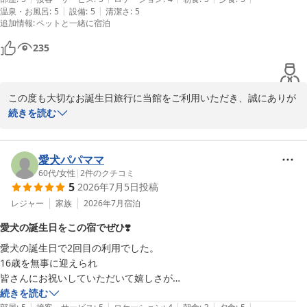
|
|
温泉・お風呂
:
5
設備
:
5
清潔さ
:
5
や家族風呂、岩盤浴、カラオケなどどこも一緒に行けます。

また来年、ご家族の皆様とSちゃんにお会いできます日を心よりお
追加情報
:
ペットと一緒に宿泊
②館内での飲み物はオールインクルーシブです。ソフトドリンク以外に
待ちしております。

もビール、焼酎、ワイン、ハイボールなど豊富で部屋への持ち込みOK
改めまして、この度は当館にご宿泊いただき、誠にありがとうござ
235
です。

いました。

③綺麗なドッグラン

またの「おかえり」を心よりお待ちしております。
以前は雨が降った後だと、汚れてしまう感じでしたが人工芝になったの
愛犬お宿 伊豆高原
この度も大切なお誕生日旅行に当館をご利用いただき、誠にありが
で雨上がりでも汚れなくなって使い勝手が良くなりました。

とうございました。

続きを読む
2026-07-30
④優しいスタッフたち

常にワンコに声かけてくれて遊んでくれます。

先代のMちゃん(ワンちゃんの名前は伏せさせていただきますね)の
またちょっと話した内容でも他のスタッフさんに共有されます。

頃から毎年のようにお帰りいただき、長きにわたり当館をご愛顧い
愛犬パパママ
チェックイン時に先代犬が昨年亡くなった事を伝えたら、夕飯時に先代
ただいておりますこと、スタッフ一同心より感謝申し上げます。

60代
/
女性
|
2
件のクチコミ
犬様にと陰膳を用意して下さいました。
5
2026年7月5日
投稿
「ここほどワンコメインで楽しめる宿はありません」とのお言葉を
レジャー
家族
2026年7月
宿泊
頂戴し、大変光栄でございます。

愛犬の誕生日をこの宿でぜひ❣️
ワンちゃんと館内のほとんどの施設で一緒にお過ごしいただけるこ
愛犬の誕生日で2回目の利用でした。

とや、オールインクルーシブのお飲み物、人工芝へリニューアルし
16歳を無事に迎えられ

たドッグランなどもご満足いただけたようで嬉しく拝読いたしまし
皆さんにお祝いしていただいて嬉しさが

た。

倍増しました。

続きを読む
|
|
|
|
|