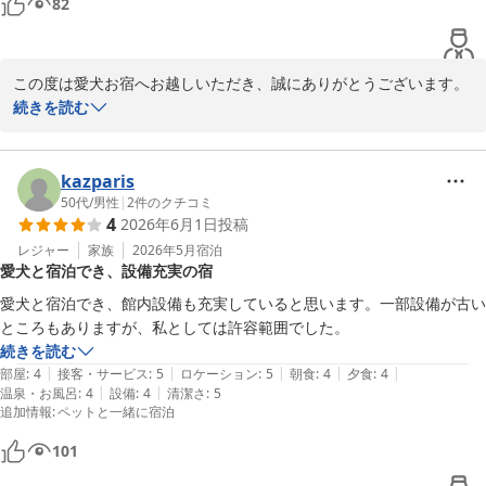
82
改めまして、この度は当館にご宿泊いただき、誠にありがとうござ
いました。

またの「おかえり」を心よりお待ちしております。
この度は愛犬お宿へお越しいただき、誠にありがとうございます。

愛犬お宿 伊豆高原
続きを読む
2026-08-07
当館では大浴場以外の全ての施設を愛犬と一緒にご利用いただけま
すので、その点をお喜びいただけたようで大変嬉しく存じます。ま
た、フリードリンクサービスもご満足いただけたとのこと、何より
kazparis
でございます。

50代
/
男性
|
2
件のクチコミ
4
2026年6月1日
投稿
ご滞在中は、人懐っこくなでなでが大好きなKちゃん(ワンちゃんの
レジャー
家族
2026年5月
宿泊
愛犬と宿泊でき、設備充実の宿
名前は伏せさせていただきますね)にもお会いすることができ、スタ
ッフも癒しの時間をいただきました。お友達ワンちゃんへ積極的に
愛犬と宿泊でき、館内設備も充実していると思います。一部設備が古い
ご挨拶に行く姿もとても可愛らしく、印象に残っております。

ところもありますが、私としては許容範囲でした。
続きを読む
また、ご朝食のお時間につきまして貴重なご意見をお寄せいただき
|
|
|
|
|
部屋
:
4
接客・サービス
:
5
ロケーション
:
5
朝食
:
4
夕食
:
4
ありがとうございます。

|
|
温泉・お風呂
:
4
設備
:
4
清潔さ
:
5
追加情報
:
ペットと一緒に宿泊
当館では多くのお客様にお食事をお楽しみいただけるよう、2部制
101
でご案内しておりますため、お時間の延長が難しい状況ではござい