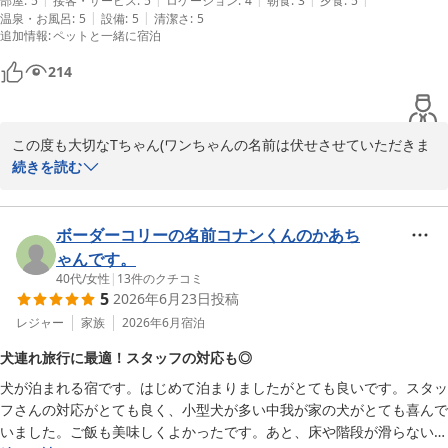
愛犬のと記念写真はいつも楽しみです。

部屋
:
5
接客・サービス
:
5
ロケーション
:
4
朝食
:
3
夕食
:
5
また、スタッフへの温かいお言葉もありがとうございます。

|
|
温泉・お風呂
:
5
設備
:
5
清潔さ
:
5
ワンちゃんとの何気ない会話やご家族とのひとときを大切にしたい
追加情報
:
ペットと一緒に宿泊
夕食も新鮮なお刺身に時期のシラスを味わえて

という思いで日々お迎えしておりますので、そのように感じていた
美味しくゆったり過ごせて最高でした。

だけたことは何よりの励みになります。

214
どこに行くにも愛犬と一緒は安心できます。

先代のMちゃんのお話を伺い、少しでもお気持ちに寄り添えればと
トラブルにはスタッフさんが即時

の思いで陰膳をご用意させていただきました。ご家族の大切な思い
この度も大切なTちゃん(ワンちゃんの名前は伏せさせていただきま
臨機応変に対応してくださって素晴らしかったし

出の一つとして心に留めていただけたのであれば幸いでございま
すね)のお誕生日という特別な日に、再び当館へお帰りいただき誠に
続きを読む
ありがたかったです。

す。

ありがとうございました。

朝食の鯵の干物は最高でした。笑

これからも、ご家族皆様と大切なワンちゃんに「また帰ってきた
16歳のお誕生日、誠におめでとうございます。

ボーダーコリーの名前コナンくんのかあち
ティアラが元気なうちは

い」と思っていただける宿であり続けられるよう、心を込めたおも
大切な節目を一緒にお祝いさせていただけましたこと、スタッフ一
ゃんです。
またぜひ帰りたいお宿です。

てなしに努めてまいります。

同大変嬉しく思っております。毎年の記念写真も楽しみにしてくだ
40代
/
女性
|
13
件のクチコミ
5
さっているとのお言葉は、何よりの励みでございます。

2026年6月23日
投稿
また皆様にお会いできます日を、スタッフ一同心よりお待ちしてお
レジャー
家族
2026年6月
宿泊
ります。
また、ご夕食では旬の生しらすや新鮮なお刺身をお楽しみいただ
犬連れ旅行に最適！スタッフの対応も◎
愛犬お宿 伊豆高原
き、愛犬といつでも一緒にお過ごしいただける当館ならではの時間
をご満喫いただけたようで安心いたしました。

犬が泊まれる宿です。はじめて泊まりましたがとても良いです。スタッ
2026-07-12
フさんの対応がとても良く、小型犬が多い中我が家の犬がとても喜んで
一方で、ご朝食のご案内につきましては、私どもの確認不足により
いました。ご飯も美味しくよかったです。あと、床や階段が滑らないの