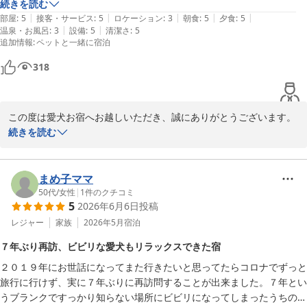
ご案内時間を誤ってしまい、ご迷惑をお掛けしましたこと、改めて
続きを読む
お詫び申し上げます。

|
|
|
|
|
部屋
:
5
接客・サービス
:
5
ロケーション
:
3
朝食
:
5
夕食
:
5
|
|
温泉・お風呂
:
3
設備
:
5
清潔さ
:
5
そのような中でも、温かいお言葉を掛けてくださり、さらには私ど
追加情報
:
ペットと一緒に宿泊
もにまでお気遣いをいただき、本当にありがとうございました。お
客様の優しさにスタッフ一同救われた思いでございます。

318
朝食の鯵の干物も「最高でした」とのお言葉をいただけて、ほっと
胸をなで下ろしております。

この度は愛犬お宿へお越しいただき、誠にありがとうございます。

続きを読む
「Tちゃんが元気なうちは、またぜひ帰りたいお宿」とのお言葉
初めてのご宿泊とのことでしたが、ご滞在をお楽しみいただけたよ
は、私どもにとって何より嬉しいお言葉です。

うで大変嬉しく拝読いたしました。また、スタッフの対応やお食事
これからもTちゃんとご家族の皆様に、安心してゆっくりお過ごし
につきましても温かいお言葉をいただき、心より御礼申し上げま
まめ子ママ
いただける場所であり続けられるよう努めてまいります。

す。

50代
/
女性
|
1
件のクチコミ
5
2026年6月6日
投稿
またお会いできる日を、スタッフ一同心より楽しみにお待ちしてお
ロビーでは人懐っこいKくん(ワンちゃんの名前は伏せさせていただ
レジャー
家族
2026年5月
宿泊
ります。
きますね)がスタッフのもとへ駆け寄ってきてくれたり、なでなでを
７年ぶり再訪、ビビリな愛犬もリラックスできた宿
愛犬お宿 伊豆高原
するとすぐにゴロンとお腹を見せてくれたりと、その愛らしい姿に
２０１９年にお世話になってまた行きたいと思ってたらコロナでずっと
スタッフ一同癒されておりました。たくさんスリスリと甘えてくれ
2026-07-12
旅行に行けず、実に７年ぶりに再訪問することが出来ました。７年とい
る様子もとても印象に残っております。

うブランクですっかり知らない場所にビビリになってしまったうちの