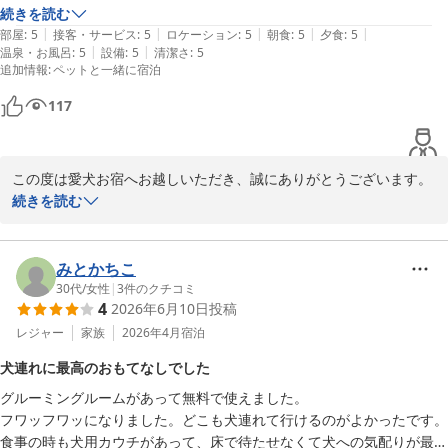
愛犬お宿 伊豆高原
続きを読む
|
|
|
|
|
部屋
:
5
接客・サービス
:
5
ロケーション
:
5
朝食
:
5
夕食
:
5
生しらすは最近ご提供を開始したばかりの期間限定メニューです
2026-05-31
|
|
温泉・お風呂
:
5
設備
:
5
清潔さ
:
5
が、大変ご好評をいただいており、売り切れてしまう日もございま
追加情報
:
ペットと一緒に宿泊
す。

今回お召し上がりいただけて何よりでございました。

117
今後も季節に合わせて、その時期ならではの当日注文メニューをご
用意できるよう検討しておりますので、ぜひ楽しみにしていただけ
この度は愛犬お宿へお越しいただき、誠にありがとうございます。

れば幸いです。

また、嬉しいお便りに「満点の評価」を賜り重ねてお礼を申し上げ
続きを読む
ます。

これからも、Kちゃんとご家族の皆様に安心しておかえりいただけ
る場所であり続けられるよう、スタッフ一同心を込めたおもてなし
「ワンコにいたれりつくせりのお宿」とのお言葉をいただき、大変
みとかちこ
に努めてまいります。

嬉しく拝見いたしました。

30代
/
女性
|
3
件のクチコミ
4
2026年6月10日
投稿
改めまして、この度は当館にご宿泊いただき、誠にありがとうござ
Hちゃん（ワンちゃんのお名前は伏せさせていただきます）のコス
レジャー
家族
2026年4月
宿泊
いました。

プレ姿のお写真も添えていただき、スタッフ一同思わず笑顔になり
またの「おかえり」を心よりお待ちしております。
犬連れに最高のおもてなしでした
ました。とてもよくお似合いで、可愛らしいお姿に心が和みまし
愛犬お宿 伊豆高原
グルーミングルームがあって無料で使えました。

た。

フワッフワッになりました。どこも犬連れて行けるのがよかったです。
2026-05-31
食事の時も犬用カウチがあって、床で待たせなくて犬への気配りが最高
また、貸切露天風呂からご覧いただける大室山の景色もお楽しみい