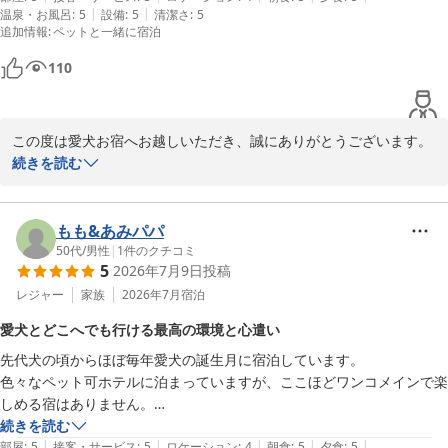
|
|
温泉・お風呂
:
5
設備
:
5
清潔さ
:
5
クやぐり茶飲み放題。

追加情報
:
ペットと一緒に宿泊
大浴場は、固定のオーガニック系のシャンプー等の他に何種類もの選ん
で使える、シャンプーやボディーソープも置いてあり嬉しかったです。

110
写真は、夕飯の刺身。勿論新鮮で美味しい。

わんちゃんと行ける、ハンモック&漫画コーナー。

記念日に無料でお祝いメッセージ付きのケーキを提供して頂き、感謝感
この度は愛犬お宿へお越しいただき、誠にありがとうございます。

続きを読む
ご家族の皆様とSちゃん(ワンちゃんの名前は伏せさせていただきま
すね)にご満足いただけたとのこと、安心いたしました。

Sちゃんはとても穏やかで、人もわんちゃんも大好きな可愛らしい
もも&あみパパ
姿が印象的でした。スタッフも癒やしの時間をいただき、心より感
50代
/
男性
|
1
件のクチコミ
5
2026年7月9日
投稿
謝申し上げます。

レジャー
家族
2026年7月
宿泊
また、館内施設やお食事につきましてもお褒めのお言葉をありがと
愛犬とどこへでも行ける最高の環境と心遣い
うございます。

先代犬の頃からほぼ毎年愛犬の誕生月に宿泊しています。

ご家族皆様でゆったりとした時間をお過ごしいただき、さらに記念
色々なペット可ホテルに泊まっていますが、ここほどワンコメインで楽
日のお祝いケーキも素敵な思い出のひとつとなりましたこと、大変
しめる宿はありません。

光栄でございます。大切な記念日のお手伝いができましたことを嬉
①ワンコとずっと過ごせます。

続きを読む
しく思っております。

|
|
|
|
|
一緒にワンコと行けないのは、大浴場くらいです。それ以外の露天風呂
部屋
:
5
接客・サービス
:
5
ロケーション
:
4
朝食
:
5
夕食
:
5