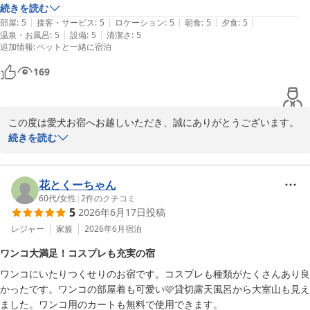
初めて「生しらす」を頂きました！とても美味しかったです！

続きを読む
象的でした。

|
|
|
|
|
夜食のラーメンは相変わらず最高ですね！

部屋
:
5
接客・サービス
:
5
ロケーション
:
5
朝食
:
5
夕食
:
5
やんちゃで甘えん坊なふたりは、スタッフの姿を見つけるたびに嬉
|
|
温泉・お風呂
:
5
設備
:
5
清潔さ
:
5
貸切露天風呂も他の方と被ることなくスムーズに入る事が出来ました

しそうに近寄ってきてくれて、その可愛らしい様子にたくさん癒や
追加情報
:
ペットと一緒に宿泊
お腹も心も大満足です

しをいただきました。

うちのワンコにも、優しく接して頂いてありがとうございます

169
また、近々、泊まりに行きたいです
当館のスタッフだけでなく、ご宿泊のお客様とも楽しく触れ合って
いただけたとのこと、「ワンコファースト」とのお言葉まで頂戴
し、大変光栄に存じます。

この度は愛犬お宿へお越しいただき、誠にありがとうございます。

また、嬉しいお便りに「満点の評価」を賜り重ねてお礼を申し上げ
続きを読む
ご家族の皆様とHちゃん、Sくんにゆっくりとした時間をお過ごしい
ます。

ただけたことが、私どもにとって何よりの喜びでございます。

Kちゃん(ワンちゃんの名前は伏せさせていただきますね)の可愛らし
花とくーちゃん
次回はぜひお誕生日のお祝いでもお手伝いをさせていただければ幸
いお写真も一緒にご投稿いただき、ありがとうございました。

60代
/
女性
|
2
件のクチコミ
いです。

5
2026年6月17日
投稿
向日葵の背景がとてもよく似合っていて、スタッフ一同癒やされな
これからもご家族の皆様と大切なワンちゃんに、安心しておかえり
がら拝見いたしました。

レジャー
家族
2026年6月
宿泊
いただける宿であり続けられるよう努めてまいります。

ワンコ大満足！コスプレも充実の宿
また、お料理やラーメン、貸切露天風呂につきましてもご満足いた
改めまして、この度は当館にご宿泊いただき、誠にありがとうござ
ワンコにいたりつくせりのお宿です。コスプレも種類がたくさんあり良
だけたとのこと、何よりでございます。

いました。

かったです。ワンコの部屋着も可愛い🩷貸切露天風呂から大室山も見え
特に生しらすをお気に召していただけたようで嬉しく拝読いたしま
またの「おかえり」を心よりお待ちしております。
ました。ワンコ用のカートも無料で使用できます。
した。
