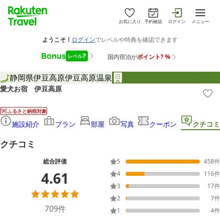
お気に入り
予約確認
ログイン
メニュー
静岡県
伊豆高原
伊豆高原温泉
愛犬お宿 伊豆高原
ふるさと納税対象
施設紹介
プラン
部屋
写真
クーポン
クチコミ
クチコミ
総合評価
5
458
件
4.61
4
116
件
3
17
件
2
7
件
709
件
1
4
件