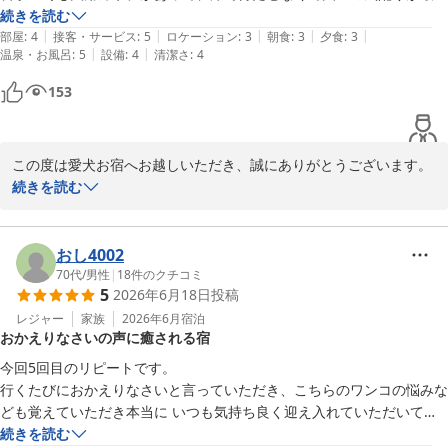
でした。
続きを読む
ただけたようで、大変嬉しく存じます。

|
|
|
|
|
部屋
:
4
接客・サービス
:
5
ロケーション
:
3
朝食
:
3
夕食
:
3
|
|
温泉・お風呂
:
5
設備
:
4
清潔さ
:
4
Hちゃんとの大切なご旅行の思い出作りのお手伝いができましたこ
とを、スタッフ一同光栄に感じております。

153
これからもワンちゃんにも飼い主様にもご満足いただける宿を目指
してまいります。

改めまして、この度は当館にご宿泊いただき、誠にありがとうござ
この度は愛犬お宿へお越しいただき、誠にありがとうございます。

いました。

続きを読む
Tちゃん(ワンちゃんの名前は伏せさせていただきますね)はとても穏
愛犬お宿 伊豆高原
やかでおっとりした性格が印象的でした。また、初めてのご旅行だ
2026-06-17
ったKちゃんは、最初こそ少しドキドキした様子でしたが、滞在中
おし4002
にだんだんと表情もやわらぎ、最後にはしっぽを上げて楽しそうに
70代
/
男性
|
18
件のクチコミ
5
2026年6月18日
投稿
過ごしている姿を見ることができ、スタッフも嬉しい気持ちになり
ました。おやつも気に入ってくれたようで何よりです。

レジャー
家族
2026年6月
宿泊
おかえりなさいの声に癒される宿
館内でのご様子やお食事の際の愛犬用ソファにつきましてお褒めの
今回5回目のリピートです。

お言葉をいただきありがとうございます。当館では、愛犬も大切な
行くたびにおかえりなさいと言っていただき、こちらのワンコの悩みな
ご家族の一員として、皆様に快適にお過ごしいただけるよう努めて
ども覚えていただき本当に いつも気持ち良く迎え入れていただいてい
おりますので、そのように感じていただけたことは何よりの喜びで
ます。

続きを読む