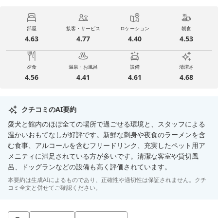
部屋
接客・サービス
ロケーション
朝食
4.63
4.77
4.40
4.53
夕食
温泉・お風呂
設備
清潔さ
4.56
4.41
4.61
4.68
クチコミのAI要約
愛犬と館内のほぼ全ての場所で過ごせる環境と、スタッフによる
温かいおもてなしが好評です。新鮮な刺身や夜食のラーメンを含
む食事、アルコールを含むフリードリンク、充実したペット用ア
メニティに満足されている方が多いです。清潔な客室や貸切風
呂、ドッグランなどの設備も高く評価されています。
本要約は生成AIによるものであり、正確性や適切性は保証されません。クチ
コミ全文と併せてご確認ください。