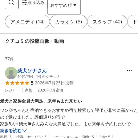
絞り込み
おすすめ順
アメニティ
(
14
)
カラオケ
(
8
)
スタッフ
(
40
)
ド
クチコミの投稿画像・動画
77
件
柴犬ソナさん
40代
/
男性
|
1
件のクチコミ
5
2026年7月25日
投稿
レジャー
家族
2026年7月
宿泊
愛犬と家族全員大満足、来年もまた来たい
ワン🐶ちゃんと宿泊できるおすすめ宿で検索して評価が非常に高かった
ので選びました。評価通りの宿で

家族5人➕柴犬🐕さんみんな大満足でした。また来年も予約したいで
す。できたら連泊したい。

続きを読む
|
|
|
|
|
大人には嬉しい、プレモルサーバーで飲み放題、子供達もソフトドリン
部屋
:
5
接客・サービス
:
5
ロケーション
:
4
朝食
:
5
夕食
:
5