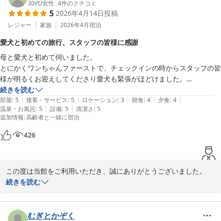
人懐っこく可愛らしいご様子に、私どもも心癒されるひとときでご
30代
/
女性
|
4
件のクチコミ
5
2026年4月14日
投稿
ざいました＾＾

レジャー
家族
2026年4月
宿泊
また、当館スタッフにつきまして温かいお言葉をいただき、大変嬉
愛犬と初めての旅行、スタッフの皆様に感謝
しく思います。

母と愛犬と初めて伺いました。

スタッフ一同、ワンちゃんへの愛情を大切にしながら、皆さまに心
とにかくワンちゃんファーストで、チェックインの時からスタッフの皆
地よくお過ごしいただけるよう努めておりますので、このようなお
様が明るくお迎えしてくださり愛犬も緊張がほどけました。

声を頂戴できることは何よりの励みでございます。

積極的に愛犬に話しかけてくださったりコミュニケーションをとってく
続きを読む
|
|
|
|
|
れました。

部屋
:
5
接客・サービス
:
5
ロケーション
:
3
朝食
:
4
夕食
:
4
これからも皆さまと大切なご家族であるワンちゃんに、安心して楽
|
|
温泉・お風呂
:
5
設備
:
5
清潔さ
:
5
犬のアメニティは犬用の作務衣や、マナーウェア、飲水など一通り揃っ
しくお過ごしいただける宿を目指してまいります。

追加情報
:
高齢者と一緒に宿泊
ており助かりました。

ぜひまたKくんとご一緒にお越しくださいませ。

1階のラウンジではドリンク飲み放題で、とてもありがたかったです。

426
ぐり茶が美味しく、何度も飲みました。

改めまして、この度は当館にご宿泊いただき、誠にありがとうござ
ワインやビールなどアルコールをいただけるのも嬉しかったです。

いました。

カラオケ、岩盤浴も利用しましたが愛犬と一緒に楽しめるところが素敵
またの「おかえり」を心よりお待ちしております。
この度は当館をご利用いただき、誠にありがとうございました。

でした。

愛犬お宿 伊豆高原
続きを読む
カラオケルームの広さには驚きでした！

ご到着からリラックスしてお過ごしいただけたご様子に、私どもも
2026-04-24
宿泊の部屋は2人には十分の広さで、マッサージチェアはお気に入りで
安心いたしました。

何度も使用しちゃいました！

当館では初めての場所や慣れない旅行でも愛犬と飼い主様に安心し
むぎとかぞく
夕食は事前にアレルギー相談をさせて頂いていたので、ご配慮いただき