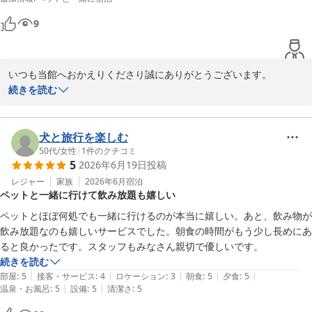
タッフにとって何よりの励みでございます。

9
これからも愛犬と飼い主様が一緒に楽しい思い出を作れる宿を目指
し、より一層努めてまいります。

いつも当館へおかえりくださり誠にありがとうございます。

改めまして、この度は当館にご宿泊いただき、誠にありがとうござ
また、嬉しいお便りに「満点の評価」を賜り重ねてお礼を申し上げ
続きを読む
いました。

ます。

またの「おかえり」を心よりお待ちしております。
愛犬お宿 伊豆高原
「行って良かった」とのお言葉を頂戴し、スタッフ一同大変嬉しく
犬と旅行を楽しむ
2026-06-07
拝読いたしました。何度お越しいただいても期待以上と感じていた
50代
/
女性
|
1
件のクチコミ
5
2026年6月19日
投稿
だけることは、私どもにとって何よりの喜びでございます。

レジャー
家族
2026年6月
宿泊
ペットと一緒に行けて飲み放題も嬉しい
また、館内の清掃やお食事、スタッフの対応につきましても温かい
お言葉をいただき、誠にありがとうございます。お客様に快適にお
ペットとほぼ何処でも一緒に行けるのが本当に嬉しい。あと、飲み物が
過ごしいただけるよう日々努めておりますので、ご満足いただけた
飲み放題なのも嬉しいサービスでした。朝食の時間がもう少し長めにあ
ご様子を伺うことができ、大変嬉しく存じます。

ると良かったです。スタッフもみなさん親切で優しいです。
続きを読む
これからもPくん(ワンちゃんの名前は伏せさせていただきますね)と
|
|
|
|
|
部屋
:
5
接客・サービス
:
4
ロケーション
:
3
朝食
:
5
夕食
:
5
ご家族皆様に安心してお寛ぎいただける宿であり続けられるよう、
|
|
温泉・お風呂
:
5
設備
:
5
清潔さ
:
5
心を込めたおもてなしに努めてまいります。
