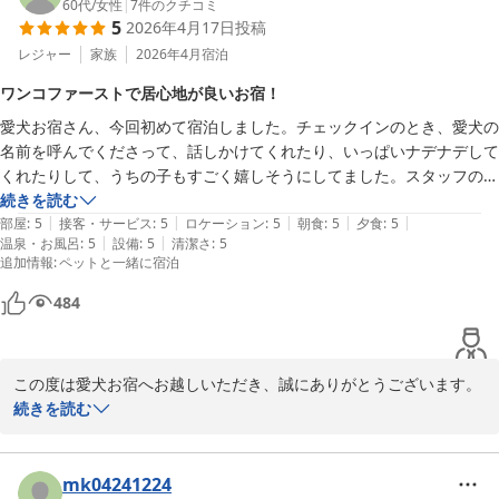
60代
/
女性
|
7
件のクチコミ
5
2026年4月17日
投稿
一方で、お食事につきましてはご期待に沿うことができず、貴重な
ご意見をお寄せいただきありがとうございます。

レジャー
家族
2026年4月
宿泊
いただいたご感想は真摯に受け止め、よりご満足いただけるお食事
ワンコファーストで居心地が良いお宿！
をご提供できるよう、内容や工夫について今後の参考とさせていた
愛犬お宿さん、今回初めて宿泊しました。チェックインのとき、愛犬の
だきます。

名前を呼んでくださって、話しかけてくれたり、いっぱいナデナデして
くれたりして、うちの子もすごく嬉しそうにしてました。スタッフの皆
Kちゃん(わんちゃんの名前は伏せさせていただきますね)とのご滞在
さま、ワンちゃんがとっても好きなのが伝わってきて、ワンコファース
続きを読む
が素敵な思い出となっておりましたら幸いです。

|
|
|
|
|
トなお宿で、とても居心地がよかったです。うちの子が人が大好きワン
部屋
:
5
接客・サービス
:
5
ロケーション
:
5
朝食
:
5
夕食
:
5
またお会いできます日を、スタッフ一同心よりお待ちしておりま
|
|
温泉・お風呂
:
5
設備
:
5
清潔さ
:
5
コなのもすぐにわかってくれていっぱい遊んでくれたり嬉しかったで
す。
追加情報
:
ペットと一緒に宿泊
す。

愛犬お宿 伊豆高原
素敵な可愛いフォトブースがいっぱいでお写真撮ったり、ワンとカラオ
484
2026-06-28
ケしたり、フリードリンクだったり、ドッグランで遊んだり、いっぱい
愛犬と楽しめました。ワンちゃんビュッフェも最高に楽しくて美味しか
ったようです！人のお食事も美味しくて貸切風呂もゆっくりできたし、
この度は愛犬お宿へお越しいただき、誠にありがとうございます。

よかったです。館内も清潔でとっても綺麗✨また、ぜひ遊びに行きたい
続きを読む
です。ありがとうございました。
Kくん(ワンちゃんのお名前は控えさせていただきますね)ともたくさ
ん触れ合い、お話しさせていただくことができ、スタッフ一同とて
も楽しい時間を共有させていただきました！

mk04241224