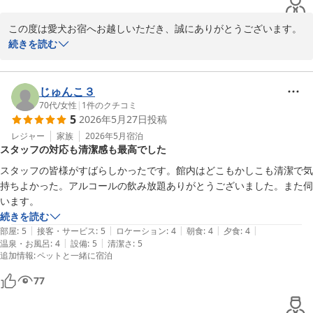
ますが、いただいたご意見は今後のサービス向上の参考とさせてい
ただきます。

この度は愛犬お宿へお越しいただき、誠にありがとうございます。

続きを読む
これからも飼い主様と大切なワンちゃんが安心して楽しい時間をお
館内設備についてお褒めのお言葉をいただき大変嬉しく存じます。
過ごしいただける宿を目指してまいります。

当館では、愛犬と飼い主様がご一緒に快適にお過ごしいただけるよ
改めまして、この度は当館にご宿泊いただき、誠にありがとうござ
う、館内設備やサービスの充実に努めておりますので、そのように
じゅんこ３
いました。

感じていただけたことは何よりでございます。

70代
/
女性
|
1
件のクチコミ
5
2026年5月27日
投稿
愛犬お宿 伊豆高原
Kちゃん(ワンちゃんの名前は伏せさせていただきますね)は大きな体
レジャー
家族
2026年5月
宿泊
スタッフの対応も清潔感も最高でした
2026-06-25
ながらとてもおっとりしていて、人懐こい姿にスタッフ一同癒やさ
れました♪

スタッフの皆様がすばらしかったです。館内はどこもかしこも清潔で気
持ちよかった。アルコールの飲み放題ありがとうございました。また伺
これからも、Kちゃんとご家族の皆様に安心しておかえりいただけ
います。
る場所であり続けられるよう、スタッフ一同心を込めたおもてなし
続きを読む
に努めてまいります。

|
|
|
|
|
部屋
:
5
接客・サービス
:
5
ロケーション
:
4
朝食
:
4
夕食
:
4
|
|
温泉・お風呂
:
4
設備
:
5
清潔さ
:
5
追加情報
:
ペットと一緒に宿泊
改めまして、この度は当館にご宿泊いただき、誠にありがとうござ
いました。

77
またの「おかえり」を心よりお待ちしております。
愛犬お宿 伊豆高原