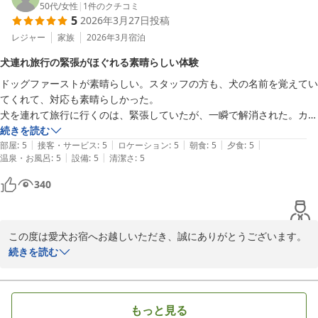
てお過ごしいただけるよう努めております故、このようなお声は大
50代
/
女性
|
1
件のクチコミ
安心して食事することができました。

5
2026年3月27日
投稿
変励みになります。

愛犬も一緒に同じ場所で食事することができるので嬉しかったです。

レジャー
家族
2026年3月
宿泊
愛犬ビュッフェも気に入ったようで、2回おかわりしました。

また、愛犬用のアメニティや館内設備、ラウンジでのドリンクサー
お風呂は、大浴場･予約制貸切風呂、貸切露天風呂がありました。

犬連れ旅行の緊張がほぐれる素晴らしい体験
ビス、伊豆名産のお茶ぐり茶などもご満足いただけたようで何より
貸切風呂を利用しましたが、ゆっくり入れてとても満足でした。ドライ
ドッグファーストが素晴らしい。スタッフの方も、犬の名前を覚えてい
です。

ヤーがリファなのも嬉しかったです。

てくれて、対応も素晴らしかった。

カラオケや岩盤浴もPちゃん(ワンちゃんの名前は伏せさせていただ
夜は興奮気味の愛犬がなかなか寝ずに寝不足でしたが笑

犬を連れて旅行に行くのは、緊張していたが、一瞬で解消された。カラ
きますね)とご一緒にお楽しみいただけたとのこと、思い出に残るひ
とても楽しい旅行になりました。

オケも食事も岩盤浴も寝るのも一緒に出来て素晴らしい！

続きを読む
とときのお手伝いができましたことを嬉しく思います。

またぜひ伺いたいと思います。素敵な思い出をありがとうございまし
|
|
|
|
|
犬も家族も大満足でした。

部屋
:
5
接客・サービス
:
5
ロケーション
:
5
朝食
:
5
夕食
:
5
|
|
温泉・お風呂
:
5
設備
:
5
清潔さ
:
5
次は2泊はしたいなぁと思いました。
貸切内風呂でのご入浴やお部屋でのご滞在も快適にお過ごしいただ
けたようで何よりでございます。

340
マッサージチェアもご活用いただき、旅の疲れを癒していただけて
おりましたら幸いです。

この度は愛犬お宿へお越しいただき、誠にありがとうございます。

夜は少し賑やかなひとときとなったご様子ですが、それもまた大切
また、嬉しいお便りに「満点の評価」を賜り重ねてお礼を申し上げ
続きを読む
な思い出の一つでございますね。

ます。

「またぜひ伺いたい」とのお言葉が、私どもにとって何よりの励み
当館ではワンちゃん愛で溢れるスタッフが多く、愛犬のお名前も覚
でございます。

もっと見る
えてお客様とお話させていただくようにしています。
