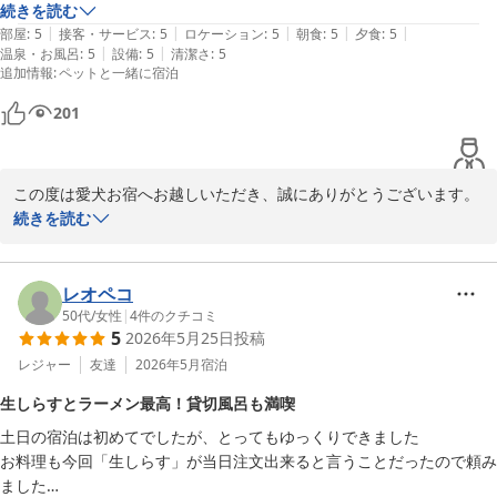
でした。

続きを読む
板犬ともご挨拶できたりと、Mちゃんらしい姿を見せてくれたこと
|
|
|
|
|
親達は朝晩の大変美味しいお料理に舌鼓。露天風呂は勿論、家族風呂、
部屋
:
5
接客・サービス
:
5
ロケーション
:
5
朝食
:
5
夕食
:
5
を私どもも嬉しく感じておりました。

|
|
温泉・お風呂
:
5
設備
:
5
清潔さ
:
5
大浴場も最高でした。

追加情報
:
ペットと一緒に宿泊
夜食のラーメンも相変わらず美味しく、夫婦共々お腹いっぱいでした。

また、ワンちゃん用設備やお部屋の備品、作務衣、フリードリン
愛犬お宿さんは、本当ワンコファーストで、スタッフの皆様に凄く可愛
ク、お食事につきましても温かいお言葉をいただきありがとうござ
201
がって頂きました。

います。Mちゃんがお部屋ではリラックスしてお過ごしいただけた
そう言うホテルさんなので、利用されていらっしゃる飼い主さん達も皆
とのこと、安心いたしました。

さん良い方達で、皆さんに可愛がって頂きました。

この度は愛犬お宿へお越しいただき、誠にありがとうございます。

我が家のワンコ達は疲れてぐっすりですが、とても満足したと思いま
大浴場のドライヤーにつきましては、ご不便をおかけいたしまし
また、嬉しいお便りに「満点の評価」を賜り重ねてお礼を申し上げ
続きを読む
す。

た。確認いたしましたところ、ドライヤーは故障しておらず正常に
ます。

次は誕生日のお祝いに利用したいと思います。

作動しておりましたが、機種によっては操作方法が少し分かりづら
我が家全員、とてもゆっくりさせて頂きました。有り難う御座いまし
く感じられる場合がございます。ご利用の際にご不明な点がござい
2月の大雪の際は露天風呂をご利用いただけず、ご不便をおかけい
レオペコ
た。

ましたら、スタッフがご案内いたしますので、お気軽にお声がけく
たしましたが、今回無事にリベンジしていただけたとのこと、大変
50代
/
女性
|
4
件のクチコミ
また宜しくお願い致します。
ださいませ。

5
2026年5月25日
投稿
嬉しく拝読いたしました。

レジャー
友達
2026年5月
宿泊
改めまして、この度は当館にご宿泊いただき、誠にありがとうござ
お食事や露天風呂、貸切内風呂、大浴場、そして夜食ラーメンまで
いました。

生しらすとラーメン最高！貸切風呂も満喫
ご満足いただけたご様子に、スタッフ一同安堵しております。

またの「おかえり」を心よりお待ちしております。
土日の宿泊は初めてでしたが、とってもゆっくりできました

愛犬お宿 伊豆高原
お料理も今回「生しらす」が当日注文出来ると言うことだったので頼み
また、ご到着時からHちゃんとSくん(ワンちゃんの名前は伏せさせ
ました

ていただきますね)が元気いっぱいにご挨拶してくれた姿がとても印
2026-06-07