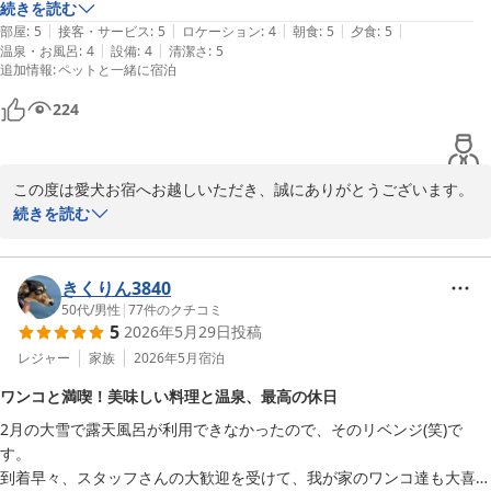
子。ウェルカムおやつやお誕生日ケーキのサービスも食べない。しか
続きを読む
また、床や階段についてお褒めいただきありがとうございます。当
|
|
|
|
|
し、スタッフの皆さんはいつも優しく声をかけてくださって和やかな雰
部屋
:
5
接客・サービス
:
5
ロケーション
:
4
朝食
:
5
夕食
:
5
館ではワンちゃんの脚への負担を少しでも軽減できるよう、館内や
|
|
温泉・お風呂
:
4
設備
:
4
清潔さ
:
5
囲気に助けられました。２泊したので、２日目は少し慣れてスタッフさ
お部屋の床に定期的に滑り止めワックスを施工しております。その
追加情報
:
ペットと一緒に宿泊
んにも甘えることが出来たし、看板犬のハスキーちゃんともご挨拶でき
ような取り組みにお気付きいただけたことを大変嬉しく思います。

ました。本来の人懐っこさ、伝わってるといいのですが。

224
部屋に置いてあるワンコグッズは必要なものはきちんと揃えてあるし、
これからも皆様が安心してお過ごしいただけるホテル作りを目指し
トイレサークルが広めだったのが助かりポイント。宿の作務衣もかわい
て参ります。

かったし、おむつをつければ一緒にベッドで寝られるのがとてもいいで
改めまして、この度は当館にご宿泊いただき、誠にありがとうござ
この度は愛犬お宿へお越しいただき、誠にありがとうございます。

すね。

いました。

続きを読む
ビビリのうちの子も部屋の中ではリラックスしてました。

2019年のご宿泊から長い年月を経て、再び当館をお選びいただけた
お酒は時間制限ありますがフリードリンクなのも嬉しいポイント。飲む
愛犬お宿 伊豆高原
ことを大変嬉しく思っております。

人は夕食の時思いきり楽しめます。食事もおいしかったです。朝食は納
きくりん3840
2026-06-25
豆とか温泉卵とか自由にとってくることが出来るのも太っ腹な感じでい
チェックインの際、Mちゃん(ワンちゃんの名前は伏せさせていただ
50代
/
男性
|
77
件のクチコミ
いですね。うちの子はビビリなので、いつものご飯しか食べないだろう
5
2026年5月29日
投稿
きますね)は抱っこされながら少し小さく震えていて、慣れない場所
からワンコビュッフェは頼みませんでした。

に緊張しているご様子でしたね。

レジャー
家族
2026年5月
宿泊
大浴場のドライヤー、１つが壊れていたのか使用できなかったのがちょ
それでも、お目々をキラキラさせながらスタッフのことを見てくれ
こっと残念でした。

ワンコと満喫！美味しい料理と温泉、最高の休日
ており、本当は人が大好きなことがしっかり伝わってきました。

2月の大雪で露天風呂が利用できなかったので、そのリベンジ(笑)で
なでなでも受け入れてくれて、とてもお利口さんでした。

す。

到着早々、スタッフさんの大歓迎を受けて、我が家のワンコ達も大喜び
2日目には少しずつ緊張もほぐれ、スタッフに甘えてくれたり、看