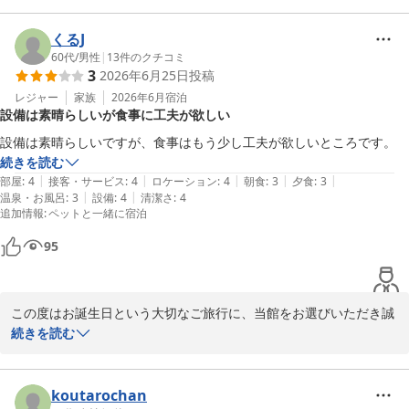
愛犬お宿 伊豆高原
そうにお過ごしいただいているご様子がとても印象的でした。

2026-05-31
スタッフもその可愛らしい姿に癒され、楽しい時間をご一緒させて
くるJ
いただきました。

60代
/
男性
|
13
件のクチコミ
3
2026年6月25日
投稿
また、夕食・朝食ともに美味しくお召し上がりいただけたとのお言
レジャー
家族
2026年6月
宿泊
設備は素晴らしいが食事に工夫が欲しい
葉を頂戴し、大変嬉しく存じます。

設備は素晴らしいですが、食事はもう少し工夫が欲しいところです。
お食事の時間が、ご滞在の楽しみのひとつとなっておりましたら幸
続きを読む
いでございます。

|
|
|
|
|
部屋
:
4
接客・サービス
:
4
ロケーション
:
4
朝食
:
3
夕食
:
3
これからも皆さまにご満足いただけるお料理とおもてなしをご提供
|
|
温泉・お風呂
:
3
設備
:
4
清潔さ
:
4
追加情報
:
ペットと一緒に宿泊
できるよう努めてまいります。

95
改めまして、この度は当館にご宿泊いただき、誠にありがとうござ
いました。

またの「おかえり」を心よりお待ちしております。
この度はお誕生日という大切なご旅行に、当館をお選びいただき誠
愛犬お宿 伊豆高原
にありがとうございました。

続きを読む
2026-05-15
また、設備につきましてお褒めのお言葉を頂戴し、大変嬉しく存じ
ます。

koutarochan