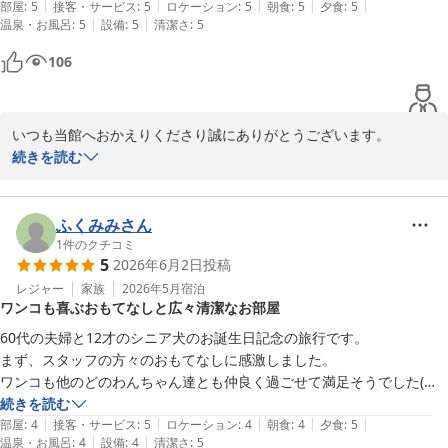
す。

|
|
|
|
|
部屋
:
5
接客・サービス
:
5
ロケーション
:
5
朝食
:
5
夕食
:
5
|
|
温泉・お風呂
:
5
設備
:
5
清潔さ
:
5
これからもワンちゃんにも飼い主様にも「また帰ってきたい」と思
106
っていただける宿を目指してまいります。

改めまして、この度は当館にご宿泊いただき、誠にありがとうござ
いました。

いつも当館へおかえりくださり誠にありがとうございます。

当館をご愛顧いただき、また温かいお言葉をお寄せいただきました
続きを読む
愛犬お宿 伊豆高原
こと、心より御礼申し上げます。

2026-06-17
ご来館のたびに「おかえりなさい」とお迎えできることを、スタッ
ふくみみさん
フ一同大変嬉しく思っております。るんちゃんとりりちゃんにも再
1
件のクチコミ
5
2026年6月2日
投稿
びお会いでき、私どもにとっても楽しいひとときとなりました。

レジャー
家族
2026年5月
宿泊
ワンコも喜ぶおもてなしと広々清潔なお部屋
Rちゃん(ワンちゃんの名前は伏せさせていただきますね)は少し人見
知りな一面がありながらも、一生懸命頑張って過ごしてくれる姿が
60代の夫婦と12才のシニア犬のお誕生日記念の旅行です。

とても愛らしく、Rちゃんは人懐っこくスタッフにもたくさん笑顔
まず、スタッフの方々のおもてなしに感激しました。

を届けてくれました。おふたりそれぞれの個性に、いつも癒しをい
ワンコも他のどのわんちゃん達とも仲良く過ごせて満足そうでした(笑)

ただいております。

お誕生日のケーキにはうちのワンコも目をまん丸くして喜んでいまし
続きを読む
|
|
|
|
|
た。

部屋
:
4
接客・サービス
:
5
ロケーション
:
4
朝食
:
4
夕食
:
5
これからもご家族皆様と大切なワンちゃんたちが安心してお過ごし
|
|
温泉・お風呂
:
4
設備
:
4
清潔さ
:
5
夫は夕食の飲み放題を喜んでいましたが💦
