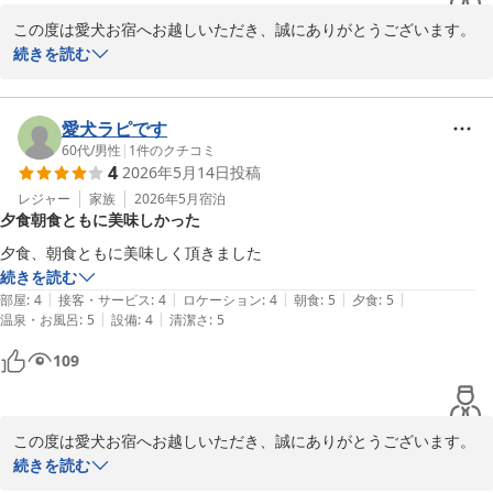
2026-06-07
この度は愛犬お宿へお越しいただき、誠にありがとうございます。

続きを読む
スタッフの対応や館内の清潔感につきまして、温かいお言葉をお寄
せいただき大変嬉しく拝読いたしました。

いただいたお言葉はスタッフ一同の励みとなります。

愛犬ラピです
60代
/
男性
|
1
件のクチコミ
4
2026年5月14日
投稿
また、フリードリンクコーナーなどアルコール飲み放題もお楽しみ
いただけたようで何よりでございます。

レジャー
家族
2026年5月
宿泊
夕食朝食ともに美味しかった
Pちゃんは人もワンちゃんも大好きなご様子で、館内でも楽しそう
夕食、朝食ともに美味しく頂きました
に過ごしている姿がとても印象的でした。

続きを読む
スタッフもその可愛らしい姿にたくさん癒やしをいただきました。

|
|
|
|
|
部屋
:
4
接客・サービス
:
4
ロケーション
:
4
朝食
:
5
夕食
:
5
|
|
温泉・お風呂
:
5
設備
:
4
清潔さ
:
5
これからも皆様に気持ちよくお過ごしいただけるよう、館内の清潔
109
維持はもちろん、心を込めたおもてなしに努めてまいります。

改めまして、この度は当館にご宿泊いただき、誠にありがとうござ
いました。

この度は愛犬お宿へお越しいただき、誠にありがとうございます。

またの「おかえり」を心よりお待ちしております。
続きを読む
Rくん(ワンちゃんはご到着の時から元気いっぱいで、館内でも楽し