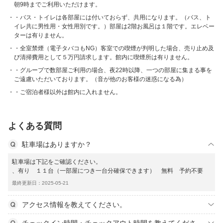
朝9時までご利用いただけます。
・バス・トイレは各部屋には付いておらず、共用になります。（バス、ト
イレ共に男性用・女性用別です。）部屋は2階お風呂は１階です。エレベー
ターは有りません。
・全室禁煙（電子タバコもNG）客室での喫煙が判明した場合、売り止め及
び清掃費用として５万円請求します。館内に喫煙所は有りません。
・グループで数部屋ご利用の場合、夜22時以降、一つの部屋に集まる事を
ご遠慮いただいております。（音が他のお客様の迷惑になる為）
・ご宿泊者様以外は館内に入れません。
よくある質問
駐車場はありますか？
駐車場は下記をご確認ください。
、有り １１台（一部屋につき一台分確保できます） 無料 予約不要
最終更新日：2025-05-21
アクセス情報を教えてください。