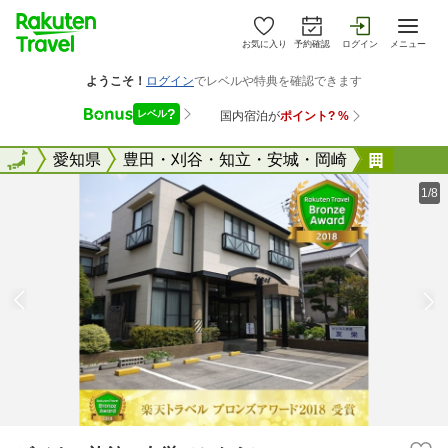
お気に入り
予約確認
ログイン
メニュー
全国
全国
愛知県
豊田・刈谷・知立・安城・岡崎
ビジネ
1/8