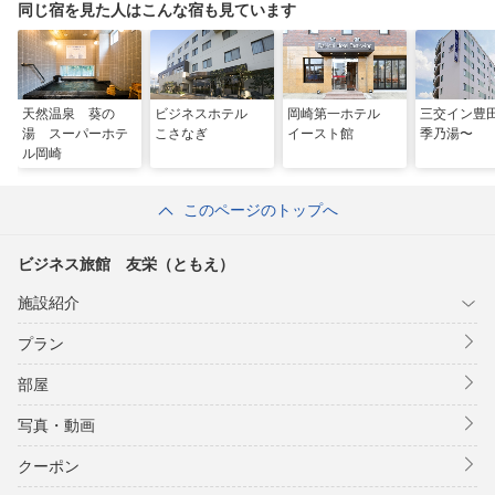
同じ宿を見た人はこんな宿も見ています
天然温泉 葵の
ビジネスホテル
岡崎第一ホテル
三交イン豊
湯 スーパーホテ
こさなぎ
イースト館
季乃湯〜
ル岡崎
このページのトップへ
ビジネス旅館 友栄（ともえ）
施設紹介
プラン
部屋
写真・動画
クーポン