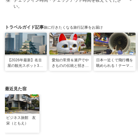
チェックイン時間・チェックアウト時間を教えてくださ
い。
トラベルガイド記事
旅に行きたくなる旅行記事をお届け
【2026年最新】名古
愛知の常滑＆瀬戸でや
日本一近くで飛行機を
屋の観光スポット34
きものの伝統と招き猫
眺められる！テーマパ
選と名物グルメ！家族
の世界へ。歩いて触れ
ークのような中部国際
で楽しめるレジャー施
て楽しむ開運旅
空港セントレア空港！
設や絶景スポットまで
最近見た宿
ビジネス旅館 友
栄（ともえ）