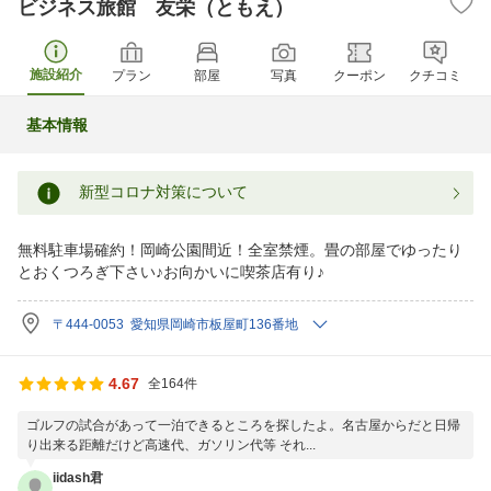
ビジネス旅館 友栄（ともえ）
施設紹介
プラン
部屋
写真
クーポン
クチコミ
基本情報
新型コロナ対策について
無料駐車場確約！岡崎公園間近！全室禁煙。畳の部屋でゆったり
とおくつろぎ下さい♪お向かいに喫茶店有り♪
〒444-0053 愛知県岡崎市板屋町136番地
4.67
全164件
ゴルフの試合があって一泊できるところを探したよ。名古屋からだと日帰
り出来る距離だけど高速代、ガソリン代等 それ...
iidash君