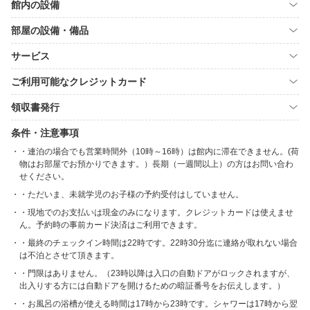
館内の設備
部屋の設備・備品
サービス
ご利用可能なクレジットカード
領収書発行
条件・注意事項
・連泊の場合でも営業時間外（10時～16時）は館内に滞在できません。(荷
物はお部屋でお預かりできます。）長期（一週間以上）の方はお問い合わ
せください。
・ただいま、未就学児のお子様の予約受付はしていません。
・現地でのお支払いは現金のみになります。クレジットカードは使えませ
ん。予約時の事前カード決済はご利用できます。
・最終のチェックイン時間は22時です。22時30分迄に連絡が取れない場合
は不泊とさせて頂きます。
・門限はありません。（23時以降は入口の自動ドアがロックされますが、
出入りする方には自動ドアを開けるための暗証番号をお伝えします。）
・お風呂の浴槽が使える時間は17時から23時です。シャワーは17時から翌