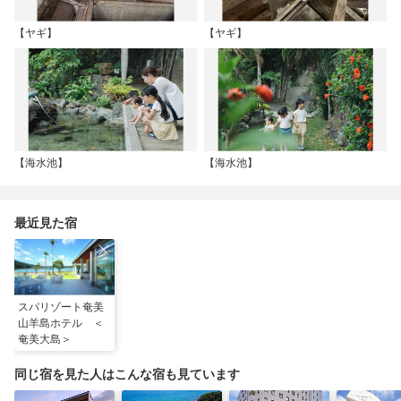
【ヤギ】
【ヤギ】
【海水池】
【海水池】
最近見た宿
スパリゾート奄美
山羊島ホテル ＜
奄美大島＞
同じ宿を見た人はこんな宿も見ています