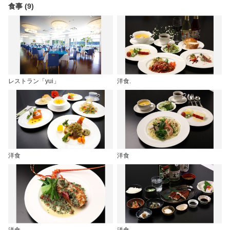
食事 (9)
レストラン「yui」
洋食.
洋食
洋食
洋食
洋食