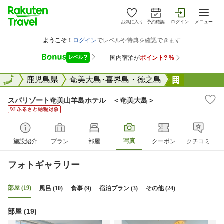
お気に入り
予約確認
ログイン
メニュー
全国
全国
鹿児島県
奄美大島･喜界島・徳之島
スパリゾー
スパリゾート奄美山羊島ホテル ＜奄美大島＞
写真
施設紹介
プラン
部屋
クーポン
クチコミ
フォトギャラリー
部屋 (19)
風呂 (10)
食事 (9)
宿泊プラン (3)
その他 (24)
部屋 (19)