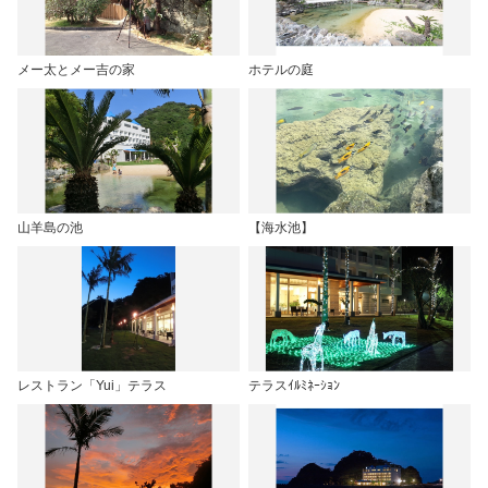
メー太とメー吉の家
ホテルの庭
山羊島の池
【海水池】
レストラン「Yui」テラス
テラスｲﾙﾐﾈｰｼｮﾝ