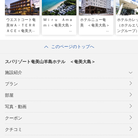
ウエストコート奄
Ｍｉｒｕ Ａｍａ
ホテルニュー奄
ホテルカレ
美ＷＡ・ＴＥＲＲ
ｍｉ＜奄美大島＞
美 ＜奄美大島＞
（ホテルエ
ＡＣＥ＜奄美大島
ングループ
＞
美大島＞
このページのトップへ
スパリゾート奄美山羊島ホテル ＜奄美大島＞
施設紹介
プラン
部屋
写真・動画
クーポン
クチコミ