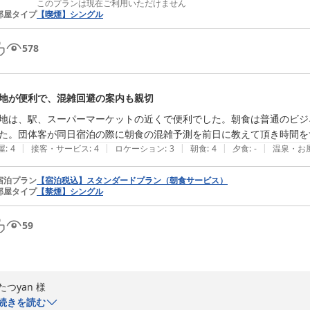
し、早期の改善に努めます。快適さを損なわないよう、今後も点検を強化
このプランは現在ご利用いただけません
部屋タイプ
【喫煙】シングル
フロント・レストランのスタッフの対応にご満足いただけたとのこと、
578
ち寄りください。再度のご利用を心よりお待ちしております。
ＨＯＴＥＬ ＡＺ 福岡糸島店
2026-05-12
地が便利で、混雑回避の案内も親切
地は、駅、スーパーマーケットの近くで便利でした。朝食は普通のビジ
た。団体客が同日宿泊の際に朝食の混雑予測を前日に教えて頂き時間を
|
|
|
|
|
屋
:
4
接客・サービス
:
4
ロケーション
:
3
朝食
:
4
夕食
:
-
温泉・お
宿泊プラン
【宿泊税込】スタンダードプラン（朝食サービス）
部屋タイプ
【禁煙】シングル
59
たつyan 様

この度は当ホテルをご利用いただき、誠にありがとうございます。

続きを読む