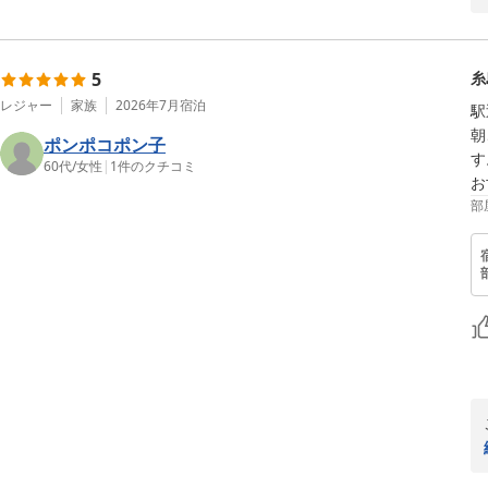
5
糸
レジャー
家族
2026年7月
宿泊
駅
朝
ポンポコポン子
す
60代
/
女性
|
1
件のクチコミ
お
部