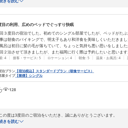
大切なイベントの際のご宿泊先に、再度当ホテルをお選びいただけたこと
続きを読む
　市内中心部ではツインルームの確保が難しい中、地下鉄一本というア
ます。

　また、無料朝食や近隣の24時間営業スーパーについても、お役に立て
度目の利用、広めのベッドでぐっすり快眠
またのご利用をお待ちしております。

ホテルフロント
回３度目の宿泊でした。初めてのシングル部屋でしたが、ベッドがたぶ
事は朝食のバイキングで、明太子もあり和洋食を美味しくいただきました
ＨＯＴＥＬ ＡＺ 福岡糸島店
風呂は初日に髪の毛が落ちていて、ちょっと気持ち悪い思いをしました
2026-07-20
|
|
|
|
|
屋
:
4
接客・サービス
:
5
ロケーション
:
4
朝食
:
5
温泉・お風呂
:
4
宿泊プラン
【宿泊税込】スタンダードプラン（朝食サービス）
部屋タイプ
【禁煙】シングル
128
この度は3度目のご宿泊をいただき、誠にありがとうございます。

数あるホテルの中から、いつも当館をお選びいただけますこと、心より感
続きを読む