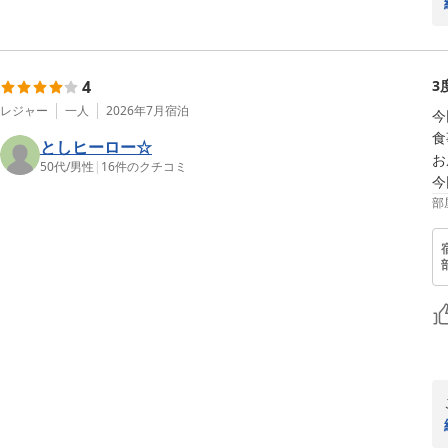
4
3
レジャー
一人
2026年7月
宿泊
今
食
としヒーロー☆
お
50代
/
男性
|
16
件のクチコミ
部