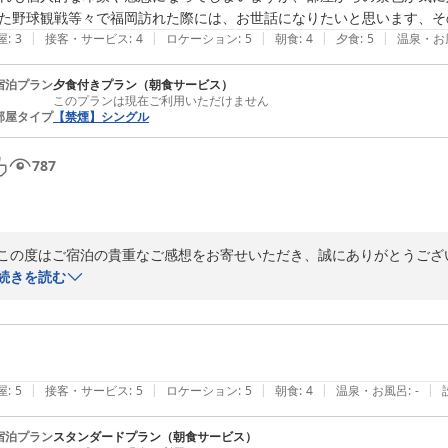
た野球観戦等々で福岡訪れた際には、お世話になりたいと思います、そ
|
|
|
|
|
屋
:
3
接客・サービス
:
4
ロケーション
:
5
朝食
:
4
夕食
:
5
温泉・お
宿泊プラン
夕食付きプラン（朝食サービス）
このプランは現在ご利用いただけません
部屋タイプ
【禁煙】シングル
787
この度はご宿泊の貴重なご感想をお寄せいただき、誠にありがとうござ
をお気に召していただけたとのお言葉、並びにスタッフの対応にお褒め
続きを読む
た。

朝食の混雑によりご不便をおかけした点につきまして、申し訳ございま
すいことを認識しており、今後はフロントやレストランと連携して混雑
来訪の際には、ご希望の朝食時間帯を事前にお知らせいただければ、配
|
|
|
|
|
屋
:
5
接客・サービス
:
5
ロケーション
:
5
朝食
:
4
温泉・お風呂
:
-
また、部屋の壁紙の剥がれかけの箇所についてご指摘くださり、ありが
宿泊プラン
スタンダードプラン（朝食サービス）