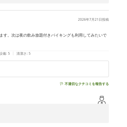
げます。

葉をいただき大変嬉しく存じます。

す。

2026年7月21日
投稿
す。

ただけるよう、スタッフ一同配慮に努めております。

。

ます。次は夜の飲み放題付きバイキングも利用してみたいで
てまいります。

。

|
設備
:
5
清潔さ
:
5
不適切なクチコミを報告する
申し上げます。
