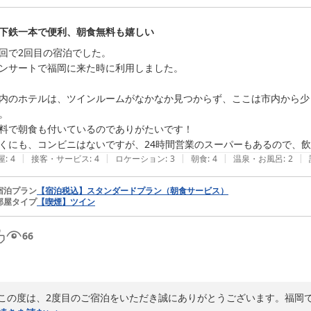
当ホテルの立地や、隣接するスーパーの利便性を実感していただけたよう
糸島観光の拠点としてお役に立てたのであれば、これ以上の喜びはござい
下鉄一本で便利、朝食無料も嬉しい
朝食バイキングにつきましても「美味しかった」とのお言葉をいただき、
回で2回目の宿泊でした。

次回はぜひ、夜の飲み放題付きバイキングもお楽しみくださいませ。

ンサートで福岡に来た時に利用しました。

朝食とはまた違ったメニューを豊富にご用意して、お待ちしております。
内のホテルは、ツインルームがなかなか見つからず、ここは市内から少
お客様のまたのお越しを、スタッフ一同心よりお待ち申し上げておりま
。

料で朝食も付いているのでありがたいです！

ＨＯＴＥＬ ＡＺ 福岡糸島店
くにも、コンビニはないですが、24時間営業のスーパーもあるので、
2026-07-24
|
|
|
|
|
屋
:
4
接客・サービス
:
4
ロケーション
:
3
朝食
:
4
温泉・お風呂
:
2
宿泊プラン
【宿泊税込】スタンダードプラン（朝食サービス）
部屋タイプ
【喫煙】ツイン
66
この度は、2度目のご宿泊をいただき誠にありがとうございます。福岡で