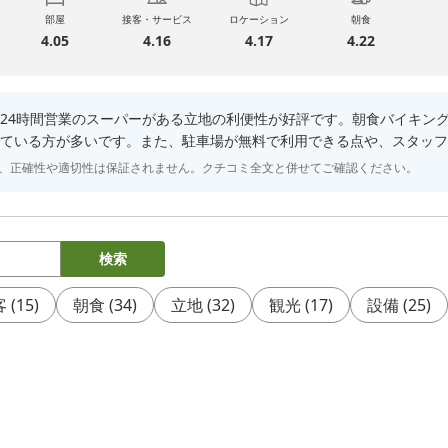
部屋
接客・サービス
ロケーション
朝食
4.05
4.16
4.17
4.22
24時間営業のスーパーがある立地の利便性が好評です。朝食バイキン
ている方が多いです。また、駐車場が無料で利用できる点や、スタッフ
り、正確性や適切性は保証されません。クチコミ全文と併せてご確認ください。
検索
客
(
15
)
朝食
(
34
)
立地
(
32
)
観光
(
17
)
設備
(
25
)