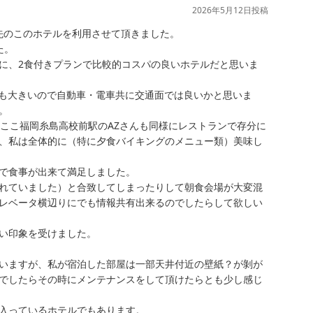
2026年5月12日
投稿
先のこのホテルを利用させて頂きました。

。

に、2食付きプランで比較的コスパの良いホテルだと思いま
場も大きいので自動車・電車共に交通面では良いかと思いま


、ここ福岡糸島高校前駅のAZさんも同様にレストランで存分に
、私は全体的に（特に夕食バイキングのメニュー類）美味し
で食事が出来て満足しました。

れていました）と合致してしまったりして朝食会場が大変混
レベータ横辺りにでも情報共有出来るのでしたらして欲しい
い印象を受けました。

いますが、私が宿泊した部屋は一部天井付近の壁紙？が剝が
でしたらその時にメンテナンスをして頂けたらとも少し感じ
入っているホテルでもあります。
