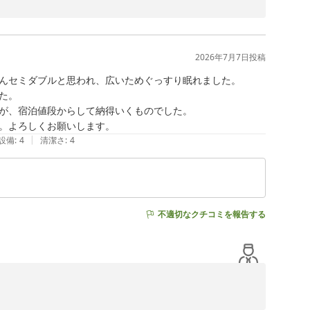
、大変光栄に存じます。

クセスの良さを利便性を感じていただけて何よりでござい
たようで大変嬉しく思います

2026年7月7日
投稿
んセミダブルと思われ、広いためぐっすり眠れました。

。

が、宿泊値段からして納得いくものでした。

|
設備
:
4
清潔さ
:
4
不適切なクチコミを報告する
謝申し上げます。
