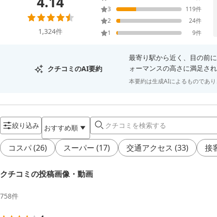
4.14
3
119
件
2
24
件
1,324
件
1
9
件
最寄り駅から近く、目の前に
ォーマンスの高さに満足され
クチコミのAI要約
本要約は生成AIによるものであ
絞り込み
おすすめ順
コスパ
(
26
)
スーパー
(
17
)
交通アクセス
(
33
)
接
クチコミの投稿画像・動画
758
件