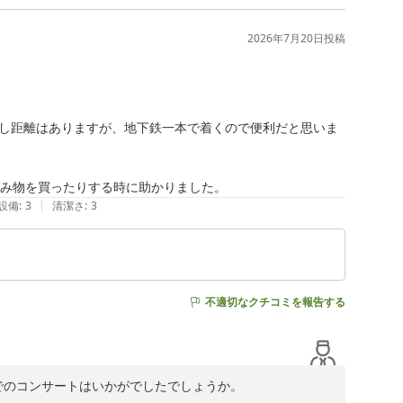
で何よりでございます。

ません。

2026年7月20日
投稿
大変励みになります。



し距離はありますが、地下鉄一本で着くので便利だと思いま
す。
飲み物を買ったりする時に助かりました。
|
設備
:
3
清潔さ
:
3
不適切なクチコミを報告する
のコンサートはいかがでしたでしょうか。
