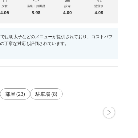
夕食
温泉・お風呂
設備
清潔さ
4.06
3.98
4.00
4.08
グでは明太子などのメニューが提供されており、コストパフ
の丁寧な対応も評価されています。
部屋
(
23
)
駐車場
(
8
)