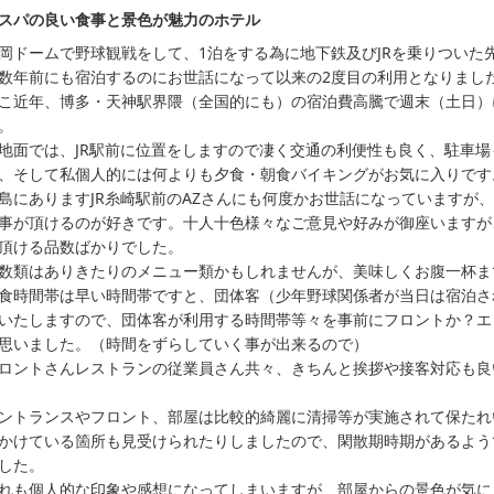
スパの良い食事と景色が魅力のホテル
岡ドームで野球観戦をして、1泊をする為に地下鉄及びJRを乗りついた
数年前にも宿泊するのにお世話になって以来の2度目の利用となりました
こ近年、博多・天神駅界隈（全国的にも）の宿泊費高騰で週末（土日）
。

地面では、JR駅前に位置をしますので凄く交通の利便性も良く、駐車
、そして私個人的には何よりも夕食・朝食バイキングがお気に入りです。
島にありますJR糸崎駅前のAZさんにも何度かお世話になっていますが
事が頂けるのが好きです。十人十色様々なご意見や好みが御座いますが
頂ける品数ばかりでした。

数類はありきたりのメニュー類かもしれませんが、美味しくお腹一杯ま
食時間帯は早い時間帯ですと、団体客（少年野球関係者が当日は宿泊さ
いたしますので、団体客が利用する時間帯等々を事前にフロントか？エ
思いました。（時間をずらしていく事が出来るので）

ロントさんレストランの従業員さん共々、きちんと挨拶や接客対応も良
ントランスやフロント、部屋は比較的綺麗に清掃等が実施されて保たれ
かけている箇所も見受けられたりしましたので、閑散期時期があるよう
した。

れも個人的な印象や感想になってしまいますが、部屋からの景色が気に