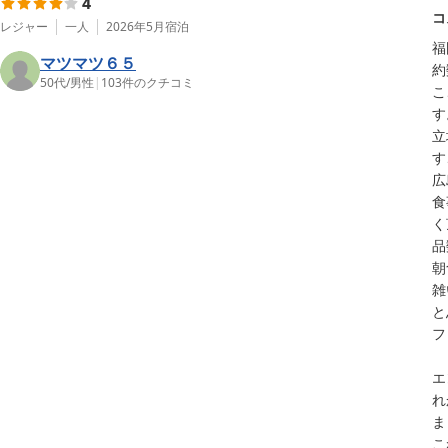
4
コ
レジャー
一人
2026年5月
宿泊
福
マツマツ６５
約
50代
/
男性
|
103
件のクチコミ
こ
す
立
す
広
食
く
品
朝
雑
と
フ
エ
れ
ま
こ