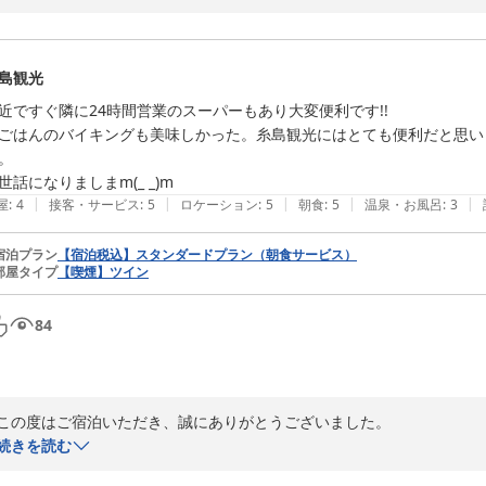
お忙しい中、ご宿泊の感想をお寄せいただきましたこと重ねてお礼申し上
当ホテルの立地につきまして、駅やスーパーが近く便利だったとのお言
ビジネスや観光の拠点として、多くのお客様にご好評をいただいておりま
島観光
また、朝食時の混雑予測のご案内がお役に立てたようで何よりでございま
団体のお客様がいらっしゃる際も、皆様に快適な朝の時間をお過ごしい
近ですぐ隣に24時間営業のスーパーもあり大変便利です!!

「助かりました」というお言葉は、私共にとっても大きな励みとなります
ごはんのバイキングも美味しかった。糸島観光にはとても便利だと思い
これからもお客様に寄り添ったサービスを提供できるよう、より一層努め
。

お客様のまたのお越しを、スタッフ一同心よりお待ち申し上げております
世話になりましまm(_ _)m
ホテルフロント
|
|
|
|
|
屋
:
4
接客・サービス
:
5
ロケーション
:
5
朝食
:
5
温泉・お風呂
:
3
ＨＯＴＥＬ ＡＺ 福岡糸島店
宿泊プラン
【宿泊税込】スタンダードプラン（朝食サービス）
2026-07-30
部屋タイプ
【喫煙】ツイン
84
この度はご宿泊いただき、誠にありがとうございました。

また、お忙しい中温かいご感想をお寄せいただきましたこと、重ねて御礼
続きを読む