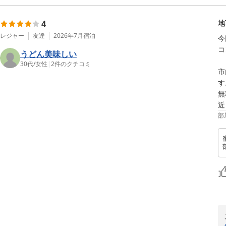
4
地
レジャー
友達
2026年7月
宿泊
今
コ
うどん美味しい
30代
/
女性
|
2
件のクチコミ
市
す
無
近
部