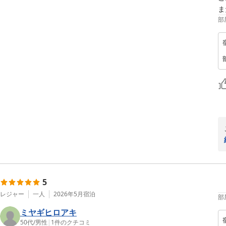
ま
部
5
レジャー
一人
2026年5月
宿泊
部
ミヤギヒロアキ
50代
/
男性
|
1
件のクチコミ