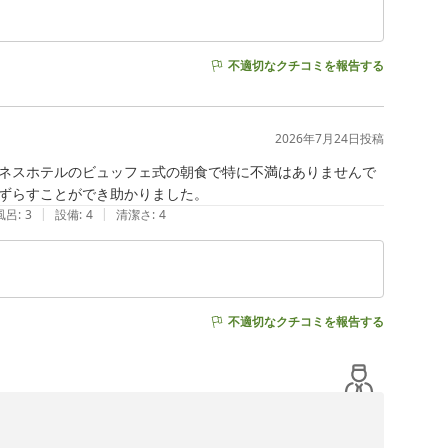
して参ります。

大変励みになります。次回福岡へお越しの際も、ぜひお立
不適切なクチコミを報告する
2026年7月24日
投稿
ネスホテルのビュッフェ式の朝食で特に不満はありませんで
ずらすことができ助かりました。
|
|
風呂
:
3
設備
:
4
清潔さ
:
4
不適切なクチコミを報告する