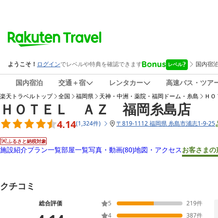
国内宿泊
交通＋宿
レンタカー
高速バス・ツア
楽天トラベルトップ
全国
福岡県
天神・中洲・薬院・福岡ドーム・糸島
ＨＯ
ＨＯＴＥＬ ＡＺ 福岡糸島店
4.14
(
1,324
件
)
〒
819-1112 福岡県 糸島市浦志1-9-25
ふるさと納税対象
施設紹介
プラン一覧
部屋一覧
写真・動画
(80)
地図・アクセス
お客さまの
クチコミ
総合評価
5
219
件
4
387
件