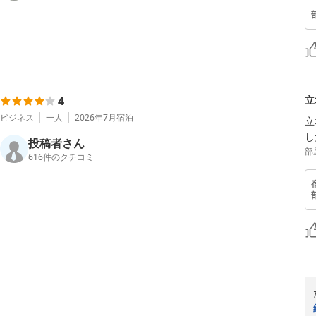
4
立
ビジネス
一人
2026年7月
宿泊
立
し
投稿者さん
部
616
件のクチコミ