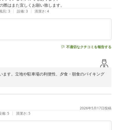
の際はまた宜しくお願い致します。
|
|
風呂
:
3
設備
:
3
清潔さ
:
4
不適切なクチコミを報告する
います。立地や駐車場の利便性、夕食・朝食のバイキング
の言葉をいただき、スタッフ一同大変嬉しく拝読しまし
せん。団体のお客様がいらっしゃる時間帯は混雑が生じや
情報の共有・案内方法の改善を検討して参ります。次回ご
2026年5月17日
投稿
慮できる範囲で対応させていただきます。

|
設備
:
5
清潔さ
:
5
とうございました。すぐに清掃・メンテナンス部門へ共有