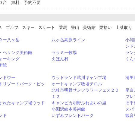
０台 無料 予約不要
ス ゴルフ スキー スケート 乗馬 登山 美術館 栗拾い 山菜取り
ター八ヶ岳
八ヶ岳高原ライン
小淵
ンド
・ヘリング美術館
ララミー牧場
ラン
ォーキング
えほん村
くん
術館
ンドウー
ウッドランド武川キャンプ場
清里
トリゾートパーク・ビッ
オートキャンプ牧場チロル
北杜市明野サンフラワーフェス２０
尾白
１２
フレ
かれたキャンプ場ウッド
キャンピカ明野ふれあいの里
旧平
小淵沢絵本美術館
スパ
ンド
いずみフレンドパーク
観音