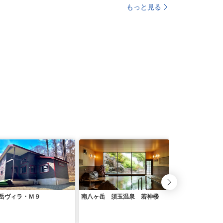
もっと見る
岳ヴィラ・Ｍ９
南八ヶ岳 須玉温泉 若神楼
ペンション セン