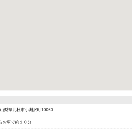
44山梨県北杜市小淵沢町10060
らお車で約１０分