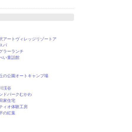
沢アートヴィレッジリゾートア
スパ
グラーランチ
ぺい童話館
丘の公園オートキャンプ場
川渓谷
ンドパークむかわ
田家住宅
ティオ体験工房
平の紅葉