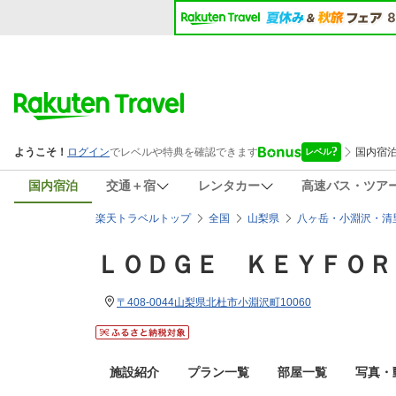
国内宿泊
交通＋宿
レンタカー
高速バス・ツア
楽天トラベルトップ
全国
山梨県
八ヶ岳・小淵沢・清
ＬＯＤＧＥ ＫＥＹＦＯＲ
〒408-0044山梨県北杜市小淵沢町10060
施設紹介
プラン一覧
部屋一覧
写真・動