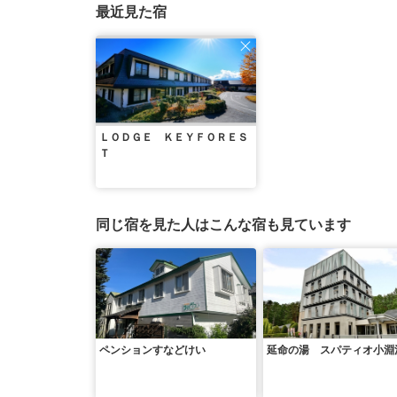
最近見た宿
ＬＯＤＧＥ ＫＥＹＦＯＲＥＳ
Ｔ
同じ宿を見た人はこんな宿も見ています
ペンションすなどけい
延命の湯 スパティオ小淵