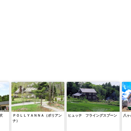
沢
ＰＯＬＬＹＡＮＮＡ（ポリアン
ヒュッテ フライングスプーン
八ヶ
ナ）