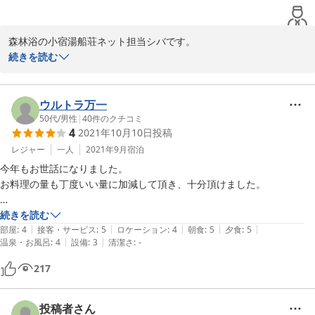
ります。

冷蔵庫・ポットも共同であります。室中から鍵はかかりますが、部屋に
森林浴の小宿湯船荘ネット担当シバです。

よっては外からも施錠できます。

その節は、小宿湯船荘をご利用いただきまして誠にありがとうござ
続きを読む
いました！返信がとっても遅くなり申し訳ありません。お写真も載
夕食はジンギスカン等だったのですが、写真の山菜天ぷらが最高でし
せてくださってありがとうございます！

た。

登山のお客様もとても多くいらっしゃいますし、大型連休では家族
ウルトラ万一
刺し身もあったけど、刺し身はここでなくても食べられるからなあ。

連れの方が多い湯船荘です。

50代
/
男性
|
40
件のクチコミ
地酒をいただきました1合350円大変リーズナブルです。

4
2021年10月10日
投稿
お布団の上げ下げはお客様自身でお願いしております。申し訳あり
ません。小規模宿で民宿形態ですのでバストイレ付のお部屋はあり
レジャー
一人
2021年9月
宿泊
朝ごはんは案外あっさりでした。せっかくなので山菜や漬物

ません、お風呂トイレは共同ですが、男女別、そしてご家族風呂の
があるといいなあ。

今年もお世話になりました。

貸切風呂としてご利用いただいております。髭剃りや歯ブラシなど
お料理の量も丁度いい量に加減して頂き、十分頂けました。

のアメニティはご持参いただくとよろしいと思います。当館にもあ
水がよいためか、コーヒーおいしかったです。

りますが有料となります。

おかわりしました。登山客のおじさんもおかわりしていました。

お部屋の冷蔵庫の中が少し汚れ気味だったので、そこだけ少し気になり
続きを読む
現在、冷蔵庫はほぼ全てのお部屋に完備してありますので、ペット
|
|
|
|
|
ました。

部屋
:
4
接客・サービス
:
5
ロケーション
:
4
朝食
:
5
夕食
:
5
ボトルなどのお持込も大丈夫です。ご指摘の通り、お部屋の施錠に
|
|
温泉・お風呂
:
4
設備
:
3
清潔さ
:
-
なんと言っても自家製ヨーグルトですか、粘度があってな美味でした。

つきまして、内側からのみでしたが、現在は外からも施錠できるよ
年々和式トイレがつらくなってきました（笑）。つかまり立ちできる手
217
うになりましたので、ご安心ください。

すりがついていると、次回から非常にありがたいです。

山菜の天ぷらをお褒め頂きましてありがとうございます!(^^)5月に
は蒜山の地場産の山菜が入ってまいりますので、採りたてでとても
十分なおもてなしを頂きまして満足させて頂きました。

投稿者さん