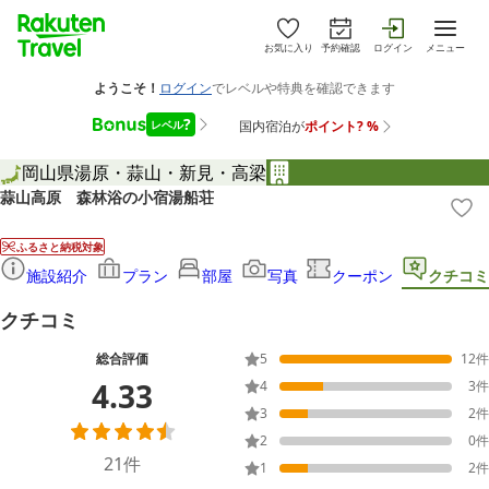
お気に入り
予約確認
ログイン
メニュー
岡山県
湯原・蒜山・新見・高梁
蒜山高原 森林浴の小宿湯船荘
ふるさと納税対象
施設紹介
プラン
部屋
写真
クーポン
クチコミ
クチコミ
総合評価
5
12
件
4.33
4
3
件
3
2
件
2
0
件
21
件
1
2
件