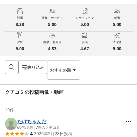
部屋
接客・サービス
ロケーション
朝食
3.33
5.00
5.00
5.00
夕食
温泉・お風呂
設備
清潔さ
5.00
4.33
4.67
5.00
絞り込み
おすすめ順
クチコミの投稿画像・動画
19
件
たけちゃんだ
60代
/
男性
|
7
件のクチコミ
4
2026年5月28日
投稿