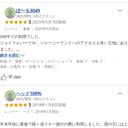
隣の咳払いなどが丸聞こえの状態でした。

ここだけが、難点といえば、難点です。

ぽーる3049
あとは、何ら問題ありません。

30代
/
男性
|
2
件のクチコミ
5
2025年5月7日
投稿
ついでに、

レジャー
家族
2025年5月
宿泊
宿泊とは直接関係ありませんが、

GW中での利用でした。

ここは栗まんじゅうを作っておられるようで、帰るのに合わせて注文で
ジョイフルパークや、ジャージーランドへのアクセスも良い立地にあり
きました。

ました。

ほんと、絶品でした！

続きを読む
そして、お土産にもしましたが、好評でした！
|
|
|
|
|
夕食のジンギスカンも大変おいしく頂きました。はじめてのジンギスカ
部屋
:
3
接客・サービス
:
4
ロケーション
:
5
朝食
:
5
夕食
:
5
|
|
温泉・お風呂
:
4
設備
:
4
清潔さ
:
-
ンに子供達も喜んでいました。部屋は6畳一間に大人2人、子供3人でし
たが、寝るだけなので狭いこともなかったです。お風呂も家族での貸し
269
切りでしたので、小さい子供もいましたが、気兼ねなく入浴できたのが
良かったです。お庭も広く、子供たちとボール遊びもできました。

ヘッド100%
チェックアウト時には、夕食のビール代金までサービスしていただい
40代
/
男性
|
3
件のクチコミ
5
2018年1月6日
投稿
て、大変気持ち良く宿を後にすることができました。有難うございまし
レジャー
一人
2018年1月
宿泊
年末年始に家族で鏡ヶ成スキー旅行の際に利用しました。宿の方にはと