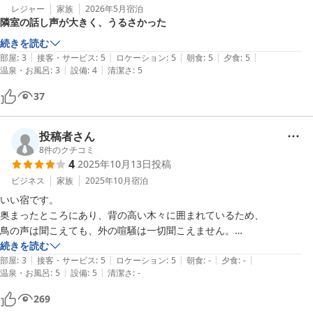
レジャー
家族
2026年5月
宿泊
隣室の話し声が大きく、うるさかった
続きを読む
|
|
|
|
|
部屋
:
3
接客・サービス
:
5
ロケーション
:
5
朝食
:
5
夕食
:
5
|
|
温泉・お風呂
:
3
設備
:
4
清潔さ
:
5
37
投稿者さん
8
件のクチコミ
4
2025年10月13日
投稿
ビジネス
家族
2025年10月
宿泊
いい宿です。

奥まったところにあり、背の高い木々に囲まれているため、

鳥の声は聞こえても、外の喧騒は一切聞こえません。

続きを読む
|
|
|
|
|
ただ、部屋によると思いますが、

部屋
:
3
接客・サービス
:
5
ロケーション
:
5
朝食
:
-
夕食
:
-
|
|
温泉・お風呂
:
5
設備
:
5
清潔さ
:
-
当方らが泊まった部屋は、

もともとは隣と広縁続きの部屋であったようで（もちろん、仕切りはあ
269
るので行き来はできませんが）、
