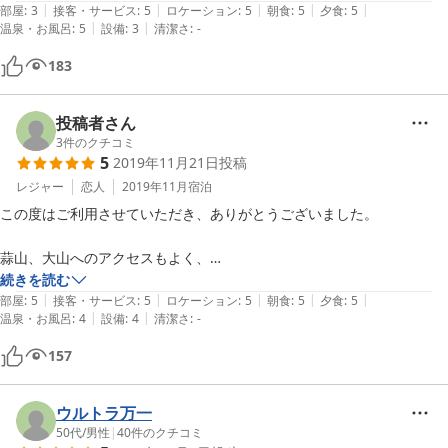
|
|
|
|
|
部屋
:
3
接客・サービス
:
5
ロケーション
:
5
朝食
:
5
夕食
:
5
|
|
温泉・お風呂
:
5
設備
:
3
清潔さ
:
-
食事も大満足でした！

生ラムのジンギスカンは柔らかくて臭みも全然なく今まで食べたジンギ
183
スカンの中で一番美味しいかったです。

ミニトマトのマリネやお漬物も最高でした！

投稿者さん
今度はモリアオガエルの時期に行くんだ！と息子がはりきっています
3
件のクチコミ
5
2019年11月21日
投稿
（笑）

レジャー
恋人
2019年11月
宿泊
この度はご利用させていただき、ありがとうございました。

蒜山、大山へのアクセスもよく、

何より私たちはご家族の温かい雰囲気にとても癒されました。

続きを読む
|
|
|
|
|
お部屋も古くても味があり、のんびりくつろぐことができました。

部屋
:
5
接客・サービス
:
5
ロケーション
:
5
朝食
:
5
夕食
:
5
|
|
温泉・お風呂
:
4
設備
:
4
清潔さ
:
-
晩御飯の大根とラム肉の煮物、とってもおいしかったです。

157
実家の母もあのような味付けでよく作ってくれたのでとても懐かしい気
持ちになりました。

ウルトラ万一
山の話、スキーの話、聞かせていただき楽しかったです。

50代
/
男性
|
40
件のクチコミ