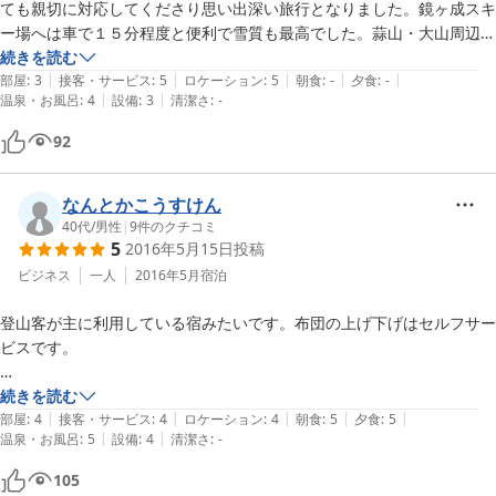
ても親切に対応してくださり思い出深い旅行となりました。鏡ヶ成スキ
ー場へは車で１５分程度と便利で雪質も最高でした。蒜山・大山周辺で
スキー宿泊される際にはとてもお勧めの宿です。元旦ということもあり
続きを読む
|
|
|
|
|
宿の方のご厚意でお雑煮をご馳走になり最高の味でした。また泊まりた
部屋
:
3
接客・サービス
:
5
ロケーション
:
5
朝食
:
-
夕食
:
-
|
|
温泉・お風呂
:
4
設備
:
3
清潔さ
:
-
いと思います。
92
なんとかこうすけん
40代
/
男性
|
9
件のクチコミ
5
2016年5月15日
投稿
ビジネス
一人
2016年5月
宿泊
登山客が主に利用している宿みたいです。布団の上げ下げはセルフサー
ビスです。

髭剃り、歯ブラシの持参も必要です。トイレも共同。

続きを読む
|
|
|
|
|
部屋
:
4
接客・サービス
:
4
ロケーション
:
4
朝食
:
5
夕食
:
5
|
|
温泉・お風呂
:
5
設備
:
4
清潔さ
:
-
お風呂は家族風呂を独占できます（札で利用中かどうかわかるため）

銭湯ぐらいの広さです。

105
バスタオル、タオル、ボディソープ、シャンプー、リンスは用意してあ