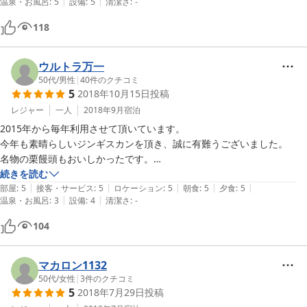
|
|
温泉・お風呂
:
5
設備
:
5
清潔さ
:
-
こちらにお世話になって泊まりたいなぁと思いました。子どもたちも帰
り道に、また絶対来たいー！と言ってます。大変お世話になりました、
118
本当にありがとうございました。
ウルトラ万一
50代
/
男性
|
40
件のクチコミ
5
2018年10月15日
投稿
レジャー
一人
2018年9月
宿泊
2015年から毎年利用させて頂いています。

今年も素晴らしいジンギスカンを頂き、誠に有難うございました。

名物の栗饅頭もおいしかったです。

ご縁がございましたら、また来年もよろしくお願い致します。
続きを読む
|
|
|
|
|
部屋
:
5
接客・サービス
:
5
ロケーション
:
5
朝食
:
5
夕食
:
5
|
|
温泉・お風呂
:
3
設備
:
4
清潔さ
:
-
104
マカロン1132
50代
/
女性
|
3
件のクチコミ
5
2018年7月29日
投稿