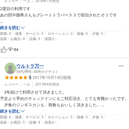
レジャー
一人
2018年7月
宿泊
2度目の利用です

あの田中陽希さんもグレートトラバース３で宿泊されたそうです

こちらの夕食のジンギスカンが量も多くて美味しいの

続きを読む
|
|
|
|
|
登山後の食事には最高です。朝食は翌日登山のためにおにぎりにしても
部屋
:
4
接客・サービス
:
5
ロケーション
:
3
朝食
:
5
夕食
:
5
|
|
温泉・お風呂
:
4
設備
:
3
清潔さ
:
-
らいましたが、その分夜に手作りヨーグルトとフルーツを付けて頂きま
した

94
胃袋が破裂しそうなぐらい

ウルトラ万一
50代
/
男性
|
40
件のクチコミ
5
2017年10月14日
投稿
レジャー
一人
2017年9月
宿泊
　3年続けて利用させて頂きました。

予定より早めのチェックインにもご対応頂き、とても有難かったです。

　夕食のジンギスカンも、朝食もおいしく頂きました。

続きを読む
|
|
|
|
|
　食堂ですぐにつながったWi-Fiがお部屋の方でもつなげたら、有難か
部屋
:
5
接客・サービス
:
5
ロケーション
:
5
朝食
:
5
夕食
:
5
|
|
温泉・お風呂
:
5
設備
:
4
清潔さ
:
-
ったです。
