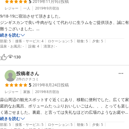
5
2019年11月9日
投稿
次は教えていただいた烏ヶ山を登るときに伺えたら嬉しいです。

レジャー
一人
2019年9月
宿泊
お世話になりました。

9/18-19に宿泊させて頂きました。

ありがとうございました。
ジンギスカンで良い牛肉がなくて代わりに生ラムをご提供頂き、誠に有
難うございました。

部屋に戻ってから寝入ってしまい、せっかくご用意頂いたお風呂に入れ
続きを読む
|
|
|
|
|
なくて、誠に申し訳ないことを致しました。

部屋
:
5
接客・サービス
:
4
ロケーション
:
5
朝食
:
5
夕食
:
5
|
|
温泉・お風呂
:
-
設備
:
4
清潔さ
:
-
来年もできればお邪魔させて頂ければ、と思います。
130
投稿者さん
2
件のクチコミ
5
2019年8月24日
投稿
レジャー
家族
2019年8月
宿泊
蒜山周辺の観光スポットすぐ近くにあり、移動に便利でした。広くて家
庭的なお風呂、ボリュームたっぷりおいしいごはん、、、とっても楽し
く過ごせました。裏庭、と言っては失礼なほどの広場のようなお庭やツ
リーハウスに、息子も友人の子どもも大興奮！！！朝食後にしっかり運
続きを読む
|
|
|
|
|
動していました。蒜山は、日帰りでも十分行ける距離なのですが、また
部屋
:
5
接客・サービス
:
5
ロケーション
:
5
朝食
:
5
夕食
:
5