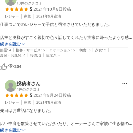
おいしくいただけると思います。山菜の味を壊さぬよう衣は最小限
有難うございます。
10
件のクチコミ
にしてカラッと揚げております♪

5
2021年10月8日
投稿
朝食があっさりめだったとのこと、お漬物をお出しするのを忘れて
レジャー
家族
2021年9月
宿泊
いたのかもしれません…申し訳ありません。朝食にも山菜をとのご
仕事ついでのレジャーで子供と宿泊させていただきました。

希望、確かに受け止め、検討してまいりたいと思います。ご意見を
いただきまして本当にありがとうございます。

店主と奥様がすごく親切で色々話してくれたり実家に帰ったような感覚
お水とコーヒーは関連あると思います。ありがとうございます。当
でゆっくりできました。

続きを読む
館は塩釜の水ではありませんが、蒜山のお水はおいしいです
|
|
|
|
|
部屋
:
4
接客・サービス
:
5
ロケーション
:
5
朝食
:
5
夕食
:
5
（^_^）

|
|
温泉・お風呂
:
4
設備
:
3
清潔さ
:
-
ご飯は野菜が特に美味しく最高でした、夕食は子供達がおひつのご飯た
自家製ヨーグルト、お褒め頂きありがとうございます。濃厚なジャ
いらげてしまいました。

204
ージー牛で作るからこその粘度でございます。無農薬自家製ブルー
ベリージャムもこのヨーグルトにとても合うと思っております。当
ぜひまた利用したいです、ありがとうございました！
館でしか、食べられない唯一無二のヨーグルト、また、ご縁があり
投稿者さん
ましたらどうぞ、ジンギスカンと共に召し上がりにおいでください
4
件のクチコミ
ませ。家族一同お待ちいたしております。この度は、本当にありが
5
2021年8月24日
投稿
とうございました。
レジャー
家族
2021年8月
宿泊
2017-09-07
先日はお世話になりました。

広い中庭を散策させていただいたり、オーナーさんご家族に生き物のお
話しを聞かせていただいたり、楽しませていただきました。

続きを読む