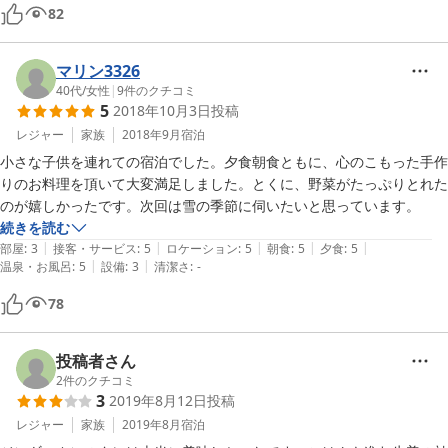
82
　栗饅頭、通販でもまた注文したいです！
マリン3326
40代
/
女性
|
9
件のクチコミ
5
2018年10月3日
投稿
レジャー
家族
2018年9月
宿泊
小さな子供を連れての宿泊でした。夕食朝食ともに、心のこもった手作
りのお料理を頂いて大変満足しました。とくに、野菜がたっぷりとれた
のが嬉しかったです。次回は雪の季節に伺いたいと思っています。
続きを読む
|
|
|
|
|
部屋
:
3
接客・サービス
:
5
ロケーション
:
5
朝食
:
5
夕食
:
5
|
|
温泉・お風呂
:
5
設備
:
3
清潔さ
:
-
78
投稿者さん
2
件のクチコミ
3
2019年8月12日
投稿
レジャー
家族
2019年8月
宿泊