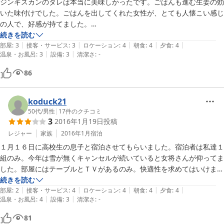
ジンギスカンのタレは本当に美味しかったです。ごはんも進む生姜の効
いた味付けでした。ごはんを出してくれた女性が、とても人懐こい感じ
の人で、好感が持てました。

部屋については、少しだけ残念だったのが、部屋に、冷蔵庫が置いてい
続きを読む
|
|
|
|
|
る板の間みたいなところがあり、そこが、隣の部屋と続いてて、箪笥の
部屋
:
3
接客・サービス
:
3
ロケーション
:
4
朝食
:
4
夕食
:
4
|
|
温泉・お風呂
:
3
設備
:
3
清潔さ
:
-
ようなもので仕切られていたのですが、隣の様子はみえないようにはな
ってましたが、タバコが苦手なわたし達は、隣の部屋のタバコの匂いが
86
流れてきて、せっかくの朝の外の空気が不味くなり、あーあ。仕方ない
けど、嫌かも。と思いました。

設備は、古いと感じるところもありましたが、不潔とかではなかったで
koduck21
す。

50代
/
男性
|
17
件のクチコミ
3
2016年1月19日
投稿
お風呂は、よく掃除をされてて、気持ちよく使えました。

タオル類は、お風呂に用意されていて、使ったらお風呂にあるカゴに入
レジャー
家族
2016年1月
宿泊
れていくという仕組みになってました。

１月１６日に高校生の息子と宿泊させてもらいました。宿泊者は私達１
やはり蒜山高原。昼間は暑くても、朝晩は、冷房がいらないぐらい涼し
組のみ。今年は雪が無くキャンセルが続いていると女将さんが仰ってま
くて、避暑に行くには最適でした！

した。部屋にはテーブルとＴＶがあるのみ。快適性を求めてはいけませ
ん。体育会系の合宿には適しているかも。田舎の古めいたレトロ感が好
続きを読む
|
|
|
|
|
きな方は大丈夫だと思います。風呂は５、６人が入れる大きめのバスタ
部屋
:
2
接客・サービス
:
4
ロケーション
:
4
朝食
:
4
夕食
:
4
|
|
温泉・お風呂
:
4
設備
:
3
清潔さ
:
-
ブで疲れを癒してくれます。夕食は名物のジンギスカン。自家製のたれ
も良かったです。境港から直送された新鮮なお刺身や手の込んだ料理、
81
お漬け物も女将さんの気遣いが感じられました。しかし一押しはご飯で