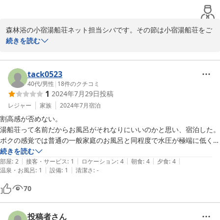
す。いままでいろんな品種のお米を食べてきましたが、久しぶりにおい
しいお米を食べられて満足しました。当然おひつは空っぽにしました
森林浴の小宿湯船荘ネット担当シバです。その節は小宿湯船荘をご
よ。品種はあきたこまちだそうです。（これほどおいしいあきたこまち
利用いただきまして誠にありがとうございまいした！返信がとって
続きを読む
は初めてでした。）また機会があれば利用させて下さい。
も遅くなり申し訳ありません!!少し、余裕ができましたので、マイ
ペースですがお返事していこうと思っております。

雪不足の1月においでいただきましたね。蒜山という観光地はとて
tack0523
も天候に左右される場所です・・・。スキースノボードも今では、
40代
/
男性
|
18
件のクチコミ
1
2024年7月29日
投稿
日帰りが多くなり、当館のような小規模宿は冬場は合宿が入る以外
はご家族連れのお客様でごった返すというようなことはなくなって
レジャー
家族
2024年7月
宿泊
まいりました。逆に、のんびりゆったり過ごせる穴場でもありま
割高感が否めない。

す。裏庭の広い芝生は一面雪化粧で、雪遊びも独り占め可能です！

湯船荘って名前だからお風呂がそれなりにいいのかと思い、宿泊した。

お部屋の方は現在冷蔵庫もほぼ完備しておりますので、少しのペッ
ボクの感覚では普通の一般家庭のお風呂と同程度で水圧が極端に低く、
トボトルなどはお持込いただいても大丈夫です。ただ、娯楽性をお
温度も中々上がりません。となりの部屋には、多少大きな湯船があった
続きを読む
求めの場合は特になにもございませんので、、、そういったご期待
|
|
|
|
|
が、お湯を入れてくれたのは小さい方だった。

部屋
:
2
接客・サービス
:
1
ロケーション
:
4
朝食
:
4
夕食
:
4
にはお答えできず、申し訳ありません。

|
|
温泉・お風呂
:
1
設備
:
1
清潔さ
:
-
ジンギスカンはおいしかったし量もそれなりで満足出来たが、朝風呂に
ご飯について大変にお褒め頂きましてありがとうございます！大将
は入れないし、部屋からはネズミ？の音がするし、大人2人、小学1年
70
が丹精込めて田んぼで作っている甲斐があります!!蒜山産のあきた
生1人で\29000は高いと思う。
こまち、おいしいですよ（^_^）水もおいしいので、相乗効果でお
いしさ倍増かもしれませんね！ぜひ、またジンギスカンと自家製米
投稿者さん