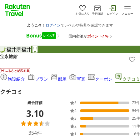
お気に入り
予約確認
ログイン
メニュー
福井県
福井
宝永旅館
ふるさと納税対象
施設紹介
プラン
部屋
写真
クーポン
クチコミ
クチコミ
総合評価
5
73
件
3.10
4
94
件
3
25
件
2
11
件
354
件
1
6
件