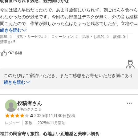
朝食食べられず残念、観光向けかな
今回は遅入早出だったので、あまり旅館にいられず、朝ごはんを食べら
れなかったのが残念です。今回のお部屋はデスクが無く、外の音も結構
聞こえたので、作業が難しかった点はちょっと残念でしたが、立地やお
値段を考えるとおつりがくるかなと思います。ホテルや旅館で作業をす
続きを読む
|
|
|
|
|
るビジネスパーソン、というよりは、福井の観光などを楽しむ人向けか
部屋
:
5
接客・サービス
:
5
ロケーション
:
5
温泉・お風呂
:
5
設備
:
5
清潔さ
:
5
なと思います。次回は観光でのんびり楽しませていただきたいです！
648
このたびはご宿泊いただき、またご感想をお寄せいただき誠にあり
がとうございます。

続きを読む
お部屋にデスクが無かった点や外の音につきまして、ご不便をおか
けし申し訳ございませんでした。設備の見直しの参考として、真摯
に受け止めてまいります。

投稿者さん
次回はぜひ観光でお越しいただき、時間を気にせずゆったりとお過
4
件のクチコミ
4
2025年11月30日
投稿
ごしいただけましたら幸いでございます。

またお目にかかれます日を、心よりお待ち申し上げております。
レジャー
家族
2025年11月
宿泊
宝永旅館
福井の民宿寄り旅館、心地よい距離感と美味い朝食