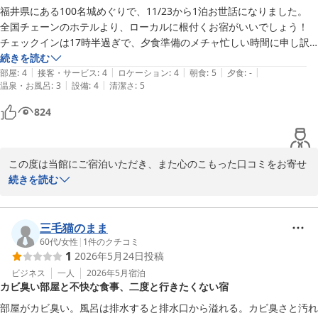
2026-03-04
福井県にある100名城めぐりで、11/23から1泊お世話になりました。

全国チェーンのホテルより、ローカルに根付くお宿がいいでしょう！

チェックインは17時半過ぎで、夕食準備のメチャ忙しい時間に申し訳
ないと思ってましたが、厨房担当さんがチェックイン対応されて夕食準
続きを読む
|
|
|
|
|
備が滞る感じではなさそうだったので一安心でした。翌日の朝食の時間
部屋
:
4
接客・サービス
:
4
ロケーション
:
4
朝食
:
5
夕食
:
-
|
|
温泉・お風呂
:
3
設備
:
4
清潔さ
:
5
を予約して部屋に案内していただきました。

お部屋は8畳にお布団が広げれば眠れる状態で用意されてました。助か
824
ります〜。浴衣も柄が選べて嬉しかったです。他の部屋の人の話し声や
テレビ音が聞こえなかったです。廊下の音は聞こえてきます。

ゴミは部屋にもゴミ箱がありましたが、分別廃棄用の大きなゴミ箱が
この度は当館にご宿泊いただき、また心のこもった口コミをお寄せ
3Fの洗面台のところにありました。

いただき誠にありがとうございます。

続きを読む
お風呂はホワイトボードに利用時間を書き込む予約制(30分単位)。私は
全国のお城巡りのご宿泊先として当館をお選びいただき、大変光栄
1Fの浴場ではなく3Fの浴場を利用しました。3Fのお風呂は湯船は追い
に存じます。チェックイン時やお部屋、浴衣につきましてもご感想
焚きはなくお湯を溜めるだけなので、使い終わった後どうしたら良いの
を頂戴し、安心してお過ごしいただけたご様子に嬉しく思っており
三毛猫のまま
かわからずでした。上がった後の湯船のお湯について説明を壁に貼って
ます。

60代
/
女性
|
1
件のクチコミ
おいていただくか、チェックイン時にそこまでご説明いただけると戸惑
1
2026年5月24日
投稿
3階浴場のご利用方法につきましては、ご案内が足りずご不便をお
わないと思います。

かけし申し訳ございませんでした。今後は掲示やご説明を工夫し、
ビジネス
一人
2026年5月
宿泊
朝食は見目もよく、栄養バランスも考えられていてとても美味しくいた
カビ臭い部屋と不快な食事、二度と行きたくない宿
より分かりやすいご案内に努めてまいります。

だきました！スイーツまであって幸せでした。(ご飯にかけた乾燥わか
また福井へお越しの際は、ぜひお立ち寄りください。

めはお土産で購入しました♪)

部屋がカビ臭い。風呂は排水すると排水口から溢れる。カビ臭さと汚れ