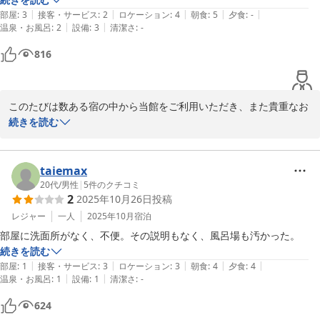
ておりますが、お客様のお好みに沿うことができず心苦しく感じて
|
|
|
|
|
申し込みの際には備考欄に、高齢の父が移動に車椅子使用で立位可。杖
部屋
:
3
接客・サービス
:
2
ロケーション
:
4
朝食
:
5
夕食
:
-
おります。

|
|
温泉・お風呂
:
2
設備
:
3
清潔さ
:
-
で短距離の歩行が可能な事等を記入しました。

そしていざ到着してみると部屋は2階でエレベーターは無いと言われま
816
貴重なご意見をお寄せいただき、ありがとうございました。

した。

今後もより快適にお過ごしいただける宿を目指して努めてまいりま
す。

夜遅めの時間だった事もあり他の宿を探すわけにもいかず、要介護の父
このたびは数ある宿の中から当館をご利用いただき、また貴重なお
に頑張って急な階段を時間をかけて登ってもらいましたが、その後は疲
宝永旅館　女将　国広桂子
時間を割いてご意見をお寄せいただき誠にありがとうございます。

続きを読む
れが出たのか少々具合が悪くなりました。

ご滞在中、お父様に大変なご負担をおかけしてしまったこと、また
翌日も朝食のために階段を降り、食後はそのまま1階にいてもらって予
宝永旅館
事前にお知らせいただいていた大切な情報に適切に対応できず不快
定より早めにチェックアウトしました。

2026-05-25
な思いをさせてしまいましたこと、心よりお詫び申し上げます。

taiemax
20代
/
男性
|
5
件のクチコミ
事前に備考欄に体の不自由な者がいると伝えていたので、せめて旅館側
2
2025年10月26日
投稿
ご予約時の備考欄にご記入いただいていた内容を確認しながら、エ
からエレベーターが無い旨の事前連絡があったらこちらも対応を考えら
レベーターが設置されていない施設であることを、事前にこちらか
レジャー
一人
2025年10月
宿泊
れたのにと不満を感じました。

らお伝えすべきであったと深く反省しております。

スタッフさんは感じよい方ばかりでしたが、備考欄を無視された事がず
部屋に洗面所がなく、不便。その説明もなく、風呂場も汚かった。
ご到着の際にもよりスタッフが、丁寧にお声がけや代替案のご案内
っと胸の中で燻っています。

続きを読む
ができていればと、申し訳ない気持ちでいっぱいです。

|
|
|
|
|
部屋
:
1
接客・サービス
:
3
ロケーション
:
3
朝食
:
4
夕食
:
4
|
|
温泉・お風呂
:
1
設備
:
1
清潔さ
:
-
朝食はとても美味しくいただきました。名物の女将さんがいらっしゃる
また、お父様に階段のご移動で無理をさせてしまい、ご体調を崩さ
と聞いていましたがお目に掛かれなくて残念。キレイな女性のスタッフ
624
れたとのこと、本来ならば安らぎの時間をご提供すべきところ、こ
さんが丁寧に説明して頂いてありがたかったです。