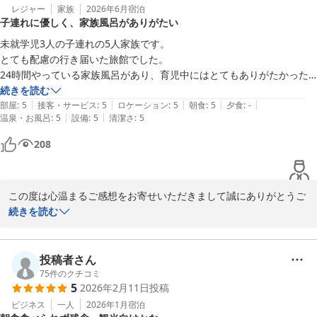
レジャー
家族
2026年6月
宿泊
子連れに優しく、家族風呂がありがたい
未就学児3人の子連れの5人家族です。

とても配慮の行き届いた旅館でした。

24時間やっている家族風呂があり、育児中にはとてもありがたかった
です。

続きを読む
|
|
|
|
|
客室、トイレ、洗面台もとてもキレイでした。
部屋
:
5
接客・サービス
:
5
ロケーション
:
5
朝食
:
5
夕食
:
-
|
|
温泉・お風呂
:
5
設備
:
5
清潔さ
:
5
208
この度は心温まるご感想をお寄せいただきまして誠にありがとうご
ざいます。

続きを読む
これからも皆様に快適にお過ごしいただけるよう、清潔で心地よい
空間づくりに努めてまいります。

ぜひまたご家族皆様でお越しくださいませ。再びお会いできます日
投稿者さん
を心よりお待ちしております。
75
件のクチコミ
5
2026年2月11日
投稿
宝永旅館
ビジネス
一人
2026年1月
宿泊
2026-07-02