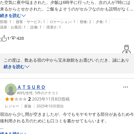
心よりお待ちしております。
とても過ごし易い宿でした。ありがとうございました。

た空気に夜中悩まされた。夕飯は6時半に行ったら、次の人が7時には
補足です。

来るからとせかされた。ご飯をよそうのがセルフなのかも説明がなく、
宝永旅館
身内が日本旅館、民宿を営んでおり、学生時代は夏季・冬季・春季休暇
お茶は食事がすんでも持ってこなかった。催促した。朝食の味付けは全
続きを読む
2026-01-08
|
|
|
|
|
と住み込みバイトをしていた身ですが、名前に「旅館」とありますが
てが甘く、困った。2度行く気にはなれない宿。
部屋
:
1
接客・サービス
:
1
ロケーション
:
1
朝食
:
2
夕食
:
1
|
|
温泉・お風呂
:
1
設備
:
1
清潔さ
:
1
「民宿」寄りのお宿です。ホスピタリティ、おもてなしは付かず離れず
の距離感で良いお宿だと思います。

1
420
余談ですが、職業体験を引き受けておられる様で、中学生徒さんの礼状
が飾られていました。

この度は、数ある宿の中から宝永旅館をお選びいただき、誠にあり
内容も素晴らしく手紙のマナーも完璧で、私の子どもでは指導なしでは
がとうございました。

続きを読む
書けない文面と思いました。
そのような中、お部屋のにおいや浴室設備、お食事会場でのご案内
につきまして、ご不快な思いをおかけし申し訳ございませんでし
ＡＴＳＵＲＯ
た。

40代
/
女性
|
5
件のクチコミ
2
2025年11月8日
投稿
いただいたご意見を真摯に受け止め、館内環境やご案内方法につい
て改めて確認・改善に努めてまいります。

レジャー
家族
2025年10月
宿泊
宿泊から少し間が空きましたが、今でもモヤモヤする部分があるため今
また、お食事のお味につきましても、お口に合わなかったとのこ
後利用される方のためにも口コミを書かせてもらいます。

と、残念に思っております。

当館では、福井ならではの家庭的な味付けや郷土らしさを大切にし
家族で親戚を訪ねる為、朝食の評判が良かったこちらを予約しました。

続きを読む