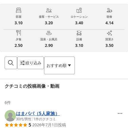
部屋
接客・サービス
ロケーション
朝食
3.10
3.20
3.40
4.14
夕食
温泉・お風呂
設備
清潔さ
2.50
2.90
3.10
3.50
絞り込み
おすすめ順
クチコミの投稿画像・動画
6
件
はまパパ（5人家族）
30代
/
男性
|
1
件のクチコミ
5
2026年7月1日
投稿