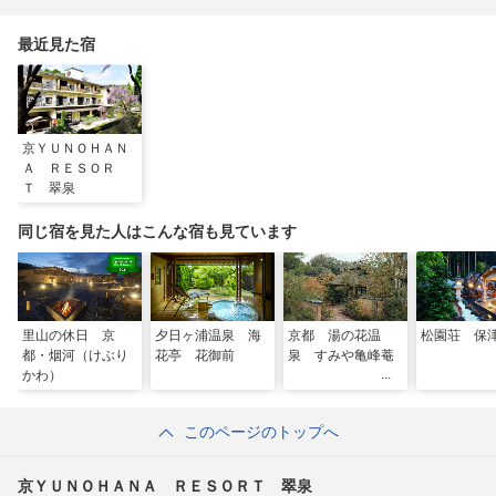
最近見た宿
京ＹＵＮＯＨＡＮ
Ａ ＲＥＳＯＲ
Ｔ 翠泉
同じ宿を見た人はこんな宿も見ています
里山の休日 京
夕日ヶ浦温泉 海
京都 湯の花温
松園荘 保
都・烟河（けぶり
花亭 花御前
泉 すみや亀峰菴
かわ）
このページのトップへ
京ＹＵＮＯＨＡＮＡ ＲＥＳＯＲＴ 翠泉