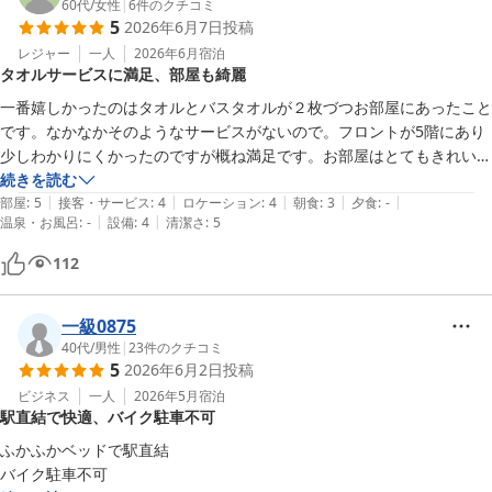
60代
/
女性
|
6
件のクチコミ
5
2026年6月7日
投稿
レジャー
一人
2026年6月
宿泊
タオルサービスに満足、部屋も綺麗
一番嬉しかったのはタオルとバスタオルが２枚づつお部屋にあったこと
です。なかなかそのようなサービスがないので。フロントが5階にあり
少しわかりにくかったのですが概ね満足です。お部屋はとてもきれいで
した。
続きを読む
|
|
|
|
|
部屋
:
5
接客・サービス
:
4
ロケーション
:
4
朝食
:
3
夕食
:
-
|
|
温泉・お風呂
:
-
設備
:
4
清潔さ
:
5
112
一級0875
40代
/
男性
|
23
件のクチコミ
5
2026年6月2日
投稿
ビジネス
一人
2026年5月
宿泊
駅直結で快適、バイク駐車不可
ふかふかベッドで駅直結
