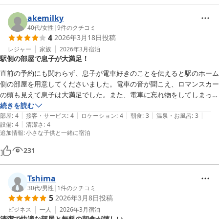
akemilky
40代
/
女性
|
9
件のクチコミ
4
2026年3月18日
投稿
レジャー
家族
2026年3月
宿泊
駅側の部屋で息子が大満足！
直前の予約にも関わらず、息子が電車好きのことを伝えると駅のホーム
側の部屋を用意してくださいました。電車の音が聞こえ、ロマンスカー
の頭も見えて息子は大満足でした。また、電車に忘れ物をしてしまった
のですがその問い合わせ先も調べてくださり、とても助かりました。お
続きを読む
|
|
|
|
|
部屋も広くて綺麗でした。またぜひ泊まりたいです。ありがとうござい
部屋
:
4
接客・サービス
:
4
ロケーション
:
4
朝食
:
3
温泉・お風呂
:
3
|
設備
:
4
清潔さ
:
4
ました。
追加情報
:
小さな子供と一緒に宿泊
231
Tshima
30代
/
男性
|
1
件のクチコミ
5
2026年3月8日
投稿
ビジネス
一人
2026年3月
宿泊
清潔で快適な部屋と無料の朝食が嬉しい