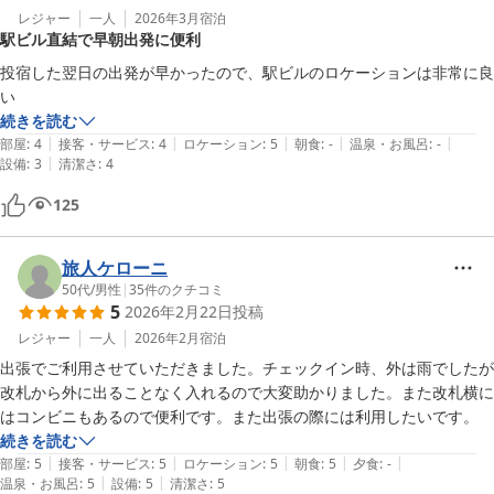
レジャー
一人
2026年3月
宿泊
駅ビル直結で早朝出発に便利
投宿した翌日の出発が早かったので、駅ビルのロケーションは非常に良
い
続きを読む
|
|
|
|
|
部屋
:
4
接客・サービス
:
4
ロケーション
:
5
朝食
:
-
温泉・お風呂
:
-
|
設備
:
3
清潔さ
:
4
125
旅人ケローニ
50代
/
男性
|
35
件のクチコミ
5
2026年2月22日
投稿
レジャー
一人
2026年2月
宿泊
出張でご利用させていただきました。チェックイン時、外は雨でしたが
改札から外に出ることなく入れるので大変助かりました。また改札横に
はコンビニもあるので便利です。また出張の際には利用したいです。
続きを読む
|
|
|
|
|
部屋
:
5
接客・サービス
:
5
ロケーション
:
5
朝食
:
5
夕食
:
-
|
|
温泉・お風呂
:
5
設備
:
5
清潔さ
:
5