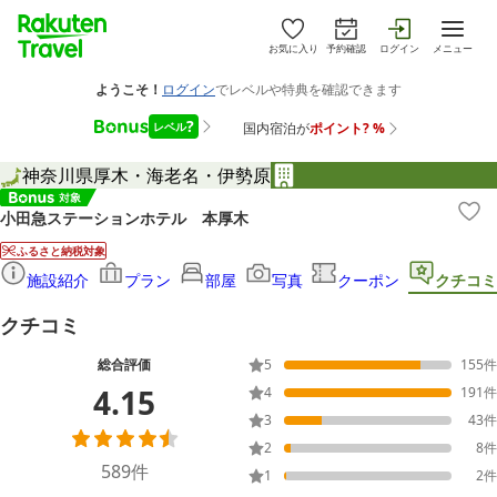
お気に入り
予約確認
ログイン
メニュー
神奈川県
厚木・海老名・伊勢原
小田急ステーションホテル 本厚木
ふるさと納税対象
施設紹介
プラン
部屋
写真
クーポン
クチコミ
クチコミ
総合評価
5
155
件
4.15
4
191
件
3
43
件
2
8
件
589
件
1
2
件