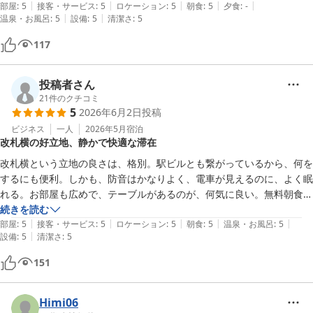
|
|
|
|
|
す。

部屋
:
5
接客・サービス
:
5
ロケーション
:
5
朝食
:
5
夕食
:
-
|
|
温泉・お風呂
:
5
設備
:
5
清潔さ
:
5
また機会があれば利用したいと思います。
117
投稿者さん
21
件のクチコミ
5
2026年6月2日
投稿
ビジネス
一人
2026年5月
宿泊
改札横の好立地、静かで快適な滞在
改札横という立地の良さは、格別。駅ビルとも繋がっているから、何を
するにも便利。しかも、防音はかなりよく、電車が見えるのに、よく眠
れる。お部屋も広めで、テーブルがあるのが、何気に良い。無料朝食
は、空いていたし、限定のお稲荷さんが食べられて、嬉しかった。いつ
続きを読む
|
|
|
|
|
も大山に行くときには、こちらに泊まりたい。
部屋
:
5
接客・サービス
:
5
ロケーション
:
5
朝食
:
5
温泉・お風呂
:
5
|
設備
:
5
清潔さ
:
5
151
Himi06