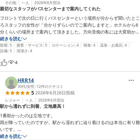
その他
一人
2026年8月
宿泊
親切なスタッフがバスセンターまで案内してくれた
フロントで次の日に行くバスセンターという場所が分からず聞いたとこ
ろスタッフの女性が「分かりずらいのでご案内しますと」ホテルから6
分くらいの場所まで案内して頂きました。方向音痴の私には大変助かり
ました＼(^o^)／親切な若いスタッフの方には感謝です😊
続きを読む
|
|
|
|
|
部屋
:
5
接客・サービス
:
5
ロケーション
:
4
朝食
:
4
温泉・お風呂
:
4
|
設備
:
5
清潔さ
:
4
4
HRR14
30代
/
女性
|
12
件のクチコミ
5
2026年6月26日
投稿
レジャー
一人
2026年6月
宿泊
駅から濡れずに到着、立地最高！
1番助かったのは立地です。

雨が降っていたのですが、駅から濡れずに辿り着けるのは本当に有り難
いです。

また、荷物も預かってもらえて、アメニティの入浴剤も嬉しかったで
続きを読む