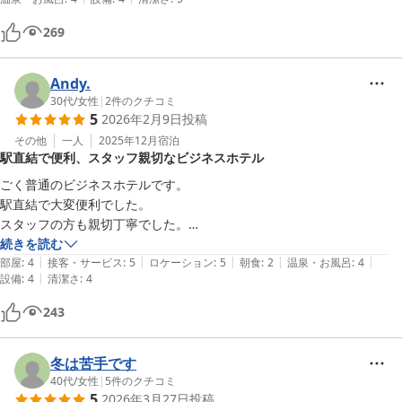
トもあり、普段から朝はサッと済ますのでこれで十分でした。

フリードリンクが24時間いただけるのも嬉しいです。

269
フロントの方も親切で、また機会があれば利用したいと思います。
Andy.
30代
/
女性
|
2
件のクチコミ
5
2026年2月9日
投稿
その他
一人
2025年12月
宿泊
駅直結で便利、スタッフ親切なビジネスホテル
ごく普通のビジネスホテルです。

駅直結で大変便利でした。

スタッフの方も親切丁寧でした。

朝食は不要だったのですが、無料朝食付きのプランしかなかったのでそ
続きを読む
|
|
|
|
|
ちらを予約しましたが、ごく軽い軽食程度の内容ですので朝からしっか
部屋
:
4
接客・サービス
:
5
ロケーション
:
5
朝食
:
2
温泉・お風呂
:
4
|
設備
:
4
清潔さ
:
4
243
冬は苦手です
40代
/
女性
|
5
件のクチコミ
5
2026年3月27日
投稿