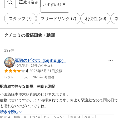
絞り込み
おすすめ順
スタッフ
(
7
)
フリードリンク
(
7
)
利便性
(
30
)
クチコミの投稿画像・動画
399
件
孤独のビジホ（bijiho.jp）
40代
/
男性
|
27
件のクチコミ
4
2026年6月21日
投稿
レジャー
一人
2026年6月
宿泊
駅直結で静かな部屋、朝食も満足
小田急線本厚木駅直結のビジネスホテル。

建物は古いですが、よく清掃されてます。何より駅直結なので雨の日で
も濡れないのがいいですね。

続きを読む
|
|
|
|
|
宿泊した部屋は広いです。クローゼットがあるので荷物をしまえて部屋
部屋
:
4
接客・サービス
:
4
ロケーション
:
5
朝食
:
4
夕食
:
-