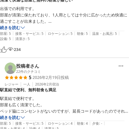
出張での利用です。

部屋が清潔に保たれており、1人用としては十分に広かったため快適に
過ごすことが出来ました。

24時間無料のドリンクもありがたかったです。

続きを読む
|
|
|
|
|
朝食も無料で、焼きおにぎり、いなり寿司、ヨーグルト等があり、朝少
部屋
:
5
接客・サービス
:
5
ロケーション
:
5
朝食
:
5
温泉・お風呂
:
5
|
設備
:
5
清潔さ
:
5
しお腹に入れておきたい私には十分でした。

また宿泊させていただきます。
234
投稿者さん
22
件のクチコミ
5
2026年2月19日
投稿
レジャー
一人
2026年2月
宿泊
駅直結で便利、無料朝食も満足
駅直結で便利です。

部屋も広く清潔でした。

ベッド脇にコンセントがないのですが、延長コードがあったのでそれで
補えました。

続きを読む
|
|
|
|
|
無料朝食ですが、焼きおにぎりやいなり寿司、パンや茹で卵、ヨーグル
部屋
:
5
接客・サービス
:
5
ロケーション
:
4
朝食
:
4
夕食
:
-
|
|
温泉・お風呂
:
4
設備
:
4
清潔さ
:
5