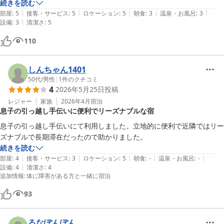
続きを読む
|
|
|
|
|
部屋
:
5
接客・サービス
:
5
ロケーション
:
5
朝食
:
3
温泉・お風呂
:
3
|
設備
:
3
清潔さ
:
5
110
しんちゃん1401
50代
/
男性
|
1
件のクチコミ
4
2026年5月25日
投稿
レジャー
家族
2026年4月
宿泊
息子の引っ越し手伝いに便利でリーズナブルな宿
息子の引っ越し手伝いにて利用しました。立地的に便利で近隣ではリー
ズナブルで長期滞在だったので助かりました。
続きを読む
|
|
|
|
|
部屋
:
4
接客・サービス
:
3
ロケーション
:
5
朝食
:
-
温泉・お風呂
:
-
|
設備
:
4
清潔さ
:
4
追加情報
:
体に障害がある方と一緒に宿泊
93
るなぽんぽん