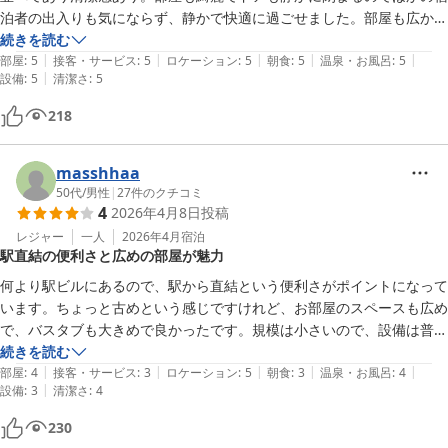
泊者の出入りも気にならず、静かで快適に過ごせました。部屋も広かっ
た。また機会があれば利用したい。
続きを読む
|
|
|
|
|
部屋
:
5
接客・サービス
:
5
ロケーション
:
5
朝食
:
5
温泉・お風呂
:
5
|
設備
:
5
清潔さ
:
5
218
masshhaa
50代
/
男性
|
27
件のクチコミ
4
2026年4月8日
投稿
レジャー
一人
2026年4月
宿泊
駅直結の便利さと広めの部屋が魅力
何より駅ビルにあるので、駅から直結という便利さがポイントになって
います。ちょっと古めという感じですけれど、お部屋のスペースも広め
で、バスタブも大きめで良かったです。規模は小さいので、設備は普通
という印象です。朝食付きで、内容は普通ですけれど、満足できる内容
続きを読む
|
|
|
|
|
でした。やはり駅直結で移動するのに便利で良かったです。
部屋
:
4
接客・サービス
:
3
ロケーション
:
5
朝食
:
3
温泉・お風呂
:
4
|
設備
:
3
清潔さ
:
4
230