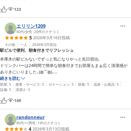
123
エリリン1209
60代
/
女性
|
20
件のクチコミ
5
2026年3月16日
投稿
その他
一人
2026年3月
宿泊
駅ビルで便利、朝食付きでリフレッシュ
本厚木の駅ビルないでずっと気になりやっと先日宿泊。

ドリンクバーは24時間で簡単な朝食付きでお部屋もまぁ広く清潔感が
ありきにいりました⸜(◍´˘`◍)⸝

月いちはリフレッシュにお泊まりしたいです。
続きを読む
|
|
|
|
|
部屋
:
5
接客・サービス
:
5
ロケーション
:
5
朝食
:
5
温泉・お風呂
:
5
|
設備
:
5
清潔さ
:
5
149
randonneur
80代〜
/
男性
|
1
件のクチコミ
4
2026年3月13日
投稿