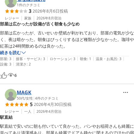
1
件のクチコミ
3
2026年8月6日
投稿
レジャー
家族
2026年8月
宿泊
部屋は広かったが設備が古く朝食も少なめ
部屋は広かったが、古いせいか壁紙が剥がれており、部屋の電気が少な
く、夜は暗かった。朝食はびっくりするほど種類が少なかった。珈琲や
紅茶は24時間飲めるのは良かった。
続きを読む
|
|
|
|
|
部屋
:
3
接客・サービス
:
3
ロケーション
:
3
朝食
:
1
温泉・お風呂
:
3
|
設備
:
3
清潔さ
:
2
6
MAGK
50代
/
女性
|
4
件のクチコミ
5
2026年4月30日
投稿
レジャー
一人
2026年4月
宿泊
駅直結
駅直結で安いのに朝も付いていて良かった。パンやお稲荷さんも綺麗に
並べてあり清潔感あり。部屋も綺麗でドアも静かに閉まるのでほかの宿