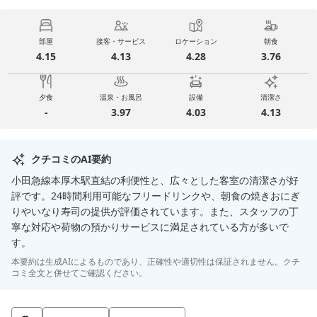
部屋
接客・サービス
ロケーション
朝食
4.15
4.13
4.28
3.76
夕食
温泉・お風呂
設備
清潔さ
-
3.97
4.03
4.13
クチコミのAI要約
小田急線本厚木駅直結の利便性と、広々とした客室の清潔さが好
評です。24時間利用可能なフリードリンクや、朝食の焼きおにぎ
りやいなり寿司の提供が評価されています。また、スタッフの丁
寧な対応や荷物の預かりサービスに満足されている方が多いで
す。
本要約は生成AIによるものであり、正確性や適切性は保証されません。クチ
コミ全文と併せてご確認ください。