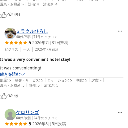
|
|
温泉・お風呂
:
-
設備
:
4
清潔さ
:
4
を広々使えます。

また、南口ロータリー向きだったので電車の音もなく非常に静かでし
151
た。

朝食はメニュー数は少なめですが、私は十分な量でした。

ミラクルひろし
40代
/
男性
|
71
件のクチコミ
5
2026年7月31日
投稿
唯一、部屋の空調をつけたらタバコの匂いがしたのが残念でした。
ビジネス
一人
2026年7月
宿泊
It was a very convenient hotel stay!
It was convenienting!
続きを読む
|
|
|
|
|
部屋
:
5
接客・サービス
:
5
ロケーション
:
5
朝食
:
5
夕食
:
-
|
|
温泉・お風呂
:
5
設備
:
5
清潔さ
:
5
19
ケロリンゴ
60代
/
女性
|
24
件のクチコミ
5
2026年8月5日
投稿