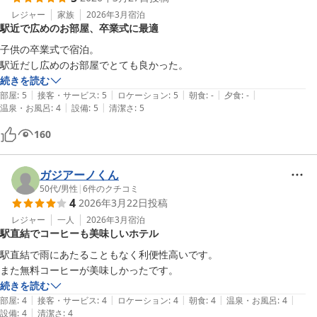
レジャー
家族
2026年3月
宿泊
駅近で広めのお部屋、卒業式に最適
子供の卒業式で宿泊。

駅近だし広めのお部屋でとても良かった。
続きを読む
|
|
|
|
|
部屋
:
5
接客・サービス
:
5
ロケーション
:
5
朝食
:
-
夕食
:
-
|
|
温泉・お風呂
:
4
設備
:
5
清潔さ
:
5
160
ガジアーノくん
50代
/
男性
|
6
件のクチコミ
4
2026年3月22日
投稿
レジャー
一人
2026年3月
宿泊
駅直結でコーヒーも美味しいホテル
駅直結で雨にあたることもなく利便性高いです。

また無料コーヒーが美味しかったです。
続きを読む
|
|
|
|
|
部屋
:
4
接客・サービス
:
4
ロケーション
:
4
朝食
:
4
温泉・お風呂
:
4
|
設備
:
4
清潔さ
:
4