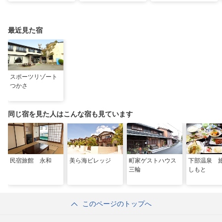
避暑地14選
ース！絶景や温泉も
ポット18選
最近見た宿
スポーツリゾート
つかさ
同じ宿を見た人はこんな宿も見ています
民宿旅館 永和
美ら海ビレッジ
町家ゲストハウス
下部温泉 
三輪
しもと
このページのトップへ