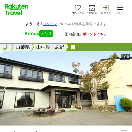
お気に入り
予約確認
ログイン
メニュー
全国
全国
山梨県
山中湖・忍野
スポーツリゾートつかさ
1/10