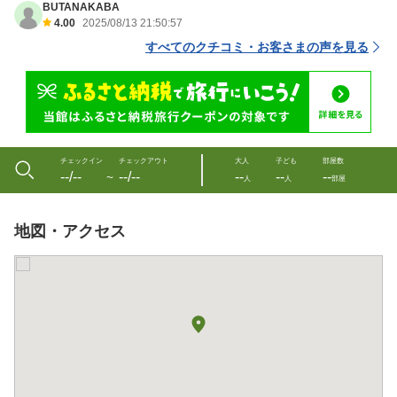
BUTANAKABA
4.00
2025/08/13 21:50:57
すべてのクチコミ・お客さまの声を見る
チェックイン
チェックアウト
大人
子ども
部屋数
--/--
--/--
--
--
--
〜
人
人
部屋
地図・アクセス