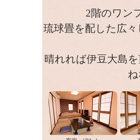
2階のワン
琉球畳を配した広々
晴れれば伊豆大島を
ね