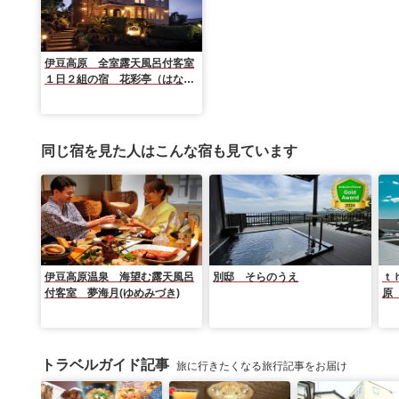
伊豆高原 全室露天風呂付客室
１日２組の宿 花彩亭（はない
ろてい）
同じ宿を見た人はこんな宿も見ています
伊豆高原温泉 海望む露天風呂
別邸 そらのうえ
ｔ
付客室 夢海月(ゆめみづき)
原
ｏ
トラベルガイド記事
旅に行きたくなる旅行記事をお届け