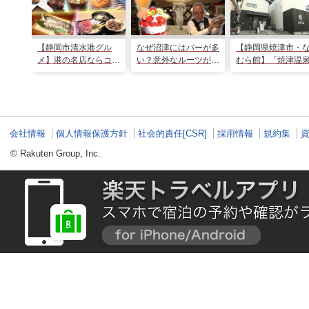
【静岡市清水港グル
なぜ沼津にはバーが多
【静岡県焼津市・
メ】港の名店ならコ
い？意外なルーツがわ
むら館】「焼津温
コ！マグロ食べ比べや
かる店へ【静岡県沼津
発祥の地で「浮遊
激レア“サバの氷室盛
市・BAR FRANK／ね
験」 開発期間3年
り”港周辺の店5選
こと白鳥】
泉商品で手がすべ
会社情報
個人情報保護方針
社会的責任[CSR]
採用情報
規約集
© Rakuten Group, Inc.