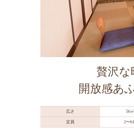
贅沢な
開放感あ
広さ
56
定員
2〜6