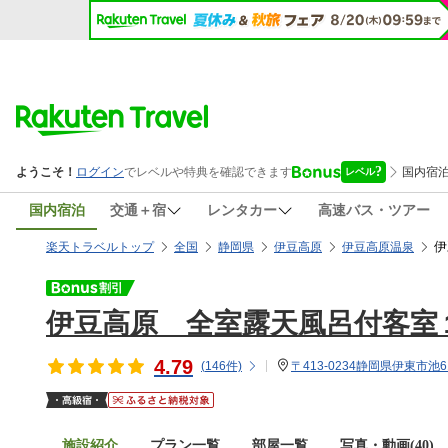
国内宿泊
交通＋宿
レンタカー
高速バス・ツアー
伊
楽天トラベルトップ
全国
静岡県
伊豆高原
伊豆高原温泉
伊豆高原 全室露天風呂付客室
4.79
(
146
件)
〒413-0234静岡県伊東市池61
施設紹介
プラン一覧
部屋一覧
写真・動画(40)