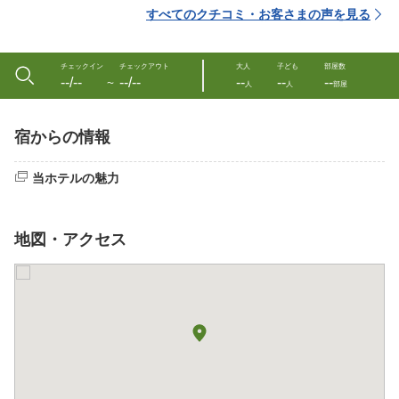
すべてのクチコミ・お客さまの声を見る
チェックイン
チェックアウト
大人
子ども
部屋数
--/--
--/--
--
--
--
〜
人
人
部屋
宿からの情報
当ホテルの魅力
地図・アクセス