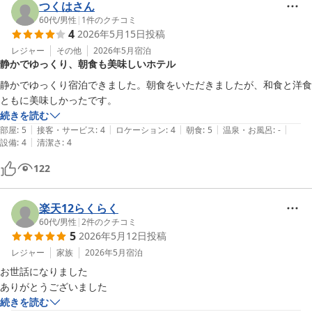
つくはさん
60代
/
男性
|
1
件のクチコミ
4
2026年5月15日
投稿
レジャー
その他
2026年5月
宿泊
静かでゆっくり、朝食も美味しいホテル
静かでゆっくり宿泊できました。朝食をいただきましたが、和食と洋食
ともに美味しかったです。
続きを読む
|
|
|
|
|
部屋
:
5
接客・サービス
:
4
ロケーション
:
4
朝食
:
5
温泉・お風呂
:
-
|
設備
:
4
清潔さ
:
4
122
楽天12らくらく
60代
/
男性
|
2
件のクチコミ
5
2026年5月12日
投稿
レジャー
家族
2026年5月
宿泊
お世話になりました

ありがとうございました
続きを読む