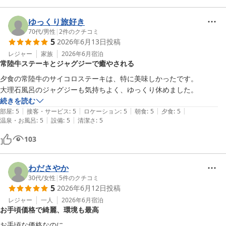
ゆっくり旅好き
70代
/
男性
|
2
件のクチコミ
5
2026年6月13日
投稿
レジャー
家族
2026年6月
宿泊
常陸牛ステーキとジャグジーで癒やされる
夕食の常陸牛のサイコロステーキは、特に美味しかったです。

大理石風呂のジャグジーも気持ちよく、ゆっくり休めました。
続きを読む
|
|
|
|
|
部屋
:
5
接客・サービス
:
5
ロケーション
:
5
朝食
:
5
夕食
:
5
|
|
温泉・お風呂
:
5
設備
:
5
清潔さ
:
5
103
わださやか
30代
/
女性
|
5
件のクチコミ
5
2026年6月12日
投稿
レジャー
一人
2026年6月
宿泊
お手頃価格で綺麗、環境も最高
お手頃な価格なのに
