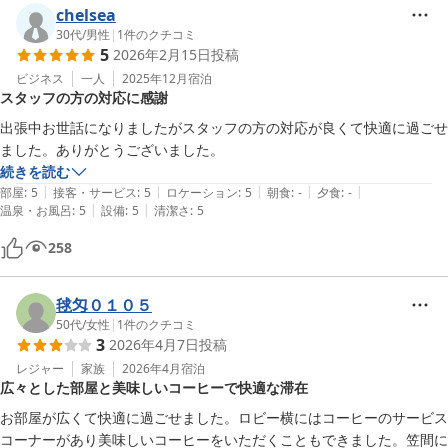
chelsea
30代
/
男性
|
1
件のクチコミ
5
2026年2月15日
投稿
ビジネス
一人
2025年12月
宿泊
スタッフの方の対応に感謝
出張中お世話になりましたがスタッフの方の対応が良くて快適に過ごせ
ました。ありがとうございました。
続きを読む
|
|
|
|
|
部屋
:
5
接客・サービス
:
5
ロケーション
:
5
朝食
:
-
夕食
:
-
|
|
温泉・お風呂
:
5
設備
:
5
清潔さ
:
5
258
毬匁０１０５
50代
/
女性
|
1
件のクチコミ
3
2026年4月7日
投稿
レジャー
家族
2026年4月
宿泊
広々とした部屋と美味しいコーヒーで快適な滞在
お部屋が広くて快適に過ごせました。ロビー横にはコーヒーのサービス
コーナーがあり美味しいコーヒーをいただくこともできました。笠間に