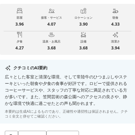
部屋
接客・サービス
ロケーション
朝食
3.96
4.07
3.90
4.33
夕食
温泉・お風呂
設備
清潔さ
4.27
3.68
3.68
3.94
クチコミのAI要約
広々とした客室と清潔な環境、そして常陸牛のひつまぶしやステ
ーキといった朝食や夕食の食事が好評です。ロビーで提供される
コーヒーサービスや、スタッフの丁寧な対応に満足されている方
が多いです。また、笠間芸術の森公園へのアクセスの良さや、静
かな環境で快適に過ごせたとの声も聞かれます。
本要約は生成AIによるものであり、正確性や適切性は保証されません。クチ
コミ全文と併せてご確認ください。