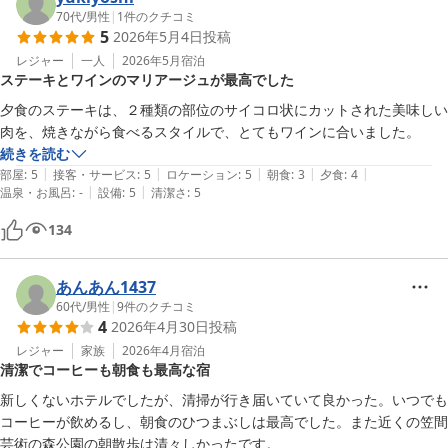
1階だけでなく2階にも洗面・トイレがあったのはとても良かったで
70代
/
男性
|
1
件のクチコミ
5
2026年5月4日
投稿
す。

レジャー
一人
2026年5月
宿泊
ステーキとワインのマリアージュが最高でした
≪接客・サービス≫

夜21時ころに到着したこともあり、スタッフも少なく接客は可もなく
夕食のステーキは、２種類の部位のサイコロ状にカットされた美味しい
不可もなく、といったところです。

肉を、焼きながら食べるスタイルで、とてもワインに合いました。
領収書の宛名を聞いていただき、好きなように変更できたのは良かった
続きを読む
です。

|
|
|
|
|
部屋
:
5
接客・サービス
:
5
ロケーション
:
5
朝食
:
3
夕食
:
4
|
|
ロビーのコーヒーマシンを自由に使えたのも良かったです。

温泉・お風呂
:
-
設備
:
5
清潔さ
:
5
134
≪ロケーション≫

ひまつり会場の芸術の森公園まで徒歩圏内で、ホテルの駐車場に車を止
めたままにでき、ロケーションは文句無く良いです。

あんあん1437
このレベルのホテルがひまつり会場の近くにあるのはとても重宝しま
60代
/
男性
|
9
件のクチコミ
す。

4
2026年4月30日
投稿
レジャー
家族
2026年4月
宿泊
≪朝食≫

清潔でコーヒーも朝食も最高な宿
何年か前に泊まった時にはなかった常陸牛のひつまぶしという朝食があ
新しくないホテルでしたが、清掃が行き届いていて良かった。いつでも
り、今回は迷わずそちらをチョイス。

コーヒーが飲めるし、朝食のひつまぶしは最高でした。また近くの笠間
お肉たっぷりのひつまぶしに総菜・お味噌汁で、多過ぎることも無く程
芸術の森公園の朝散歩は清々しかったです。