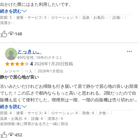
出かけた際にはまた利用したいです。
続きを読む
|
|
|
|
|
部屋
:
5
接客・サービス
:
5
ロケーション
:
5
温泉・お風呂
:
-
設備
:
-
清潔さ
:
-
148
とっきぃ。
40代
/
女性
|
16
件のクチコミ
4
2026年1月20日
投稿
レジャー
一人
2026年1月
宿泊
静かで居心地が良い
古いみたいだけれどお掃除も行き届いて居て静かで居心地の良いお部屋
でした！この広さで都内ならもっと高いと思われる。2階だったので自
販機も近くて便利でした。喫煙所は一階、一階の自販機は売り切れが多
かったのでこまめに補充していただけるといいかも。2階の自販機は水
続きを読む
|
|
|
|
|
が売り切れてたから水だけ給水機などを置いてもらえると嬉しいかもで
部屋
:
4
接客・サービス
:
4
ロケーション
:
4
朝食
:
4
夕食
:
-
|
|
温泉・お風呂
:
4
設備
:
4
清潔さ
:
4
す。ロビーにコーヒーのサービスがあるのも嬉しいです！コーヒー高騰
追加情報
:
体に障害がある方と一緒に宿泊
でおかわり自由をやめるお店さんが多い中、デロンギの美味しいコーヒ
ーが何杯でも飲めるのは努力されてるなと思います。お風呂が昔ながら
452