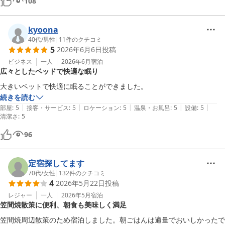
108
kyoona
40代
/
男性
|
11
件のクチコミ
5
2026年6月6日
投稿
ビジネス
一人
2026年6月
宿泊
広々としたベッドで快適な眠り
大きいベットで快適に眠ることができました。
続きを読む
|
|
|
|
|
部屋
:
5
接客・サービス
:
5
ロケーション
:
5
温泉・お風呂
:
5
設備
:
5
清潔さ
:
5
96
定宿探してます
70代
/
女性
|
132
件のクチコミ
4
2026年5月22日
投稿
レジャー
一人
2026年5月
宿泊
笠間焼散策に便利、朝食も美味しく満足
笠間焼周辺散策のため宿泊しました。朝ごはんは適量でおいしかったで