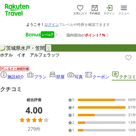
お気に入り
予約確認
ログイン
メニュー
茨城県
水戸・笠間
ホテル イオ アルフェラッツ
ふるさと納税対象
施設紹介
プラン
部屋
写真
クーポン
クチコミ
クチコミ
総合評価
5
68
件
4.00
4
87
件
3
31
件
2
13
件
279
件
1
10
件