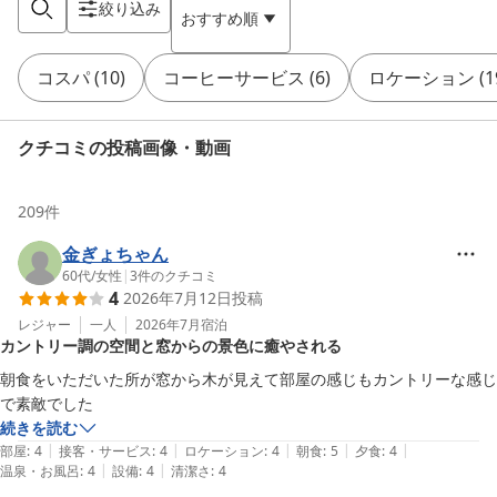
絞り込み
おすすめ順
コスパ
(
10
)
コーヒーサービス
(
6
)
ロケーション
(
1
クチコミの投稿画像・動画
209
件
金ぎょちゃん
60代
/
女性
|
3
件のクチコミ
4
2026年7月12日
投稿
レジャー
一人
2026年7月
宿泊
カントリー調の空間と窓からの景色に癒やされる
朝食をいただいた所が窓から木が見えて部屋の感じもカントリーな感じ
で素敵でした
続きを読む
|
|
|
|
|
部屋
:
4
接客・サービス
:
4
ロケーション
:
4
朝食
:
5
夕食
:
4
|
|
温泉・お風呂
:
4
設備
:
4
清潔さ
:
4