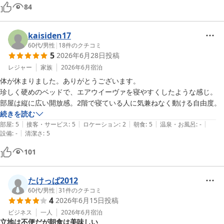
84
kaisiden17
60代
/
男性
|
18
件のクチコミ
5
2026年6月28日
投稿
レジャー
家族
2026年6月
宿泊
体が休まりました。ありがとうございます。

珍しく硬めのベッドで、エアウイーヴァを寝やすくしたような感じ。

部屋は縦に広い開放感。2階で寝ている人に気兼ねなく動ける自由度。
続きを読む
|
|
|
|
|
部屋
:
5
接客・サービス
:
5
ロケーション
:
2
朝食
:
5
温泉・お風呂
:
-
|
設備
:
-
清潔さ
:
5
101
たけっぱ2012
60代
/
男性
|
31
件のクチコミ
4
2026年6月15日
投稿
ビジネス
一人
2026年6月
宿泊
立地は不便だが朝食は美味しい