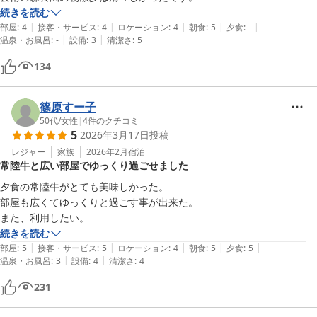
よい量で、娘もちょうど良いと満足していました。

続きを読む
|
|
|
|
|
部屋
:
4
接客・サービス
:
4
ロケーション
:
4
朝食
:
5
夕食
:
-
≪温泉・お風呂≫

|
|
温泉・お風呂
:
-
設備
:
3
清潔さ
:
5
大浴場はありませんが、部屋にシャワーブースとジャグジー付きのお風
134
呂。

洗面・トイレも一緒になっていますが、とても広くて、ゆったり使えて
満足です。

篠原すー子
シャワーブースから若干の水漏れがあったのは気になったところ。

50代
/
女性
|
4
件のクチコミ
5
2026年3月17日
投稿
≪設備・駐車場≫

レジャー
家族
2026年2月
宿泊
4,5回目の宿泊なので設備について気になることはなく、駐車場を翌日
常陸牛と広い部屋でゆっくり過ごせました
の午後まで止められたのがとても良かったです。

夕食の常陸牛がとても美味しかった。

ひまつりの駐車場迷子にならずに済んだだけでストレス解消です。

部屋も広くてゆっくりと過ごす事が出来た。

また、利用したい。
≪清潔さ≫

続きを読む
部屋も共用部もレストランも清掃が行き届いていて気になる点は無かっ
|
|
|
|
|
部屋
:
5
接客・サービス
:
5
ロケーション
:
4
朝食
:
5
夕食
:
5
たです。

|
|
温泉・お風呂
:
3
設備
:
4
清潔さ
:
4
231