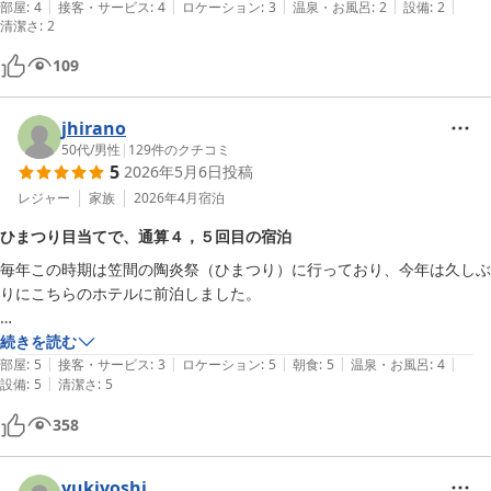
|
|
|
|
|
部屋
:
4
接客・サービス
:
4
ロケーション
:
3
温泉・お風呂
:
2
設備
:
2
清潔さ
:
2
109
jhirano
50代
/
男性
|
129
件のクチコミ
5
2026年5月6日
投稿
レジャー
家族
2026年4月
宿泊
ひまつり目当てで、通算４，５回目の宿泊
毎年この時期は笠間の陶炎祭（ひまつり）に行っており、今年は久しぶ
りにこちらのホテルに前泊しました。

≪部屋・アメニティ≫

続きを読む
|
|
|
|
|
メゾネットタイプの部屋で、とても広くて１，２階ともベッド（1階は
部屋
:
5
接客・サービス
:
3
ロケーション
:
5
朝食
:
5
温泉・お風呂
:
4
|
設備
:
5
清潔さ
:
5
ソファベッド）があり、３人で宿泊しても充分すぎる広さで満足です。

アメニティも普通にあり、ルームウェアもあって部屋の風呂上がりにそ
358
のまま寝られるような便利さも良かったです。

ホテルWiFiはパスワード無しなので少々気になり、持参のWiFiが圏内だ
ったので問題なくネットを使えました。

yukiyoshi