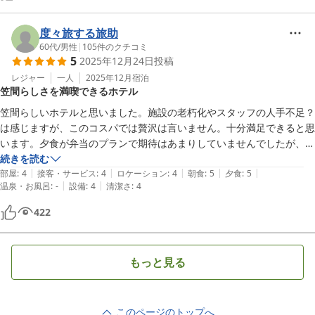
のお湯とお水のカランをひねって温度調節するタイプ、部屋の鍵もカー
ドキーではなく差し込むタイプの鍵。そこは改装するの難しいかもしれ
度々旅する旅助
ないけどリニューアルされたらもっといいのかなーと思いました。で
60代
/
男性
|
105
件のクチコミ
も、満足度の高いホテルさんでした！笠間に用がある時はまた利用させ
5
2025年12月24日
投稿
てもらいたいです！！
レジャー
一人
2025年12月
宿泊
笠間らしさを満喫できるホテル
笠間らしいホテルと思いました。施設の老朽化やスタッフの人手不足？
は感じますが、このコスパでは贅沢は言いません。十分満足できると思
います。夕食が弁当のプランで期待はあまりしていませんでしたが、ご
飯は温かくすごくおいしいお弁当でした。朝食（和食）も本当においし
続きを読む
|
|
|
|
|
く、器も笠間ならではでとても素敵でした。レストランの雰囲気もスタ
部屋
:
4
接客・サービス
:
4
ロケーション
:
4
朝食
:
5
夕食
:
5
|
|
温泉・お風呂
:
-
設備
:
4
清潔さ
:
4
ッフの対応も素晴らしくゆっくりできた一人旅でした。また行きたいホ
テルです。
422
もっと見る
このページのトップへ