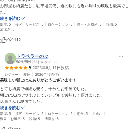
お部屋も綺麗だし、駐車場完備、道の駅にも近い周りの環境も最高でし
た。
続きを読む
|
|
|
|
|
部屋
:
5
接客・サービス
:
5
ロケーション
:
5
温泉・お風呂
:
5
設備
:
5
清潔さ
:
5
112
トラベラーのぶ
50代
/
男性
|
11
件のクチコミ
5
2026年6月11日
投稿
レジャー
友達
2026年4月
宿泊
美味しい朝ごはんありがとうございます！
とても綺麗で値段も安く、十分なお部屋でした。

朝ごはんはひつまぶしでシンプルで美味しく頂けました。

店員さんも親切でした。

ありがとうございました。
続きを読む
|
|
|
|
|
部屋
:
5
接客・サービス
:
5
ロケーション
:
5
朝食
:
5
夕食
:
-
|
|
温泉・お風呂
:
5
設備
:
5
清潔さ
:
5