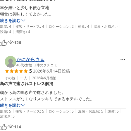
車か無いと少し不便な立地

続きを読む
|
|
|
|
|
部屋
:
4
接客・サービス
:
4
ロケーション
:
2
朝食
:
4
温泉・お風呂
:
-
|
設備
:
4
清潔さ
:
4
126
かにからさぁ
40代
/
女性
|
2
件のクチコミ
5
2026年6月14日
投稿
その他
一人
2026年6月
宿泊
鳥の声で癒されストレス解消
朝から鳥の鳴き声で癒されました。

ストレスがなくなりスッキリできるホテルでした。
続きを読む
|
|
|
|
|
部屋
:
5
接客・サービス
:
5
ロケーション
:
5
温泉・お風呂
:
5
設備
:
5
清潔さ
:
5
114