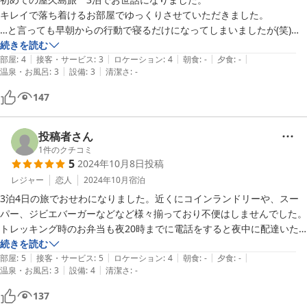
キレイで落ち着けるお部屋でゆっくりさせていただきました。

…と言っても早朝からの行動で寝るだけになってしまいましたが(笑)

滞在中ずっと良いお天気で、早朝の満天の星空は忘れません。

続きを読む
|
|
|
|
|
ありがとうございました。
部屋
:
4
接客・サービス
:
3
ロケーション
:
4
朝食
:
-
夕食
:
-
|
|
温泉・お風呂
:
3
設備
:
3
清潔さ
:
-
147
投稿者さん
1
件のクチコミ
5
2024年10月8日
投稿
レジャー
恋人
2024年10月
宿泊
3泊4日の旅でおせわになりました。近くにコインランドリーや、スー
パー、ジビエバーガーなどなど様々揃っており不便はしませんでした。
トレッキング時のお弁当も夜20時までに電話をすると夜中に配達いた
だけて大変助かりました。また、周りの音も気にせず過ごせたのがよか
続きを読む
|
|
|
|
|
ったです。室内には靴乾燥機もおいてありこちらも重宝しました。雨の
部屋
:
5
接客・サービス
:
5
ロケーション
:
4
朝食
:
-
夕食
:
-
|
|
温泉・お風呂
:
3
設備
:
4
清潔さ
:
-
屋久島には必須です。

また泊まりたいと思います。
137