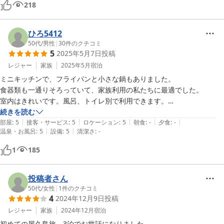
218
ひろ5412
50代
/
男性
|
30
件のクチコミ
5
2025年5月7日
投稿
レジャー
家族
2025年5月
宿泊
ミニキッチンで、フライパンと小さな鍋もありました。

食器類も一通りそろっていて、家族利用の私たちに最適でした。

室内はきれいです。風呂、トイレ別で利用できます。

周辺にはスーパーもあり、買い出しも便利。

続きを読む
|
|
|
|
|
スタッフさんとはチェックインの時しか会いませんが、屋久島の見どこ
部屋
:
5
接客・サービス
:
5
ロケーション
:
5
朝食
:
-
夕食
:
-
|
|
温泉・お風呂
:
5
設備
:
5
清潔さ
:
-
ろを

1
185
投稿者さん
50代
/
女性
|
1
件のクチコミ
4
2024年12月9日
投稿
レジャー
家族
2024年12月
宿泊
初めての屋久島旅　3泊でお世話になりました。
