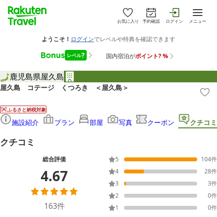
お気に入り
予約確認
ログイン
メニュー
鹿児島県
屋久島
屋久島 コテージ くつろき ＜屋久島＞
ふるさと納税対象
施設紹介
プラン
部屋
写真
クーポン
クチコミ
クチコミ
総合評価
5
104
件
4.67
4
28
件
3
3
件
2
0
件
163
件
1
0
件