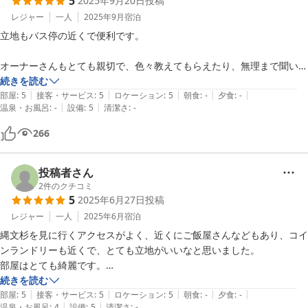
5
2025年9月20日
投稿
レジャー
一人
2025年9月
宿泊
立地もバス停の近くで便利です。

オーナーさんもとても親切で、色々教えてもらえたり、無理まで聞いて
頂けて感謝してます。

続きを読む
|
|
|
|
|
部屋
:
5
接客・サービス
:
5
ロケーション
:
5
朝食
:
-
夕食
:
-
|
|
温泉・お風呂
:
-
設備
:
5
清潔さ
:
-
また来たら、是非泊まらせて頂きたいコテージでした。
266
投稿者さん
2
件のクチコミ
5
2025年6月27日
投稿
レジャー
一人
2025年6月
宿泊
縄文杉を見に行くアクセスがよく、近くにご飯屋さんなどもあり、コイ
ンランドリーも近くで、とても立地がいいなと思いました。

部屋はとても綺麗です。

ついた時の説明がとても丁寧で、島についての注意事項や、おすすめの
続きを読む
|
|
|
|
|
お店やレジャーも教えて下さりとても助かりました。

部屋
:
5
接客・サービス
:
5
ロケーション
:
5
朝食
:
-
夕食
:
-
|
|
温泉・お風呂
:
4
設備
:
5
清潔さ
:
-