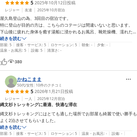
5
2025年10月12日
投稿
レジャー
友達
2025年10月
宿泊
屋久島登山の為、3回目の宿泊です。

特に登山が目的の方は、こちらのコテージは間違いないと思います。

下山後に疲れた身体を癒す湯船に浸かれるお風呂、靴乾燥機、濡れたウ
ェアを掛ける玄関内のバー、そして自炊できるキッチン等、ピカピカな
続きを読む
|
|
|
|
|
室内で快適に過ごせました。

部屋
:
5
接客・サービス
:
5
ロケーション
:
5
朝食
:
-
夕食
:
-
|
|
温泉・お風呂
:
5
設備
:
5
清潔さ
:
-
コインランドリーも徒歩4分です。
380
かねこまま
50代
/
女性
|
10
件のクチコミ
5
2026年1月21日
投稿
レジャー
一人
2025年12月
宿泊
縄文杉トレッキングに最適、快適な滞在
縄文杉トレッキングにはとても適した場所でお部屋も綺麗で使い勝手も
よく2泊させてもらいました。
続きを読む
|
|
|
|
|
部屋
:
5
接客・サービス
:
5
ロケーション
:
5
温泉・お風呂
:
-
設備
:
-