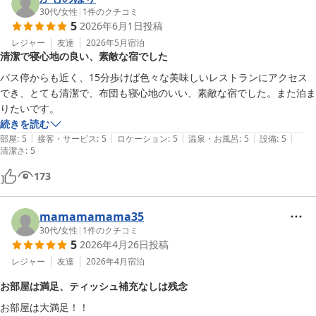
30代
/
女性
|
1
件のクチコミ
ワンルームに住んでいるようで、ホテルよりリラックスでき快適でし
5
2026年6月1日
投稿
た！
レジャー
友達
2026年5月
宿泊
清潔で寝心地の良い、素敵な宿でした
バス停からも近く、15分歩けば色々な美味しいレストランにアクセス
でき、とても清潔で、布団も寝心地のいい、素敵な宿でした。また泊ま
りたいです。
続きを読む
|
|
|
|
|
部屋
:
5
接客・サービス
:
5
ロケーション
:
5
温泉・お風呂
:
5
設備
:
5
清潔さ
:
5
173
mamamamama35
30代
/
女性
|
1
件のクチコミ
5
2026年4月26日
投稿
レジャー
友達
2026年4月
宿泊
お部屋は満足、ティッシュ補充なしは残念
お部屋は大満足！！
