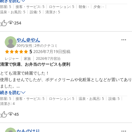
続きを読む
|
|
|
|
|
部屋
:
5
接客・サービス
:
5
ロケーション
:
5
朝食
:
-
夕食
:
-
|
|
温泉・お風呂
:
5
設備
:
5
清潔さ
:
5
254
やん＠やん
30代
/
女性
|
2
件のクチコミ
5
2026年7月19日
投稿
レジャー
家族
2026年7月
宿泊
清潔で快適、お弁当のサービスも便利
とても清潔で綺麗でした！

使用しませんでしたが、ボディクリームや化粧落としなどが置いてあり
ました。

歯ブラシは有料。

続きを読む
|
|
|
|
|
近くの飲食店をまとめてくれていたり、おすすめのお店を教えてくれた
部屋
:
5
接客・サービス
:
5
ロケーション
:
5
温泉・お風呂
:
5
設備
:
5
清潔さ
:
4
りと有難かった！

お弁当の注文は、部屋においてあるクーラーボックスを外に置いておけ
45
ば朝にはお弁当が入っていて最高！便利！お金を入れるジップロックな
ど持っていくといいかも。

かものはり