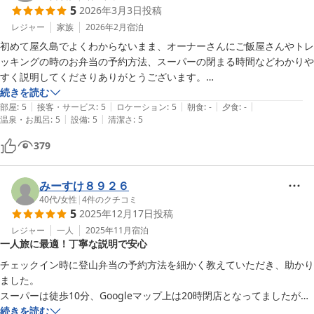
5
2026年3月3日
投稿
レジャー
家族
2026年2月
宿泊
初めて屋久島でよくわからないまま、オーナーさんにご飯屋さんやトレ
ッキングの時のお弁当の予約方法、スーパーの閉まる時間などわかりや
すく説明してくださりありがとうございます。

最終日にまさかの飛行機が欠航になり、まだ高速船は動いてるよと教え
続きを読む
|
|
|
|
|
てもらいましたが、もう一泊屋久島でお世話になることになりました。

部屋
:
5
接客・サービス
:
5
ロケーション
:
5
朝食
:
-
夕食
:
-
|
|
温泉・お風呂
:
5
設備
:
5
清潔さ
:
5
コテージ自体もとても綺麗で毎日ゴミ捨てやコーヒーの補充はとても嬉
しかったです。

379
近所の方も優しい方が多く、挨拶をしたらたんかんを三つ頂いてしまい
ました。

また次屋久島に行かせてもらえたらお世話になります。ありがとうござ
みーすけ８９２６
いました。
40代
/
女性
|
4
件のクチコミ
5
2025年12月17日
投稿
レジャー
一人
2025年11月
宿泊
一人旅に最適！丁寧な説明で安心
チェックイン時に登山弁当の予約方法を細かく教えていただき、助かり
ました。

スーパーは徒歩10分、Googleマップ上は20時閉店となってましたが、
11月から19時閉店と教えてもらい、急いで行って間に合いました。

続きを読む