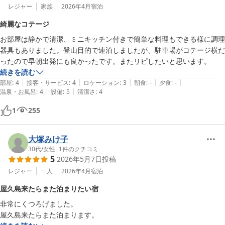
レジャー
家族
2026年4月
宿泊
綺麗なコテージ
お部屋は静かで清潔、ミニキッチン付きで簡単な料理もできる様に調理
器具もありました。登山目的で連泊しましたが、駐車場がコテージ横だ
ったので早朝出発にも良かったです。またリピしたいと思います。
続きを読む
|
|
|
|
|
部屋
:
4
接客・サービス
:
4
ロケーション
:
3
朝食
:
-
夕食
:
-
|
|
温泉・お風呂
:
4
設備
:
5
清潔さ
:
4
1
255
大塚みけ子
30代
/
女性
|
1
件のクチコミ
5
2026年5月7日
投稿
レジャー
一人
2026年4月
宿泊
屋久島来たらまた泊まりたい宿
非常にくつろげました。

屋久島来たらまた泊まります。