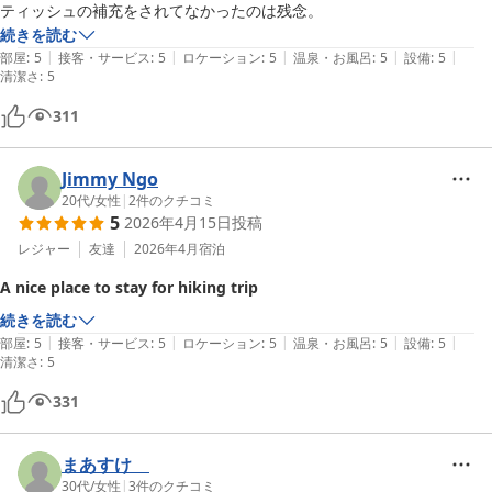
ティッシュの補充をされてなかったのは残念。
続きを読む
|
|
|
|
|
部屋
:
5
接客・サービス
:
5
ロケーション
:
5
温泉・お風呂
:
5
設備
:
5
清潔さ
:
5
311
Jimmy Ngo
20代
/
女性
|
2
件のクチコミ
5
2026年4月15日
投稿
レジャー
友達
2026年4月
宿泊
A nice place to stay for hiking trip
続きを読む
|
|
|
|
|
部屋
:
5
接客・サービス
:
5
ロケーション
:
5
温泉・お風呂
:
5
設備
:
5
清潔さ
:
5
331
まあすけ
30代
/
女性
|
3
件のクチコミ