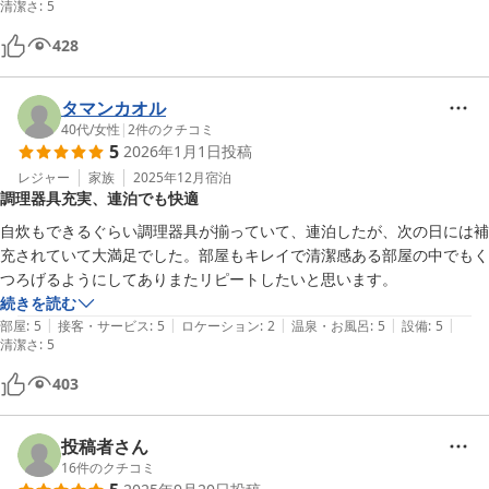
清潔さ
:
5
428
タマンカオル
40代
/
女性
|
2
件のクチコミ
5
2026年1月1日
投稿
レジャー
家族
2025年12月
宿泊
調理器具充実、連泊でも快適
自炊もできるぐらい調理器具が揃っていて、連泊したが、次の日には補
充されていて大満足でした。部屋もキレイで清潔感ある部屋の中でもく
つろげるようにしてありまたリピートしたいと思います。
続きを読む
|
|
|
|
|
部屋
:
5
接客・サービス
:
5
ロケーション
:
2
温泉・お風呂
:
5
設備
:
5
清潔さ
:
5
403
投稿者さん
16
件のクチコミ