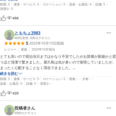
|
|
|
|
|
飛行機遅延、欠航で最低限寝るだけの滞在でしたが、広いし靴を脱いで
部屋
:
5
接客・サービス
:
5
ロケーション
:
5
温泉・お風呂
:
4
設備
:
5
清潔さ
:
5
トレッキング後のマッサージもしやすいし、コインランドリーも近い
し、一人で公共交通機関のみ使用の人には特におすすめです。
496
ともちょ2983
40代
/
女性
|
6
件のクチコミ
5
2025年10月15日
投稿
レジャー
家族
2025年10月
宿泊
とても安いので宿泊当日まではかなり不安でしたがお部屋が新築かと思
うほど清潔で驚きました。屋久島は虫が多いので覚悟していましたが、
まったく心配することなく滞在できました。

場所も安房なのでどこに行くにも便利だったし安房の居酒屋さんにも歩
続きを読む
|
|
|
|
|
いて行ける距離なのも良かったです。

部屋
:
5
接客・サービス
:
5
ロケーション
:
5
朝食
:
-
夕食
:
-
|
|
温泉・お風呂
:
5
設備
:
5
清潔さ
:
-
屋久島に行く時はまた利用したいです。
420
投稿者さん
99
件のクチコミ