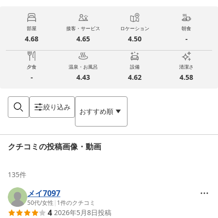
部屋
接客・サービス
ロケーション
朝食
4.68
4.65
4.50
-
夕食
温泉・お風呂
設備
清潔さ
-
4.43
4.62
4.58
絞り込み
おすすめ順
クチコミの投稿画像・動画
135
件
メイ7097
50代
/
女性
|
1
件のクチコミ
4
2026年5月8日
投稿