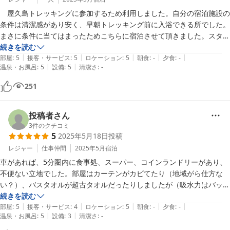
　屋久島トレッキングに参加するため利用しました。自分の宿泊施設の
条件は清潔感があり安く、早朝トレッキング前に入浴できる所でした。
まさに条件に当てはまったためこちらに宿泊させて頂きました。スタッ
フの方もこちらのわからない事に対して親切に答えて下さりストレス無
続きを読む
|
|
|
|
|
く過ごせました。やはり楽天トラベルでブロンズ獲得されるだけありま
部屋
:
5
接客・サービス
:
5
ロケーション
:
5
朝食
:
-
夕食
:
-
|
|
温泉・お風呂
:
5
設備
:
5
清潔さ
:
-
す。必要なものは揃っていました。ス-パ-は少し遠いのは予め知ってい
たしトレッキングによる疲労で買いに行く余裕が無いため宿から紹介さ
251
れた弁当屋の利用をするば問題無しです。また、機会があれば利用させ
て頂きます。
投稿者さん
3
件のクチコミ
5
2025年5月18日
投稿
レジャー
仕事仲間
2025年5月
宿泊
車があれば、5分圏内に食事処、スーパー、コインランドリーがあり、
不便ない立地でした。部屋はカーテンがカビてたり（地域がら仕方な
い？）、バスタオルが超古タオルだったりしましたが（吸水力はバッチ
リ）登山用だと思えば、充分でした。雨で濡れた登山道具を乾かすハン
続きを読む
|
|
|
|
|
ガーや物干し等も完備されていてとても利用しやすかったです。あと
部屋
:
5
接客・サービス
:
4
ロケーション
:
5
朝食
:
-
夕食
:
-
|
|
温泉・お風呂
:
5
設備
:
3
清潔さ
:
-
は、扇風機があれば、尚良いと思いました。