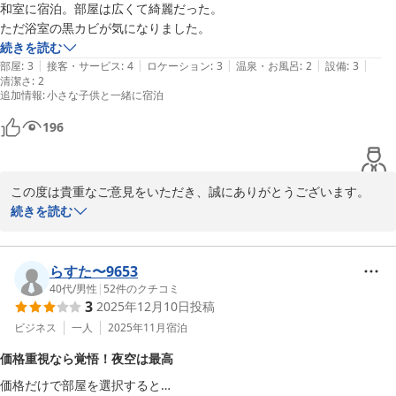
和室に宿泊。部屋は広くて綺麗だった。

島宿ＨＯＰＥ ＜種子島＞
ただ浴室の黒カビが気になりました。
2026-02-17
続きを読む
|
|
|
|
|
部屋
:
3
接客・サービス
:
4
ロケーション
:
3
温泉・お風呂
:
2
設備
:
3
清潔さ
:
2
追加情報
:
小さな子供と一緒に宿泊
196
この度は貴重なご意見をいただき、誠にありがとうございます。

続きを読む
和室を気に入っていただけたこと、大変嬉しく思います。

しかしながら、浴室の黒カビについてご不快な思いをさせてしま
い、申し訳ございません。

らすた〜9653
40代
/
男性
|
52
件のクチコミ
3
2025年12月10日
投稿
いただいたご指摘を真摯に受け止め、改善に努めてまいります。

この度はご利用いただきまして、誠にありがとうございました。
ビジネス
一人
2025年11月
宿泊
島宿ＨＯＰＥ ＜種子島＞
価格重視なら覚悟！夜空は最高
2026-02-12
価格だけで部屋を選択すると…
