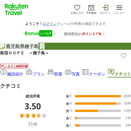
お気に入り
予約確認
ログイン
メニュー
鹿児島県
種子島
島宿ＨＯＰＥ ＜種子島＞
ふるさと納税対象
施設紹介
プラン
部屋
写真
クーポン
クチコミ
クチコミ
総合評価
5
20
件
3.50
4
18
件
3
10
件
2
1
件
71
件
1
2
件