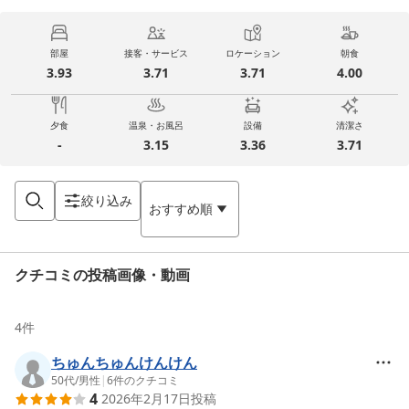
部屋
接客・サービス
ロケーション
朝食
3.93
3.71
3.71
4.00
夕食
温泉・お風呂
設備
清潔さ
-
3.15
3.36
3.71
絞り込み
おすすめ順
クチコミの投稿画像・動画
4
件
ちゅんちゅんけんけん
50代
/
男性
|
6
件のクチコミ
4
2026年2月17日
投稿