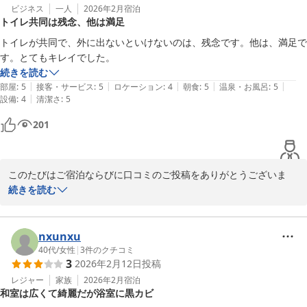
ビジネス
一人
2026年2月
宿泊
トイレ共同は残念、他は満足
トイレが共同で、外に出ないといけないのは、残念です。他は、満足で
す。とてもキレイでした。
続きを読む
|
|
|
|
|
部屋
:
5
接客・サービス
:
5
ロケーション
:
4
朝食
:
5
温泉・お風呂
:
5
|
設備
:
4
清潔さ
:
5
201
このたびはご宿泊ならびに口コミのご投稿をありがとうございま
す。

続きを読む
館内の清潔さにご満足いただけたとのお言葉を大変うれしく拝見い
たしました。

一方で、トイレが共同で外に出る必要があり、ご不便をおかけし申
nxunxu
し訳ございません。

40代
/
女性
|
3
件のクチコミ
3
2026年2月12日
投稿
いただいたご意見を今後の設備やご案内改善の参考にさせていただ
きます。

レジャー
家族
2026年2月
宿泊
和室は広くて綺麗だが浴室に黒カビ
またのご利用を心よりお待ちしております。