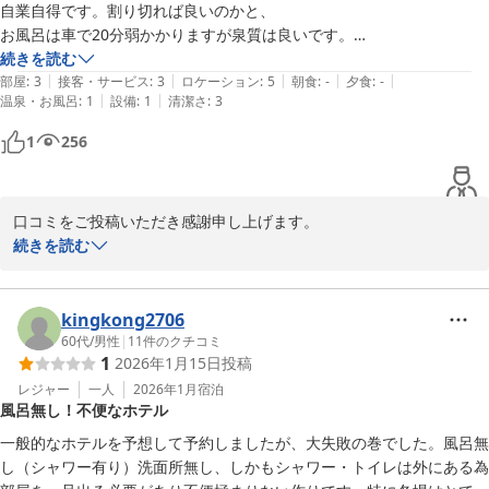
自業自得です。割り切れば良いのかと、

お風呂は車で20分弱かかりますが泉質は良いです。

夏場の夜空は最高でした。
続きを読む
|
|
|
|
|
部屋
:
3
接客・サービス
:
3
ロケーション
:
5
朝食
:
-
夕食
:
-
|
|
温泉・お風呂
:
1
設備
:
1
清潔さ
:
3
1
256
口コミをご投稿いただき感謝申し上げます。

美しい夜空をご覧いただけたとのこと、大変うれしく拝見いたしま
続きを読む
した。

一方でご不便をおかけした点につきましては改善の参考にいたしま
す。

kingkong2706
今後もより良い滞在をご提供できるよう努めてまいります。
60代
/
男性
|
11
件のクチコミ
1
2026年1月15日
投稿
島宿ＨＯＰＥ ＜種子島＞
レジャー
一人
2026年1月
宿泊
2025-12-10
風呂無し！不便なホテル
一般的なホテルを予想して予約しましたが、大失敗の巻でした。風呂無
し（シャワー有り）洗面所無し、しかもシャワー・トイレは外にある為