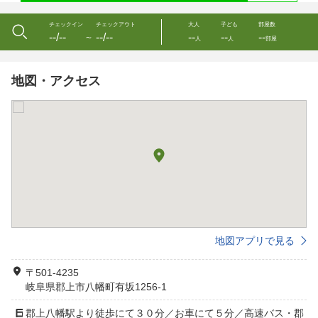
チェックイン
チェックアウト
大人
子ども
部屋数
--/--
--/--
--
--
--
〜
人
人
部屋
地図・アクセス
地図アプリで見る
〒501-4235
岐阜県郡上市八幡町有坂1256-1
郡上八幡駅より徒歩にて３０分／お車にて５分／高速バス・郡