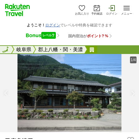
お気に入り
予約確認
ログイン
メニュー
全国
全国
岐阜県
郡上八幡・関・美濃
民宿舟渡屋
1/4