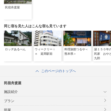
民宿舟渡屋
同じ宿を見た人はこんな宿も見ています
ロッヂあるぺん
ウィークリーｉ
料理旅館つるや＜
築１５０年
ｎ 延岡駅前
熊本県＞
民家 おや
九郎
このページのトップへ
民宿舟渡屋
施設紹介
プラン
部屋