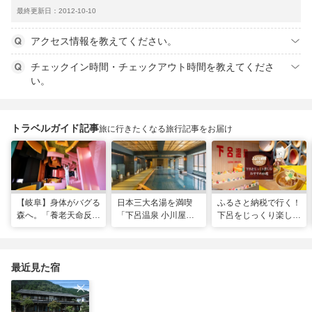
最終更新日：2012-10-10
アクセス情報を教えてください。
チェックイン時間・チェックアウト時間を教えてくださ
い。
トラベルガイド記事
旅に行きたくなる旅行記事をお届け
【岐阜】身体がバグる
日本三大名湯を満喫
ふるさと納税で行く！
森へ。「養老天命反転
「下呂温泉 小川屋」
下呂をじっくり楽しむ
地」から始まる体感リ
で過ごす癒やし旅
おすすめ10選
セット旅
最近見た宿