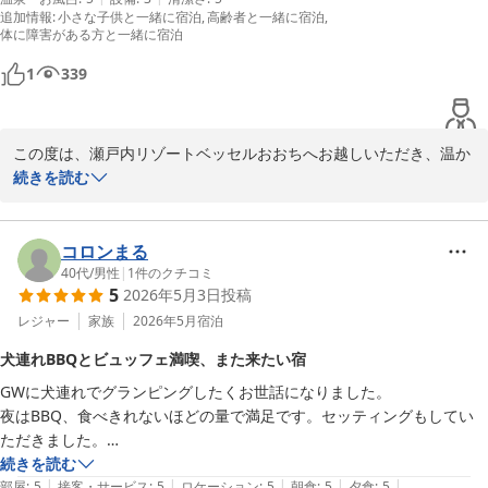
子供がいる家庭は隣のお客さんに気を使わなくてゆったりできるのがい
追加情報
:
小さな子供と一緒に宿泊
高齢者と一緒に宿泊
いと思いました。

またのご来館を、スタッフ一同心よりお待ち申し上げております。

体に障害がある方と一緒に宿泊
1
339
本館の大浴場やバイキングにいくのに砂利道とそれなりの雨も降ってい
瀬戸内リゾートベッセルおおち

て少し距離があったので仕方ないですが

副支配人 防越
８０歳前の母が歩くのは

瀬戸内リゾート ベッセルおおち
少し大変そうだと感じました

この度は、瀬戸内リゾートベッセルおおちへお越しいただき、温か
2026-06-15
いお言葉と、貴重なご意見を誠にありがとうございます。

続きを読む
あと口コミという感想ではないですが

鳴門からお客さんで来られてきた

バイキングのお食事や、スタッフによる写真撮影についてお褒めい
方に大浴場でとても親切にしていただき

ただき、大変嬉しく励みになります。また、コテージの広々とした
コロンまる
涙が出るほど感動しました

プライベート空間が、お子様連れでの気兼ねのないリラックスした
40代
/
男性
|
1
件のクチコミ
5
2026年5月3日
投稿
お時間につながったとのこと、何よりでございます。

とても思い出深い宿泊になりました

レジャー
家族
2026年5月
宿泊
一方で、雨の中、本館の大浴場やバイキング会場へ移動される際、
犬連れBBQとビュッフェ満喫、また来たい宿
お母様が砂利道を歩くのに大変な思いをさせてしまい、誠に申し訳
GWに犬連れでグランピングしたくお世話になりました。

ございませんでした。当施設は自然の地形を活かした配置となって
夜はBBQ、食べきれないほどの量で満足です。セッティングもしてい
おりますが、ご高齢のお客様や天候が悪い日でも、より安心・快適
ただきました。

に移動していただけるよう、通路の改善やサポート体制の強化につ
お風呂は施設内の大浴場にて。とても気持ちの良いお風呂でした。

続きを読む
いてスタッフ間で共有し、前向きに検討して参ります。

|
|
|
|
|
朝はビュッフェ。8時半の一番遅い回でしたが、品数も満足です。鯛茶
部屋
:
5
接客・サービス
:
5
ロケーション
:
5
朝食
:
5
夕食
:
5