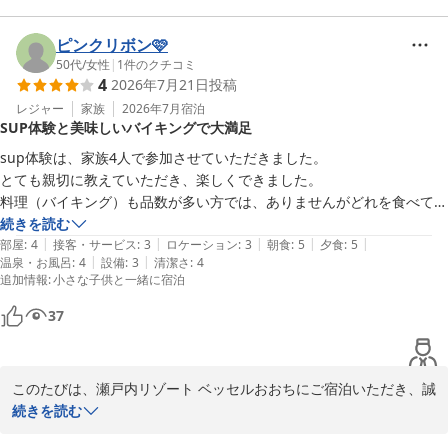
フォレストテントでのグランピングやお食事にご満足いただけたよ
ピンクリボン🩷
うで、スタッフ一同大変嬉しく拝読いたしました。空調設備につい
50代
/
女性
|
1
件のクチコミ
4
2026年7月21日
投稿
ても快適にお過ごしいただけたと伺い安心いたしました。また、ご
夕食のスタンダードBBQ（オリーブ豚と牛ロース）につきまして
レジャー
家族
2026年7月
宿泊
SUP体験と美味しいバイキングで大満足
も、「ボリュームがあっておいしかった」とのお褒めの言葉をいた
だき、大変光栄でございます。

sup体験は、家族4人で参加させていただきました。

とても親切に教えていただき、楽しくできました。

「また利用したいと思います」という最高のお言葉を励みに、今後
料理（バイキング）も品数が多い方では、ありませんがどれを食べても
ともお客様により一層ご満足いただける施設づくりとサービスの向
美味しかったです。

続きを読む
上に努めてまいります。

|
|
|
|
|
部屋
:
4
接客・サービス
:
3
ロケーション
:
3
朝食
:
5
夕食
:
5
|
|
温泉・お風呂
:
4
設備
:
3
清潔さ
:
4
追加情報
:
小さな子供と一緒に宿泊
お客様のまたのお越しを、スタッフ一同心よりお待ちしておりま
す。

37
瀬戸内リゾートベッセルおおち

副支配人　防越
瀬戸内リゾート ベッセルおおち
このたびは、瀬戸内リゾート ベッセルおおちにご宿泊いただき、誠
2026-08-02
にありがとうございました。また、心温まる素晴らしい口コミをご
続きを読む
投稿いただき、重ねて御礼申し上げます。
