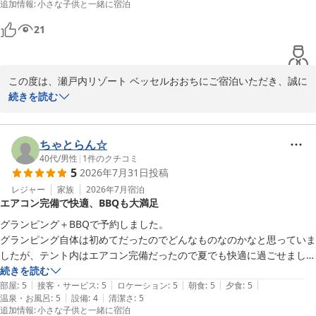
追加情報
:
小さな子供と一緒に宿泊
温泉も気持ちよく、遊んだ後の疲れが癒やされます。

季節を変えて、また一回り賑やかになった皆様にお会いできる日
自然を満喫しながら快適に過ごせる素敵なグランピング施設でした。ま
21
を、スタッフ一同心よりお待ち申し上げております。

た利用したいです。
瀬戸内リゾートベッセルおおち 副支配人 防越
この度は、瀬戸内リゾート ベッセルおおちにご宿泊いただき、誠に
瀬戸内リゾート ベッセルおおち
ありがとうございました。また、温かい口コミと高評価をお寄せい
続きを読む
2026-05-26
ただき、重ねて御礼申し上げます。

ご家族での夏休みのご旅行として当施設をお選びいただき、オーシ
ちゃとらん☆
ャンテントでのご滞在を満喫していただけたようで大変嬉しく拝読
40代
/
男性
|
1
件のクチコミ
5
2026年7月31日
投稿
いたしました。目の前に広がる海での海遊びやSUP体験が、ご家族
皆様の素晴らしい夏の思い出になったとのこと、私どもにとっても
レジャー
家族
2026年7月
宿泊
エアコン完備で快適、BBQも大満足
何よりの喜びでございます。

グランピング＋BBQで予約しました。

また、ご夕食のスタンダードBBQやご朝食のバイキング、テント内
グランピング自体は初めてだったのでどんなものなのかなと思っていま
の空調設備、そして温泉につきましてもお褒めの言葉をいただき安
したが、テント内はエアコン完備だったので夏でも快適に過ごせまし
心いたしました。自然を存分に満喫しながら、快適にお過ごしいた
た。

続きを読む
だけたご様子が伺え、大変光栄に思います。

|
|
|
|
|
テントなので仕方ないことですがクーラーボックスが冷蔵庫代わり。

部屋
:
5
接客・サービス
:
5
ロケーション
:
5
朝食
:
5
夕食
:
5
|
|
温泉・お風呂
:
5
設備
:
4
清潔さ
:
5
小さな冷蔵庫でもあれば…なんてことも頭を過りました。

追加情報
:
小さな子供と一緒に宿泊
「また利用したいです」という最高のお言葉を励みに、今後ともお