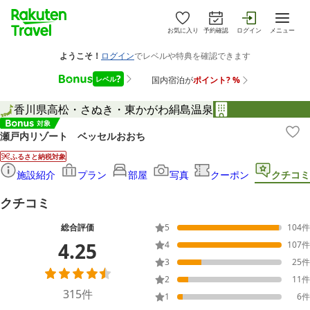
お気に入り
予約確認
ログイン
メニュー
香川県
高松・さぬき・東かがわ
絹島温泉
瀬戸内リゾート ベッセルおおち
ふるさと納税対象
施設紹介
プラン
部屋
写真
クーポン
クチコミ
クチコミ
総合評価
5
104
件
4.25
4
107
件
3
25
件
2
11
件
315
件
1
6
件