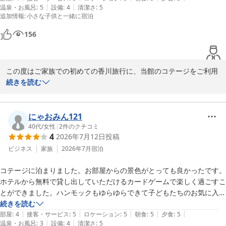
|
|
温泉・お風呂
:
5
設備
:
4
清潔さ
:
5
追加情報
:
小さな子供と一緒に宿泊
プライベートビーチはとてもこじんまりしてましたが、海が初めての子
供がいたので、少し泳ぐにはちょうどいい広さでした🏊‍♂️

156
晩ご飯は、居食屋うましのさんでいただきました。本当にどれも美味し
くて、食べきれないくらい盛りだくさんの量でした。(残してしまって
この度はご家族での初めての香川旅行に、当館のコテージをご利用
申し訳ないです💦)

いただき誠にありがとうございました。また、ご多幸あふれるご滞
続きを読む
朝ご飯は、レストランケープさんでバイキング、色々あってこちらも美
在の感想をお寄せいただきましたこと、重ねて御礼申し上げます。

味しかったです！鯛茶漬けがあったのですが、だしの作り方がいまいち
だったのか(自分で作るようになってました)、ほぼ普通のお湯みたいな
鳥のさえずりやベランダからの景観、そしてコテージで快適にお過
にゃおみん121
感じになってあんまり味がしなかったのが残念でした😂

ごしいただけたご様子を伺い、大変嬉しく拝読いたしました。（エ
40代
/
女性
|
2
件のクチコミ
4
2026年7月12日
投稿
アコンにつきましてはご不安をおかけいたしましたが、涼しくお過
チェックアウト後も、ジョイスポを無料で楽しめました。

ごしいただけて安心いたしました！）

ビジネス
家族
2026年7月
宿泊
家族でいい思い出になりました！ありがとうございました。
コテージに泊まりました。お部屋からの景色がとっても良かったです。
また、お子様の記念すべき「海デビュー」の場として当館のプライ
ホテルから無料で貸し出していただけるカードゲームで楽しく過ごすこ
ベートビーチがお役に立てたこと、とても光栄に思います。波の静
とができました。ハンモックもゆらゆらできて子どもたちのお気に入り
かなこじんまりとしたビーチですので、小さなお子様にも安心して
でした。

続きを読む
海と触れ合っていただけたようで何よりでございます。

|
|
|
|
|
朝は鳥の鳴き声で起きて1日が始まり、気持ちがよかったです。

部屋
:
4
接客・サービス
:
5
ロケーション
:
5
朝食
:
5
夕食
:
5
|
|
温泉・お風呂
:
3
設備
:
4
清潔さ
:
5
お料理は朝夕食はバイキングで、どのお料理も美味しかったです。子ど