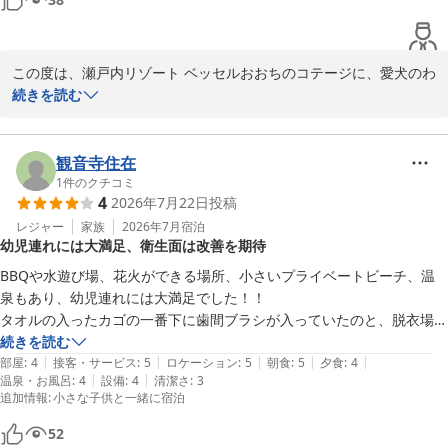
なるような、心地よい空間と温かなおもてなしに努めてまいりま
す。

この度は、瀬戸内リゾート ベッセルおおちのコテージに、愛犬のわ
お近くにお越しの際は、ぜひまた当館へ足をお運びくださいませ。

んちゃん達と共にご宿泊いただき、誠にありがとうございます。

続きを読む
お客様のまたのお越しを、スタッフ一同心よりお待ち申し上げてお
ります。

お部屋の造りや清潔さ、広いベランダにご満足いただけたとのお言
葉を頂戴し、わんちゃん達も楽しくお過ごしいただけた様子がうか
観音寺住在
瀬戸内リゾート ベッセルおおち

がえて、スタッフ一同大変嬉しく思っております。

1
件のクチコミ
副支配人　防越
4
2026年7月22日
投稿
瀬戸内リゾート ベッセルおおち
また、お散歩コースについて貴重なご意見をいただき重ねて御礼申
レジャー
家族
2026年7月
宿泊
幼児連れには大満足、衛生面は改善を期待
2026-07-28
し上げます。愛犬家の皆様によりご満足いただける環境づくりのた
め、散歩コースマップの作成など、今後のサービス向上に向けて前
BBQや水遊び場、花火ができる場所、小さいプライベートビーチ、温
向きに検討させていただきます。

泉もあり、幼児連れには大満足でした！！

タオルの入ったカゴの一番下に歯間ブラシが入っていたのと、脱衣場で
「また機会があれば宿泊したい」との温かいお言葉を励みに、より
粗相があったみたいなのですが掃除が甘かったのでもっとしっかり除菌
続きを読む
良い施設づくりに努めてまいります。またぜひ、わんちゃん達と一
|
|
|
|
|
等もした方がいいのと、水遊び場のお水が入れっぱなしなのかなと気に
部屋
:
4
接客・サービス
:
5
ロケーション
:
5
朝食
:
5
夕食
:
4
緒にお越しくださいませ。

|
|
温泉・お風呂
:
4
設備
:
4
清潔さ
:
3
なりました。

追加情報
:
小さな子供と一緒に宿泊
改善を期待してまた利用したいと思います。
再びお会いできる日を、スタッフ一同心よりお待ちしております。

52