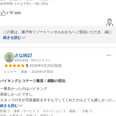
夜は、瀬戸内の穏やか波の音に癒されながらぐっすり眠れました。

き、スタッフ一同今後の励みとなります。

追加情報
:
小さな子供と一緒に宿泊
初日はとらまる公園に寄り、帰りは白鳥動物園に寄りました。小さな子
お客様に再びお会いできます日を、スタッフ一同心よりお待ちして
供でも楽しめる施設が周りにはあります。
その一方で、露天風呂につきましては、貴重なご意見をいただき誠
1
409
おります。

にありがとうございます。せっかくの温泉を楽しみにされていたに
もかかわらず、虫の発生に対する注意喚起から、十分にご堪能いた
瀬戸内リゾート ベッセルおおち

だけなかったこと、深くお詫び申し上げます。

この度は、瀬戸内リゾートベッセルおおちへご宿泊いただき、誠に
副支配人　防越
ありがとうございました。また、以前ご友人からのおすすめがきっ
続きを読む
瀬戸内リゾート ベッセルおおち
私共といたしましても、自然豊かな環境ゆえの課題として重く受け
かけで、大切なお子様の誕生日という特別な日の思い出作りにお選
止めております。今後、より安心して露天風呂をお楽しみいただけ
2026-07-23
びいただけましたこと、スタッフ一同大変嬉しく存じます。

るよう、更なる防虫対策の強化や環境整備について早急に検討して
さな0627
まいる所存です。

ご滞在中は、スポーツワンダーランドでのアクティビティやお風
40代
/
女性
|
1
件のクチコミ
5
2026年6月20日
投稿
呂、そして瀬戸内の穏やかな夜の時間まで、心ゆくまでお楽しみい
お客様のまたのお越しを、スタッフ一同心よりお待ち申し上げてお
ただけたご様子に安堵致しました。当施設の周辺には、とらまる公
レジャー
家族
2026年6月
宿泊
ります。

園や白鳥動物園など、ご家族で楽しめる素晴らしいスポットがたく
この度は誠にありがとうございました。

バイキングとコテージ最高！感動の宿泊
さんございますので、今回の旅行がお子様にとっても心に残る素敵
一番良かったのはバイキング

な思い出となり幸いでございます。

瀬戸内リゾート ベッセルおおち

美味しかったですし、

副支配人 防越
スタッフの方が写真撮影をすすんでしてくれたのもとても嬉しかったで
いただきました温かい口コミは、私たちにとって何よりの励みとな
瀬戸内リゾート ベッセルおおち
す。

続きを読む
ります。いただいたお言葉を胸に、これからも皆様に安心しておく
|
|
|
|
|
それとコテージは広々として

部屋
:
5
接客・サービス
:
5
ロケーション
:
5
朝食
:
-
夕食
:
5
つろぎいただける施設づくりに努めてまいります。

2026-07-13
|
|
温泉・お風呂
:
5
設備
:
3
清潔さ
:
5