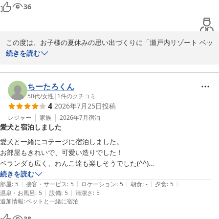
36
当館のグランピングは、秋の心地よい風を感じる季節や、星空がき
れいに見える季節もまた違った魅力がございます。ぜひまたご家族
皆様で羽を伸ばしにお越しくださいませ。

この度は、お子様の夏休みの思い出づくりに「瀬戸内リゾート ベッ
セルおおち」をご利用いただき、誠にありがとうございます。ま
続きを読む
ご家族のまたのご来館を、スタッフ一同心よりお待ちしておりま
た、ご多忙の中、このような心温まる素晴らしいご感想をお寄せい
す。

ただきましたこと、重ねて御礼申し上げます。

ちーたろくん
瀬戸内リゾート ベッセルおおち

虫が少し苦手なお嬢様とのことでしたが、本館でのお食事や温泉を
50代
/
女性
|
1
件のクチコミ
副支配人 防越
4
2026年7月25日
投稿
ご利用いただきながら、安心してお過ごしいただけたご様子、大変
瀬戸内リゾート ベッセルおおち
嬉しく拝読いたしました。当館のグランピングは「アウトドアの開
レジャー
家族
2026年7月
宿泊
愛犬と宿泊しました
2026-07-31
放感」と「ホテルの快適性」を両立させることを大切にしておりま
すので、お嬢様が「非常に楽しむことが出来た」とのお言葉は、ス
愛犬と一緒にコテージに宿泊しました。

タッフ一同にとって何よりの励みとなります。

お部屋もきれいで、可愛い造りでした！

ベランダも広く、わんこ達も楽しそうでした(^^)

また、真夏の暑い時期ではありましたが、テント内も快適にお過ご
お散歩コースが少なく感じたので、散歩コースマップ等があればいいな
続きを読む
しいただけたとのこと、何よりでございます。スタッフの対応につ
|
|
|
|
|
と思いました。

部屋
:
5
接客・サービス
:
5
ロケーション
:
5
朝食
:
-
夕食
:
5
きましてもお褒めの言葉をいただき、大変光栄に存じます。

|
|
温泉・お風呂
:
5
設備
:
5
清潔さ
:
5
また機会があれば、宿泊したいです！
追加情報
:
ペットと一緒に宿泊
これからも、ご家族皆様の夏休みの素晴らしい思い出の1ページと
38