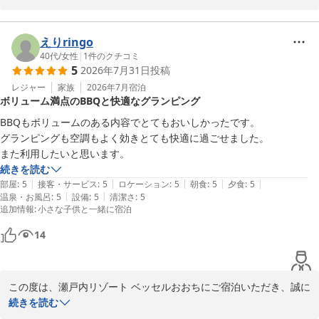
ただき、重ねて御礼申し上げます。

7月末の厳しい酷暑の中でのご滞在となりましたが、ナチュラルテ
えりringo
ント内のエアコンがしっかりと効いて快適にお過ごしいただけたと
40代
/
女性
|
1
件のクチコミ
5
2026年7月31日
投稿
のこと、大変安心いたしました。

レジャー
家族
2026年7月
宿泊
ボリューム満点のBBQと快適なグランピング
また、「また来たいです」という最高のお言葉をいただき、スタッ
フ一同とても嬉しく、日々の励みとなります。

BBQもボリュームのある内容でとてもおいしかったです。

グランピングも空調もよく効きとても快適に過ごせました。

今後ともお客様により一層ご満足いただける施設づくりとサービス
また利用したいと思います。
の向上に努めてまいります。お客様のまたのお越しを、スタッフ一
続きを読む
同心よりお待ちしております。

|
|
|
|
|
部屋
:
5
接客・サービス
:
5
ロケーション
:
5
朝食
:
5
夕食
:
5
瀬戸内リゾートベッセルおおち

|
|
温泉・お風呂
:
5
設備
:
5
清潔さ
:
5
追加情報
:
小さな子供と一緒に宿泊
副支配人　防越
瀬戸内リゾート ベッセルおおち
14
2026-08-02
この度は、瀬戸内リゾート ベッセルおおちにご宿泊いただき、誠に
ありがとうございました。また、すべての項目において最高評価の
続きを読む
温かい口コミをお寄せいただき、重ねて御礼申し上げます。
