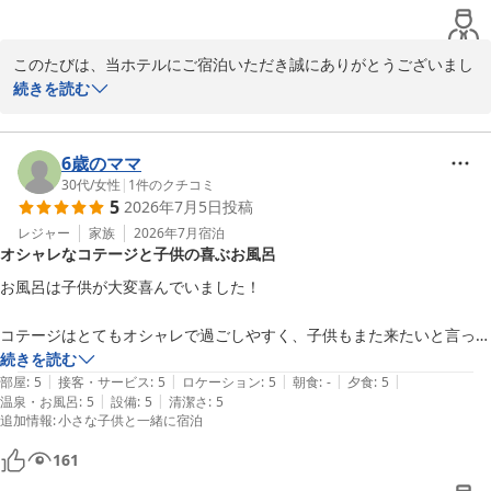
瀬戸内リゾート ベッセルおおち

副支配人 防越
このたびは、当ホテルにご宿泊いただき誠にありがとうございまし
瀬戸内リゾート ベッセルおおち
た。また、貴重なご意見と温かいお言葉をいただき、重ねて御礼申
続きを読む
2026-07-26
し上げます。

BBQや水遊び場、プライベートビーチ、温泉など、お子様連れでの
6歳のママ
ご滞在を満喫していただけたとのこと、スタッフ一同大変嬉しく拝
30代
/
女性
|
1
件のクチコミ
5
2026年7月5日
投稿
読いたしました。

レジャー
家族
2026年7月
宿泊
オシャレなコテージと子供の喜ぶお風呂
一方で、清掃や衛生管理に関しまして、お客様に大変不快な思いと
ご不安を与えてしまい、心よりお詫び申し上げます。

お風呂は子供が大変喜んでいました！

タオルの混入について

コテージはとてもオシャレで過ごしやすく、子供もまた来たいと言って
客室備品の管理およびリネンの検品体制に不備があったことを重く
くれたので、また来ようと思います。

続きを読む
受け止めております。スタッフ全員で共有し、チェック体制をただ
|
|
|
|
|
部屋
:
5
接客・サービス
:
5
ロケーション
:
5
朝食
:
-
夕食
:
5
ちに強化して再発防止に努めてまいります。

|
|
温泉・お風呂
:
5
設備
:
5
清潔さ
:
5
天気が悪く、夜は暗いので本館からコテージは歩きにくいし少し怖かっ
追加情報
:
小さな子供と一緒に宿泊
たですが、それも含めていい思い出になりました！
脱衣所の清掃・除菌について

161
脱衣所の清掃および衛生管理が不十分であったこと、深く反省して