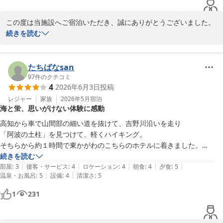
おります。お客様のご指摘の通り、より徹底した清掃とこまめな除
菌・点検を即座に実施し、清潔な環境作りに徹底してまいります。

この度は当施設へご宿泊いただき、誠にありがとうございました。
また、お帰り早々にお子様のご様子やご感想をお寄せいただき、重
続きを読む
水遊び場の水質管理について

ねて御礼申し上げます。

水遊び場の水管理につきましても、お客様に不信感を抱かせてしま
い大変申し訳ございません。水の入れ替えは随時行っております
お子様にお風呂を大変喜んでいただけたとのこと、私どもも拝読し
たちばなsan
が、炎天下の為、水温が高い状態となっておりました。水質の管理
て大変嬉しく思っております。また、コテージにつきましても「オ
97
件のクチコミ
方法および入れ替えのオペレーションを再度見直し、安心してご利
4
2026年6月3日
投稿
シャレで過ごしやすい」との最高のお言葉をいただき、日頃のメン
用いただけるよう改善いたします。

テナンスや清掃に励むスタッフにとっても大きな励みとなります。

レジャー
家族
2026年5月
宿泊
海と蛍、思いがけない体験に感動
「改善を期待してまた利用したい」というありがたいお言葉を胸
何より、お子様から「また来たい」というお言葉があったとのこ
高知から車で山間部の細い道を抜けて、吉野川沿いを走り

に、お客様からいただいたご指摘を真摯に受け止め、より快適で安
と、これ以上の喜びはございません。ぜひ、ご家族の恒例の思い出
「阿波の土柱」を見つけて、軽くハイキング。

心してお過ごしいただける施設づくりに全力を尽くしてまいりま
作りとして、いつでもお帰りをお待ちしております。

そちらから約１時間で東かがわのこちらのホテルに着きました。

す。

お風呂からも、朝のレストランからも海が見えて気持ち良い施設でし
続きを読む
一方で、当日はあいにくの天候で、本館からコテージへの道中、暗
|
|
|
|
|
た。

部屋
:
3
接客・サービス
:
4
ロケーション
:
4
朝食
:
4
夕食
:
5
またのご家族でのご利用を、スタッフ一同心よりお待ち申し上げて
くてご不便やご不安な思いをさせてしまいましたこと、深くお詫び
|
|
温泉・お風呂
:
5
設備
:
4
清潔さ
:
5
おります。

申し上げます。足元が見えにくくご不安な中、それを「いい思い
お部屋は１Fなので、周りが見えないのが残念でしたが、

1
231
出」と温かく受け止めてくださったお客様の優しさに、心から感謝
夕方からの食事場所は、地元の方もお風呂、夕食に訪れるお食事場所
瀬戸内リゾート ベッセルおおち

いたします。

で、

副支配人　防越
地元の方との会話も楽しく、ナントその方の住まい近くの川で、
