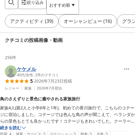
絞り込み
おすすめ順
アクティビティ
(
39
)
オーシャンビュー
(
16
)
グラ
クチコミの投稿画像・動画
256
件
ケケメル
40代
/
女性
|
2
件のクチコミ
5
2026年7月23日
投稿
レジャー
家族
2026年7月
宿泊
鳥のさえずりと景色に癒やされる家族旅行
家族4人(親2人と小学6年と1年)、初めての香川旅行で、こちらのコテー
ジに宿泊しました。コテージでは色んな鳥の声が聞こえて、ベランダか
らの景色もとても良かったです！コテージもきれいでした。クーラーが
古そうだったので、大丈夫かな？と思いましたが、涼しく過ごせました
続きを読む
|
|
|
|
|
✨️

部屋
:
4
接客・サービス
:
5
ロケーション
:
5
朝食
:
5
夕食
:
5