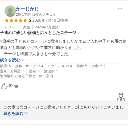
ご家族4名様でのSUP体験を満喫していただけたとのこと、大変嬉
かーじかじ
しく拝読いたしました。スタッフのレクチャーについても温かいお
20代
/
男性
|
2
件のクチコミ
5
2026年7月19日
投稿
言葉をいただき、インストラクターの励みになります。当施設の
「JOYSPO」や「SUP体験」などのアクティビティを通じて、ご家
レジャー
家族
2026年7月
宿泊
子連れに優しい設備と広々としたコテージ
族皆様の素敵な思い出作りのお手伝いができたのであれば何よりで
ございます。

1歳半の子どもとコテージに宿泊しましたがオムツ入れや子ども用の食
器なども準備いただいて非常に助かりました。

また、お食事（バイキング）につきましても、「どれを食べても美
コテージも綺麗で大きさも十分でした。
味しかった」との最高のお褒めの言葉をいただき、調理スタッフ一
続きを読む
同感激しております。品数こそ多くはございませんが、一つひとつ
|
|
|
|
|
部屋
:
5
接客・サービス
:
4
ロケーション
:
4
朝食
:
5
夕食
:
5
心を込めてご提供しているお料理をそのようにご評価いただけて大
|
|
温泉・お風呂
:
5
設備
:
5
清潔さ
:
5
追加情報
:
小さな子供と一緒に宿泊
変光栄です。

49
お客様からいただいたお言葉を励みに、より一層ご満足いただける
施設づくりに努めてまいります。またのご家族皆様のご利用を、ス
タッフ一同心よりお待ち申し上げております。

この度は当コテージにご宿泊いただき、誠にありがとうございまし
た。

続きを読む
瀬戸内リゾート ベッセルおおち

また、お忙しい中、大変励みになる口コミをお寄せいただきました
こと、重ねて御礼申し上げます。

副支配人　防越