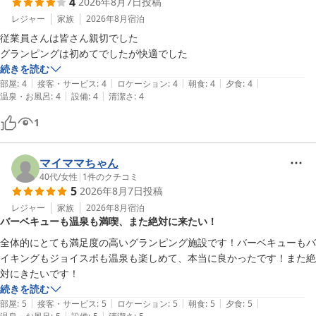
4
2026年8月7日
投稿
よりの喜びであり、今後の励みとなります。

レジャー
家族
2026年8月
宿泊
次回お越しの際は、ぜひお風呂の時間もゆっくりとお楽しみいただ
従業員さんは皆さん親切でした

けますよう、スタッフ一同、万全の準備を整えてお待ち申し上げて
グランピングは初めてでしたが快適でした
おります。

続きを読む
またいつの日か、ここ瀬戸内の海辺でお会いできることを心より楽
|
|
|
|
|
部屋
:
4
接客・サービス
:
4
ロケーション
:
4
朝食
:
4
夕食
:
4
|
|
温泉・お風呂
:
4
設備
:
4
清潔さ
:
4
しみにしております。

1
瀬戸内リゾートベッセルおおち 副支配人 防越
瀬戸内リゾート ベッセルおおち
マイママちゃん
2026-06-11
40代
/
女性
|
1
件のクチコミ
5
2026年8月7日
投稿
レジャー
家族
2026年8月
宿泊
バーベキューも温泉も満喫、また絶対に来たい！
全体的にとても満足度の高いグランピング施設です！バーベキューもバ
イキングもジョイスポも温泉も楽しめて、本当に良かったです！また絶
対にきたいです！
続きを読む
|
|
|
|
|
部屋
:
5
接客・サービス
:
5
ロケーション
:
5
朝食
:
5
夕食
:
5
|
|