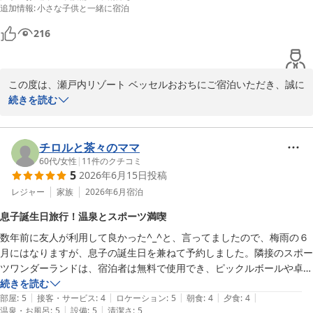
ご夕食の「居食屋うましの」では、お料理をお気に召していただけ
追加情報
:
小さな子供と一緒に宿泊
もは朝のうどん作りが楽しかったようです。

て大変嬉しく存じます。ボリュームにつきまして「残してしまって
スタッフさんたちが皆さん親切で、家族写真を撮ってくださったり、笑
申し訳ない」とのお気遣いをいただいておりますが、どうぞお気に
216
顔で挨拶してくださったり、とても気持ちよかったです。

なさらないでくださいね。ご家族でお腹いっぱい味わっていただけ
たことが、料理長はじめスタッフにとって一番の喜びです。

お風呂も沢山種類があってよかったのですが、ムカデが出ますと注意喚
この度は、瀬戸内リゾート ベッセルおおちにご宿泊いただき、誠に
起があったので、怖くて露天風呂を楽しめませんでした。

一方で、朝食レストラン「ケープ」のバイキングにおきまして、楽
ありがとうございました。また、ご滞在中の様子を大変詳しくお知
続きを読む
しみにされていた「鯛茶漬け」のお出汁が薄く、残念な思いをさせ
らせいただき、重ねて御礼申し上げます。

ゆったり過ごすことができたので、満足度は高かったです。

てしまい誠に申し訳ございませんでした。

せっかくの朝食を美味しくお召し上がりいただけるよう、セルフコ
コテージからの景色や、貸出カードゲーム、そしてハンモックでの
チロルと茶々のママ
ーナーでの注ぎ方や作り方のご案内表示につきましても、分かりや
ご家族の楽しいひとときについてお伺いし、私共も大変嬉しく拝読
60代
/
女性
|
11
件のクチコミ
すくお楽しみいただけるよう早急に確認・改善を行ってまいりま
5
2026年6月15日
投稿
いたしました。朝の鳥の鳴き声で目覚めるという、当施設ならでは
す。貴重なご意見をいただき、心より感謝申し上げます。

の自然を感じるお時間をお過ごしいただけたとのこと、何よりでご
レジャー
家族
2026年6月
宿泊
ざいます。

チェックアウト後も「ジョイスポ」をご家族皆様で存分にお楽しみ
息子誕生日旅行！温泉とスポーツ満喫
いただけたとのこと、「いい思い出になった」という温かいお言葉
数年前に友人が利用して良かった^_^と、言ってましたので、梅雨の６
お食事につきましても、バイキングをお楽しみいただけたご様子に
は、私たちスタッフにとって何よりの励みとなります。

月にはなりますが、息子の誕生日を兼ねて予約しました。隣接のスポー
安心いたしました。特にお子様が朝のうどん作りを楽しまれたとい
ツワンダーランドは、宿泊者は無料で使用でき、ピックルボールや卓
うお話は、地域の特色を活かした体験として、ご家族の素敵な思い
季節ごとに表情を変える自然や、お子様の成長に合わせた楽しみ方
球、モルックなどを楽しめて日頃の運動不足を解消できます！お風呂は
続きを読む
出になったのであれば光栄です。

がまだまだたくさんございますので、ぜひまた香川へお越しの際は
|
|
|
|
|
本館の温泉を利用でき、朝も7時から入浴できます。

部屋
:
5
接客・サービス
:
4
ロケーション
:
5
朝食
:
4
夕食
:
4
また、スタッフの対応につきましても過分なお褒めの言葉をいただ
皆様で遊びにいらしてくださいね。

|
|
温泉・お風呂
:
5
設備
:
5
清潔さ
:
5