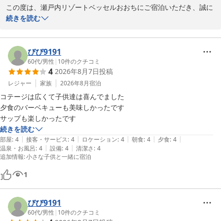
瀬戸内リゾート ベッセルおおち
いただいた貴重なご意見は、今後の施設運営の改善課題として真摯
この度は、瀬戸内リゾートベッセルおおちにご宿泊いただき、誠に
蛍が飛び交っている、、、見に行きませんか？とのお誘い、頂きまして

2026-07-22
に受け止め、より安全で快適にお過ごしいただける環境作りに努め
ありがとうございます。

続きを読む
てまいります。

また、心温まる素晴らしい旅の思い出をご共有くださり、心より感
何年かぶりで、しかも、自然に飛んでいるホタル、、、

謝申し上げます。

思いがけず見せて頂き、又、手の中に入れて頂き　指の中で光るホタ
またのご来館を、スタッフ一同心よりお待ち申し上げております。
びび9191
ル、、、

高知からの長距離ドライブ、そして阿波の土柱でのハイキングと、
60代
/
男性
|
10
件のクチコミ
瀬戸内リゾート ベッセルおおち
4
2026年8月7日
投稿
アクティブなご旅行の締めくくりに当ホテルをお選びいただけまし
旅の最後に　思いもよらない体験まで　させて頂きました。

2026-07-07
たこと、大変光栄に存じます。

レジャー
家族
2026年8月
宿泊
海を見ながら、美味しい食事を頂き、もう1度お風呂へと思いつつ、

コテージは広くて子供達は喜んでました

お部屋からの眺望につきましては、ご期待に沿えず心苦しい限りで
ゆっくりしすぎて、、、残念でした。

夕食のバーベキューも美味しかったです

ございますが、レストランからの海景色や温泉にて、瀬戸内の穏や
かな時間をお過ごしいただけたご様子に安堵いたしました。

続きを読む
|
|
|
|
|
部屋
:
4
接客・サービス
:
4
ロケーション
:
4
朝食
:
4
夕食
:
4
何より、地元の方との心温まるご縁から、蛍との幻想的な出会いが
|
|
温泉・お風呂
:
4
設備
:
4
清潔さ
:
4
追加情報
:
小さな子供と一緒に宿泊
あったとのこと、私どもも自分のことのように感動しております。

手の中で優しく光るホタルの輝きは、旅の終わりを飾るかけがえの
1
ない一幕となりましたね。その奇跡のような体験を共有してくださ
り、本当にありがとうございます。

びび9191
60代
/
男性
|
10
件のクチコミ
「また行きたい処」と思っていただけたことは、私どもにとって何