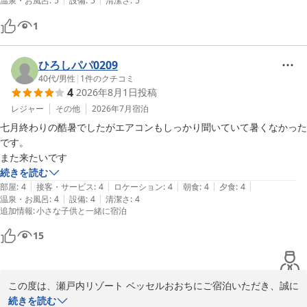
温泉・お風呂
:
5
設備
:
5
清潔さ
:
5
1
ひろしパパ0209
40代
/
男性
|
1
件のクチコミ
4
2026年8月1日
投稿
レジャー
その他
2026年7月
宿泊
七月終わりの酷暑でしたがエアコンもしっかり聞いていて暑くなかった
です。

また来たいです
続きを読む
|
|
|
|
|
部屋
:
4
接客・サービス
:
4
ロケーション
:
4
朝食
:
4
夕食
:
4
|
|
温泉・お風呂
:
4
設備
:
4
清潔さ
:
4
追加情報
:
小さな子供と一緒に宿泊
15
この度は、瀬戸内リゾート ベッセルおおちにご宿泊いただき、誠に
ありがとうございました。また、温かい口コミと高評価をお寄せい
続きを読む