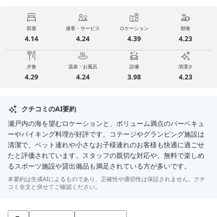
部屋
接客・サービス
ロケーション
朝食
4.14
4.24
4.39
4.23
夕食
温泉・お風呂
設備
清潔さ
4.29
4.24
3.98
4.23
クチコミのAI要約
瀬戸内の海を望むロケーションと、ボリューム満点のバーベキュ
ーやバイキング料理が好評です。コテージやグランピング施設は
清潔で、ペット連れや小さなお子様連れのお客様も快適に過ごせ
たと評価されています。スタッフの親切な対応や、無料で楽しめ
るスポーツ施設や貸出備品も満足されている方が多いです。
本要約は生成AIによるものであり、正確性や適切性は保証されません。クチ
コミ全文と併せてご確認ください。