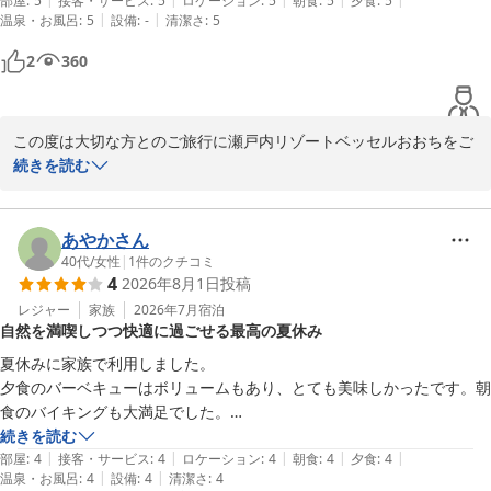
部屋
:
5
接客・サービス
:
5
ロケーション
:
5
朝食
:
5
夕食
:
5
ます。

|
|
温泉・お風呂
:
5
設備
:
-
清潔さ
:
5
目の前の海岸は、ワンちゃんやお子様との思い出作りには最高のロ
2
360
ケーションですよね。楽しそうに過ごされるご家族の姿が目に浮か
ぶようです。

この度は大切な方とのご旅行に瀬戸内リゾートベッセルおおちをご
「ぜひまたお世話になりたい」という温かいお言葉を励みに、今後
利用いただき、誠にありがとうございます。

続きを読む
もワンちゃん連れのお客様、そしてご家族皆様が快適に楽しめる施
設づくりに励んでまいります。

ご期待いただいていたオーシャンビューの景色を存分にお楽しみい
ただけたようで、大変嬉しく思っております。目の前に広がる瀬戸
あやかさん
また季節を変えて、皆様とワンちゃんにお会いできる日を、スタッ
内海の青さは、私共が最も自慢したい景色のひとつでございます。

40代
/
女性
|
1
件のクチコミ
フ一同心よりお待ち申し上げております。

4
2026年8月1日
投稿
また、グランピングBBQのボリュームにもご満足いただけたとのこ
レジャー
家族
2026年7月
宿泊
瀬戸内リゾートベッセルおおち

自然を満喫しつつ快適に過ごせる最高の夏休み
と、大変光栄です！普段からしっかり召し上がるお客様にも「満
副支配人 防越
足」とお太鼓判をいただけたことは、食材を準備するスタッフにと
夏休みに家族で利用しました。

瀬戸内リゾート ベッセルおおち
っても大きな自信と励みになります。

夕食のバーベキューはボリュームもあり、とても美味しかったです。朝
2026-05-05
食のバイキングも大満足でした。

「次は子供と来たい」というこの上なく嬉しいお言葉を励みに、未
海が近いので海遊びを楽しめて、SUPも体験でき、とても良い思い出に
続きを読む
来の小さなお客様にもお腹いっぱい、そして元気いっぱいに楽しん
|
|
|
|
|
なりました。

部屋
:
4
接客・サービス
:
4
ロケーション
:
4
朝食
:
4
夕食
:
4
でいただけるような施設作りに励んでまいります。

|
|
温泉・お風呂
:
4
設備
:
4
清潔さ
:
4
テント内は空調がしっかり効いていて、真夏でも快適に過ごせました。