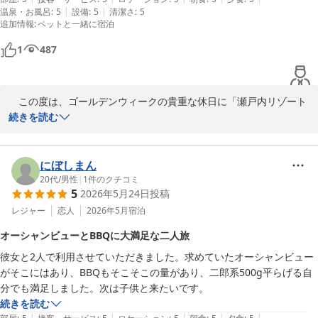
|
|
温泉・お風呂
:
5
設備
:
5
清潔さ
:
5
漬けやうどん、釜揚げしらす、蛸飯が美味しかったです。

また、大浴場にて鳴門からお越しのお客様との温かい交流があった
追加情報
:
ペットと一緒に宿泊
とのこと、私も大変胸が熱くなる思いで拝読いたしました。お客様
海岸にすぐ行けて、子どもや犬も楽しそうでした。キャンプ泊とホテル
の旅が、そのような一期一会の素晴らしい出会いによって、より深
1
487
泊のいいとこどりと言う感じです。ぜひまたお世話になりたいと思いま
く心に残る思い出となったことは、私どもにとっても大きな喜びで
す。
す。

　この度は、ゴールデンウィークの貴重な休日に「瀬戸内リゾート
これからも、すべてのお客様にとって「思い出深い宿」であり続け
ベッセルおおち」をご利用いただき、誠にありがとうございまし
続きを読む
られるよう、サービスの向上に努めてまいります。また皆様で瀬戸
た。

内の景色と温泉を愉しみにいらしてください。スタッフ一同、心よ
りお待ち申し上げております。

ご夕食のバーベキューにご満足いただけたとのこと、大変嬉しく存
にぼしまん
じます。セッティングから後片付けまでお任せいただける「手軽
20代
/
男性
|
1
件のクチコミ
瀬戸内リゾートベッセルおおち 副支配人 防越
5
2026年5月24日
投稿
さ」と、食べきれないほどの「満足感」を感じていただけたのであ
瀬戸内リゾート ベッセルおおち
れば幸いです。また、当館自慢の天然温泉で、旅の疲れをゆっくり
レジャー
恋人
2026年5月
宿泊
と癒していただけたようで何よりでございます。

2026-06-23
オーシャンビューとBBQに大満足な二人旅
彼女と2人で利用させていただきました。求めていたオーシャンビュー
朝食ビュッフェにつきましても、鯛茶漬けや蛸飯など、瀬戸内なら
がそこにはあり、BBQもそこそこの量があり、二郎系500g平らげる自
ではのメニューを丁寧にお召し上がりいただき、ありがとうござい
分でも満足しました。次は子供と来たいです。
ます。一番遅いお時間帯でのご利用でしたが、品数についてもご満
続きを読む
足いただけたとお聞きし、レストランスタッフも安堵いたしており
|
|
|
|
|