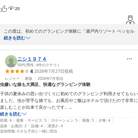
テントの場所からはプライベートビーチ的な所に直ぐ降りれます。

客様により一層ご満足いただける施設づくりとサービスの向上に努
海水浴は手軽にできる感じ。

20
めてまいります。

BBQについては量、味もGood

4人家族で普段からそこまで爆食しない、女性が多い家庭等であれば食
お客様のまたのお越しを、スタッフ一同心よりお待ちしておりま
材は少し余るくらいだと思います。
この度は、初めてのグランピング体験に「瀬戸内リゾート ベッセル
す。

おおち」をお選びいただき、誠にありがとうございました。また、
続きを読む
瀬戸内リゾートベッセルおおち

各項目におきまして大変高い評価をいただき、スタッフ一同嬉しく
副支配人　防越
拝読いたしました。

瀬戸内リゾート ベッセルおおち
ニシ１９７４
2026-08-02
猛暑が続く中でのご滞在でございましたが、テント内のエアコンで
50代
/
男性
|
4
件のクチコミ
4
2026年7月27日
投稿
快適にお過ごしいただけたとのこと、大変安心いたしました。ま
た、テントからすぐのビーチでの海水浴や、ご家族皆様でのBBQも
レジャー
家族
2026年7月
宿泊
虫嫌いな娘も大満足、快適なグランピング体験
量・味ともにご満足いただけて何よりでございます。小さなお子様
と一緒に夏の素敵な思い出を作っていただけたのでしたら、私ども
子供の夏休みの思い出づくりに初めてのグランピング利用させてもらい
にとってもこれ以上の喜びはございません。

ました。虫が苦手な娘でも、お風呂やご飯はホテルで頂けたので非常に
楽しむことが出来て良かったです。

なお、冷蔵庫に関する貴重なご要望もいただきありがとうございま
またグランピングテントも真夏でしたが快適で、ホテルの従業員さんも
続きを読む
す。現状はクーラーボックスでのご案内となっておりますが、グラ
|
|
|
|
|
とても親切でした。
部屋
:
4
接客・サービス
:
5
ロケーション
:
5
朝食
:
5
夕食
:
4
ンピングの雰囲気を大切にしつつ、より快適にお過ごしいただける
|
|
温泉・お風呂
:
3
設備
:
4
清潔さ
:
4
追加情報
:
小さな子供と一緒に宿泊
よう今後の設備改善の参考とさせていただきます。
