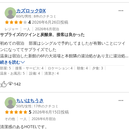
ります。
カズロックDX
ＨＯＴＥＬシーサイド島原
60代
/
男性
|
8
件のクチコミ
2026-06-22
4
2026年6月26日
投稿
レジャー
一人
2026年6月
宿泊
サプライズのツインと炭酸泉、接客は良かった
初めての宿泊    部屋はシングルで予約してましたが有難いことにツイ
ンになっててサプライズでした

温泉は宿泊した新館の6Fの大浴場と本館隣の湯治処があり主に湯治処
の方が源泉に近いと聞いたので利用     炭酸泉が凄く気持ち良かった    
続きを読む
|
|
|
|
|
立ち寄りで来られてる方がかなり多いのには驚きました

部屋
:
5
接客・サービス
:
4
ロケーション
:
4
朝食
:
4
夕食
:
3
|
|
温泉・お風呂
:
5
設備
:
4
清潔さ
:
4
ただ朝は新館の大浴場しか利用出来ないのと夜23時までしか利用出来
ないのが残念でした

142
あと夕食は長崎牛のステーキプランを選択してましたが正直味は良かっ
たものの量が少なくてお腹は満たされませんでした

ランチと勘違いする内容でした

ちいはちうさ
ホテルのスタッフの方々の対応や接客は良かったです

50代
/
女性
|
17
件のクチコミ
5
2026年6月15日
投稿
帰ってから知りましたが料金は平日·土日祝日や時期に関係なく均一料
金というのは嬉しいですね‼️
その他
一人
2026年6月
宿泊
清潔感のあるHOTELです。
