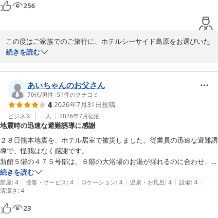
当館は大型連休でも変わらない「1年通じて通年均一価格」でお迎
256
えしております。次回お越しの際は、島原名物「具雑煮」などの地
元の味覚もぜひご堪能くださいませ。

この度はご家族でのご旅行に、ホテルシーサイド島原をお選びいた
またのお越しを心よりお待ち申し上げております。
だき誠にありがとうございます。また、嬉しいご感想をお寄せいた
続きを読む
ＨＯＴＥＬシーサイド島原
だき重ねて御礼申し上げます。

2026-06-22
天候にも恵まれ、当館の立地の良さを改めて実感していただけたと
あいちゃんのお父さん
のこと、大変嬉しく拝読いたしました。当館の目の前には穏やかな
70代
/
男性
|
51
件のクチコミ
4
2026年7月31日
投稿
有明海が広がり、晴れた日には対岸の熊本の山々、そして背後には
雄大な眉山や普賢岳の絶景をご覧いただけます。新館6階の展望浴
ビジネス
一人
2026年7月
宿泊
地震時の迅速な避難誘導に感謝
場から眺める海景色も格別ですので、ご家族皆様で心身ともにリフ
レッシュしていただけておりましたら幸いです。

２８日熊本地震を、ホテル居室で被災しました。従業員の迅速な避難誘
導で、怪我はなく感謝です。

当館は、GWやお盆などの大型連休でも変わらない「1年通じて通年
新館５階の４７５号部は、６階の大浴場のお湯が揺れるのに合わせ、大
均一価格」で皆様をお迎えしております。次回お越しの際は、日本
揺れに見舞われ　ベッドから起き上がれませんでした。居室にはバスタ
続きを読む
有数の「高濃度炭酸泉」で体の芯から温まり、島原名物の「具雑
|
|
|
|
|
ブのお湯があふれ、水浸し　冷蔵庫の中も悲惨でした。固定してないも
部屋
:
4
接客・サービス
:
4
ロケーション
:
4
温泉・お風呂
:
4
設備
:
4
清潔さ
煮」をはじめとする地元の味覚もぜひご堪能くださいませ。

:
4
のは全部床に散乱。フロントでは迅速に代替えの部屋を　本館二階に確
保してくださりましたが、こちらは何事もなかったかのように整然とし
23
お客様のまたのお越しを、スタッフ一同心よりお待ち申し上げてお
ていました。