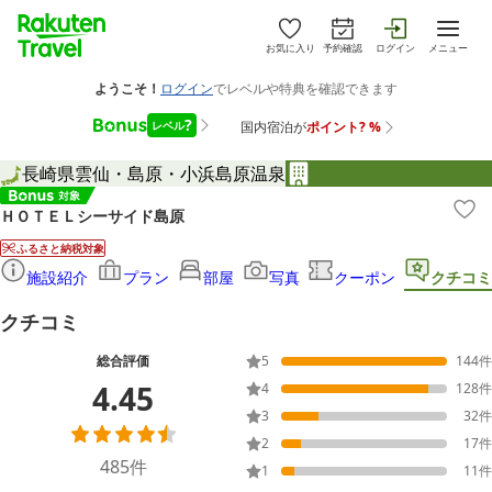
お気に入り
予約確認
ログイン
メニュー
長崎県
雲仙・島原・小浜
島原温泉
ＨＯＴＥＬシーサイド島原
ふるさと納税対象
施設紹介
プラン
部屋
写真
クーポン
クチコミ
クチコミ
総合評価
5
144
件
4.45
4
128
件
3
32
件
2
17
件
485
件
1
11
件