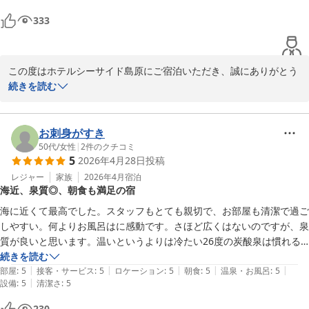
333
この度はホテルシーサイド島原にご宿泊いただき、誠にありがとう
ございます。また、口コミをご投稿いただき重ねて御礼申し上げま
続きを読む
す。

朝食につきまして、「味付けが美味しく丁度良い」とのお言葉を頂
お刺身がすき
戴し、大変嬉しく存じます。当ホテルでは島原名物の「具雑煮」を
50代
/
女性
|
2
件のクチコミ
5
2026年4月28日
投稿
はじめとする地元の味覚を大切にしておりますので、ご満足いただ
けたことはスタッフの大きな励みとなります。

レジャー
家族
2026年4月
宿泊
海近、泉質◎、朝食も満足の宿
一方で、大浴場が混雑しており、ゆったりとお過ごしいただけなか
海に近くて最高でした。スタッフもとても親切で、お部屋も清潔で過ご
ったとのこと、深くお詫び申し上げます。当ホテル自慢の「高濃度
しやすい。何よりお風呂はに感動です。さほど広くはないのですが、泉
炭酸泉」や「島原温泉」を存分にお楽しみいただきたかったのです
質が良いと思います。温いというよりは冷たい26度の炭酸泉は慣れる
が、ご不便をおかけし申し訳ございません。頂戴いたしました朝風
とずっと入っていられます。大浴場は本館と新館にそれぞれあって、夜
続きを読む
呂に関する貴重なご意見は真摯に受け止め、社内にて共有のうえ、
|
|
|
|
|
は本館、朝は新館のお風呂を楽しみました。新館のお風呂は海か綺麗に
部屋
:
5
接客・サービス
:
5
ロケーション
:
5
朝食
:
5
温泉・お風呂
:
5
今後のサービス改善に向けた検討課題とさせていただきます。

|
設備
:
5
清潔さ
:
5
見えました。晴れてたから良かった。朝食バイキングもほどよく、島原
ハムはぜひ食べてみてほしいです。
230