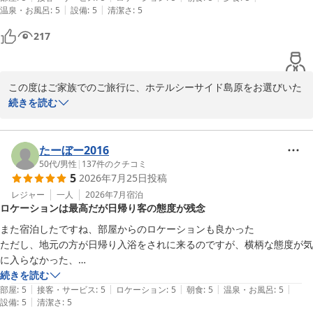
お客様のまたのお越しを、スタッフ一同心よりお待ち申し上げてお
|
|
温泉・お風呂
:
5
設備
:
5
清潔さ
:
5
ります。
217
ＨＯＴＥＬシーサイド島原
2026-06-22
この度はご家族でのご旅行に、ホテルシーサイド島原をお選びいた
だき誠にありがとうございます。また、心温まる口コミをご投稿い
続きを読む
ただき重ねて御礼申し上げます。

フロントスタッフの対応をお褒めいただき大変嬉しく存じます。お
たーぼー2016
もてなしの心を感じていただけたことは、私どもスタッフにとって
50代
/
男性
|
137
件のクチコミ
5
2026年7月25日
投稿
何よりの励みとなります。また、有明海を一望できる露天風呂から
の景色や、お食事にもご満足いただけたご様子で安心いたしまし
レジャー
一人
2026年7月
宿泊
ロケーションは最高だが日帰り客の態度が残念
た。

また宿泊したですね、部屋からのロケーションも良かった

当館は、GWやお盆、年末年始などの大型連休でも変わらない「1年
ただし、地元の方が日帰り入浴をされに来るのですが、横柄な態度が気
通じて通年均一価格」で皆様をお迎えしております。次回お越しの
に入らなかった、

際は、ぜひ当館自慢の日本有数の「高濃度炭酸泉」で体の芯まで温
自分の家ではないことに自覚をもって頂きたいと思います
続きを読む
まり、島原名物「具雑煮」などの地元の味覚もあわせてご堪能くだ
|
|
|
|
|
部屋
:
5
接客・サービス
:
5
ロケーション
:
5
朝食
:
5
温泉・お風呂
:
5
さいませ。

|
設備
:
5
清潔さ
:
5