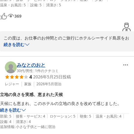
ます。

|
|
温泉・お風呂
:
5
設備
:
5
清潔さ
:
5
「泊まって後悔は無い」とのお言葉を励みに、今後も精進してまい
369
ります。またのお越しを心よりお待ち申し上げております。
ＨＯＴＥＬシーサイド島原
2026-06-22
この度は、お仕事のお仲間とのご旅行にホテルシーサイド島原をお
選びいただき、誠にありがとうございます。また、嬉しいご感想を
続きを読む
お寄せいただき重ねて御礼申し上げます。

広めのツインルームにて、静かにゆったりとお過ごしいただけたご
みなとのおと
様子で大変嬉しく存じます。当館自慢の日本有数の「高濃度炭酸
30代
/
男性
|
1
件のクチコミ
4
2026年5月25日
投稿
泉」ならではのとろけるような心地よさを存分にご体感いただけた
とのこと、何よりでございます。

レジャー
家族
2026年5月
宿泊
立地の良さを実感、恵まれた天候
一方で、本館1階の露天風呂におきましては、日帰りのお客様で混
天候にも恵まれ、このホテルの立地の良さを改めて感じました。
雑しておりご配慮が至らず申し訳ございませんでした。有明海を一
続きを読む
望できる新館6階の展望浴場を快適にご利用いただけたのは幸いで
|
|
|
|
|
部屋
:
5
接客・サービス
:
4
ロケーション
:
5
朝食
:
5
温泉・お風呂
:
4
ございますが、頂戴したご意見は真摯に受け止め、今後の改善の課
|
設備
:
4
清潔さ
:
4
題とさせていただきます。

追加情報
:
小さな子供と一緒に宿泊