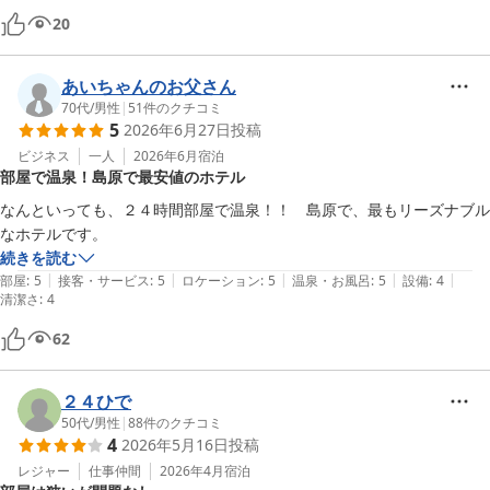
20
お客様のまたのお越しを、スタッフ一同心よりお待ち申し上げてお
ります。
あいちゃんのお父さん
ＨＯＴＥＬシーサイド島原
70代
/
男性
|
51
件のクチコミ
2026-06-22
5
2026年6月27日
投稿
ビジネス
一人
2026年6月
宿泊
部屋で温泉！島原で最安値のホテル
なんといっても、２４時間部屋で温泉！！　島原で、最もリーズナブル
なホテルです。
続きを読む
|
|
|
|
|
部屋
:
5
接客・サービス
:
5
ロケーション
:
5
温泉・お風呂
:
5
設備
:
4
清潔さ
:
4
62
２４ひで
50代
/
男性
|
88
件のクチコミ
4
2026年5月16日
投稿
レジャー
仕事仲間
2026年4月
宿泊