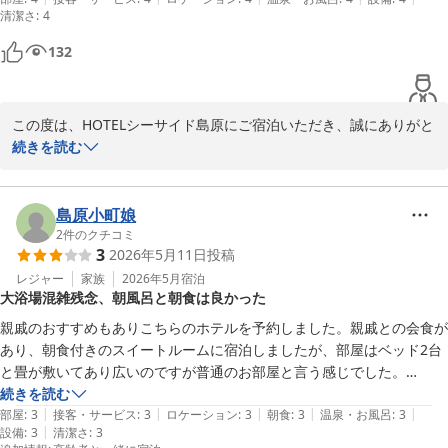
清潔さ
当館は大型連休等でも変わらない「1年通じて通年均一価格」で皆
:
4
様をお迎えしております。また島原へお越しの機会がございました
132
ら、ぜひお立ち寄りくださいませ。

お客様のまたのお越しを、スタッフ一同心よりお待ち申し上げてお
この度は、HOTELシーサイド島原にご宿泊いただき、誠にありがと
ります。
うございます。また、大変嬉しいご感想をお寄せいただき、心より
続きを読む
ＨＯＴＥＬシーサイド島原
感謝申し上げます。

2026-06-22
一人旅でのリフレッシュの場として当ホテルをお選びいただき、大
島原小町娘
変光栄に存じます。当ホテル自慢の「高濃度炭酸泉」をご満足いた
2
件のクチコミ
3
2026年5月11日
投稿
だけたご様子を拝見し、私どもも喜ばしい限りです。穏やかな海を
眺めながらゆったりとお過ごしいただく時間は、当ホテルならでは
レジャー
家族
2026年5月
宿泊
大浴場混雑残念、朝風呂と朝食は良かった
の醍醐味でございます。

親戚のおすすめもありこちらのホテルを予約しました。親戚との会食が
当ホテルは、大型連休を含め1年を通じて変わらない「通年均一価
あり、朝食付きのスイートルームに宿泊しましたが、部屋はベッド2台
格」でお客様をお迎えしております。次回お越しの際には、ぜひ島
と畳が敷いてあり広いのですが普通のお部屋と言う感じでした。

原名物の「具雑煮」をはじめとする地元の味覚もご賞味いただけれ
続きを読む
ば幸いです。

|
|
|
|
|
1番残念だったのは夜9時ごろ新館6階の大浴場へ行ったところ、日帰り
部屋
:
3
接客・サービス
:
3
ロケーション
:
3
朝食
:
3
温泉・お風呂
:
3
|
設備
:
3
清潔さ
:
3
の家族連れで大混雑していて洗い場も空いて無いし、お風呂も人がいっ