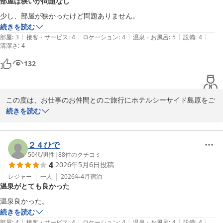
部屋は狭いが問題なし
少し、部屋が狭かったけど問題ありません。
続きを読む
|
|
|
|
|
部屋
:
3
接客・サービス
:
4
ロケーション
:
4
温泉・お風呂
:
5
設備
:
4
清潔さ
:
4
132
この度は、お仕事のお仲間とのご旅行にホテルシーサイド島原をご
利用いただき、誠にありがとうございます。また、貴重なご感想を
続きを読む
ご投稿いただき重ねて御礼申し上げます。

お部屋の広さにつきましては、少し手狭に感じられたとのこと、ご
２４ひで
不便をおかけいたしました。

50代
/
男性
|
88
件のクチコミ
4
2026年5月6日
投稿
今回はお部屋でお気を使わせてしまいましたが、当館にはお疲れを
レジャー
一人
2026年4月
宿泊
温泉がとても良かった
癒すのに最適な日本有数の「高濃度炭酸泉」や、目の前に有明海が
広がる新館6階の展望浴場がございます。次回お越しの際は、ぜひ
温泉良かった。
当館自慢の温泉でゆっくりと羽を伸ばしていただければ幸いです。

続きを読む
|
|
|
|
|
部屋
:
4
接客・サービス
:
4
ロケーション
:
4
温泉・お風呂
:
4
設備
:
4