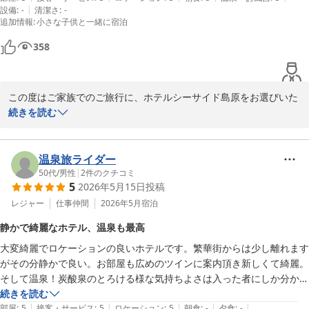
|
設備
:
-
清潔さ
:
-
朝日も綺麗でした。朝ごはんのお味噌汁が美味しかったです。こちらの
追加情報
:
小さな子供と一緒に宿泊
ホテルは泊まって後悔は無いホテルです。おすすめです。
358
この度はご家族でのご旅行に、ホテルシーサイド島原をお選びいた
だき誠にありがとうございます。心温まる口コミをご投稿いただ
続きを読む
き、重ねて御礼申し上げます。

バルコニーのジャグジー風呂で息子様に喜んでいただけたご様子を
温泉旅ライダー
拝読し、私どもも大変嬉しい気持ちでいっぱいです。目の前に広が
50代
/
男性
|
2
件のクチコミ
5
2026年5月15日
投稿
る有明海の美しい朝日や趣あるフェリーの汽笛など、当館ならでは
のロケーションをご満喫いただけたようで何よりでございます。朝
レジャー
仕事仲間
2026年5月
宿泊
食のお味噌汁へのお褒めの言葉もありがとうございます。

静かで綺麗なホテル、温泉も最高
大変綺麗でロケーションの良いホテルです。繁華街からは少し離れます
当館はキッズルームを完備し、ご家族皆様が安心して過ごせる環境
がその分静かで良い。お部屋も広めのツインに案内頂き新しくて綺麗。
を整えております。次回はぜひ、島原名物の「具雑煮」や、新館6
そして温泉！炭酸泉のとろける様な気持ちよさは入った者にしか分から
階の展望浴場からの絶景もお楽しみくださいませ。GWなどの大型
ない。本館1F離れより新館最上階の風呂の方が快適です。あっちは露
続きを読む
連休でも変わらない「1年通じて通年均一価格」でお待ちしており
|
|
|
|
|
天はいいのですけど、日帰り客も使うみたいで混みます。
部屋
:
5
接客・サービス
:
5
ロケーション
:
5
朝食
:
-
夕食
:
-