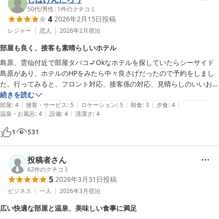
嬉しく拝読いたしました。当館自慢の、日本有数の「高濃度炭酸
50代
/
男性
|
1
件のクチコミ
4
2026年2月15日
投稿
泉」で心地よいひとときをお過ごしいただけたようで何よりでござ
います。バイキングのお食事にもご満足いただけたとのこと、次回
レジャー
恋人
2026年2月
宿泊
お越しの際にはぜひ島原名物の「具雑煮」もご賞味くださいませ。

部屋も良く、接客も素晴らしいホテル
島原、雲仙付近で部屋タバコ🚬Okなホテルを探していたらシーサイド
また、キッズルームやジム（トレーニングルーム）にもお目を留め
島原があり、ホテルのHPをみたら中々良さげだったので予約をしまし
ていただきありがとうございます。当ホテルはバリアフリーにも対
た。行ってみると、フロント対応、接客係の対応、見晴らしのいいお部
応しており、小さなお子様からご年配の方まで、幅広い世代のお客
屋、さらにチェックアウトする時に出会った清掃の人達までもがとても
続きを読む
様に安心してお過ごしいただける施設づくりに努めております。

|
|
|
|
|
良い挨拶をされて気持ち良かったです。ちょっと気になる点がありまし
部屋
:
4
接客・サービス
:
5
ロケーション
:
5
朝食
:
3
夕食
:
4
|
|
温泉・お風呂
:
4
設備
:
4
清潔さ
:
4
て、とても寒い日だったのでエアコンの温度を高めして風量を最大にし
当ホテルはGWや年末年始といった大型連休でも変わらない「1年通
たのに、暖まらないので気になりフィルターを見たら完ぺきに目詰まり
じて通年均一価格」で皆様をお迎えしております。ぜひまた季節を
1
531
していて、空気を吸い込まないのが原因だなと思いバスルームで掃除し
変えて、目の前に広がる有明海や背後にそびえる眉山の絶景を楽し
て、取り付けたら、あらまなんとガンガン効いてきました。

みにいらしてください。スタッフ一同、心よりお待ち申し上げてお
投稿者さん
ります。
62
件のクチコミ
ＨＯＴＥＬシーサイド島原
5
2026年3月31日
投稿
2026-05-01
ビジネス
一人
2026年3月
宿泊
広い快適な部屋と温泉、美味しい食事に満足