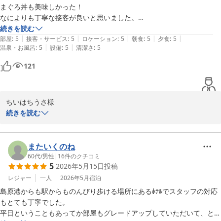
まぐろ丼も美味しかった！

なによりも丁寧な接客が良いと思いました。

新館6階の露天風呂は明るいうちが

続きを読む
|
|
|
|
|
おすすめです。

部屋
:
5
接客・サービス
:
5
ロケーション
:
5
朝食
:
5
夕食
:
5
|
|
温泉・お風呂
:
5
設備
:
5
清潔さ
:
5
海が見えリラックスできました。

121
ちいはちうさ様

続きを読む
この度はホテルシーサイド島原にご宿泊いただき、誠にありがとう
ございます。また、心温まるクチコミをお寄せいただき、重ねて御
礼申し上げます。

またいくのね
60代
/
男性
|
16
件のクチコミ
5
2026年5月15日
投稿
まぐろ丼のお味や、私どもの接客についてお褒めの言葉を頂戴し、
スタッフ一同大変嬉しく拝読いたしました。館内の清潔感について
レジャー
一人
2026年5月
宿泊
のご評価も、清掃スタッフにとって何よりの励みとなります。

島原港からも駅からものんびり歩ける場所にあるﾎﾃﾙでスタッフの対応
もとても丁寧でした。

新館6階の展望浴場からの景色もご堪能いただけたご様子で嬉しく
平日ということもあってか部屋もグレードアップしていただいて、とて