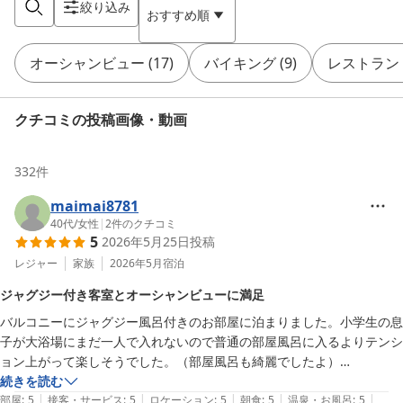
絞り込み
おすすめ順
オーシャンビュー
(
17
)
バイキング
(
9
)
レストラン
クチコミの投稿画像・動画
332
件
maimai8781
40代
/
女性
|
2
件のクチコミ
5
2026年5月25日
投稿
レジャー
家族
2026年5月
宿泊
ジャグジー付き客室とオーシャンビューに満足
バルコニーにジャグジー風呂付きのお部屋に泊まりました。小学生の息
子が大浴場にまだ一人で入れないので普通の部屋風呂に入るよりテンシ
ョン上がって楽しそうでした。（部屋風呂も綺麗でしたよ）

オーシャンビューで、フェリーの汽笛が聞こえてきました。それも、趣
続きを読む
|
|
|
|
|
があって良かったです。

部屋
:
5
接客・サービス
:
5
ロケーション
:
5
朝食
:
5
温泉・お風呂
:
5