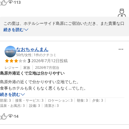
113
2026-06-22
この度は、ホテルシーサイド島原にご宿泊いただき、また貴重な口
コミをご投稿いただき誠にありがとうございます。

続きを読む
当館の2つの大浴場やキッズルーム、広々とした朝食会場でゆった
りとお過ごしいただけたとのこと、大変嬉しく存じます。

なおちゃんまん
50代
/
女性
|
1
件のクチコミ
3
2026年7月12日
投稿
一方で、お部屋からの眺望につきまして大変残念な思いをさせてし
まい、誠に申し訳ございませんでした。すりガラスや山側のお部屋
レジャー
家族
2026年7月
宿泊
島原外港近くで立地は分かりやすい
に関する事前のご案内が不足しておりましたこと、深くお詫び申し
上げます。いただいたご指摘は真摯に受け止め、お客様が安心して
島原外港の近くで分かりやすい立地でした。

ご予約いただけるよう、改善に努めてまいります。

食事もホテルも良くもなく悪くもなく…でした。
続きを読む
当館は大型連休でも変わらない「1年通じて通年均一価格」でお迎
|
|
|
|
|
部屋
:
3
接客・サービス
:
3
ロケーション
:
3
朝食
:
3
夕食
:
3
えしております。次回お越しの際は、目の前に有明海が広がる海側
|
|
温泉・お風呂
:
3
設備
:
3
清潔さ
:
3
のお部屋や、新館6階の展望浴場からの絶景、そして日本有数の高
14
濃度炭酸泉をぜひご堪能くださいませ。
