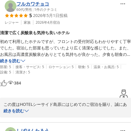
お客様のまたのお越しを、スタッフ一同心よりお待ち申し上げてお
フルカワチョコ
ります。
60代
/
男性
|
1
件のクチコミ
5
2026年5月1日
投稿
ＨＯＴＥＬシーサイド島原
レジャー
家族
2026年4月
宿泊
2026-06-22
清潔で広く炭酸泉も気持ち良いホテル
初めて利用したホテルですが、フロントの受付対応もわかりやすく丁寧
でした。宿泊した部屋も思っていたより広く清潔な感じでした。また、
お風呂は高濃度炭酸泉がありとても気持ちが良かった。夕食も朝食のバ
イキングも美味しかったです。キッズルームやトレーニングルームも完
続きを読む
|
|
|
|
|
備されており小さな子供たちも喜ぶと思います。また、是非泊まりたい
部屋
:
5
接客・サービス
:
5
ロケーション
:
5
朝食
:
5
温泉・お風呂
:
5
|
設備
:
5
清潔さ
:
5
と思います。
384
この度はHOTELシーサイド島原にはじめてのご宿泊を賜り、誠にあ
りがとうございます。また、心温まる口コミをご投稿いただき重ね
続きを読む
て感謝申し上げます。

フロントスタッフの対応やお部屋の清潔さをお褒めいただき、大変
しばけんたろう