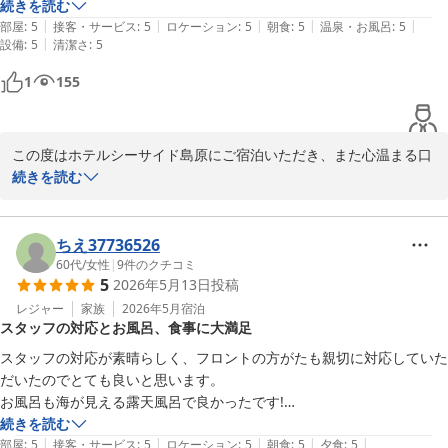
思います。目の前に広がる有明海を一望できる明るい時間帯のご入
も思い出に残る島原になりました。ありがとうございました。
続きを読む
浴は、私どもも特におすすめしております。海を眺めながらリラッ
|
|
|
|
|
部屋
:
5
接客・サービス
:
5
ロケーション
:
5
朝食
:
5
温泉・お風呂
:
5
クスしていただけたなら何よりでございます。

|
設備
:
5
清潔さ
:
5
1
155
次回お越しの際は、本館の風情ある露天岩風呂で日本有数の「高濃
度炭酸泉」にじっくり浸かったり、島原名物の「具雑煮」を味わっ
たりと、当館のまた違った魅力もぜひお試しください。私どもは大
型連休等でも変わらない「通年均一価格」で皆様をお迎えしており
この度はホテルシーサイド島原にご宿泊いただき、また心温まる口
ます。

コミをご投稿いただき誠にありがとうございます。

続きを読む
ちいはちうさ様のまたのお帰りを、心よりお待ち申し上げておりま
島原港や駅からののんびりとした道のりをお楽しみいただき、スタ
す。

ッフの対応にもご満足いただけたとのこと、大変嬉しく拝読いたし
ちえ37736526
ました。一人旅の大切なお時間に、当館でのご滞在が思い出に残る
60代
/
女性
|
9
件のクチコミ
5
2026年5月13日
投稿
ホテルシーサイド島原 支配人
ものとなったご様子で、私どもも喜ばしい限りでございます。

レジャー
家族
2026年5月
宿泊
ＨＯＴＥＬシーサイド島原
スタッフの対応とお風呂、食事に大満足
当館はGWやお盆などの大型連休でも変わらない「1年通じて通年均
2026-07-22
一価格」で皆様をお迎えしております。次回お越しの際は、目の前
スタッフの対応が素晴らしく、フロントの方がたも親切に対応していた
に有明海が広がる新館6階の展望浴場や、日本有数の「高濃度炭酸
だいたのでとても良いと思います。

泉」でさらに心身を癒やしていただき、島原名物「具雑煮」などの
お風呂も海が見える露天風呂で良かったです!

地元の味覚もぜひご堪能くださいませ。

食事は良もちょうど良く、大変満足しました。

続きを読む
|
|
|
|
|
ありがとうございました✨
部屋
:
5
接客・サービス
:
5
ロケーション
:
5
朝食
:
5
夕食
:
5