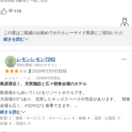
追加情報
:
高齢者と一緒に宿泊
これからもお客様に心からリラックスしていただける空間づくりに
ぱいでなかなか入る事が出来ず、さっと入ってすぐに出てきました。本
努めてまいります。またのお帰りを、スタッフ一同心よりお待ち申
館一階は少しは人は少なかったですが、男風呂も部活帰りの学生さんで
119
し上げております。
賑わっていたみたいでゆっくり入れなかったとの事でした。

地元の人も大事なのでしょうが、繁忙期などは大浴場のどちらかを宿泊
ＨＯＴＥＬシーサイド島原
者専用にしてもらうか、専用の時間帯など設けて欲しいと思いました。

2026-05-07
この度はご親戚のお勧めでホテルシーサイド島原にご宿泊いただ
お風呂を楽しみにしていたので本当に残念でした。

き、誠にありがとうございます。

続きを読む
朝は6時に行ったところ人も少なくてゆっくり入る事が出来てとても良
夜の大浴場におきましては、日帰りや学生のお客様で大変混雑し、
かったです。

ゆったりとお寛ぎいただけなかったとのこと、深くお詫び申し上げ
レモンレモン7292
高炭酸風呂も少し冷たかったですが、じんわりと温まり高炭酸風呂の良
ます。また、朝食時のコーヒー補充の遅れにつきましても配慮が至
30代
/
男性
|
4
件のクチコミ
さを知りました。

3
2026年5月9日
投稿
らず申し訳ございませんでした。いただいた貴重なご意見は真摯に
受け止め、今後の運用改善の課題とさせていただきます。

レジャー
一人
2026年5月
宿泊
朝食は多くもなく、少なくもなくちょうどいい感じでしたが、コーヒー
島原港近く、充実施設と広々朝食会場のホテル
が切れてしまい補充がなかなかされなかったのでもう少し手際良く出し
当館は大型連休でも変わらない「1年通じて通年均一価格」でお客
島原港から歩いていけるリゾートホテルです。

様をお迎えしております。次回お越しの際は、有明海を一望できる
大浴場が2つあり、充実したキッズスペースや売店があります。　朝食
新館6階の展望浴場からの絶景を心ゆくまでお楽しみいただけるよ
会場も広く、のびのびと食事できます。

う、スタッフ一同おもてなしの向上に努めてまいります。またのお
ただ、部屋によっては山側だったり、曇ガラスの窓で全然景色を楽しめ
続きを読む
越しを心よりお待ち申し上げております。
|
|
|
|
|
ない部屋があるので、部屋のプランをちゃんと見たほうがいいです。　
部屋
:
2
接客・サービス
:
3
ロケーション
:
4
朝食
:
4
温泉・お風呂
:
3
|
設備
:
4
清潔さ
:
3
ワケありとか表示が欲しかったです。
ＨＯＴＥＬシーサイド島原