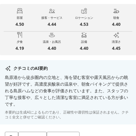
部屋
接客・サービス
ロケーション
朝食
4.50
4.44
4.53
4.40
夕食
温泉・お風呂
設備
清潔さ
4.19
4.40
4.40
4.45
クチコミのAI要約
島原港から徒歩圏内の立地と、海を望む客室や露天風呂からの眺
望が好評です。高濃度炭酸泉の温泉や、朝食バイキングで提供さ
れる島原ハムなどの食事が評価されています。また、スタッフの
丁寧な接客や、広々とした清潔な客室に満足されている方が多い
です。
本要約は生成AIによるものであり、正確性や適切性は保証されません。クチ
コミ全文と併せてご確認ください。