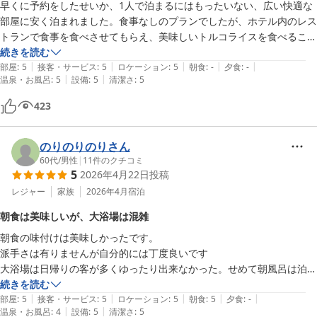
早くに予約をしたせいか、1人で泊まるにはもったいない、広い快適な
部屋に安く泊まれました。食事なしのプランでしたが、ホテル内のレス
トランで食事を食べさせてもらえ、美味しいトルコライスを食べること
ができました。チェックイン時のフロントの方の対応も素晴らしかった
続きを読む
|
|
|
|
|
し、温泉も気持ちよかったし、また泊まりたいと思えるホテルでした。
部屋
:
5
接客・サービス
:
5
ロケーション
:
5
朝食
:
-
夕食
:
-
|
|
温泉・お風呂
:
5
設備
:
5
清潔さ
:
5
423
のりのりのりさん
60代
/
男性
|
11
件のクチコミ
5
2026年4月22日
投稿
レジャー
家族
2026年4月
宿泊
朝食は美味しいが、大浴場は混雑
朝食の味付けは美味しかったです。

派手さは有りませんが自分的には丁度良いです

大浴場は日帰りの客が多くゆったり出来なかった。せめて朝風呂は泊ま
り客だけにして欲しいです。
続きを読む
|
|
|
|
|
部屋
:
5
接客・サービス
:
5
ロケーション
:
5
朝食
:
5
夕食
:
-
|
|
温泉・お風呂
:
4
設備
:
5
清潔さ
:
5