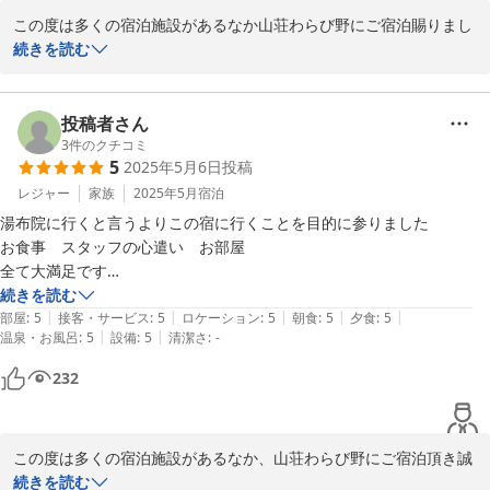
この度は多くの宿泊施設があるなか山荘わらび野にご宿泊賜りまし
て誠に有難うございます。

続きを読む
私共の空間や食事、陶器に至るまで共感していただき、ありがとう
ございます。滞在中はお楽しみいただけた様で何よりでございま
投稿者さん
す。

3
件のクチコミ
5
2025年5月6日
投稿
また、「本当に大好きなお宿です」と仰っていただけたのは、私共
レジャー
家族
2025年5月
宿泊
にとって最も嬉しいお言葉でございます。

湯布院に行くと言うよりこの宿に行くことを目的に参りました

お食事　スタッフの心遣い　お部屋

SIVA0213様にまたお会いできますよう、努めてまいりますので、
全て大満足です

湯布院にいらした際はお立ち寄りくださいませ。

日本のサービスの素晴らしさを堪能しました

続きを読む
|
|
|
|
|
手入れされたお庭

部屋
:
5
接客・サービス
:
5
ロケーション
:
5
朝食
:
5
夕食
:
5
それではスタッフ一同またのお越しを心よりお待ち申し上げており
|
|
温泉・お風呂
:
5
設備
:
5
清潔さ
:
-
フロントの空気までも心が躍りました
ます。
232
2025-05-30
この度は多くの宿泊施設があるなか、山荘わらび野にご宿泊頂き誠
に有難うございます。

続きを読む