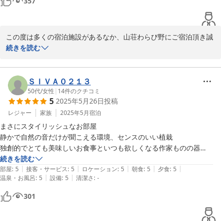
357
この度は多くの宿泊施設があるなか、山荘わらび野にご宿泊頂き誠
に有難うございます。

続きを読む
気分も疲れもスッキリとの事で、ごゆっくりとおくつろぎいただけ
た様で何よりでございます。

ＳＩＶＡ０２１３
50代
/
女性
|
14
件のクチコミ
5
2025年5月26日
投稿
また「今までに宿泊した数ある宿の中で、1番自分好みでした」、
「また由布院へ行く事があったら迷わず、わらび野さんにお世話に
レジャー
家族
2025年5月
宿泊
なりたいです」とのお言葉まで頂戴し嬉しい限りでございます。

まさにスタイリッシュなお部屋

静かで自然の音だけが聞こえる環境、センスのいい植栽

またお会いできますよう、努めてまいりますので、湯布院にいらし
独創的でとても美味しいお食事といつも欲しくなる作家ものの器

た際はお立ち寄りくださいませ。

優しいスタッフさん

続きを読む
|
|
|
|
|
床暖房と締め切りもできる半露天

部屋
:
5
接客・サービス
:
5
ロケーション
:
5
朝食
:
5
夕食
:
5
それではスタッフ一同またのお越しを心よりお待ち申し上げており
|
|
温泉・お風呂
:
5
設備
:
5
清潔さ
:
-
本当に大好きなお宿です。
ます。
301
2025-06-12