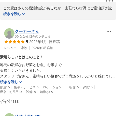
この度は多くの宿泊施設があるなか、山荘わらび野にご宿泊頂き誠
お部屋はおしゃれで清潔感があり、落ち着いた雰囲気でゆっくりくつろ
に有難うございます。

続きを読む
げました。

床暖房がとてもあたたかく、寒い時期でも快適に過ごせたのが嬉しかっ
また、お忙しい中口コミにてお声も届けて下さり、重ねて感謝申し
たです。

上げます。

クーカーさん
50代
/
女性
|
2
件のクチコミ
自然に囲まれた静かな空間で、日常を忘れてリラックスできる最高の時
5
2026年4月1日
投稿
寒い時期の床暖房は多くのお客様からお喜びの声をいただいており
間でした。

まして、ごゆっくりとおくつろぎいただけた様で何よりでございま
レジャー
家族
2026年3月
宿泊
ぜひまた季節を変えて伺いたいです。
す。

素晴らしいとはこのこと！
地元の新鮮なお野菜とお魚、お米まで

季節が変わりますと、景色もガラリと変わりますので、また違うわ
美味しくいただきました。

らび野にお越しくださいませ。またお会いできます日をお待ちして
スタッフは皆さん，素晴らしい接客でプロ意識をしっかりと感じまし
おります。

た。

続きを読む
|
|
|
|
|
リピーターが多いのに納得します。

部屋
:
5
接客・サービス
:
5
ロケーション
:
5
朝食
:
5
夕食
:
5
それではスタッフ一同またのお越しを心よりお待ち申し上げており
|
|
温泉・お風呂
:
5
設備
:
5
清潔さ
:
5
ます。
由布院温泉 山荘 わらび野
188
2026-02-22