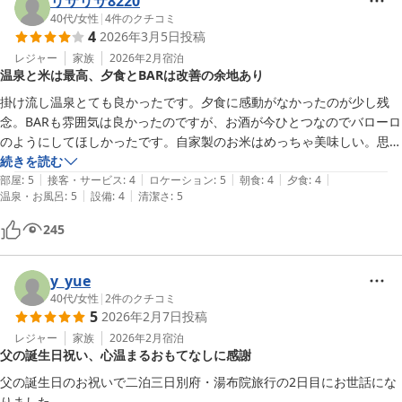
リサリサ8220
40代
/
女性
|
4
件のクチコミ
4
2026年3月5日
投稿
レジャー
家族
2026年2月
宿泊
温泉と米は最高、夕食とBARは改善の余地あり
掛け流し温泉とても良かったです。夕食に感動がなかったのが少し残
念。BARも雰囲気は良かったのですが、お酒が今ひとつなのでバローロ
のようにしてほしかったです。自家製のお米はめっちゃ美味しい。思わ
ずショップで購入しました。オーナーさんの育てたお米は最高です。
続きを読む
|
|
|
|
|
部屋
:
5
接客・サービス
:
4
ロケーション
:
5
朝食
:
4
夕食
:
4
|
|
温泉・お風呂
:
5
設備
:
4
清潔さ
:
5
245
y_yue
40代
/
女性
|
2
件のクチコミ
5
2026年2月7日
投稿
レジャー
家族
2026年2月
宿泊
父の誕生日祝い、心温まるおもてなしに感謝
父の誕生日のお祝いで二泊三日別府・湯布院旅行の2日目にお世話にな
りました。
