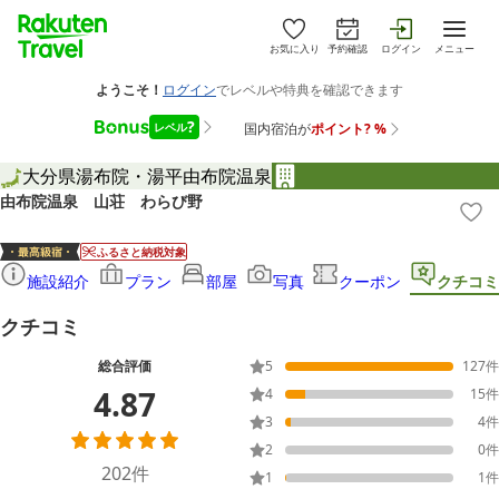
お気に入り
予約確認
ログイン
メニュー
大分県
湯布院・湯平
由布院温泉
由布院温泉 山荘 わらび野
ふるさと納税対象
施設紹介
プラン
部屋
写真
クーポン
クチコミ
クチコミ
総合評価
5
127
件
4.87
4
15
件
3
4
件
2
0
件
202
件
1
1
件