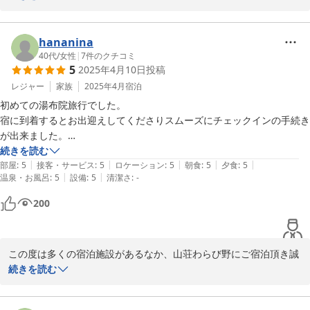
ごゆっくりとおくつろぎいただけた様で何よりでございます。

hananina
また「湯布院に行くと言うよりこの宿に行くことを目的に参りまし
40代
/
女性
|
7
件のクチコミ
5
2025年4月10日
投稿
た」とのお言葉まで頂戴し嬉しい限りでございます。

レジャー
家族
2025年4月
宿泊
またお会いできますよう、努めてまいりますので、湯布院にいらし
初めての湯布院旅行でした。

た際はお立ち寄りくださいませ。

宿に到着するとお出迎えしてくださりスムーズにチェックインの手続き
が出来ました。

それではスタッフ一同またのお越しを心よりお待ち申し上げており
お宿の空間がとても素敵でびっくりしたのとお部屋も広く最高に素敵で
続きを読む
ます。
|
|
|
|
|
した。ウェルカムスイーツのカヌレがあり冷蔵庫内の飲み物は無料との
部屋
:
5
接客・サービス
:
5
ロケーション
:
5
朝食
:
5
夕食
:
5
|
|
温泉・お風呂
:
5
設備
:
5
清潔さ
:
-
事。夕食、朝食もバランスがよく申し分なく大満足でした。お宿が全体
2025-05-12
的に静かな空間で部屋の温泉にはいったりとのんびり過ごせました。

200
スタッフの方々は笑顔で丁寧な接客でした。

次の湯布院旅行もまたわらびのさんにお世話になろうと思います。

本当に素敵な宿泊でした。ありがとうございました。
この度は多くの宿泊施設があるなか、山荘わらび野にご宿泊頂き誠
に有難うございます。

続きを読む
当館は空間を大切にしておりますので、お褒めの言葉を頂き大変う
れしく思います。
