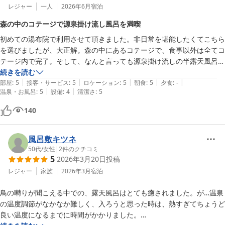
レジャー
一人
2026年6月
宿泊
森の中のコテージで源泉掛け流し風呂を満喫
初めての湯布院で利用させて頂きました。非日常を堪能したくてこちら
を選びましたが、大正解。森の中にあるコテージで、食事以外は全てコ
テージ内で完了。そして、なんと言っても源泉掛け流しの半露天風呂が
各コテージについていて、24時間入り放題。到着してすぐに入り、食
続きを読む
|
|
|
|
|
事後にもう一度、朝に入り、朝食後にもう一度。

部屋
:
5
接客・サービス
:
5
ロケーション
:
5
朝食
:
5
夕食
:
-
|
|
温泉・お風呂
:
5
設備
:
4
清潔さ
:
5
朝食は中央にある食堂で。個室で和定食を頂きました。サラダ、ご飯、
140
焼き魚などどれも美味しく頂く事ができました。一点だけ、お味噌汁の
お椀がプラスチックだったので、これを木製のお椀にアップグレードす
ると、このホテルのコンセプトや雰囲気とマッチするのではと思いま
風呂敷キツネ
す。ぜひまた利用したいと思います。ありがとうございました。
50代
/
女性
|
2
件のクチコミ
5
2026年3月20日
投稿
レジャー
家族
2026年3月
宿泊
鳥の囀りが聞こえる中での、露天風呂はとても癒されました。が…温泉
の温度調節がなかなか難しく、入ろうと思った時は、熱すぎてちょうど
良い温度になるまでに時間がかかりました。
