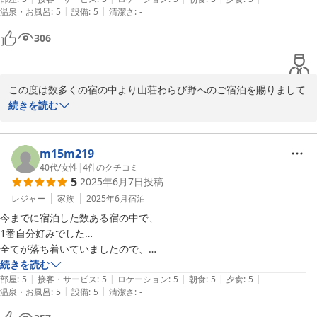
|
|
温泉・お風呂
:
5
設備
:
5
清潔さ
:
-
それではスタッフ一同またのお越しを心よりお待ち申し上げており
306
ます。
由布院温泉 山荘 わらび野
2026-02-22
この度は数多くの宿の中より山荘わらび野へのご宿泊を賜りまして
誠にありがとうございます。

続きを読む
満点の評価を頂戴しましたうえに、

「静かに過ごすことができ大変満足です」とのお声まで届けてくだ
m15m219
さりまして心より御礼申し上げます。

40代
/
女性
|
4
件のクチコミ
5
2025年6月7日
投稿
明るい笑顔が素敵なお二人様にまたお会いできます日を心よりお待
レジャー
家族
2025年6月
宿泊
ち申し上げます。

今までに宿泊した数ある宿の中で、

1番自分好みでした…

お忙しい中クチコミのご投稿誠に有難うございました。

全てが落ち着いていましたので、

スタッフ一同またのお越しを心よりお待ち申し上げております。
気分も疲れもスッキリ…

続きを読む
|
|
|
|
|
また由布院へ行く事があったら迷わず、わらび野さんにお世話になりた
部屋
:
5
接客・サービス
:
5
ロケーション
:
5
朝食
:
5
夕食
:
5
2025-08-07
|
|
温泉・お風呂
:
5
設備
:
5
清潔さ
:
-
いですﾟ+｡・.ﾟ