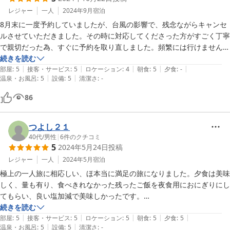
レジャー
一人
2024年9月
宿泊
8月末に一度予約していましたが、台風の影響で、残念ながらキャンセ
ルさせていただきました。その時に対応してくださった方がすごく丁寧
で親切だった為、すぐに予約を取り直しました。頻繁には行けません
が、年に一度は行きたいお宿です。

続きを読む
|
|
|
|
|
道案内も送迎もしていただきありがとうございました。

部屋
:
5
接客・サービス
:
5
ロケーション
:
4
朝食
:
5
夕食
:
-
|
|
温泉・お風呂
:
5
設備
:
5
清潔さ
:
-
今回は朝食のみでしたが、大変満足でおかわりもできて味付けもよくて
お腹いっぱいになりました。お値段の価値はあります。次回は夕食もつ
86
けたいと思います。

また来年行きたいと思います。
つよし２１
40代
/
男性
|
6
件のクチコミ
5
2024年5月24日
投稿
レジャー
一人
2024年5月
宿泊
極上の一人旅に相応しい、ほ本当に満足の旅になりました。夕食は美味
しく、量も有り、食べきれなかった残ったご飯を夜食用におにぎりにし
てもらい、良い塩加減で美味しかったです。

朝食も結構な量でしたが、どれも美味しく頂けました。

続きを読む
|
|
|
|
|
素敵な旅行になりました。

部屋
:
5
接客・サービス
:
5
ロケーション
:
5
朝食
:
5
夕食
:
5
|
|
温泉・お風呂
:
5
設備
:
5
清潔さ
:
-
ありがとうございました。