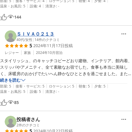
|
|
|
|
|
以外、余計な音が聴こえず、なお良かったです。

部屋
:
5
接客・サービス
:
4
ロケーション
:
5
朝食
:
4
夕食
:
4
|
|
温泉・お風呂
:
5
設備
:
4
清潔さ
:
-
ひとつだけ、お部屋で楽しめるちょっとしたお菓子やお夜食が施設内の
ショップで購入できると嬉しかったです。

144
また機会があれば利用したいです。
ＳＩＶＡ０２１３
40代
/
女性
|
14
件のクチコミ
5
2024年11月17日
投稿
レジャー
家族
2024年10月
宿泊
スタイリッシュ、のキャッチコピーどおり建物、インテリア、館内着、
スリッパやアメニティ、全て素敵なお宿でした。食事も本当に美味し
く、床暖房のおかげでたいへん静かなひとときを過ごせました。また是
非お伺いしたいと思います。
続きを読む
|
|
|
|
|
部屋
:
5
接客・サービス
:
5
ロケーション
:
5
朝食
:
5
夕食
:
5
|
|
温泉・お風呂
:
5
設備
:
5
清潔さ
:
-
85
投稿者さん
2
件のクチコミ
5
2024年10月22日
投稿