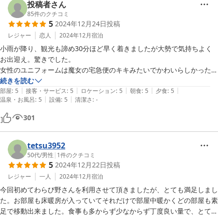
食事もお口に合った様でございまして何よりでございます。

投稿者さん
またhananina様にお会いできますよう、努めてまいりますので、
85
件のクチコミ
5
2024年12月24日
投稿
湯布院にいらした際はお立ち寄りくださいませ。

それではスタッフ一同またのお越しを心よりお待ち申し上げており
レジャー
恋人
2024年12月
宿泊
ます。
小雨が降り、観光も諦め30分ほど早く着きましたが大勢で気持ちよく
お出迎え。驚きでした。

2025-04-27
女性のユニフォームは魔女の宅急便のキキみたいでかわいらしかったで
す。いい宿の特徴として若い人が楽しそうに接客している。当たりで
続きを読む
|
|
|
|
|
す。とても寒い日でしたがほぼ全面床暖でエアコンよりかなり快適。部
部屋
:
5
接客・サービス
:
5
ロケーション
:
5
朝食
:
5
夕食
:
5
|
|
温泉・お風呂
:
5
設備
:
5
清潔さ
:
-
屋の温泉も広く、温度も適温。満喫できました。食事は量は多くないで
すが、全部おいしい。一つも残す事無く完食。残りのお米でおにぎりを
301
作ってくれましたが、お腹いっぱいで残念ながら食べられませんでし
た。敷地内の葉が落ちた木々もとても美しかったです。まったくストレ
スなく過ごすことが出来ました。リピートと行きたいところですがいい
tetsu3952
50代
/
男性
|
1
件のクチコミ
5
2024年12月22日
投稿
レジャー
一人
2024年12月
宿泊
今回初めてわらび野さんを利用させて頂きましたが、とても満足しまし
た。お部屋も床暖房が入っていてそれだけで部屋中暖かくどの部屋も素
足で移動出来ました。食事も多からず少なからず丁度良い量で、とても