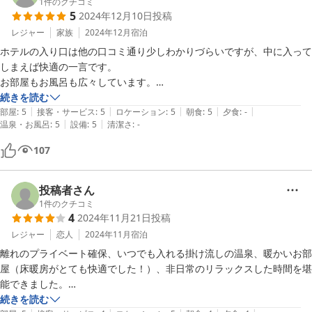
も送迎していただき、大変助かりました。

1
件のクチコミ
5
2024年12月10日
投稿
時期をかえて、また宿泊させていただきたいと思います。

レジャー
家族
2024年12月
宿泊
ホテルの入り口は他の口コミ通り少しわかりづらいですが、中に入って
しまえば快適の一言です。

お部屋もお風呂も広々しています。

冷蔵庫の中には水、サイダー、ビールが入っており全てフリーでいただ
続きを読む
|
|
|
|
|
けます。

部屋
:
5
接客・サービス
:
5
ロケーション
:
5
朝食
:
5
夕食
:
-
|
|
温泉・お風呂
:
5
設備
:
5
清潔さ
:
-
床暖は玄関と荷物置き場以外全て使えるので部屋の中で寒さは全く感じ
107
ませんでした。

ミニキッチンはケトルとコップ類のみなので部屋で食事を作ることはで
投稿者さん
きないと思います。
1
件のクチコミ
4
2024年11月21日
投稿
レジャー
恋人
2024年11月
宿泊
離れのプライベート確保、いつでも入れる掛け流しの温泉、暖かいお部
屋（床暖房がとても快適でした！）、非日常のリラックスした時間を堪
能できました。

ちょうど紅葉の時期で、お部屋から眺める景色も最高でした。自然の音
続きを読む