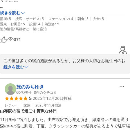
特に要望はお伝えしていなかったのですが、父好みの苺が沢山のった昔
続きを読む
|
|
|
|
|
ながらの味のケーキと、

部屋
:
5
接客・サービス
:
5
ロケーション
:
4
朝食
:
5
夕食
:
5
|
|
温泉・お風呂
:
5
設備
:
4
清潔さ
:
5
母の「至れり尽くせりね」の言葉が全てです。

追加情報
:
高齢者と一緒に宿泊
ホストとしては、これだけで満足ですし、旅館の皆様には感謝しかござ
371
いませんが、

朝食を1名分不要と宿泊日の夜にお伝えしたところ、とても柔軟に、ま
さかなご対応をいただいたこと、大変嬉しく驚きました。

この度は多くの宿泊施設があるなか、お父様の大切なお誕生日のお
祝いに山荘わらび野をお選び頂き誠に有難うございます。

続きを読む
バタバタして心づけを忘れてしまったことを後悔しております。

虫のいない今回のような気候の時期に、また利用させていただきたいお
また、お忙しい中口コミにてお声も届けて下さり、重ねて感謝申し
宿です。
上げます。

旅のみちゆき
60代
/
男性
|
8
件のクチコミ
5
2025年12月26日
投稿
お母様の「至れり尽くせりね」のお言葉、大変賜り励みになる思い
でございます。

レジャー
家族
2025年11月
宿泊
由布院の宿で過ごす贅沢な休日
またお会いできます日をお待ちしておりますので、湯布院にいらし
11月9日に宿泊しました。由布院駅でお迎え頂き、線路沿いの道を通り
た際はお立ち寄りくださいませ。

森の中の宿に到着。丁度、クラッシックカーの祭典があるようで駐車場