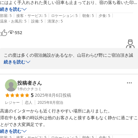
にはよく手入れされた美しい旧車も止まっており、宿の落ち着いた印象
それではスタッフ一同またのお越しを心よりお待ち申し上げており
に良くマッチしていて最初から気分が上がりました。お部屋も窓を開け
続きを読む
ます。
|
|
|
|
|
ると鳥のさえずりが聞こえ、”周辺散歩は明朝にしてテラスでゆっくり
部屋
:
5
接客・サービス
:
5
ロケーション
:
5
朝食
:
5
夕食
:
5
|
|
温泉・お風呂
:
5
設備
:
5
清潔さ
:
5
過ごそう”と冷蔵庫のビール飲みながら空を見上げてました。夕食は中
由布院温泉 山荘 わらび野
屋敷で地元の食材を和洋でどれもおいしく、自家製米のご飯のおひつを
552
2026-02-22
完食。星空見ながら部屋に戻り、好きにしてて良い。旅の贅沢。弱く入
れた床暖房で部屋内も心地よい暖かさになり空調が不要、これはこの季
節ならではでしょうか。熱めの湯から上がり、またテラスでスマホ片手
この度は多くの宿泊施設があるなか、山荘わらび野にご宿泊頂き誠
に、明日はどうしようかと考える。手足が冷えてきたのでまた湯につか
に有難うございます。

続きを読む
る。湯船でぼんやりとしながら、明日は由布院駅で自転車借りて散策に
しよう。時間かけた割にはたいしたアウトプットでもない。これだけの
また、お忙しい中口コミにて温泉、食事、館内設備、ホスピタリテ
んびり過ごせたのも久しぶりで何よりの休息になりました。
ィに至るまで多くのお褒めの言葉をいただき重ねてお礼申し上げま
投稿者さん
す。

1
件のクチコミ
5
2025年8月6日
投稿
寒い時期の床暖房は多くのお客様からお喜びの声をいただいており
レジャー
恋人
2025年8月
宿泊
まして、ごゆっくりとおくつろぎいただけた様で何よりでございま
高速のインターからも近く行きやすい場所にありました。

す。

滞在中も食事の時以外は他のお客さんと接する事もなく静かに過ごすこ
とができ大変満足です。
またお会いできます日をお待ちしておりますので、湯布院にいらし
続きを読む
た際はお立ち寄りくださいませ。

|
|
|
|
|
部屋
:
5
接客・サービス
:
5
ロケーション
:
5
朝食
:
5
夕食
:
5