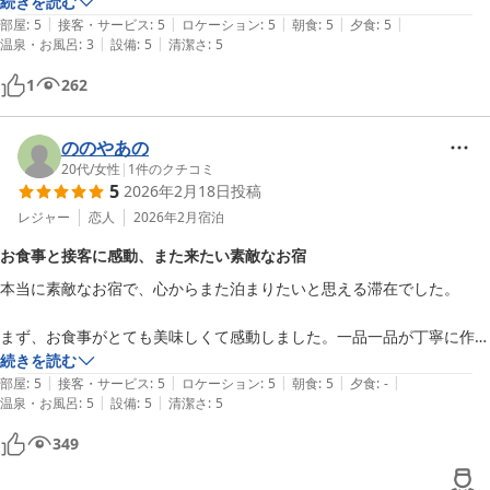
料理はどれも美味しくいただきました。

続きを読む
|
|
|
|
|
従業員の皆様とても丁寧で気持ちの良い時間を過ごさせていただきまし
部屋
:
5
接客・サービス
:
5
ロケーション
:
5
朝食
:
5
夕食
:
5
|
|
温泉・お風呂
:
3
設備
:
5
清潔さ
:
5
た。

1
262
ののやあの
20代
/
女性
|
1
件のクチコミ
5
2026年2月18日
投稿
レジャー
恋人
2026年2月
宿泊
お食事と接客に感動、また来たい素敵なお宿
本当に素敵なお宿で、心からまた泊まりたいと思える滞在でした。

まず、お食事がとても美味しくて感動しました。一品一品が丁寧に作ら
れていて、見た目も美しく、味も上品で大満足でした。地元の食材を楽
続きを読む
|
|
|
|
|
しめるのも嬉しかったです。

部屋
:
5
接客・サービス
:
5
ロケーション
:
5
朝食
:
5
夕食
:
-
|
|
温泉・お風呂
:
5
設備
:
5
清潔さ
:
5
スタッフの皆さまの接客も本当に素晴らしく、終始あたたかく丁寧に対
349
応していただき、とても居心地が良かったです。細やかな気配りに癒さ
れました。
