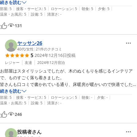
美味しかったです。特にお米は最高でした。自家製栽培だとの事でした
続きを読む
|
|
|
|
|
ので購入しました。お値段もリーズナブル！お風呂は少しぬるめでした
部屋
:
5
接客・サービス
:
5
ロケーション
:
5
朝食
:
5
夕食
:
5
|
|
温泉・お風呂
:
5
設備
:
5
清潔さ
:
-
が調整も出来てゆっくり温まる事が出来ました。宿の皆さんの接客も素
晴らしく夫婦で大満足して帰るのが嫌になってしまった程でした。次回
131
も又利用したいと思います。山荘のみなさんも寒くなって来てますが体
調に気をつけて頑張って下さい。
ヤッサン26
40代
/
女性
|
21
件のクチコミ
5
2024年12月16日
投稿
レジャー
友達
2024年12月
宿泊
お部屋はスタイリッシュでしたが、木のぬくもりを感じるインテリア
で、ものすごく落ち着きました。

皆さんも口コミで書かれている通り、床暖房が暖かいので快適でした。

ほんとに静かで、気持ちの良い時間を過ごすことが出来ました。

続きを読む
|
|
|
|
|
お風呂は、源泉かけ流し、24時間いつでも入浴出来るので、朝は小鳥
部屋
:
5
接客・サービス
:
5
ロケーション
:
5
朝食
:
-
夕食
:
-
|
|
温泉・お風呂
:
5
設備
:
5
清潔さ
:
-
のさえずりを聞きながら入り、出かけて帰ってきて入り、寝る前に入っ
てと、本当に最高でした！

246
連泊したので、カヌレも２種類の味を楽しめました。ありがとうござい
ました。美味しかったです。

また、チェックインアウト時の送迎だけでなく、外へのお出かけの際に
投稿者さん