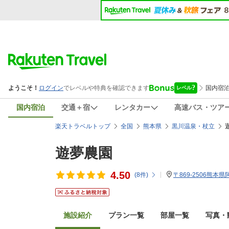
国内宿泊
交通＋宿
レンタカー
高速バス・ツア
楽天トラベルトップ
全国
熊本県
黒川温泉・杖立
遊夢農園
4.50
(
8
件)
〒869-2506熊本
施設紹介
プラン一覧
部屋一覧
写真・動