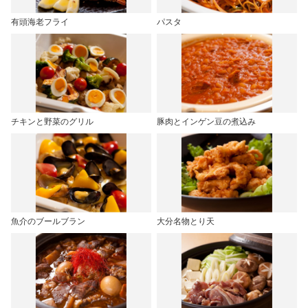
有頭海老フライ
パスタ
チキンと野菜のグリル
豚肉とインゲン豆の煮込み
魚介のブールブラン
大分名物とり天