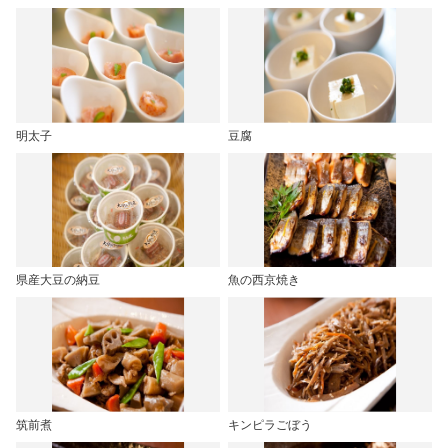
明太子
豆腐
県産大豆の納豆
魚の西京焼き
筑前煮
キンピラごぼう