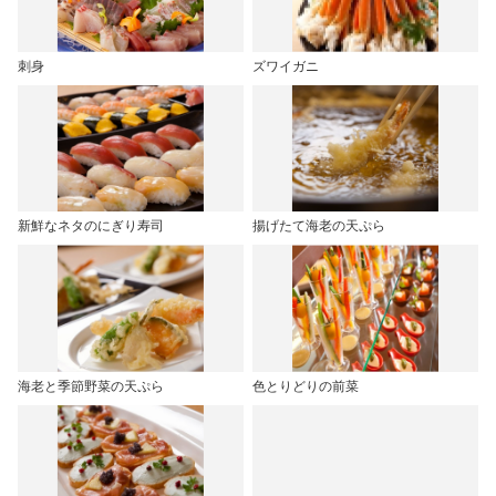
刺身
ズワイガニ
新鮮なネタのにぎり寿司
揚げたて海老の天ぷら
海老と季節野菜の天ぷら
色とりどりの前菜