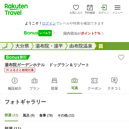
お気に入り
予約確認
ログイン
メニュー
全国
全国
大分県
湯布院・湯平
由布院温泉
湯布院ガー
湯布院ガーデンホテル ドッグラン＆リゾート
写真
施設紹介
プラン
部屋
クーポン
クチコミ
フォトギャラリー
部屋 (11)
風呂 (9)
食事 (78)
その他 (32)
部屋 (11)