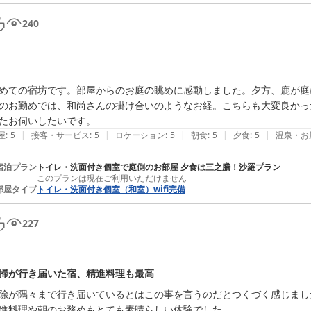
240
めての宿坊です。部屋からのお庭の眺めに感動しました。夕方、鹿が庭
のお勤めでは、和尚さんの掛け合いのようなお経。こちらも大変良かっ
たお伺いしたいです。
|
|
|
|
|
屋
:
5
接客・サービス
:
5
ロケーション
:
5
朝食
:
5
夕食
:
5
温泉・お
宿泊プラン
トイレ・洗面付き個室で庭側のお部屋 夕食は三之膳！沙羅プラン
このプランは現在ご利用いただけません
部屋タイプ
トイレ・洗面付き個室（和室）wifi完備
227
掃が行き届いた宿、精進料理も最高
除が隅々まで行き届いているとはこの事を言うのだとつくづく感じました