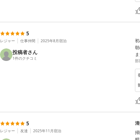
5
初
レジャー
仕事仲間
2025年8月
宿泊
朝
投稿者さん
ま
1
件のクチコミ
部
5
清
レジャー
友達
2025年11月
宿泊
掃