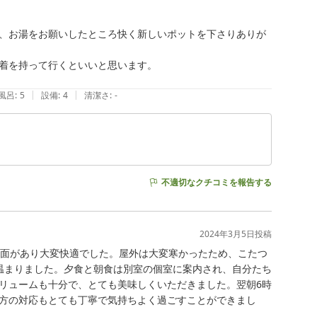
、お湯をお願いしたところ快く新しいポットを下さりありが
着を持って行くといいと思います。

|
|
風呂
:
5
設備
:
4
清潔さ
:
-
不適切なクチコミを報告する
2024年3月5日
投稿
洗面があり大変快適でした。屋外は大変寒かったため、こたつ
温まりました。夕食と朝食は別室の個室に案内され、自分たち
リュームも十分で、とても美味しくいただきました。翌朝6時
方の対応もとても丁寧で気持ちよく過ごすことができまし