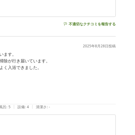
不適切なクチコミを報告する
2025年8月28日
投稿
ます。

掃除が行き届いています。

よく入浴できました。

|
|
風呂
:
5
設備
:
4
清潔さ
:
-