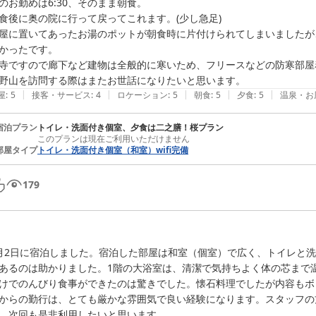
のお勤めは6:30、そのまま朝食。

食後に奥の院に行って戻ってこれます。(少し急足)

屋に置いてあったお湯のポットが朝食時に片付けられてしまいましたが
かったです。

寺ですので廊下など建物は全般的に寒いため、フリースなどの防寒部屋
野山を訪問する際はまたお世話になりたいと思います。
|
|
|
|
|
屋
:
5
接客・サービス
:
4
ロケーション
:
5
朝食
:
5
夕食
:
5
温泉・お
宿泊プラン
トイレ・洗面付き個室、夕食は二之膳！桜プラン
このプランは現在ご利用いただけません
部屋タイプ
トイレ・洗面付き個室（和室）wifi完備
179
月2日に宿泊しました。宿泊した部屋は和室（個室）で広く、トイレと
あるのは助かりました。1階の大浴室は、清潔で気持ちよく体の芯まで
けでのんびり食事ができたのは驚きでした。懐石料理でしたが内容もボ
からの勤行は、とても厳かな雰囲気で良い経験になります。スタッフの
。次回も是非利用したいと思います。　
