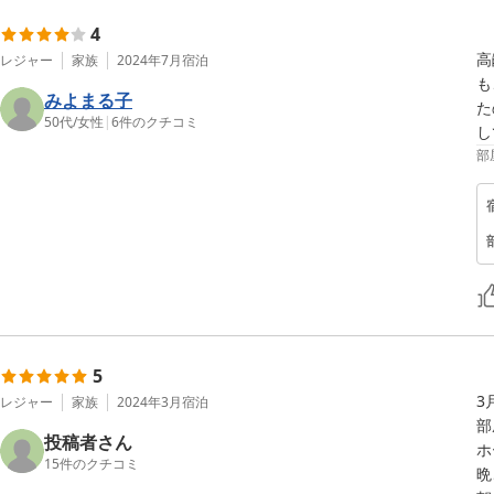
4
高
レジャー
家族
2024年7月
宿泊
も
みよまる子
た
50代
/
女性
|
6
件のクチコミ
し
部
5
3
レジャー
家族
2024年3月
宿泊
部
投稿者さん
ホ
15
件のクチコミ
晩