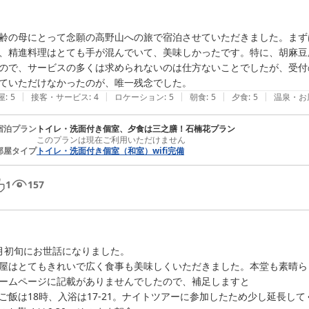
齢の母にとって念願の高野山への旅で宿泊させていただきました。まず
、精進料理はとても手が混んでいて、美味しかったです。特に、胡麻豆
ので、サービスの多くは求められないのは仕方ないことでしたが、受付
ていただけなかったのが、唯一残念でした。
|
|
|
|
|
屋
:
5
接客・サービス
:
4
ロケーション
:
5
朝食
:
5
夕食
:
5
温泉・お
宿泊プラン
トイレ・洗面付き個室、夕食は三之膳！石楠花プラン
このプランは現在ご利用いただけません
部屋タイプ
トイレ・洗面付き個室（和室）wifi完備
1
157
月初旬にお世話になりました。

屋はとてもきれいで広く食事も美味しくいただきました。本堂も素晴ら
ームページに記載がありませんでしたので、補足しますと

ご飯は18時、入浴は17-21。ナイトツアーに参加したため少し延長して