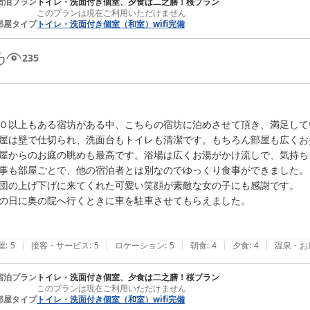
宿泊プラン
トイレ・洗面付き個室、夕食は二之膳！桜プラン
このプランは現在ご利用いただけません
部屋タイプ
トイレ・洗面付き個室（和室）wifi完備
235
０以上もある宿坊がある中、こちらの宿坊に泊めさせて頂き、満足してい
屋は壁で仕切られ、洗面台もトイレも清潔です。もちろん部屋も広くお
屋からのお庭の眺めも最高です。浴場は広くお湯がかけ流しで、気持ち
事も部屋ごとで、他の宿泊者とは別なのでゆっくり食事ができました。

団の上げ下げに来てくれた可愛い笑顔が素敵な女の子にも感謝です。

の日に奥の院へ行くときに車を駐車させてもらえました。

|
|
|
|
|
屋
:
5
接客・サービス
:
5
ロケーション
:
5
朝食
:
4
夕食
:
4
温泉・お
宿泊プラン
トイレ・洗面付き個室、夕食は二之膳！桜プラン
このプランは現在ご利用いただけません
部屋タイプ
トイレ・洗面付き個室（和室）wifi完備