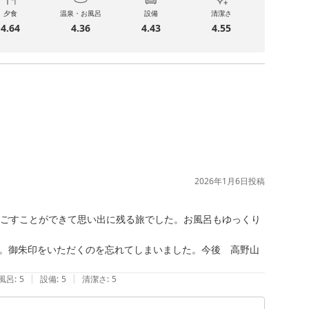
夕食
温泉・お風呂
設備
清潔さ
4.64
4.36
4.43
4.55
2026年1月6日
投稿
過ごすことができて思い出に残る旅でした。お風呂もゆっくり
。御朱印をいただくのを忘れてしまいました。今後　高野山
|
|
風呂
:
5
設備
:
5
清潔さ
:
5