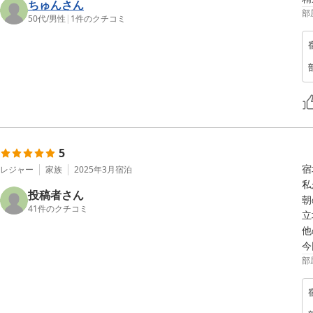
ちゅんさん
部
50代
/
男性
|
1
件のクチコミ
5
宿
レジャー
家族
2025年3月
宿泊
私
投稿者さん
朝
41
件のクチコミ
立
他
今
部