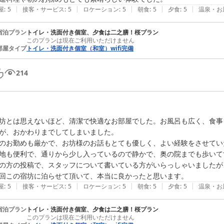
|
|
|
|
|
屋
:
5
接客・サービス
:
5
ロケーション
:
5
朝食
:
5
夕食
:
5
温泉・お
宿泊プラン
トイレ・洗面付き個室、夕食は二之膳！桜プラン
このプランは現在ご利用いただけません
部屋タイプ
トイレ・洗面付き個室（和室）wifi完備
214
坊とは思えないほど、清潔で快適なお部屋でした。お風呂も広く、食事
が、おかわりまでしてしまいました。

のお勤めも厳かで、お坊様のお話もとても優しく、よい経験をさせてい
地も便利で、通りから少し入っているので静かで、奥の院までも歩いて
の方の投稿で、スタッフについて書いている方がいらっしゃいましたが
回この宿坊に泊らせて頂いて、本当に良かったと思います。
|
|
|
|
|
屋
:
5
接客・サービス
:
5
ロケーション
:
5
朝食
:
5
夕食
:
5
温泉・お
宿泊プラン
トイレ・洗面付き個室、夕食は二之膳！桜プラン
このプランは現在ご利用いただけません