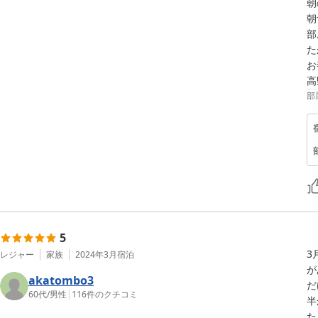
朝
朝
部
た
お
高
部
5
3
レジャー
家族
2024年3月
宿泊
が
akatombo3
だ
60代
/
男性
|
116
件のクチコミ
半
た