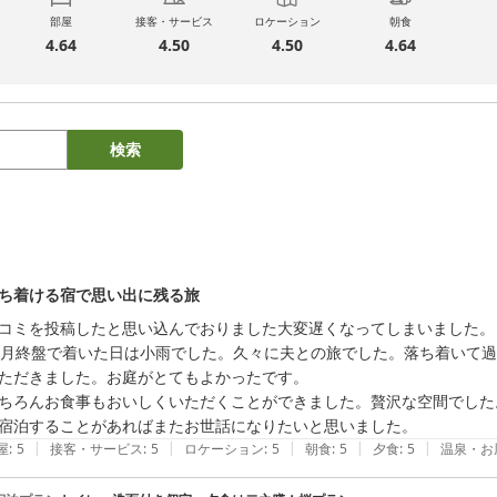
部屋
接客・サービス
ロケーション
朝食
4.64
4.50
4.50
4.64
検索
ち着ける宿で思い出に残る旅
コミを投稿したと思い込んでおりました大変遅くなってしまいました。

1月終盤で着いた日は小雨でした。久々に夫との旅でした。落ち着いて
ただきました。お庭がとてもよかったです。

ちろんお食事もおいしくいただくことができました。贅沢な空間でした
|
|
|
|
|
屋
:
5
接客・サービス
:
5
ロケーション
:
5
朝食
:
5
夕食
:
5
温泉・お