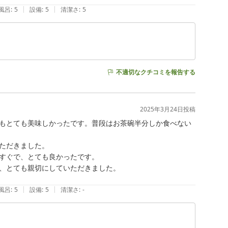
|
|
風呂
:
5
設備
:
5
清潔さ
:
5
不適切なクチコミを報告する
2025年3月24日
投稿
もとても美味しかったです。普段はお茶碗半分しか食べない
ただきました。

すぐで、とても良かったです。

、とても親切にしていただきました。

|
|
風呂
:
5
設備
:
5
清潔さ
:
-