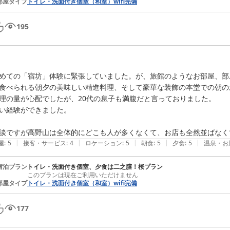
部屋タイプ
トイレ・洗面付き個室（和室）wifi完備
195
めての「宿坊」体験に緊張していました。が、旅館のようなお部屋、部
食べられる朝夕の美味しい精進料理、そして豪華な装飾の本堂での朝の
理の量が心配でしたが、20代の息子も満腹だと言っておりました。

い経験ができました。

|
|
|
|
|
屋
:
5
接客・サービス
:
4
ロケーション
:
5
朝食
:
5
夕食
:
5
温泉・お
宿泊プラン
トイレ・洗面付き個室、夕食は二之膳！桜プラン
このプランは現在ご利用いただけません
部屋タイプ
トイレ・洗面付き個室（和室）wifi完備
177