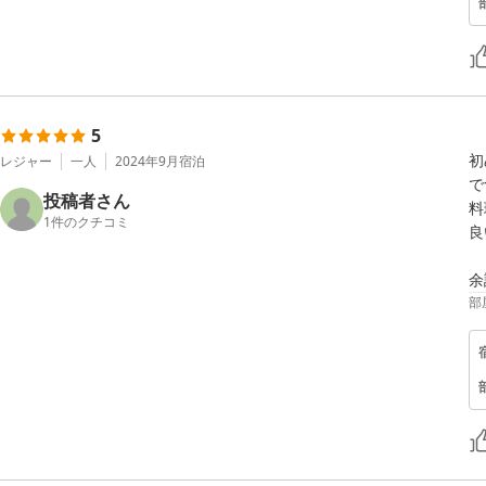
5
初
レジャー
一人
2024年9月
宿泊
で
投稿者さん
料
1
件のクチコミ
良
部