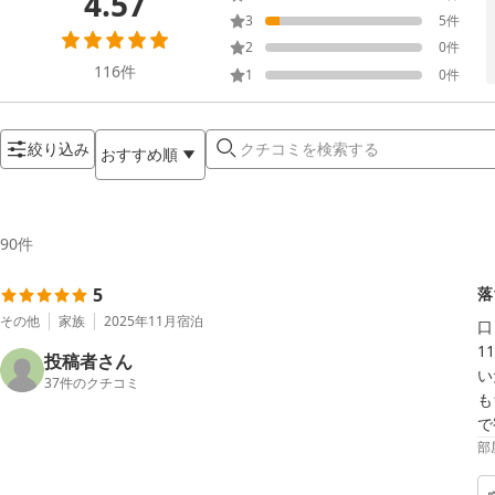
4.57
3
5
件
2
0
件
116
件
1
0
件
絞り込み
おすすめ順
90
件
5
落
その他
家族
2025年11月
宿泊
口
1
投稿者さん
い
37
件のクチコミ
も
部