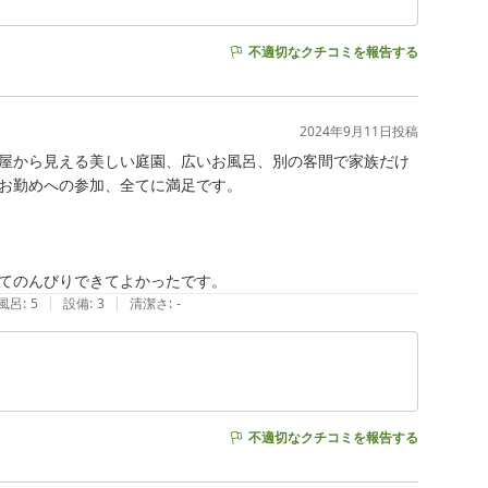
不適切なクチコミを報告する
2024年9月11日
投稿
屋から見える美しい庭園、広いお風呂、別の客間で家族だけ
お勤めへの参加、全てに満足です。

|
|
風呂
:
5
設備
:
3
清潔さ
:
-
不適切なクチコミを報告する