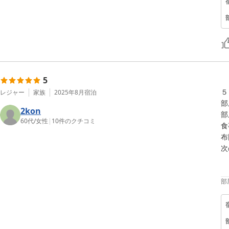
5
５
レジャー
家族
2025年8月
宿泊
部
2kon
部
60代
/
女性
|
10
件のクチコミ
食
布
次
部