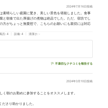
2024年7月16日
投稿
は素晴らしい庭園に驚き、美しい景色を堪能しました。食事
腐と朝食で出た厚揚げの煮物は絶品でした。ただ、宿坊でし
の方がちょっと無愛想で、こちらのお願いにも親切には対応
|
|
風呂
:
4
設備
:
4
清潔さ
:
-
不適切なクチコミを報告する
2024年3月10日
投稿
しく朝のお勤めに参加することをオススメします。

くださり助かりました。
