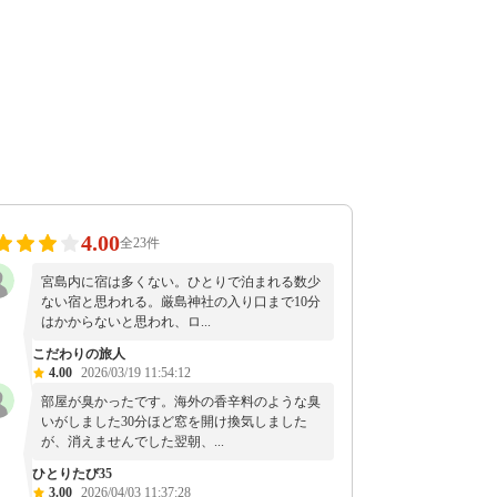
4.00
全23件
宮島内に宿は多くない。ひとりで泊まれる数少
ない宿と思われる。厳島神社の入り口まで10分
はかからないと思われ、ロ...
こだわりの旅人
4.00
2026/03/19 11:54:12
部屋が臭かったです。海外の香辛料のような臭
いがしました30分ほど窓を開け換気しました
が、消えませんでした翌朝、...
ひとりたび35
3.00
2026/04/03 11:37:28