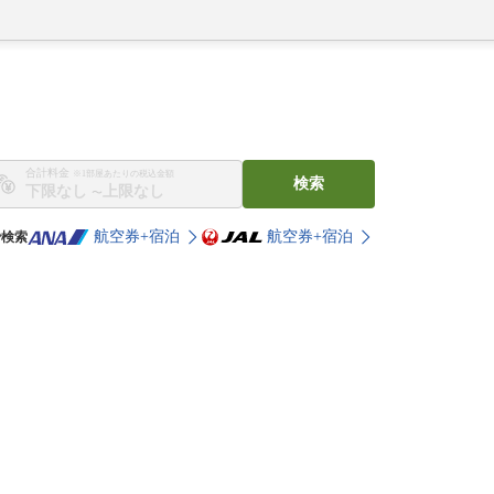
合計料金
※1部屋あたりの税込金額
検索
〜
航空券+宿泊
航空券+宿泊
で検索