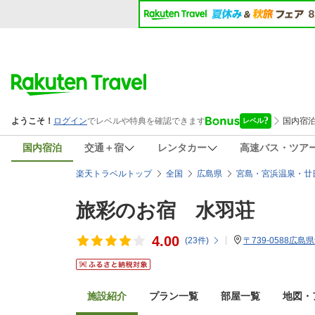
国内宿泊
交通＋宿
レンタカー
高速バス・ツア
楽天トラベルトップ
全国
広島県
宮島・宮浜温泉・廿
旅彩のお宿 水羽荘
4.00
(
23
件)
〒739-0588広
施設紹介
プラン一覧
部屋一覧
地図・