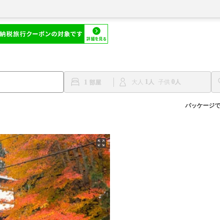
1
0
1
大人
子供
パッケージ