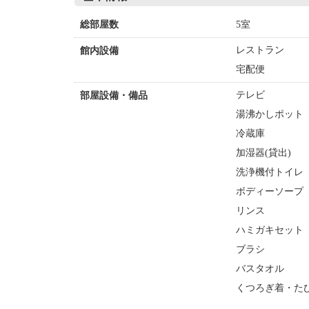
5室
総部屋数
レストラン
館内設備
宅配便
テレビ
部屋設備・備品
湯沸かしポット
冷蔵庫
加湿器(貸出)
洗浄機付トイレ
ボディーソープ
リンス
ハミガキセット
ブラシ
バスタオル
くつろぎ着・た