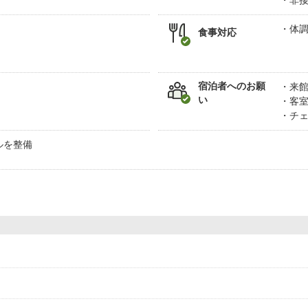
非
体
食事対応
宿泊者へのお願
来
い
客
チ
ルを整備