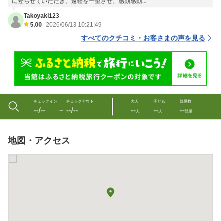
に登らせていただき、遠軽を一望させ、感動感動...
Takoyaki123
5.00
2026/06/13 10:21:49
すべてのクチコミ・お客さまの声を見る
チェックイン
チェックアウト
大人
子ども
部屋数
--/--
--/--
--
--
--
〜
人
人
部屋
地図・アクセス