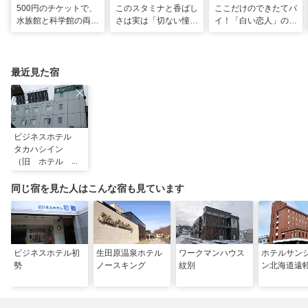
500円のチケットで、
このスタミナと香ばし
ここだけのできたてパ
水族館と科学館の両方
さは実は「切ない憧
イ！「白い恋人」の石
入れる！？お得感満載
れ」だった…！北海道
屋製菓直営初のオープ
の超穴場スポット！
グルメ「豚丼」のヒミ
ンキッチンが函館に
ツ
最近見た宿
ビジネスホテル
タカハシイン
（旧 ホテル と
きわ）
同じ宿を見た人はこんな宿も見ています
ビジネスホテル初
生田原温泉ホテル
ワークマンハウス
ホテルサン
勢
ノースキング
紋別
ン北海道遠