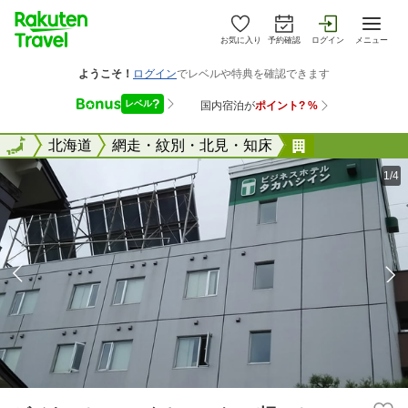
お気に入り
予約確認
ログイン
メニュー
全国
全国
北海道
網走・紋別・北見・知床
ビジネスホテ
1/4