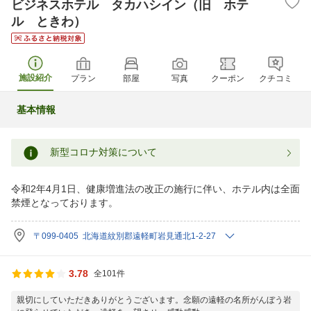
ビジネスホテル タカハシイン（旧 ホテ
ル ときわ）
施設紹介
プラン
部屋
写真
クーポン
クチコミ
基本情報
新型コロナ対策について
令和2年4月1日、健康増進法の改正の施行に伴い、ホテル内は全面
禁煙となっております。
〒099-0405 北海道紋別郡遠軽町岩見通北1-2-27
3.78
全101件
親切にしていただきありがとうございます。念願の遠軽の名所がんぼう岩